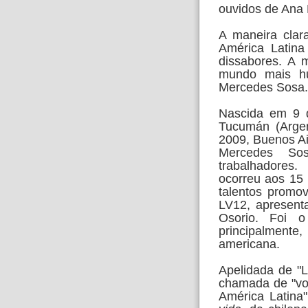
ouvidos de Ana 
A maneira clar
América Latina
dissabores. A 
mundo mais hu
Mercedes Sosa.
Nascida em 9 
Tucumán (Argen
2009, Buenos A
Mercedes So
trabalhadores
ocorreu aos 15
talentos promov
LV12, apresent
Osorio. Foi o
principalmente, 
americana.
Apelidada de "
chamada de "voz
América Latina