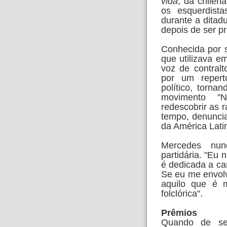
vida
, da chilen
os esquerdist
durante a ditad
depois de ser pr
Conhecida por 
que utilizava e
voz de contral
por um repert
político, torna
movimento "N
redescobrir as 
tempo, denuncia
da América Lati
Mercedes nun
partidária. "Eu 
é dedicada a can
Se eu me envolve
aquilo que é 
folclórica".
Prêmios
Quando de se