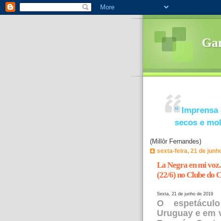
Ga
“
Imprensa 
secos e mo
(Millôr Fernandes)
sexta-feira, 21 de junh
La Negra en mi voz.
(22/6) no Clube do C
Sexta, 21 de junho de 2019
O espetáculo
Uruguay e em v