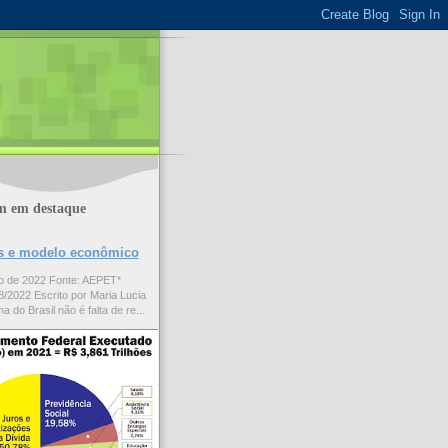
m em destaque
ões e modelo econômico
to de 2022 Fonte: AEPET*
/2022 Escrito por Maria Lucia
a do Brasil não é falta de re...