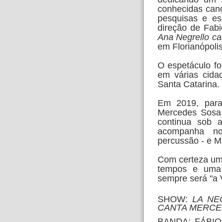
conhecidas can
pesquisas e es
direção de Fa
Ana Negrello c
em Florianópolis
O espetáculo fo
em várias cida
Santa Catarina.
Em 2019, para
Mercedes Sosa,
continua sob 
acompanha no
percussão - e Ma
Com certeza um 
tempos e uma
sempre será "
SHOW:
LA NE
CANTA MERCE
BANDA: FÁBI