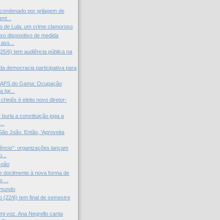
 condenado por grilagem de
nt...
 de Lula: um crime clamoroso
o dispositivo de medida
 ass...
25/6) tem audiência pública na
da democracia participativa para
CAPS do Gama: Ocupação
a Igr...
 chinês é eleito novo diretor-
 burla a constituição joga a
..
ão João. Então, 'Aproveita
lêncio”: organizações lançam
...
João
 docilmente à nova forma de
 ...
 mundo
 (22/6) tem final de semestre
mi voz. Ana Negrello canta