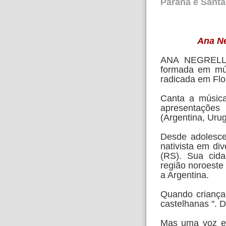
Paraná e Santa
Ana Ne
ANA NEGRELLO
formada em mú
radicada em Flo
Canta a música
apresentaçõe
(Argentina, Uru
Desde adolescen
nativista em di
(RS). Sua cida
região noroeste 
a Argentina.
Quando criança 
castelhanas ". D
Mas uma voz es