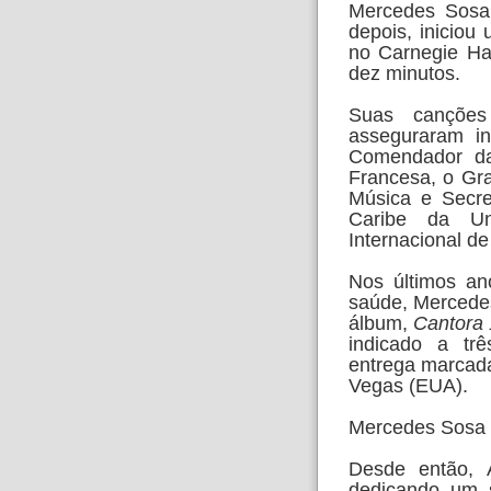
Mercedes Sosa 
depois, inicio
no Carnegie Hal
dez minutos.
Suas canções
asseguraram i
Comendador da
Francesa, o Gr
Música e Secre
Caribe da U
Internacional d
Nos últimos an
saúde, Mercedes
álbum,
Cantora 
indicado a tr
entrega marcad
Vegas (EUA).
Mercedes Sosa 
Desde então, 
dedicando um 