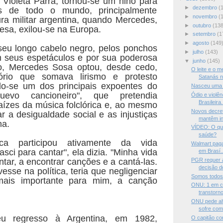
a Violeta Parra, tornou-se um hino para
►
dezembro
(
as de todo o mundo, principalmente
►
novembro
(
ura militar argentina, quando Mercedes,
►
outubro
(138
esa, exilou-se na Europa.
►
setembro
(1
►
agosto
(149
seu longo cabelo negro, pelos ponchos
►
julho
(143)
m seus espetáculos e por sua poderosa
▼
junho
(145)
to, Mercedes Sosa optou, desde cedo,
O leite e o m
ório que somava lirismo e protesto
Satanás n
ndo-se um dos principais expoentes do
Nasceu uma
uevo cancioneiro", que pretendia
Ódio e violê
Brasileira.
raízes da música folclórica e, ao mesmo
Novos decre
r a desigualdade social e as injustiças
mantêm in
na.
VÍDEO: O que
saúde?
ca participou ativamente da vida
Walmart paga
nasci para cantar", ela dizia. "Minha vida
em Brasí..
tar, a encontrar canções e a cantá-las.
PGR requer 
decisão d
sse na política, teria que negligenciar
Somos todos
mais importante para mim, a canção
ONU: 1 em c
transtorno
ONU pede alt
sofre com.
u regresso à Argentina, em 1982,
O capitão co