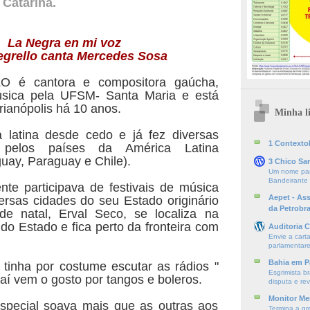
 Catarina.
La Negra en mi voz
grello canta Mercedes Sosa
 é cantora e compositora gaúcha,
sica pela UFSM- Santa Maria e está
rianópolis há 10 anos.
Minha li
 latina desde cedo e já fez diversas
1 ContextoE
s pelos países da América Latina
guay, Paraguay e Chile).
3 Chico Sa
Um nome par
Bandeirante
te participava de festivais de música
Aepet - As
versas cidades do seu Estado originário
da Petrobr
de natal, Erval Seco, se localiza na
do Estado e fica perto da fronteira com
Auditoria C
Envie a cart
parlamentare
Bahia em P
tinha por costume escutar as rádios "
Esgrimista br
aí vem o gosto por tangos e boleros.
disputa e re
Monitor Mer
pecial soava mais que as outras aos
Termina a gr