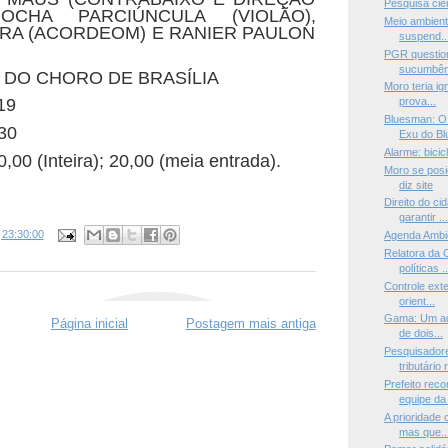
Pesquisa cien
GOCHA PARCIÚNCULA (VIOLÃO),
Meio ambient
IRA (ACORDEOM) E RANIER PAULON
suspend..
PGR questio
sucumbên
 DO CHORO DE BRASÍLIA
Moro teria i
19
prova...
Bluesman: O 
30
Exu do Blu
Alarme: bicic
0 (Inteira); 20,00 (meia entrada).
Moro se posi
diz site
Direito do c
garantir ..
s
23:30:00
Agenda Ambi
Relatora da 
políticas ..
Controle exte
orient...
Gama: Um adm
Página inicial
Postagem mais antiga
de dois...
Pesquisadore
tributário r
Prefeito rec
equipe da 
A prioridade 
mas que..