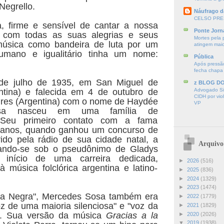
Negrello.
Náufrago d
CELSO PRE
a, firme e sensível de cantar a nossa
Ponte Jorn
 com todas as suas alegrias e seus
Mortes pela 
música como bandeira de luta por um
atingem mai
mano e igualitário tinha um nome:
Pública
Após pressão
fecha chapa
de julho de 1935, em San Miguel de
z BLOG D
tina) e falecida em 4 de outubro de
Advogado Sir
CIDH por vio
ires (Argentina) com o nome de Haydée
VP
sa nasceu em uma família de
. Seu primeiro contato com a fama
 anos, quando ganhou um concurso de
ido pela rádio de sua cidade natal, a
Arquivo
ando-se sob o pseudônimo de Gladys
 início de uma carreira dedicada,
►
2026
(516)
à música folclórica argentina e latino-
►
2025
(836)
►
2024
(1329)
►
2023
(1474)
La Negra", Mercedes Sosa também era
►
2022
(1779)
 de uma maioria silenciosa" e "voz da
►
2021
(1829)
". Sua versão da música
Gracias a la
►
2020
(2026)
▼
2019
(1938)