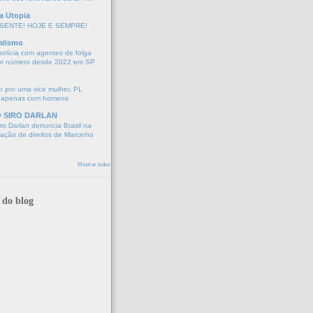
a Utopia
SENTE! HOJE E SEMPRE!
alismo
polícia com agentes de folga
or número desde 2022 em SP
 por uma vice mulher, PL
 apenas com homens
O SIRO DARLAN
o Darlan denuncia Brasil na
lação de direitos de Marcinho
Mostrar todos
 do blog