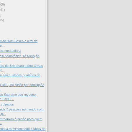
106)
161)
)
75)
)
el de Dom Bosco e o fel do
a...
 incomodadora
ncia homofóbica. Associação
..
tos de Bolsonaro sobre armas
c...
 são cuidados primários de
 R$1,080 bilhão por corrupção
.
ao Supremo que revogue
o TJDF ...
 culpados
ada 7 pessoas no mundo com
 p...
ernativas à prisão para quem
..
ntinua movimentando o show de