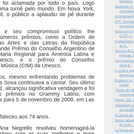
besteiras
foi aclamada por todo o país. Logo
Madeireiro é
u uma turnê pelo mundo. Em Nova York,
assentame
l, o público a aplaudiu de pé durante
A condenação
STF: Suspens
provisória
 e seu compromisso político lhe
Nesta terça (
números prêmios, como a Ordem de
CLDF p...
A relevância 
s Artes e das Letras da República
as d...
ande Prêmio do Conselho Argentino de
Terreno do 
taria Regional para América Latina e
irregular d
nesco, e o prêmio do Conselho
Vice-ministro
e Música (CIM) da Unesco.
geral d...
A Justiça que
democrac.
os, mesmo enfrentando problemas de
Estamos no S
 Sosa continuava a cantar. Seu último
Gente'
1
, alcançou significativa vendagem e foi
“Vozes do Si
ês prêmios no Grammy Latino, com
movimento
a para 5 de novembro de 2009, em Las
Fogos. São 
Submetem-se
escravidão
A Cintura do
faleceu aos 74 anos.
Neste sábado
do proje...
Ana Negrello resolveu homenageá-la
La Negra en 
show com as suas melhores e mais