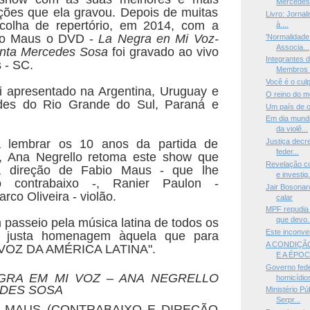
Mercedes 
ções que ela gravou. Depois de muitas
Livro: Jornal
colha de repertório, em 2014, com a
à ...
bio Maus o DVD -
La Negra en Mi Voz-
'Normalidade 
Associa...
anta Mercedes Sosa
foi gravado ao vivo
Integrantes 
 - SC.
Membros d
Você é o culp
i apresentado na Argentina, Uruguay e
O reino do 
des do Rio Grande do Sul, Paraná e
Um país de o
Em dia mundi
da violê...
 lembrar os 10 anos da partida de
Justiça decre
feder...
 Ana Negrello retoma este show que
Revelação c
a direção de Fabio Maus - que lhe
e investig.
 contrabaixo -, Ranier Paulon -
Jair Bosonar
rco Oliveira - violão.
calar
MPF repudia 
que devo.
passeio pela música latina de todos os
Este inconve
 justa homenagem àquela que para
A CONDIÇÃ
a VOZ DA AMÉRICA LATINA".
E A ÉPOC
Governo fed
GRA EM MI VOZ – ANA NEGRELLO
homicídios
DES SOSA
Ministério Pú
Serpr...
O MAUS (CONTRABAIXO E DIREÇÃO