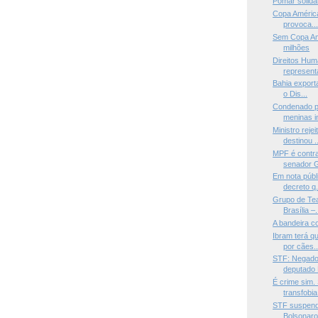
Pomar solidá
Copa América
provoca..
Sem Copa Amé
milhões
Direitos Hum
representa
Bahia export
o Dis...
Condenado p
meninas in
Ministro reje
destinou ..
MPF é contra
senador G
Em nota públ
decreto q.
Grupo de Teat
Brasília –.
A bandeira c
Ibram terá q
por cães..
STF: Negado 
deputado 
É crime sim.
transfobia 
STF suspend
Bolsonaro 