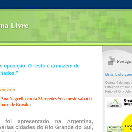
ma Livre
Postage
é oposição. O resto é armazém de
lhados."
Brasil: eleiç
Quinta, 4 de agos
Publicado em 04/08
o de 2019
Fattorelli O problem
 Ana Negrello canta Mercedes Sosa neste sábado
horo de Brasília
 foi apresentado na Argentina,
árias cidades do Rio Grande do Sul,