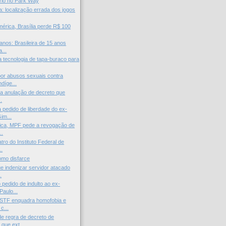
rio no Park Way
: localização errada dos jogos
.
rica, Brasília perde R$ 100
anos: Brasileira de 15 anos
...
a tecnologia de tapa-buraco para
or abusos sexuais contra
díge...
ita anulação de decreto que
.
 pedido de liberdade do ex-
im...
ica, MPF pede a revogação de
..
ro do Instituto Federal de
..
omo disfarce
ue indenizar servidor atacado
.
pedido de indulto ao ex-
Paulo...
 STF enquadra homofobia e
c...
e regra de decreto de
que ext...