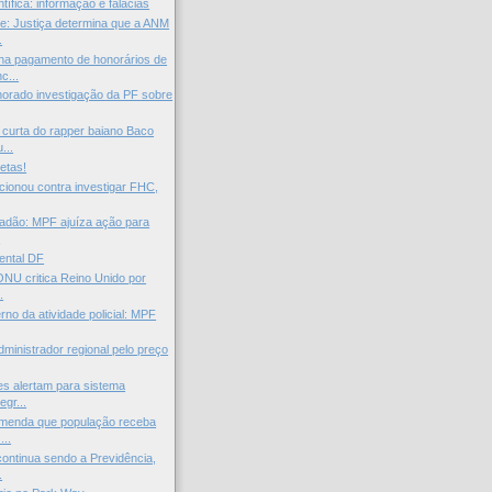
tífica: informação e falácias
e: Justiça determina que a ANM
.
na pagamento de honorários de
c...
gnorado investigação da PF sobre
curta do rapper baiano Baco
...
letas!
cionou contra investigar FHC,
idadão: MPF ajuíza ação para
.
ental DF
ONU critica Reino Unido por
.
rno da atividade policial: MPF
inistrador regional pelo preço
s alertam para sistema
egr...
omenda que população receba
...
continua sendo a Previdência,
.