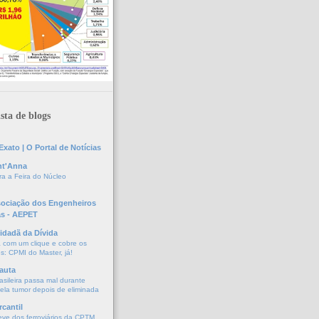
sta de blogs
xato | O Portal de Notícias
nt'Anna
a a Feira do Núcleo
sociação dos Engenheiros
as - AEPET
idadã da Dívida
a com um clique e cobre os
s: CPMI do Master, já!
auta
asileira passa mal durante
vela tumor depois de eliminada
cantil
eve dos ferroviários da CPTM