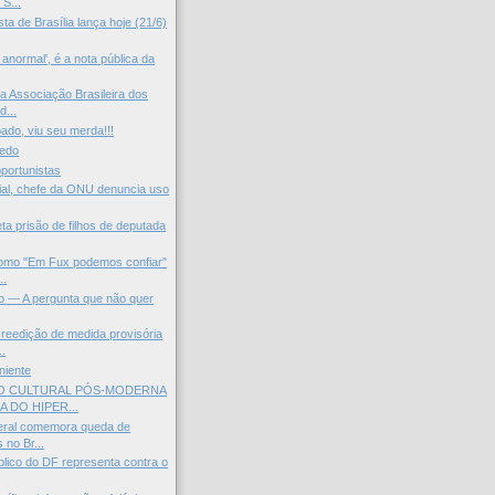
S...
ista de Brasília lança hoje (21/6)
anormal', é a nota pública da
da Associação Brasileira dos
...
ado, viu seu merda!!!
medo
portunistas
al, chefe da ONU denuncia uso
ta prisão de filhos de deputada
omo "Em Fux podemos confiar"
..
o — A pergunta que não quer
reedição de medida provisória
..
niente
O CULTURAL PÓS-MODERNA
A DO HIPER...
eral comemora queda de
 no Br...
blico do DF representa contra o