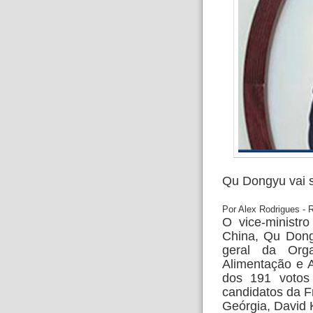
Qu Dongyu vai su
Por Alex Rodrigues - 
O vice-ministr
China, Qu Dongy
geral da Org
Alimentação e 
dos 191 votos 
candidatos da F
Geórgia, David K