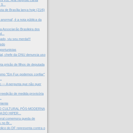
mi voz. Ana Negrello canta
S...
ista de Brasília lança hoje (21/6)
anormal', é a nota pública da
da Associação Brasileira dos
...
ado, viu seu merda!!!
medo
portunistas
al, chefe da ONU denuncia uso
ta prisão de filhos de deputada
omo "Em Fux podemos confiar"
..
o — A pergunta que não quer
reedição de medida provisória
..
niente
O CULTURAL PÓS-MODERNA
A DO HIPER...
eral comemora queda de
 no Br...
blico do DF representa contra o