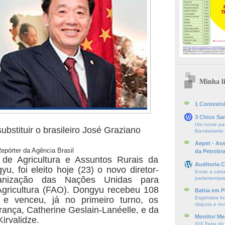
Minha li
1 ContextoE
3 Chico Sa
Um nome par
bstituir o brasileiro José Graziano
Bandeirante
Aepet - As
Repórter da Agência Brasil
da Petrobr
o de Agricultura e Assuntos Rurais da
Auditoria C
u, foi eleito hoje (23) o novo diretor-
Envie a cart
anização das Nações Unidas para
parlamentare
Agricultura (FAO). Dongyu recebeu 108
Bahia em P
e venceu, já no primeiro turno, os
Esgrimista br
disputa e re
rança, Catherine Geslain-Lanéelle, e da
Monitor Mer
irvalidze.
XIX Feira de