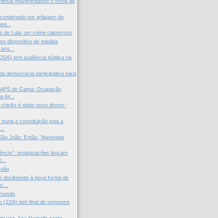
ntinua movimentando o show de
 condenado por grilagem de
nt...
 de Lula: um crime clamoroso
o dispositivo de medida
 ass...
25/6) tem audiência pública na
da democracia participativa para
CAPS do Gama: Ocupação
a Igr...
 chinês é eleito novo diretor-
 burla a constituição joga a
..
ão João. Então, 'Aproveita
lêncio”: organizações lançam
...
João
 docilmente à nova forma de
 ...
 mundo
 (22/6) tem final de semestre