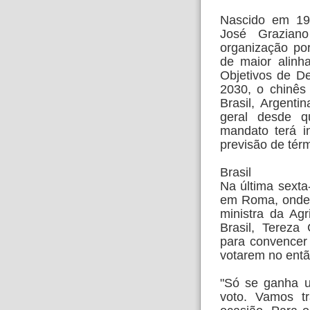
Nascido em 196
José Grazian
organização po
de maior alinh
Objetivos de D
2030, o chinês
Brasil, Argenti
geral desde q
mandato terá i
previsão de tér
Brasil
Na última sexta
em Roma, onde 
ministra da Agr
Brasil, Tereza
para convencer
votarem no entã
"Só se ganha u
voto. Vamos tr