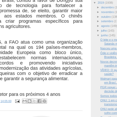
 Brasil, contou a favor de Dongyu sua
▼
2019
(1938)
 de tecnologia para fortalecer a
►
dezembro
(
 promessa de, se eleito, garantir maior
►
novembro
(
 aos estados membros. O chinês
►
outubro
(138
a criar programas específicos para
►
setembro
(1
s agricultores.
►
agosto
(149
►
julho
(143)
▼
junho
(145)
O leite e o m
5, a FAO atua como uma organização
Satanás n
ntal na qual os 194 países-membros,
Nasceu uma
idade Europeia como bloco único,
Ódio e violê
tabelecem normas internacionais,
Brasileira.
Novos decre
cordos e promovendo iniciativas
mantêm in
 modernização das atividades agrícolas,
VÍDEO: O que
squeiras com o objetivo de erradicar a
saúde?
 garantir a segurança alimentar.
Walmart paga
em Brasí..
PGR requer 
decisão d
etor para os próximos 4 anos
Somos todos
ONU: 1 em c
s
14:05:00
transtorno
ONU pede alt
sofre com.