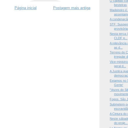
O capitão co
besteiras
Página inicial
Postagem mais antiga
Madeireiro é
assentame
A condenação
STF: Suspens
provisória
Nesta terça (
CLDF p...
A relevância 
as d...
Terreno do 
irregular d
Vice-ministro
geral d...
A Justiça que
democrac.
Estamos no S
Gente'
“Vozes do Si
movimento
Fogos. São 
Submetem-se
escravidão
A Cintura do
Neste sábado
do proje...