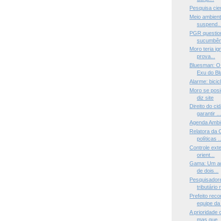
Pesquisa cien
Meio ambient
suspend..
PGR questio
sucumbên
Moro teria i
prova...
Bluesman: O 
Exu do Blu
Alarme: bicic
Moro se posi
diz site
Direito do c
garantir ..
Agenda Ambi
Relatora da 
políticas ..
Controle exte
orient...
Gama: Um adm
de dois...
Pesquisadore
tributário r
Prefeito rec
equipe da 
A prioridade 
mas que..