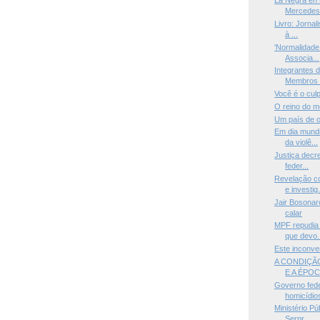
La Negra en 
Mercedes 
Livro: Jornal
à ...
'Normalidade 
Associa...
Integrantes 
Membros d
Você é o culp
O reino do 
Um país de o
Em dia mundi
da violê...
Justiça decre
feder...
Revelação c
e investig.
Jair Bosonar
calar
MPF repudia 
que devo.
Este inconve
A CONDIÇÃ
E A ÉPOC
Governo fed
homicídios
Ministério Pú
Serpr...