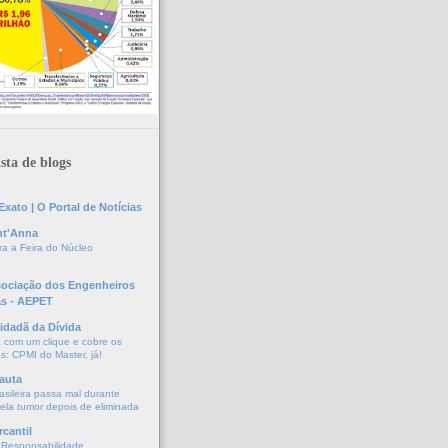
sta de blogs
xato | O Portal de Notícias
nt'Anna
a a Feira do Núcleo
sociação dos Engenheiros
as - AEPET
idadã da Dívida
a com um clique e cobre os
s: CPMI do Master, já!
auta
asileira passa mal durante
vela tumor depois de eliminada
cantil
 Responsabilidade