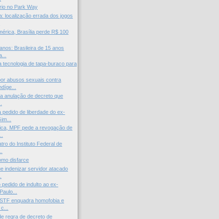
rio no Park Way
: localização errada dos jogos
.
rica, Brasília perde R$ 100
anos: Brasileira de 15 anos
...
a tecnologia de tapa-buraco para
or abusos sexuais contra
díge...
ita anulação de decreto que
.
 pedido de liberdade do ex-
im...
ica, MPF pede a revogação de
..
ro do Instituto Federal de
..
omo disfarce
ue indenizar servidor atacado
.
pedido de indulto ao ex-
Paulo...
 STF enquadra homofobia e
c...
e regra de decreto de