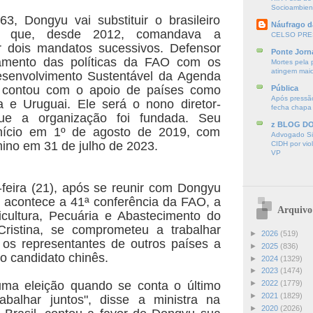
Socioambien
3, Dongyu vai substituir o brasileiro
Náufrago d
o que, desde 2012, comandava a
CELSO PRE
r dois mandatos sucessivos. Defensor
Ponte Jorn
amento das políticas da FAO com os
Mortes pela 
atingem mai
esenvolvimento Sustentável da Agenda
 contou com o apoio de países como
Pública
Após pressão
na e Uruguai. Ele será o nono diretor-
fecha chapa
ue a organização foi fundada. Seu
z BLOG D
nício em 1º de agosto de 2019, com
Advogado Sir
mino em 31 de julho de 2023.
CIDH por vio
VP
-feira (21), após se reunir com Dongyu
acontece a 41ª conferência da FAO, a
Arquivo
icultura, Pecuária e Abastecimento do
 Cristina, se comprometeu a trabalhar
►
2026
(519)
 os representantes de outros países a
►
2025
(836)
o candidato chinês.
►
2024
(1329)
►
2023
(1474)
ma eleição quando se conta o último
►
2022
(1779)
►
2021
(1829)
abalhar juntos", disse a ministra na
►
2020
(2026)