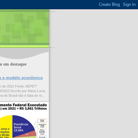
m em destaque
ões e modelo econômico
to de 2022 Fonte: AEPET*
/2022 Escrito por Maria Lucia
a do Brasil não é falta de re...