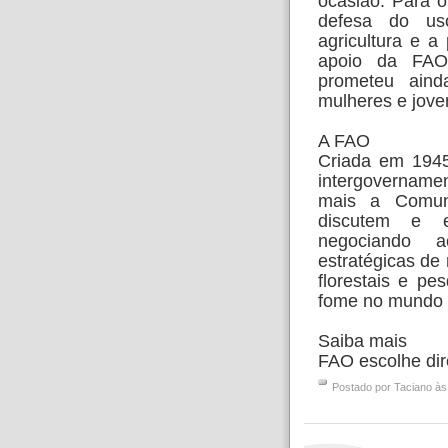
ocasião. Para o
defesa do uso
agricultura e a
apoio da FAO
prometeu aind
mulheres e joven
A FAO
Criada em 194
intergovername
mais a Comun
discutem e es
negociando a
estratégicas de
florestais e pe
fome no mundo e
Saiba mais
FAO escolhe dir
Postado por
Taciano
à