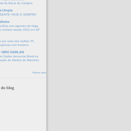
tal da Bacia de Campos
a Utopia
SENTE! HOJE E SEMPRE!
alismo
polícia com agentes de folga
or número desde 2022 em SP
 por uma vice mulher, PL
 apenas com homens
O SIRO DARLAN
o Darlan denuncia Brasil na
lação de direitos de Marcinho
Mostrar todos
 do blog