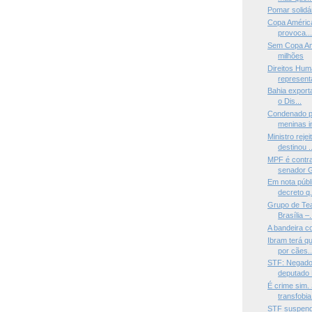
Pomar solidá
Copa América
provoca..
Sem Copa Amé
milhões
Direitos Hum
representa
Bahia export
o Dis...
Condenado p
meninas in
Ministro reje
destinou ..
MPF é contra
senador G
Em nota públ
decreto q.
Grupo de Teat
Brasília –.
A bandeira c
Ibram terá q
por cães..
STF: Negado 
deputado 
É crime sim.
transfobia 
STF suspend