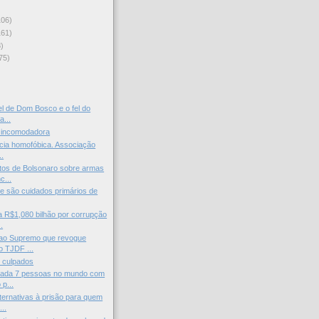
106)
161)
)
75)
)
el de Dom Bosco e o fel do
a...
 incomodadora
ncia homofóbica. Associação
..
tos de Bolsonaro sobre armas
c...
 são cuidados primários de
 R$1,080 bilhão por corrupção
.
ao Supremo que revogue
o TJDF ...
 culpados
ada 7 pessoas no mundo com
 p...
ernativas à prisão para quem
..