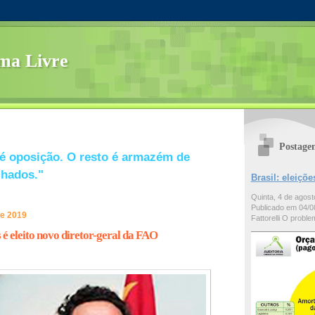
ma Livre
Postage
é oposição. O resto é armazém de
lhados."
Brasil: eleiç
Quinta, 4 de agos
Publicado em 04/08
de 2019
Fattorelli O problem
 é eleito novo diretor-geral da FAO