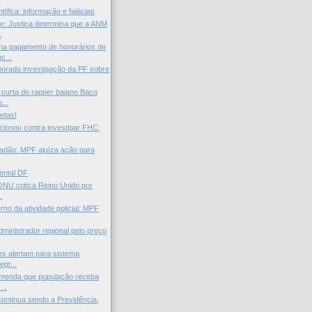
tífica: informação e falácias
e: Justiça determina que a ANM
.
na pagamento de honorários de
c...
gnorado investigação da PF sobre
curta do rapper baiano Baco
...
letas!
cionou contra investigar FHC,
idadão: MPF ajuíza ação para
.
ental DF
ONU critica Reino Unido por
.
rno da atividade policial: MPF
inistrador regional pelo preço
s alertam para sistema
egr...
omenda que população receba
...
continua sendo a Previdência,
.