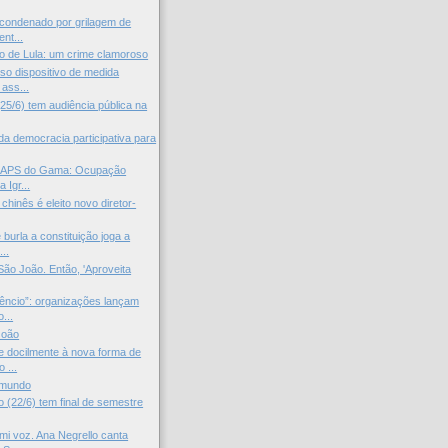
 condenado por grilagem de
nt...
 de Lula: um crime clamoroso
o dispositivo de medida
 ass...
25/6) tem audiência pública na
da democracia participativa para
CAPS do Gama: Ocupação
a Igr...
 chinês é eleito novo diretor-
 burla a constituição joga a
..
ão João. Então, 'Aproveita
lêncio”: organizações lançam
...
João
 docilmente à nova forma de
 ...
 mundo
 (22/6) tem final de semestre
mi voz. Ana Negrello canta