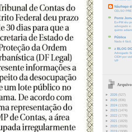
Náufrago d
CELSO PRE
Ponte Jorn
Ex-PM réu p
advogado e d
quinto adia
Pública
Nada é fácil,
z BLOG D
Advogado Sir
CIDH por vio
VP
Arquivo
►
2026
(527)
►
2025
(836)
►
2024
(1329)
►
2023
(1474)
►
2022
(1779)
►
2021
(1829)
►
2020
(2026)
▼
2019
(1938)