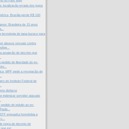
rio no Park Way
: localização errada dos jogos
.
rica, Brasília perde R$ 100
anos: Brasileira de 15 anos
...
a tecnologia de tapa-buraco para
or abusos sexuais contra
díge...
ita anulação de decreto que
.
 pedido de liberdade do ex-
im...
ica, MPF pede a revogação de
..
ro do Instituto Federal de
..
omo disfarce
ue indenizar servidor atacado
.
pedido de indulto ao ex-
Paulo...
 STF enquadra homofobia e
c...
e regra de decreto de
que ext...