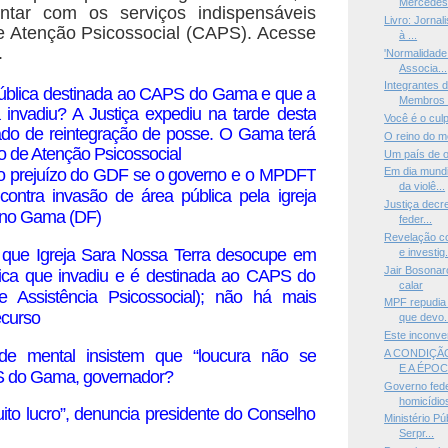
Mercedes 
ontar com os serviços indispensáveis
Livro: Jornal
e Atenção Psicossocial (CAPS). Acesse
à ...
.
'Normalidade 
Associa...
Integrantes 
ública destinada ao CAPS do Gama e que a
Membros d
 invadiu? A Justiça expediu na tarde desta
Você é o culp
ado de reintegração de posse. O Gama terá
O reino do 
o de Atenção Psicossocial
Um país de o
o prejuízo do GDF se o governo e o MPDFT
Em dia mundi
da violê...
contra invasão de área pública pela igreja
Justiça decre
 no Gama (DF)
feder...
Revelação c
a que Igreja Sara Nossa Terra desocupe em
e investig.
Jair Bosonar
lica que invadiu e é destinada ao CAPS do
calar
 Assistência Psicossocial); não há mais
MPF repudia 
ecurso
que devo.
Este inconve
de mental insistem que “loucura não se
A CONDIÇÃ
E A ÉPOC
S do Gama, governador?
Governo fed
homicídios
to lucro”, denuncia presidente do Conselho
Ministério Pú
Serpr...