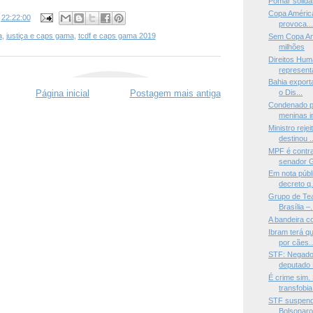
Pomar solidá
Copa América
s
22:22:00
provoca..
a
,
justiça e caps gama
,
tcdf e caps gama 2019
Sem Copa Amé
milhões
Direitos Hum
representa
Bahia export
Página inicial
Postagem mais antiga
o Dis...
Condenado p
meninas in
Ministro reje
destinou ..
MPF é contra
senador G
Em nota públ
decreto q.
Grupo de Teat
Brasília –.
A bandeira c
Ibram terá q
por cães..
STF: Negado 
deputado 
É crime sim.
transfobia 
STF suspend
Bolsonaro 