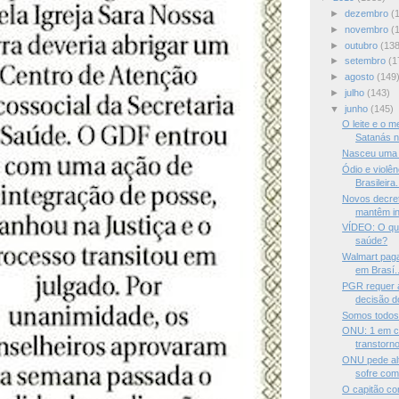
►
dezembro
(
►
novembro
(
►
outubro
(138
►
setembro
(1
►
agosto
(149
►
julho
(143)
▼
junho
(145)
O leite e o m
Satanás n
Nasceu uma
Ódio e violê
Brasileira.
Novos decre
mantêm in
VÍDEO: O que
saúde?
Walmart paga
em Brasí..
PGR requer 
decisão d
Somos todos
ONU: 1 em c
transtorno
ONU pede alt
sofre com.
O capitão co