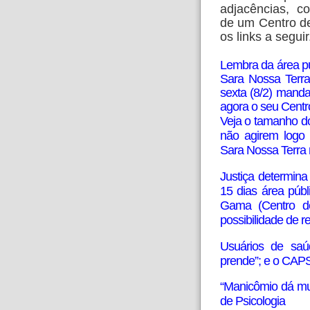
adjacências, c
de um
Centro d
os links a seguir
Lembra da área p
Sara Nossa Terra
sexta (8/2) mand
agora o seu Centr
Veja o tamanho d
não agirem logo 
Sara Nossa Terra
Justiça determin
15 dias área púb
Gama (Centro de
possibilidade de r
Usuários de saú
prende”; e o CAP
“Manicômio dá mui
de Psicologia