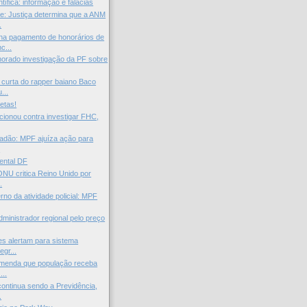
tífica: informação e falácias
e: Justiça determina que a ANM
.
na pagamento de honorários de
c...
gnorado investigação da PF sobre
curta do rapper baiano Baco
...
letas!
cionou contra investigar FHC,
idadão: MPF ajuíza ação para
.
ental DF
ONU critica Reino Unido por
.
rno da atividade policial: MPF
inistrador regional pelo preço
s alertam para sistema
egr...
omenda que população receba
...
continua sendo a Previdência,
.