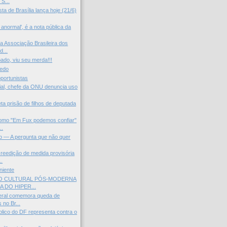
S...
ista de Brasília lança hoje (21/6)
anormal', é a nota pública da
da Associação Brasileira dos
...
ado, viu seu merda!!!
medo
portunistas
al, chefe da ONU denuncia uso
ta prisão de filhos de deputada
omo "Em Fux podemos confiar"
..
o — A pergunta que não quer
reedição de medida provisória
..
niente
O CULTURAL PÓS-MODERNA
A DO HIPER...
eral comemora queda de
 no Br...
blico do DF representa contra o