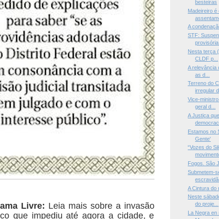
besteiras
Madeireiro é
assentame
A condenação
STF: Suspens
provisória
Nesta terça (
CLDF p...
A relevância 
as d...
Terreno do 
irregular d
Vice-ministro
geral d...
A Justiça que
democrac.
Estamos no S
Gente'
“Vozes do Si
movimento
Fogos. São 
Submetem-se
escravidão
A Cintura do
Neste sábado
ama Livre:
Leia mais sobre a invasão
do proje...
La Negra en 
ico que impediu até agora a cidade, e