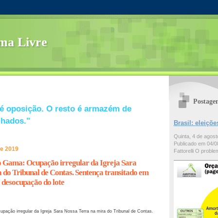
ma Livre
Postage
é oposição. O resto é armazém de
lhados."
Brasil: eleiç
Quinta, 4 de agos
Publicado em 04/08
de 2019
Fattorelli O problem
 Gama: Ocupação irregular da Igreja Sara
 do Tribunal de Contas. Sentença transitado em
 desocupação do lote
ação irregular da Igreja Sara Nossa Terra na mira do Tribunal de Contas.