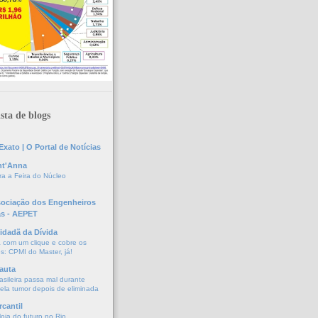
sta de blogs
xato | O Portal de Notícias
nt'Anna
a a Feira do Núcleo
sociação dos Engenheiros
as - AEPET
idadã da Dívida
a com um clique e cobre os
s: CPMI do Master, já!
auta
asileira passa mal durante
vela tumor depois de eliminada
cantil
oja do futuro no Rio