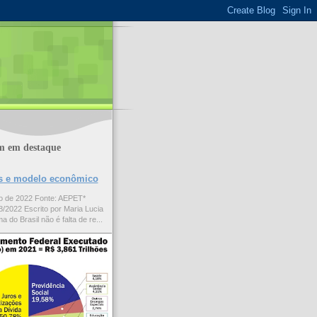
m em destaque
ões e modelo econômico
to de 2022 Fonte: AEPET*
/2022 Escrito por Maria Lucia
a do Brasil não é falta de re...