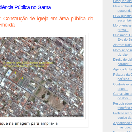
Pesquisa cien
Meio ambient
diência Pública no Gama
suspend..
PGR questio
: Construção de igreja em área pública do
sucumbên
molida
Moro teria i
prova...
Bluesman: O 
Exu do Blu
Alarme: bicic
Moro se posi
diz site
Direito do c
garantir ..
Agenda Ambi
Relatora da 
políticas ..
Controle exte
orient...
Gama: Um adm
de dois...
Pesquisadore
tributário r
Prefeito rec
equipe da 
A prioridade 
mas que..