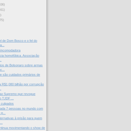
106)
161)
)
75)
)
el de Dom Bosco e o fel do
a...
 incomodadora
ncia homofóbica. Associação
..
tos de Bolsonaro sobre armas
c...
 são cuidados primários de
 R$1,080 bilhão por corrupção
.
ao Supremo que revogue
o TJDF ...
 culpados
ada 7 pessoas no mundo com
 p...
ernativas à prisão para quem
..
ntinua movimentando o show de