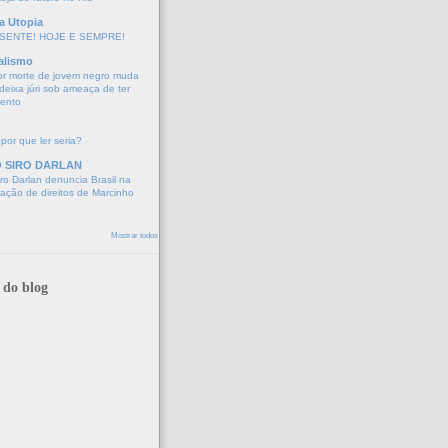
a Utopia
SENTE! HOJE E SEMPRE!
alismo
or morte de jovem negro muda
eixa júri sob ameaça de ter
mento
 por que ler seria?
O SIRO DARLAN
o Darlan denuncia Brasil na
lação de direitos de Marcinho
Mostrar todos
 do blog