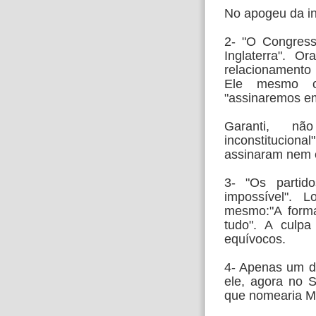
No apogeu da i
2- "O Congress
Inglaterra". Or
relacionament
Ele mesmo 
"assinaremos em
Garanti, nã
inconstitucio
assinaram nem e
3- "Os partido
impossível". 
mesmo:"A form
tudo". A culpa
equívocos.
4- Apenas um di
ele, agora no
S
que nomearia M