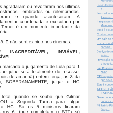
Mercedes 
Livro: Jornal
s agradaram ou revoltaram nos últimos
à ...
ostrados, lembrados ou relembrados,
'Normalidade 
eceram e quando
aconteceram. A
Associa...
rlamentar coordenada e executada por
Integrantes 
Membros d
 Temer é um momento importante da
Você é o culp
tória.
O reino do 
Um país de o
18. E não será exibido nos cinemas.
Em dia mundi
da violê...
NACREDITÁVEL, INVIÁVEL,
Justiça decre
feder...
ÍVEL
Revelação c
e investig.
m marcado o julgamento de Lula para 1
Jair Bosonar
 que
julho será totalmente do recesso,
calar
pois de amanhã) ontem
terça, às 3 da
MPF repudia 
que devo.
ram, SOBERANAMENTE, julgar o HC
Este inconve
e.
A CONDIÇÃ
E A ÉPOC
i total quando se soube que Gilmar
Governo fed
EROU a
Segunda Turma para julgar
homicídios
Ministério Pú
e o HC. Só os 5 ministros
ficaram
Serpr...
utros 6, (que completam o STF) só