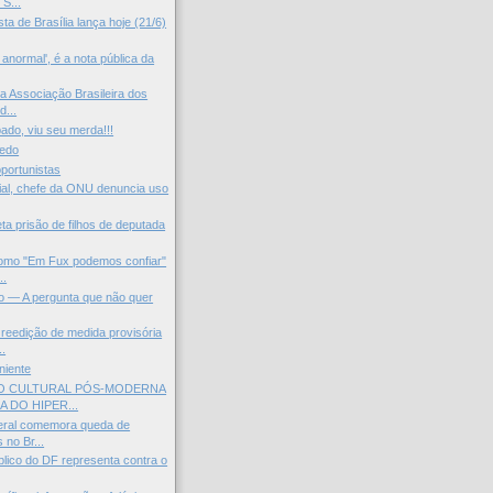
S...
ista de Brasília lança hoje (21/6)
anormal', é a nota pública da
da Associação Brasileira dos
...
ado, viu seu merda!!!
medo
portunistas
al, chefe da ONU denuncia uso
ta prisão de filhos de deputada
omo "Em Fux podemos confiar"
..
o — A pergunta que não quer
reedição de medida provisória
..
niente
O CULTURAL PÓS-MODERNA
A DO HIPER...
eral comemora queda de
 no Br...
blico do DF representa contra o