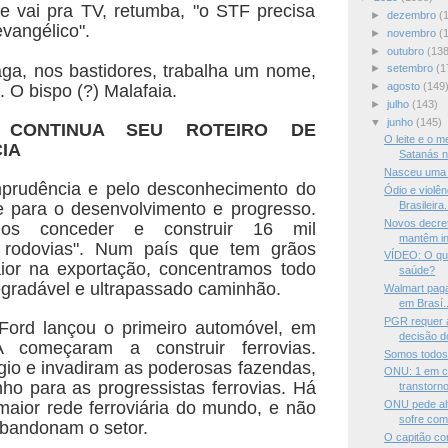
e vai pra TV, retumba, "o STF precisa
►
dezembro
(
evangélico".
►
novembro
(
►
outubro
(138
ga, nos bastidores, trabalha um nome,
►
setembro
(1
►
agosto
(149
s.
O bispo (?) Malafaia.
►
julho
(143)
▼
junho
(145)
 CONTINUA SEU ROTEIRO DE
O leite e o m
IA
Satanás n
Nasceu uma
mprudência e pelo desconhecimento do
Ódio e violê
de
para o desenvolvimento e progresso.
Brasileira.
Novos decre
amos conceder e
construir 16 mil
mantêm in
 rodovias". Num país que tem grãos
VÍDEO: O que
ior na exportação, concentramos todo
saúde?
egradável
e ultrapassado caminhão.
Walmart paga
em Brasí..
PGR requer 
ord lançou o primeiro automóvel, em
decisão d
A começaram
a construir ferrovias.
Somos todos
ígio e invadiram as poderosas
fazendas,
ONU: 1 em c
nho para as progressistas ferrovias. Há
transtorno
aior rede ferroviária do mundo, e não
ONU pede alt
sofre com.
bandonam o setor.
O capitão co