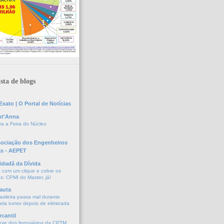
sta de blogs
xato | O Portal de Notícias
nt'Anna
a a Feira do Núcleo
sociação dos Engenheiros
as - AEPET
idadã da Dívida
a com um clique e cobre os
s: CPMI do Master, já!
auta
asileira passa mal durante
vela tumor depois de eliminada
cantil
eve dos ferroviários da CPTM