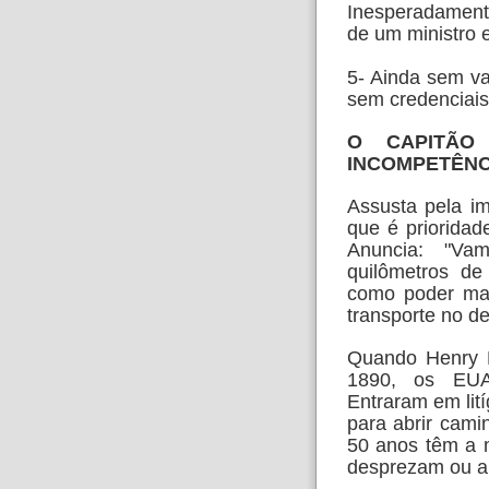
Inesperadament
de um ministro
5- Ainda sem va
sem credenciai
O CAPITÃO
INCOMPETÊNC
Assusta pela i
que é priorida
Anuncia: "V
quilômetros de
como
poder ma
transporte no d
Quando Henry F
1890, os EU
Entraram em lit
para abrir cami
50
anos têm a m
desprezam ou
a