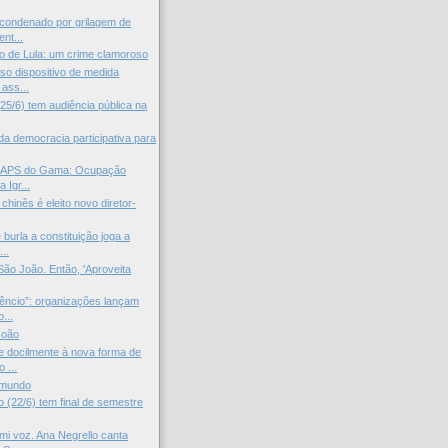
 condenado por grilagem de
nt...
 de Lula: um crime clamoroso
o dispositivo de medida
 ass...
25/6) tem audiência pública na
da democracia participativa para
CAPS do Gama: Ocupação
a Igr...
 chinês é eleito novo diretor-
 burla a constituição joga a
..
ão João. Então, 'Aproveita
lêncio”: organizações lançam
...
João
 docilmente à nova forma de
 ...
 mundo
 (22/6) tem final de semestre
mi voz. Ana Negrello canta