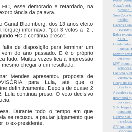
Pomar solidá
o HC, esse demorado e retardado, na
Copa América
provoca..
exorbitância da palavra.
Sem Copa Amé
milhões
 o Canal Bloomberg, dos 13 anos eleito
Direitos Hum
va
Iorque) informava: "por 3 votos a 2 ,
representa
egundo HC
e continua preso".
Bahia export
o Dis...
Condenado p
 falta de disposição para terminar um
meninas in
e
vem do ano passado. E é o próprio
Ministro reje
ca tudo. Muitas vezes
fica a impressão
destinou ..
MPF é contra
 mesmo chegar a um resultado.
senador G
Em nota públ
lmar Mendes apresentou proposta de
decreto q.
ROVISÓRIA
para Lula, até que o
Grupo de Teat
ine definitivamente. Depois de
quase 2
Brasília –.
A bandeira c
2, Lula continua preso. O voto decisivo
Ibram terá q
cia.
por cães..
STF: Negado 
esa. Durante todo o tempo em que
deputado 
 ela se
recusou a pautar julgamento que
É crime sim.
transfobia 
er o ex-presidente.
STF suspend
Bolsonaro 