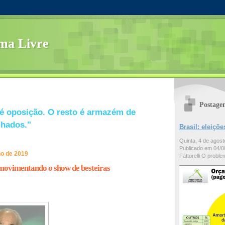
ma Livre
Postage
é oposição. O resto é armazém de
lhados."
Brasil: eleiç
Quinta, 4 de agos
Publicado em 04/08
ho de 2019
Fattorelli O problem
movimentando o show de besteiras