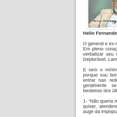
Helio Fernande
O general e ex-
Em pleno
coraç
verbalizar seu
Deplorável. Lam
E sem o mínimo
porque sou b
entrar nas red
geralmente s
besteiras
dos úl
1- "Não queria 
quiser,
atender
auge da impopul