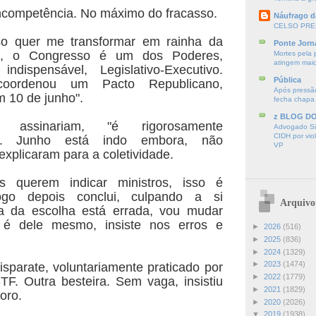
ncompetência. No máximo do fracasso.
Náufrago d
CELSO PRE
o quer me transformar em rainha da
Ponte Jorn
a, o
Congresso é um dos Poderes,
Mortes pela 
atingem mai
o indispensável,
Legislativo-Executivo.
Pública
coordenou um Pacto
Republicano,
Após pressão
 10 de junho".
fecha chapa
z BLOG D
o assinariam, "é rigorosamente
Advogado Sir
CIDH por vio
nal". Junho está
indo embora, não
VP
xplicaram para a coletividade.
s querem indicar ministros, isso é
Logo
depois conclui, culpando a si
Arquivo
a da escolha está errada,
vou mudar
 é dele mesmo, insiste nos erros e
►
2026
(516)
►
2025
(836)
►
2024
(1329)
►
2023
(1474)
sparate, voluntariamente praticado por
►
2022
(1779)
TF. Outra besteira. Sem vaga, insistiu
►
2021
(1829)
oro.
►
2020
(2026)
▼
2019
(1938)