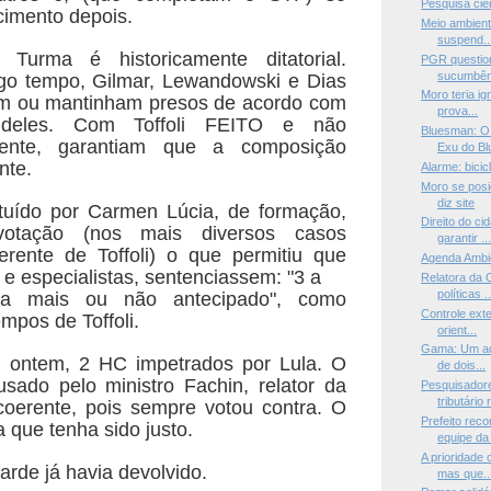
Pesquisa cien
imento depois.
Meio ambient
suspend..
Turma é historicamente ditatorial.
PGR questio
sucumbên
ngo
tempo, Gilmar, Lewandowski e Dias
Moro teria i
avam ou mantinham
presos de acordo com
prova...
eles. Com Toffoli FEITO e não
Bluesman: O 
dente, garantiam que a composição
Exu do Blu
nte.
Alarme: bicic
Moro se posi
diz site
stituído por Carmen Lúcia, de formação,
Direito do c
votação (nos mais diversos casos
garantir ..
ferente de Toffoli) o
que permitiu que
Agenda Ambi
 e especialistas, sentenciassem: "3 a
Relatora da 
políticas ..
ca mais ou não antecipado", como
Controle exte
tempos de
Toffoli.
orient...
Gama: Um adm
, ontem, 2 HC impetrados por Lula. O
de dois...
usado pelo ministro Fachin, relator da
Pesquisadore
tributário r
coerente,
pois sempre votou contra. O
Prefeito rec
a que tenha sido justo.
equipe da 
A prioridade 
arde já havia devolvido.
mas que..