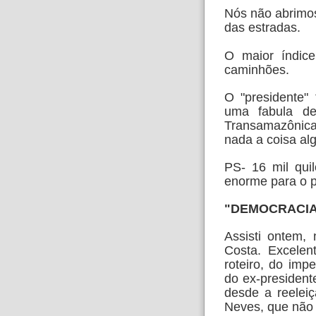
Nós não abrimo
das estradas.
O maior índice
caminhões.
O "presidente" 
uma fabula 
Transamazônic
nada a coisa al
PS- 16 mil qui
enorme
para o 
"DEMOCRACIA
Assisti ontem, 
Costa. Excele
roteiro, do im
do ex-president
desde a reelei
Neves,
que não 