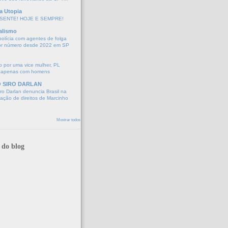
a Utopia
SENTE! HOJE E SEMPRE!
alismo
polícia com agentes de folga
or número desde 2022 em SP
 por uma vice mulher, PL
 apenas com homens
O SIRO DARLAN
o Darlan denuncia Brasil na
lação de direitos de Marcinho
Mostrar todos
 do blog