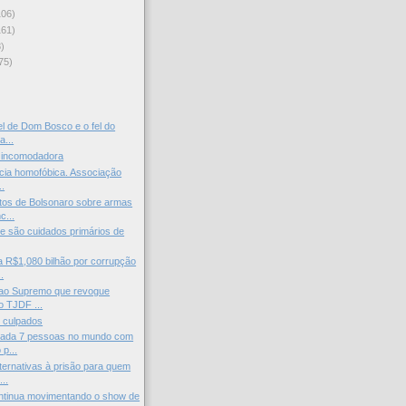
106)
161)
)
75)
)
el de Dom Bosco e o fel do
a...
 incomodadora
ncia homofóbica. Associação
..
tos de Bolsonaro sobre armas
c...
 são cuidados primários de
 R$1,080 bilhão por corrupção
.
ao Supremo que revogue
o TJDF ...
 culpados
ada 7 pessoas no mundo com
 p...
ernativas à prisão para quem
..
ntinua movimentando o show de