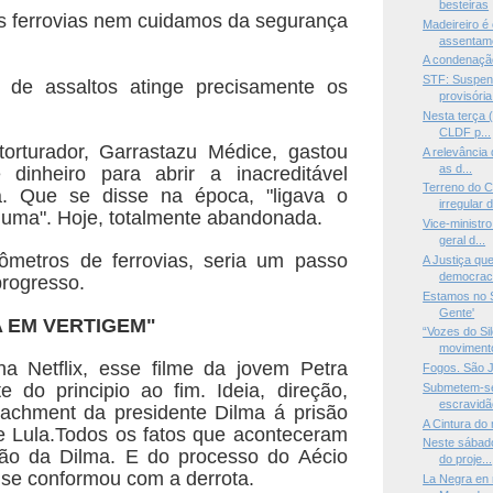
besteiras
s ferrovias nem cuidamos da segurança
Madeireiro é
assentame
A condenação
STF: Suspens
 de assaltos atinge precisamente os
provisória
Nesta terça (
CLDF p...
torturador, Garrastazu Médice, gastou
A relevância 
as d...
de
dinheiro para abrir a inacreditável
Terreno do 
a. Que se disse na
época, "ligava o
irregular d
guma". Hoje, totalmente abandonada.
Vice-ministro
geral d...
lômetros de ferrovias, seria um passo
A Justiça que
democrac.
progresso.
Estamos no S
Gente'
 EM VERTIGEM"
“Vozes do Si
movimento
na Netflix, esse filme da jovem Petra
Fogos. São 
nte
do principio ao fim. Ideia, direção,
Submetem-se
escravidão
peachment da
presidente Dilma á prisão
A Cintura do
e Lula.Todos os fatos que
aconteceram
Neste sábado
ção da Dilma. E do processo do Aécio
do proje...
se conformou com a derrota.
La Negra en 