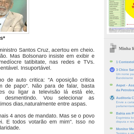
s*
Minha li
ministro Santos Cruz, acertou em cheio.
ão. Mas Bolsonaro insiste em exibir e
 medíocre
tatibitate, nas redes e TVs.
1 ContextoE
entável. Insuportável.
3 Chico Sa
Um nome par
Bandeirante
 de auto critica: "A oposição critica
om de
papo". Não para de falar, basta
Aepet - As
da Petrobr
es ou ligar a televisão
lá está ele,
e desmentindo. Vou selecionar as
Auditoria C
Envie a cart
timos dias,naturalmente entre aspas.
parlamentare
Bahia em P
mais 4 anos de mandato. Mas se o povo
Esgrimista br
ei. E todos votarão em mim". Isso no
disputa e re
aridade.
Monitor Mer
Termina a gr