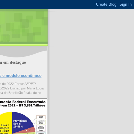
m em destaque
ões e modelo econômico
to de 2022 Fonte: AEPET*
/2022 Escrito por Maria Lucia
a do Brasil não é falta de re...