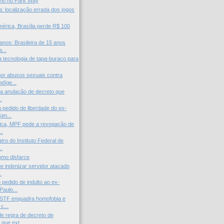
rio no Park Way
: localização errada dos jogos
.
rica, Brasília perde R$ 100
anos: Brasileira de 15 anos
...
a tecnologia de tapa-buraco para
or abusos sexuais contra
díge...
ita anulação de decreto que
.
 pedido de liberdade do ex-
im...
ica, MPF pede a revogação de
..
ro do Instituto Federal de
..
omo disfarce
ue indenizar servidor atacado
.
pedido de indulto ao ex-
Paulo...
 STF enquadra homofobia e
c...
e regra de decreto de
que ext...