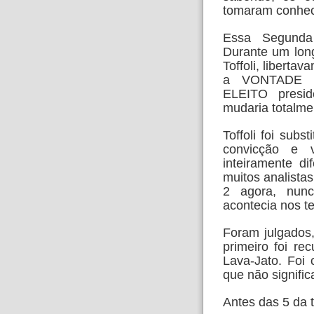
tomaram
conhec
Essa Segunda 
Durante um lo
Toffoli, libert
a VONTADE d
ELEITO
presi
mudaria totalme
Toffoli foi sub
convicção e
inteiramente di
muitos analistas
2 agora, nun
acontecia nos 
Foram julgados
primeiro foi
rec
Lava-Jato. Foi 
que não signific
Antes das 5 da t