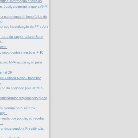
tífica: informação e falácias
e: Justiça determina que a ANM
.
na pagamento de honorários de
c...
gnorado investigação da PF sobre
curta do rapper baiano Baco
...
letas!
cionou contra investigar FHC,
idadão: MPF ajuíza ação para
.
ental DF
ONU critica Reino Unido por
.
rno da atividade policial: MPF
inistrador regional pelo preço
s alertam para sistema
egr...
omenda que população receba
...
continua sendo a Previdência,
.