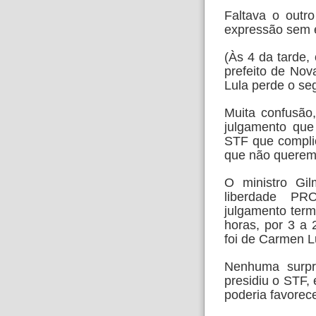
Faltava o outr
expressão sem
(Às 4 da tarde,
prefeito de No
Lula perde o s
Muita confusão,
julgamento qu
STF que compli
que não querem
O ministro Gi
liberdade P
julgamento term
horas, por 3 a 
foi de
Carmen Lu
Nenhuma surpr
presidiu o STF,
poderia favorec