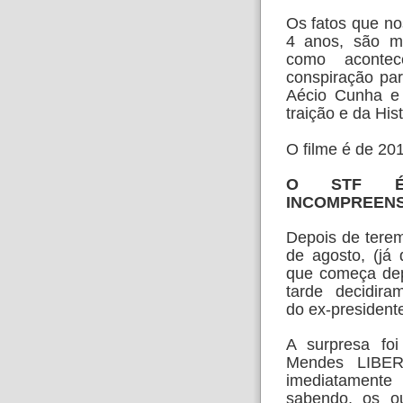
Os fatos que no
4 anos, são
m
como acont
conspiração pa
Aécio
Cunha e
traição e da His
O filme é de 20
O STF É I
INCOMPREENS
Depois de tere
de agosto, (já
que começa de
tarde decidi
do
ex-president
A surpresa fo
Mendes LIB
imediatament
sabendo, os o