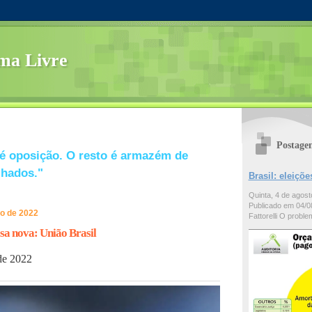
ma Livre
Postage
é oposição. O resto é armazém de
lhados."
Brasil: eleiç
Quinta, 4 de agos
Publicado em 04/08
ço de 2022
Fattorelli O problem
asa nova: União Brasil
de 2022