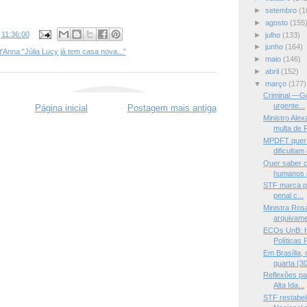
►
setembro
(1
►
agosto
(155
s
11:36:00
►
julho
(133)
►
junho
(164)
'Anna "Júlia Lucy já tem casa nova..."
►
maio
(146)
►
abril
(152)
▼
março
(177)
Criminal —Go
urgente...
Página inicial
Postagem mais antiga
Ministro Ale
multa de R
MPDFT quer 
dificultam 
Quer saber c
humanos p
STF marca pa
penal c...
Ministra Ros
arquivame
ECOs UnB: Ho
Políticas P
Em Brasília,
quarta (30
Reflexões pa
Alta Ida...
STF restabe