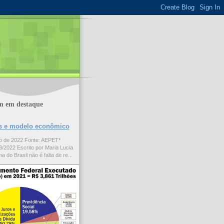
m em destaque
ões e modelo econômico
to de 2022 Fonte: AEPET*
/2022 Escrito por Maria Lucia
a do Brasil não é falta de re...