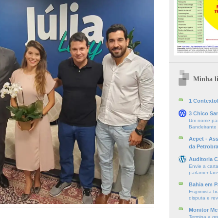
Minha li
1 ContextoE
3 Chico Sa
Um nome par
Bandeirante
Aepet - As
da Petrobr
Auditoria C
Envie a cart
parlamentare
Bahia em P
Esgrimista br
disputa e re
Monitor Mer
Termina a gr