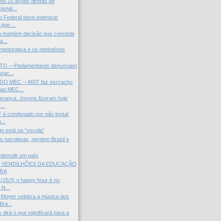
a 25 ações diretas de
ional...
to Federal deve indenizar
ue ...
 mantém decisão que concede
a...
inistrativa e os ministérios
O —Parlamentares denunciam
raç...
DO MEC —MST faz escracho
 ao MEC...
erança. Jovens fizeram hoje
...
 é condenado por não incluir
...
go está na “escola”
s narrativas, perdem Brasil e
 demolir um país
S VENDILHÕES DA EDUCAÇÃO
IRA
 (25/3) o happy hour é no
 N...
Moyer celebra a música dos
Bra...
dirá o que significará para a