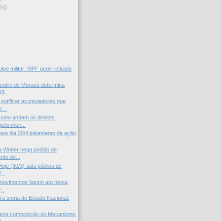
64)
)
lpe militar: MPF pede retirada
xandre de Moraes determina
$...
notificar acumuladores que
c...
omo andam os direitos
elo mun...
ra dia 20/4 julgamento da ação
a Weber nega pedido de
nto de...
je (30/3) aula pública de
...
 movimentos fazem ato nesta
...
ra teoria do Estado Nacional:
lece composição do Mecanismo