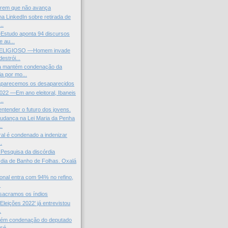
trem que não avança
a LinkedIn sobre retirada de
..
tudo aponta 94 discursos
e au...
ELIGIOSO —Homem invade
destrói...
a mantém condenação da
a por mo...
aparecemos os desaparecidos
22 —Em ano eleitoral, Ibaneis
..
ntender o futuro dos jovens.
udança na Lei Maria da Penha
..
ral é condenado a indenizar
.
 Pesquisa da discórdia
, dia de Banho de Folhas. Oxalá
ional entra com 94% no refino,
.
sacramos os índios
Eleições 2022' já entrevistou
.
ém condenação do deputado
osé...