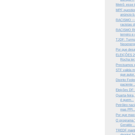
Metrô: esse 
MPF question
anúncio b.
RACISMO —Es
racistas d
RACISMO R
terreiro e 
TJDF: Turm
Neoenergi
Por que des
ELEIÇÕES 20
Rocha ter.
Precisamos e
STF valida m
que autor.
Distrito Fede
paciente ..
Eleições DF:
Quarta-feira
é quem...
Petróleo nac
mas PPI..
Por que mas
O programa '
Geraldo ..
TREDF mant
distrital J