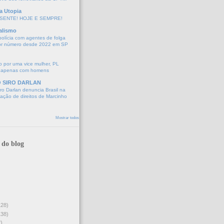
a Utopia
SENTE! HOJE E SEMPRE!
alismo
polícia com agentes de folga
or número desde 2022 em SP
 por uma vice mulher, PL
 apenas com homens
O SIRO DARLAN
o Darlan denuncia Brasil na
lação de direitos de Marcinho
Mostrar todos
 do blog
128)
138)
)