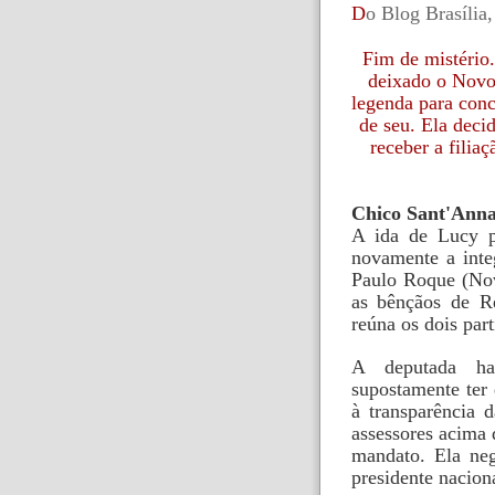
D
o Blog Brasília
Fim de mistério.
deixado o Novo 
legenda para conc
de seu. Ela deci
receber a filia
Chico Sant'Ann
A ida de Lucy p
novamente a inte
Paulo Roque (Nov
as bênçãos de R
reúna os dois part
A deputada ha
supostamente ter 
à transparência 
assessores acima d
mandato. Ela neg
presidente nacio