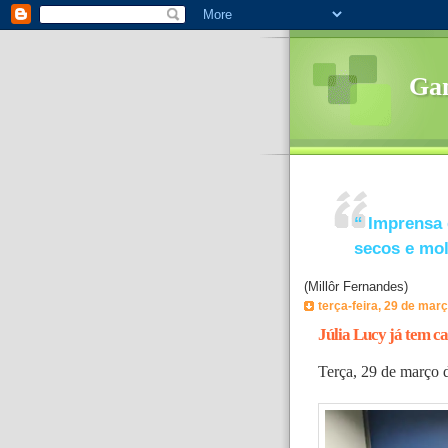
Ga
“
Imprensa 
secos e mo
(Millôr Fernandes)
terça-feira, 29 de mar
Júlia Lucy já tem c
Terça, 29 de março 