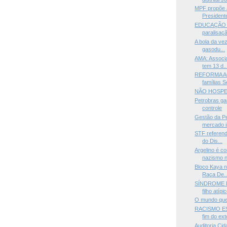
MPF propõe 
Presidente
EDUCAÇÃO —
paralisaçã
A bola da ve
gasodu...
AMA: Associa
tem 13 d..
REFORMA AG
famílias S
NÃO HOSP
Petrobras g
controle
Gestão da Pe
mercado in
STF referend
do Dis...
Argelino é c
nazismo na
Bloco Kaya n
Raça De..
SÍNDROME D
filho atípic
O mundo que
RACISMO E
fim do ext
Auditoria Cid