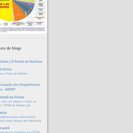
sta de blogs
xato | O Portal de Notícias
nt'Anna
a a Feira do Núcleo
sociação dos Engenheiros
as - AEPET
idadã da Dívida
a com um clique e cobre os
s: CPMI do Master, já!
auta
asileira passa mal durante
vela tumor depois de eliminada
cantil
eve dos ferroviários da CPTM