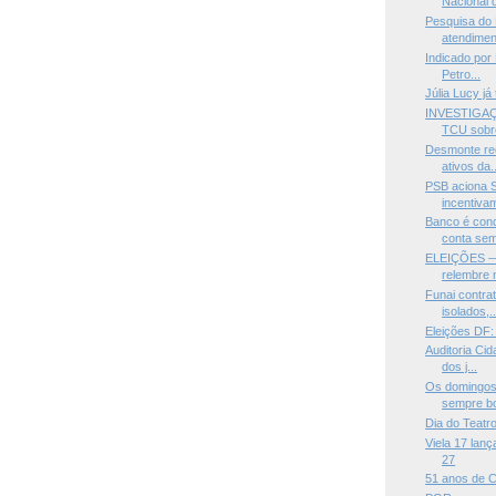
Nacional d
Pesquisa do 
atendiment
Indicado por
Petro...
Júlia Lucy já
INVESTIGAÇÃ
TCU sobre
Desmonte rec
ativos da..
PSB aciona S
incentivam
Banco é con
conta sem
ELEIÇÕES —
relembre 
Funai contra
isolados,..
Eleições DF:
Auditoria Cid
dos j...
Os domingos
sempre bo
Dia do Teatr
Viela 17 lanç
27
51 anos de C