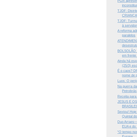
PGR apresent
inconstituc
TJDF: Distri
CRIANÇA q
TJDF: Turma
à servidor
A reforma adm
paralelos
ATENDIMENT
desestrutu
BOLSOLÃO 
em frente
Ainda há esp
(25/3) esc
É o caos? DF
nome de p
Luos: O peri
Na guerra da
Petrobrás
Receita para
JESUS E O
BRASILE
Sextou! Hoje
Quintal do
Duo Arraes—
EUA e do 
“O tempo nos 
Europa ...