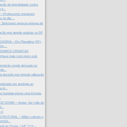
ação de improbidade contra
 e...
Professores preparam
o no dia ...
z: Bolsonaro negocia entrega de
ção que atende autistas no DF
.
RÁRIA —Em Planaltina (DF),
em ...
EDAMOS CRIANÇAS
anhava mais com preço sob
trobrás vende derivado no
te...
a decisão que impede utilização
ondenado por apologia ao
 in...
a Gandaia iniciou uma Estreia:
.
E DOWN —Artigo: Ser mãe de
o...
 é
STRUTURAL —Mães cobram o
ermíni...
adã da Dívida. LIVE 21/3 –