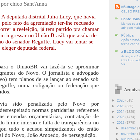
, por chico
Sant'Anna
Náufrago d
CELSO PRE
 A deputada distrital Julia Lucy, que havia
Ponte Jorn
pelo fato da agremiação ter-lhe recusado
Mortes pela 
orrer a reeleição, já tem partido pra chamar
atingem mai
diu ingressar no União Brasil, que acaba de
Pública
Após pressão
ção do senador Reguffe. Lucy vai tentar se
fecha chapa
eleger deputada federal.
z BLOG D
Advogado Sir
a
CIDH por vio
VP
ara o UniãoBR vai fazê-la se aproximar
grantes do Novo. O jornalista e advogado
o) tem planos de se lançar ao senado sob
eguffe, numa coligação ou federação que
Arquivo
idos.
►
2026
(515)
via sido penalizada pelo Novo por
►
2025
(836)
desrespeitado normas partidárias referentes
►
2024
(1329)
das emendas orçamentárias, contratação de
►
2023
(1474)
o limite interno e falta de transparência no
▼
2022
(1779)
ou tudo e acusou simpatizantes do então
►
dezembro
(
►
novembro
(
nal do Novo, João Amoedo, de perseguição.
►
outubro
(142