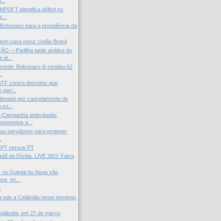
...
MPDFT identifica déficit no
...
 Bolsonaro para a presidência da
 tem casa nova: União Brasil
O —Padilha pede análise do
 id...
orde: Bolsonaro já vendeu 62
.
TF contra decretos que
 gari...
denado por cancelamento de
 co...
Campanha antecipada:
momentos e...
tou servidores para proteger
.
 PT versus PT
adã da Dívida. LIVE 28/3: Farra
 no Quintal do Nego são
ns, im...
o
a ode a Ceilândia neste domingo,
eilândia, em 27 de março