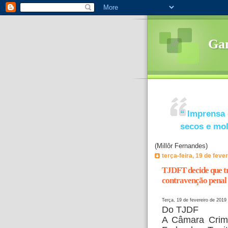
Ga
“
Imprensa 
secos e mo
(Millôr Fernandes)
terça-feira, 19 de feve
TJDFT decide que tr
contravenção penal 
Terça, 19 de fevereiro de 2019
Do TJDF
A Câmara Crimin