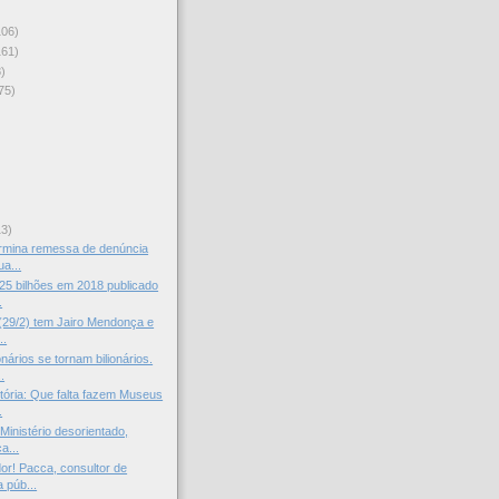
106)
161)
)
75)
)
13)
ermina remessa de denúncia
a...
25 bilhões em 2018 publicado
.
(29/2) tem Jairo Mendonça e
..
nários se tornam bilionários.
.
stória: Que falta fazem Museus
.
Ministério desorientado,
a...
dor! Pacca, consultor de
 púb...