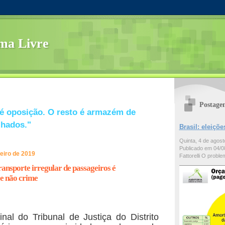
ma Livre
Postage
é oposição. O resto é armazém de
lhados."
Brasil: eleiç
Quinta, 4 de agos
Publicado em 04/08
reiro de 2019
Fattorelli O problem
ansporte irregular de passageiros é
e não crime
al do Tribunal de Justiça do Distrito