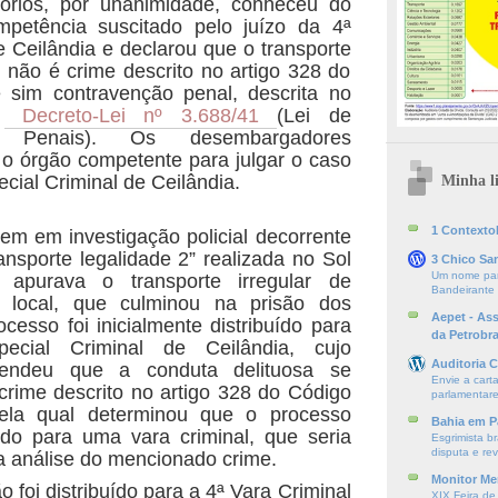
itórios, por unanimidade, conheceu do
mpetência suscitado pelo juízo da 4ª
e Ceilândia e declarou que o transporte
r não é crime descrito no artigo 328 do
 sim contravenção penal, descrita no
o
Decreto-Lei nº 3.688/41
(Lei de
es Penais). Os desembargadores
o órgão competente para julgar o caso
cial Criminal de Ceilândia.
Minha li
1 ContextoE
em em investigação policial decorrente
ansporte legalidade 2” realizada no Sol
3 Chico Sa
Um nome par
 apurava o transporte irregular de
Bandeirante
 local, que culminou na prisão dos
Aepet - As
cesso foi inicialmente distribuído para
da Petrobr
ecial Criminal de Ceilândia, cujo
Auditoria C
tendeu que a conduta delituosa se
Envie a cart
rime descrito no artigo 328 do Código
parlamentare
ela qual determinou que o processo
Bahia em P
uído para uma vara criminal, que seria
Esgrimista br
disputa e re
 análise do mencionado crime.
Monitor Mer
 foi distribuído para a 4ª Vara Criminal
XIX Feira de