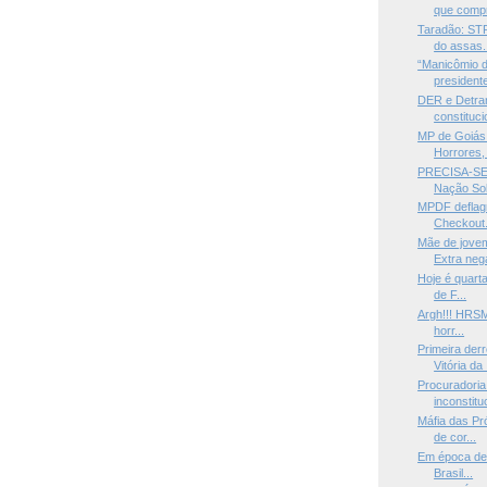
que compr
Taradão: STF
do assas.
“Manicômio d
presidente
DER e Detra
constituci
MP de Goiás
Horrores, 
PRECISA-SE 
Nação Sob
MPDF deflag
Checkout. 
Mãe de jove
Extra nega
Hoje é quarta
de F...
Argh!!! HRSM 
horr...
Primeira der
Vitória da .
Procuradoria
inconstitu
Máfia das Pr
de cor...
Em época de 
Brasil...