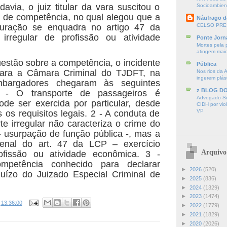
davia, o juiz titular da vara suscitou o
Socioambien
vo de competência, no qual alegou que a
Náufrago d
uração se enquadra no artigo 47 da
CELSO PRE
 irregular de profissão ou atividade
Ponte Jorn
Mortes pela 
atingem mai
uestão sobre a competência, o incidente
Pública
o para a Câmara Criminal do TJDFT, na
Nos rios da 
ingerem plás
bargadores chegaram às seguintes
z BLOG D
1 - O transporte de passageiros é
Advogado Sir
ode ser exercida por particular, desde
CIDH por vio
VP
 os requisitos legais. 2 - A conduta de
rte irregular não caracteriza o crime do
- usurpação de função pública -, mas a
enal do art. 47 da LCP – exercício
Arquivo
rofissão ou atividade econômica. 3 -
ompetência conhecido para declarar
►
2026
(520)
uízo do Juizado Especial Criminal de
►
2025
(836)
►
2024
(1329)
►
2023
(1474)
s
13:36:00
►
2022
(1779)
►
2021
(1829)
►
2020
(2026)