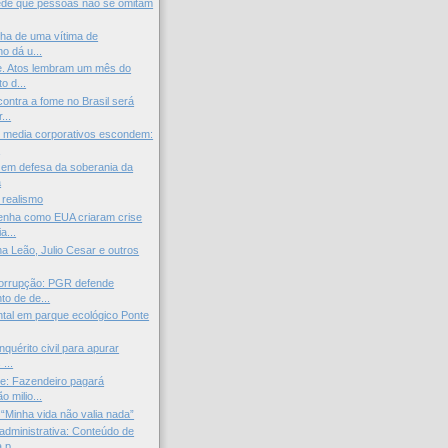
ede que pessoas não se omitam
ilha de uma vítima de
o dá u...
e. Atos lembram um mês do
o d...
ontra a fome no Brasil será
...
 media corporativos escondem:
.
 em defesa da soberania da
a
 realismo
enha como EUA criaram crise
a...
na Leão, Julio Cesar e outros
orrupção: PGR defende
to de de...
tal em parque ecológico Ponte
nquérito civil para apurar
...
e: Fazendeiro pagará
o milio...
 “Minha vida não valia nada”
administrativa: Conteúdo de
p...