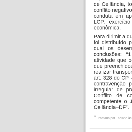
de Ceilândia, to
conflito negati
conduta em ap
LCP, exercício
econômica.
Para dirimir a q
foi distribuíd
qual os desem
conclusões: “
atividade que p
que preenchidos
realizar transpo
art. 328 do CP 
contravenção p
irregular de p
Conflito de c
competente o J
Ceilândia–DF”.
Postado por
Taciano
à