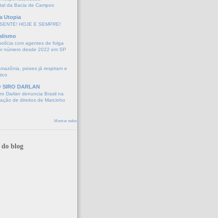
tal da Bacia de Campos
a Utopia
SENTE! HOJE E SEMPRE!
alismo
polícia com agentes de folga
or número desde 2022 em SP
Amazônia, peixes já respiram e
tico
O SIRO DARLAN
o Darlan denuncia Brasil na
lação de direitos de Marcinho
Mostrar todos
 do blog