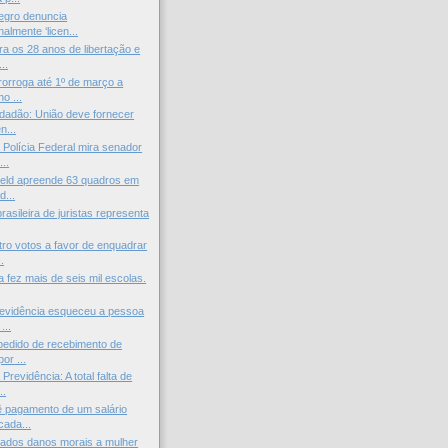
egro denuncia
nalmente ‘licen...
ra os 28 anos de libertação e
..
orroga até 1º de março a
o ...
cidadão: União deve fornecer
...
Polícia Federal mira senador
..
ield apreende 63 quadros em
d...
asileira de juristas representa
ro votos a favor de enquadrar
.
a fez mais de seis mil escolas.
revidência esqueceu a pessoa
...
pedido de recebimento de
or ...
Previdência: A total falta de
..
 pagamento de um salário
cada...
ados danos morais a mulher