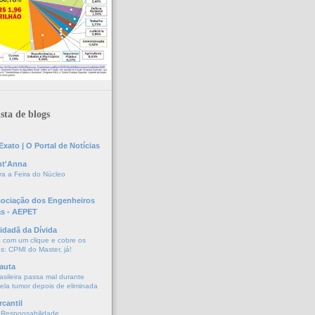
sta de blogs
xato | O Portal de Notícias
nt'Anna
a a Feira do Núcleo
sociação dos Engenheiros
as - AEPET
idadã da Dívida
a com um clique e cobre os
s: CPMI do Master, já!
auta
asileira passa mal durante
vela tumor depois de eliminada
cantil
 Responsabilidade