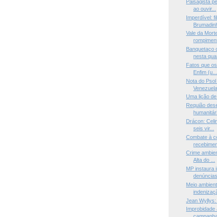
Paisagista p
ao ouvir...
Imperdível: f
Brumadinh
Vale da Mort
rompiment
Banquetaço c
nesta quar
Fatos que os
Enfim (u..
Nota do Psol
Venezuel
Uma lição de
Requião des
humanitári
Drácon: Celi
seis vir...
Combate à c
recebimen
Crime ambien
Alta do ...
MP instaura i
denúncias 
Meio ambient
indenizaçã
Jean Wyllys:
Improbidade 
campanha 