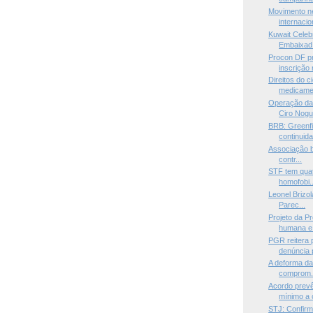
Movimento n
internacio
Kuwait Celeb
Embaixad.
Procon DF pr
inscrição n
Direitos do 
medicamen
Operação da 
Ciro Nogu.
BRB: Greenf
continuida
Associação br
contr...
STF tem quat
homofobi..
Leonel Brizol
Parec...
Projeto da P
humana e 
PGR reitera 
denúncia p
A deforma da 
comprom.
Acordo prevê
mínimo a 
STJ: Confirm