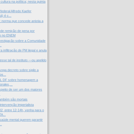
ltura na política; nesta quinta
federal Alfredo Kaefer
) é c...
l: norma que concede anistia a
de remição de pena por
o no ENEM
vestigação sobre a Comunidade
..
 infiltração de PM ilegal e anula
esse tal de instituto —ou apelido
voga decreto sobre sigilo a
s...
L DF sobre homenagem a
rales,...
peito de ser um dos maiores
.
ambém são mortais
intervenção imperialista
2, entre 12-14h, venha para o
A...
saúde mental querem garantir
..