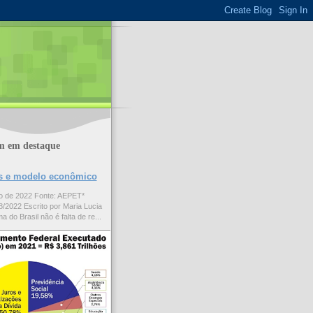
m em destaque
ões e modelo econômico
to de 2022 Fonte: AEPET*
/2022 Escrito por Maria Lucia
a do Brasil não é falta de re...