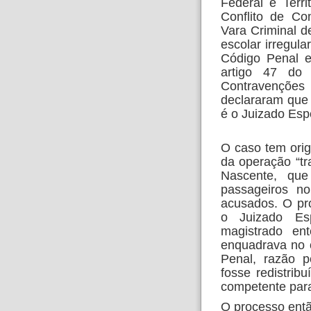
Federal e Terr
Conflito de Co
Vara Criminal d
escolar irregula
Código Penal e
artigo 47 d
Contravençõ
declararam que 
é o Juizado Espe
O caso tem orig
da operação “tr
Nascente, que
passageiros no
acusados. O pro
o Juizado Esp
magistrado en
enquadrava no c
Penal, razão p
fosse redistrib
competente para
O processo então