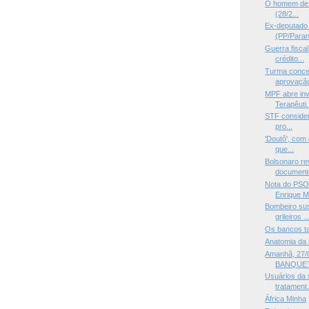
O homem de cu
(28/2...
Ex-deputado 
(PP/Paraná
Guerra fisca
crédito...
Turma conce
aprovaçã
MPF abre in
Terapêuti.
STF considera
pro...
'Doutô', com 
que...
Bolsonaro re
documento
Nota do PSO
Enrique Mo
Bombeiro sus
grileiros ..
Os bancos t
Anatomia da 
Amanhã, 27/0
BANQUET
Usuários da 
tratament.
África Minha