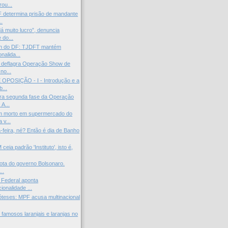
ou...
 determina prisão de mandante
..
á muito lucro”, denuncia
 do...
n do DF: TJDFT mantém
onalida...
 deflagra Operação Show de
no...
OPOSIÇÃO - I - Introdução e a
...
ra segunda fase da Operação
A...
m morto em supermercado do
 v...
-feira, né? Então é dia de Banho
ceia padrão 'Instituto', isto é,
rota do governo Bolsonaro.
..
 Federal aponta
cionalidade ...
óteses: MPF acusa multinacional
famosos laranjais e laranjas no