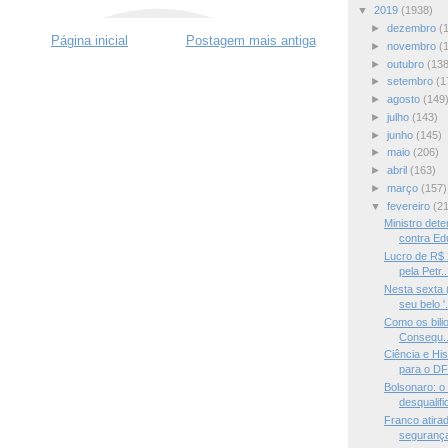
▼
2019
(1938)
►
dezembro
(
Página inicial
Postagem mais antiga
►
novembro
(
►
outubro
(138
►
setembro
(1
►
agosto
(149
►
julho
(143)
►
junho
(145)
►
maio
(206)
►
abril
(163)
►
março
(157)
▼
fevereiro
(2
Ministro det
contra Edu
Lucro de R$ 
pela Petr..
Nesta sexta 
seu belo '.
Como os bilio
Consequ..
Ciência e Hi
para o DF
Bolsonaro: o 
desqualific
Franco atira
segurança