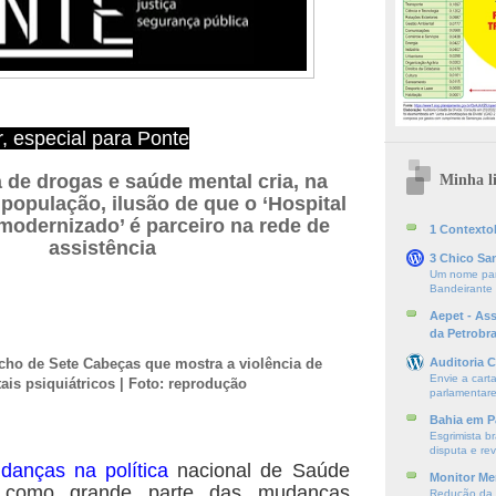
, especial para Ponte
a de drogas e saúde mental cria, na
Minha li
 população, ilusão de que o ‘Hospital
 modernizado’ é parceiro na rede de
1 ContextoE
assistência
3 Chico Sa
Um nome par
Bandeirante
Aepet - As
da Petrobr
cho de Sete Cabeças que mostra a violência de
Auditoria C
Envie a cart
ais psiquiátricos | Foto: reprodução
parlamentare
Bahia em P
Esgrimista br
disputa e re
danças na política
nacional de Saúde
Monitor Mer
m como grande parte das mudanças
Redução da S