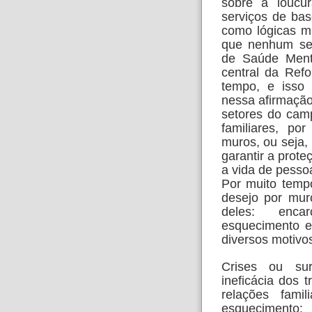
sobre a loucur
serviços de base
como lógicas mu
que nenhum ser
de Saúde Ment
central da Refo
tempo, e isso 
nessa afirmaçã
setores do camp
familiares, po
muros, ou seja,
garantir a prote
a vida de pesso
Por muito temp
desejo por muro
deles: encar
esquecimento e
diversos motivo
Crises ou sur
ineficácia dos 
relações famil
esquecimento