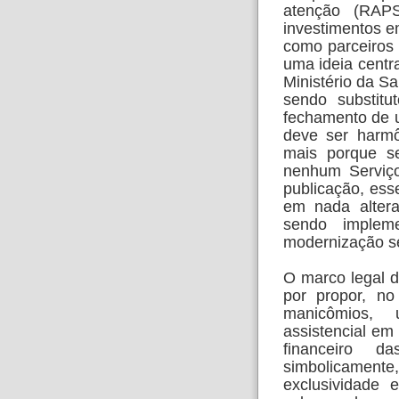
atenção (RAPS
investimentos em
como parceiros 
uma ideia centra
Ministério da S
sendo substitu
fechamento de 
deve ser harmô
mais porque se
nenhum Serviço
publicação, esse
em nada altera
sendo implem
modernização s
O marco legal d
por propor, no
manicômios,
assistencial em
financeiro d
simbolicamen
exclusividade