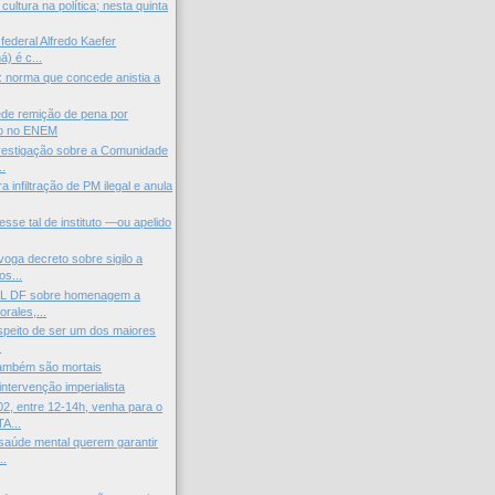
ltura na política; nesta quinta
federal Alfredo Kaefer
) é c...
l: norma que concede anistia a
de remição de pena por
o no ENEM
vestigação sobre a Comunidade
..
 infiltração de PM ilegal e anula
esse tal de instituto —ou apelido
voga decreto sobre sigilo a
s...
L DF sobre homenagem a
rales,...
peito de ser um dos maiores
.
ambém são mortais
intervenção imperialista
2, entre 12-14h, venha para o
A...
saúde mental querem garantir
..