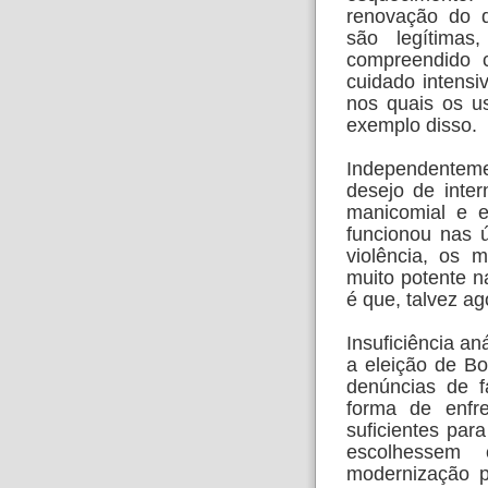
renovação do d
são legítima
compreendido 
cuidado intensi
nos quais os u
exemplo disso.
Independenteme
desejo de inter
manicomial e e
funcionou nas ú
violência, os 
muito potente n
é que, talvez ag
Insuficiência an
a eleição de B
denúncias de f
forma de enfr
suficientes par
escolhessem
modernização p