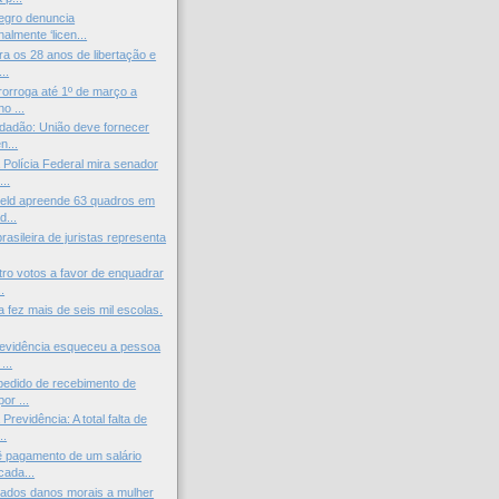
egro denuncia
nalmente ‘licen...
ra os 28 anos de libertação e
..
orroga até 1º de março a
o ...
cidadão: União deve fornecer
...
Polícia Federal mira senador
..
ield apreende 63 quadros em
d...
asileira de juristas representa
ro votos a favor de enquadrar
.
a fez mais de seis mil escolas.
revidência esqueceu a pessoa
...
pedido de recebimento de
or ...
Previdência: A total falta de
..
 pagamento de um salário
cada...
ados danos morais a mulher