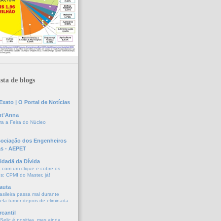
sta de blogs
xato | O Portal de Notícias
nt'Anna
a a Feira do Núcleo
sociação dos Engenheiros
as - AEPET
idadã da Dívida
a com um clique e cobre os
s: CPMI do Master, já!
auta
asileira passa mal durante
vela tumor depois de eliminada
cantil
elic é positiva, mas ainda