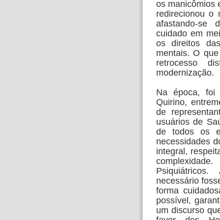
os manicômios 
redirecionou o
afastando-se 
cuidado em mei
os direitos da
mentais. O que
retrocesso 
modernização.
Na época, foi
Quirino, entrem
de representan
usuários de Sa
de todos os e
necessidades d
integral, respe
complexidade.
Psiquiátrico
necessário fosse
forma cuidados
possível, garan
um discurso que
favor dos Hosp