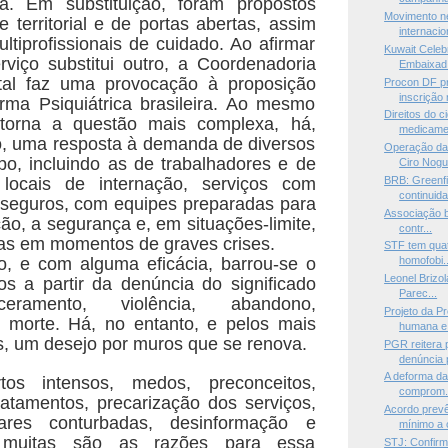
a. Em substituição, foram propostos
Movimento n
 territorial e de portas abertas, assim
internacio
ltiprofissionais de cuidado. Ao afirmar
Kuwait Celeb
viço substitui outro, a Coordenadoria
Embaixad.
al faz uma provocação à proposição
Procon DF pr
inscrição n
rma Psiquiátrica brasileira. Ao mesmo
Direitos do 
torna a questão mais complexa, há,
medicamen
o, uma resposta à demanda de diversos
Operação da 
o, incluindo as de trabalhadores e de
Ciro Nogu.
r locais de internação, serviços com
BRB: Greenf
continuida
 seguros, com equipes preparadas para
Associação br
ção, a segurança e, em situações-limite,
contr...
as em momentos de graves crises.
STF tem quat
o, e com alguma eficácia, barrou-se o
homofobi..
Leonel Brizol
s a partir da denúncia do significado
Parec...
ceramento, violência, abandono,
Projeto da P
 morte. Há, no entanto, e pelos mais
humana e 
s, um desejo por muros que se renova.
PGR reitera 
denúncia p
A deforma da 
tos intensos, medos, preconceitos,
comprom.
tratamentos, precarização dos serviços,
Acordo prevê
iares conturbadas, desinformação e
mínimo a 
: muitas são as razões para essa
STJ: Confirm