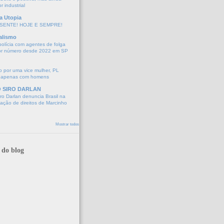
r industrial
a Utopia
SENTE! HOJE E SEMPRE!
alismo
polícia com agentes de folga
or número desde 2022 em SP
 por uma vice mulher, PL
 apenas com homens
O SIRO DARLAN
o Darlan denuncia Brasil na
lação de direitos de Marcinho
Mostrar todos
 do blog