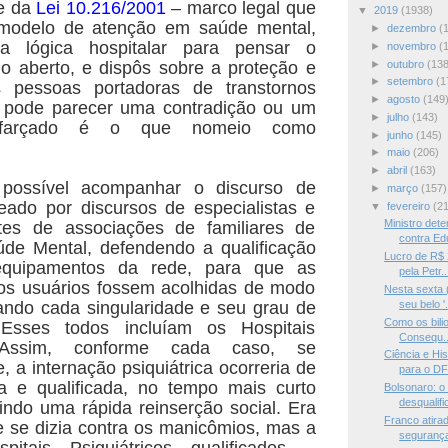
e da
Lei 10.216/2001
– marco legal que
▼
2019
(1938)
 modelo de atenção em saúde mental,
►
dezembro
(
da lógica hospitalar para pensar o
►
novembro
(
►
outubro
(138
o aberto, e dispôs sobre a proteção e
►
setembro
(1
s pessoas portadoras de transtornos
►
agosto
(149
 pode parecer uma contradição ou um
►
julho
(143)
disfarçado é o que nomeio como
►
junho
(145)
►
maio
(206)
►
abril
(163)
 possível acompanhar o discurso de
►
março
(157)
eado por discursos de especialistas e
▼
fevereiro
(2
Ministro det
tes de associações de familiares de
contra Edu
úde Mental, defendendo a qualificação
Lucro de R$ 
quipamentos da rede, para que as
pela Petr..
os usuários fossem acolhidas de modo
Nesta sexta 
itando cada singularidade e seu grau de
seu belo '.
Como os bilio
 Esses todos incluíam os Hospitais
Consequ..
s. Assim, conforme cada caso, se
Ciência e Hi
, a internação psiquiátrica ocorreria de
para o DF
a e qualificada, no tempo mais curto
Bolsonaro: o 
desqualific
tindo uma rápida reinserção social. Era
Franco atira
 se dizia contra os manicômios, mas a
segurança
itais Psiquiátricos qualificados –