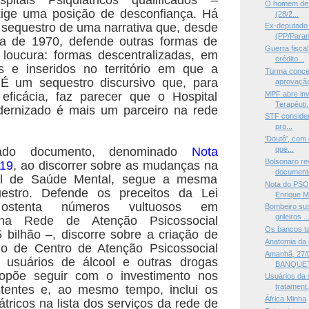
O homem de cu
xige uma posição de desconfiança. Há
(28/2...
sequestro de uma narrativa que, desde
Ex-deputado 
(PP/Paraná
a de 1970, defende outras formas de
Guerra fisca
 loucura: formas descentralizadas, em
crédito...
os e inseridos no território em que a
Turma conce
 É um sequestro discursivo que, para
aprovaçã
MPF abre in
 eficácia, faz parecer que o Hospital
Terapêuti.
odernizado é mais um parceiro na rede
STF considera
pro...
'Doutô', com 
çado documento, denominado
Nota
que...
Bolsonaro re
019
, ao discorrer sobre as mudanças na
documento
nal de Saúde Mental, segue a mesma
Nota do PSO
estro. Defende os preceitos da Lei
Enrique Mo
, ostenta números vultuosos em
Bombeiro sus
grileiros ..
 na Rede de Atenção Psicossocial
Os bancos t
bilhão –, discorre sobre a criação de
Anatomia da 
 de Centro de Atenção Psicossocial
Amanhã, 27/0
 usuários de álcool e outras drogas
BANQUET
opõe seguir com o investimento nos
Usuários da 
tratament.
istentes e, ao mesmo tempo, inclui os
África Minha
átricos na lista dos serviços da rede de