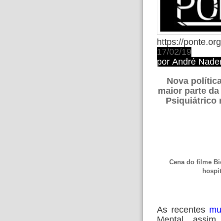
https://ponte.org
17/02/19
por
André Nader
Nova polític
maior parte da
Psiquiátrico
Cena do filme Bi
hospit
As recentes
mu
Mental, assi