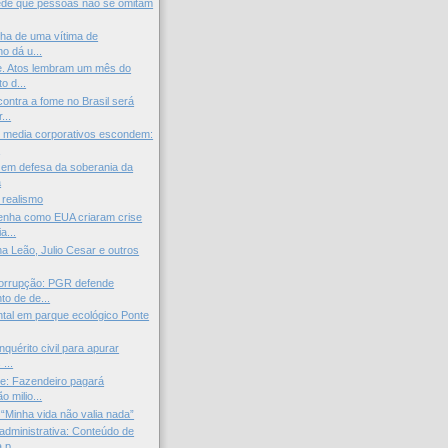
ede que pessoas não se omitam
ilha de uma vítima de
o dá u...
e. Atos lembram um mês do
o d...
ontra a fome no Brasil será
...
 media corporativos escondem:
.
 em defesa da soberania da
a
 realismo
enha como EUA criaram crise
a...
na Leão, Julio Cesar e outros
orrupção: PGR defende
to de de...
tal em parque ecológico Ponte
nquérito civil para apurar
...
e: Fazendeiro pagará
o milio...
 “Minha vida não valia nada”
administrativa: Conteúdo de
p...