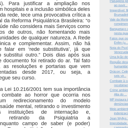
Paisagista p
). Para justificar a ampliação nos
ao ouvir...
 hospitais e a inclusão simbólica deles
Imperdível: f
da rede, tece uma provocativa crítica a
Brumadinh
l da Reforma Psiquiátrica Brasileira: “o
Vale da Mort
rompiment
aúde não considera mais Serviços como
Banquetaço c
tos de outros, não fomentando mais
nesta quar
unidades de qualquer natureza. A Rede
Fatos que os
nica e complementar. Assim, não há
Enfim (u..
Nota do Psol
 falar em ‘rede substitutiva’, já que
Venezuel
 substitui outro.” Dois dias após sua
Uma lição de
 documento foi retirado do ar. Tal fato
Requião des
 as resoluções e portarias que vem
humanitári
entadas desde 2017, ou seja, a
Drácon: Celi
seis vir...
egue seu curso.
Combate à c
recebimen
a Lei 10.216/2001 tem sua importância
Crime ambien
 combate ao horror que ocorria nos
Alta do ...
 um redirecionamento do modelo
MP instaura i
denúncias 
 saúde mental, retirando o investimento
Meio ambient
as instituições de internação e,
indenizaçã
te, retirando da Psiquiatria a
Jean Wyllys:
 enquanto campo de saber (e poder)
Improbidade 
campanha 