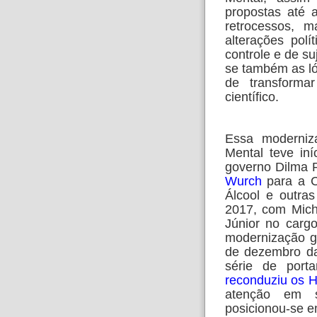
propostas até 
retrocessos, 
alterações pol
controle e de s
se também as ló
de transform
científico.
Essa moderniz
Mental teve in
governo Dilma 
Wurch
para a C
Álcool e outra
2017, com Mich
Júnior no carg
modernização g
de dezembro da
série de port
reconduziu os H
atenção em 
posicionou-se e