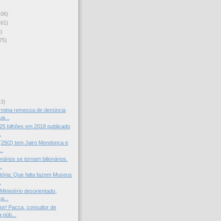
106)
161)
)
75)
)
13)
ermina remessa de denúncia
a...
25 bilhões em 2018 publicado
.
(29/2) tem Jairo Mendonça e
..
nários se tornam bilionários.
.
stória: Que falta fazem Museus
.
Ministério desorientado,
a...
dor! Pacca, consultor de
 púb...