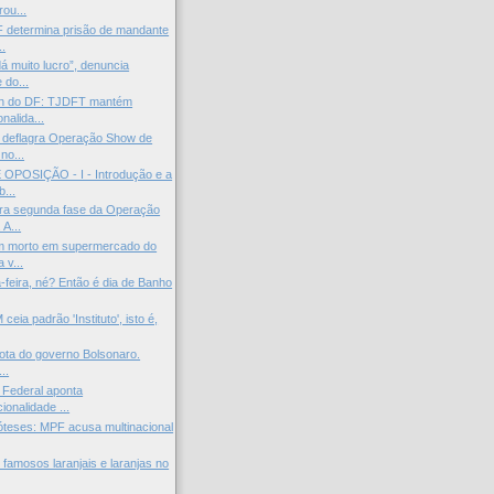
ou...
 determina prisão de mandante
..
á muito lucro”, denuncia
 do...
n do DF: TJDFT mantém
onalida...
 deflagra Operação Show de
no...
OPOSIÇÃO - I - Introdução e a
...
ra segunda fase da Operação
A...
m morto em supermercado do
 v...
-feira, né? Então é dia de Banho
ceia padrão 'Instituto', isto é,
rota do governo Bolsonaro.
..
 Federal aponta
cionalidade ...
óteses: MPF acusa multinacional
famosos laranjais e laranjas no