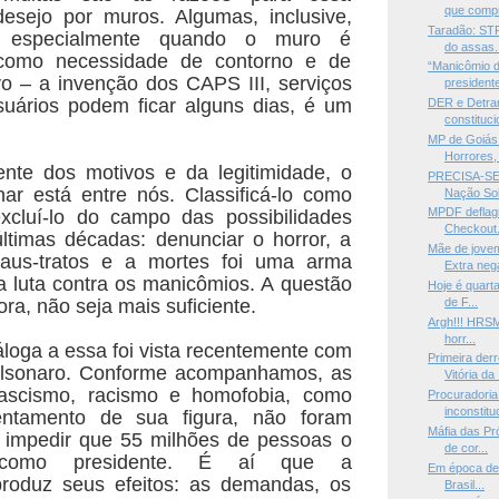
que compr
esejo por muros. Algumas, inclusive,
Taradão: STF
s, especialmente quando o muro é
do assas.
como necessidade de contorno e de
“Manicômio d
vo – a invenção dos CAPS III, serviços
presidente
suários podem ficar alguns dias, é um
DER e Detra
constituci
MP de Goiás
Horrores, 
nte dos motivos e da legitimidade, o
PRECISA-SE 
nar está entre nós. Classificá-lo como
Nação Sob
MPDF deflag
xcluí-lo do campo das possibilidades
Checkout. 
ltimas décadas: denunciar o horror, a
Mãe de jove
maus-tratos e a mortes foi uma arma
Extra nega
a luta contra os manicômios. A questão
Hoje é quarta
ora, não seja mais suficiente.
de F...
Argh!!! HRSM 
horr...
áloga a essa foi vista recentemente com
Primeira der
olsonaro. Conforme acompanhamos, as
Vitória da .
ascismo, racismo e homofobia, como
Procuradoria
inconstitu
entamento de sua figura, não foram
Máfia das Pr
a impedir que 55 milhões de pessoas o
de cor...
 como presidente. É aí que a
Em época de 
roduz seus efeitos: as demandas, os
Brasil...