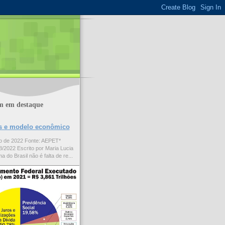
m em destaque
ões e modelo econômico
to de 2022 Fonte: AEPET*
/2022 Escrito por Maria Lucia
a do Brasil não é falta de re...