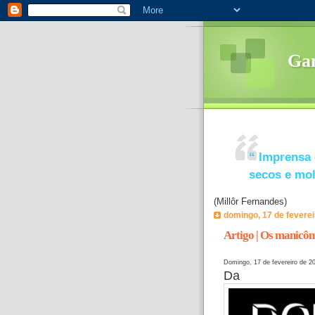
Ga
“
Imprensa 
secos e mo
(Millôr Fernandes)
domingo, 17 de feverei
Artigo | Os manicôm
Domingo, 17 de fevereiro de 2
Da