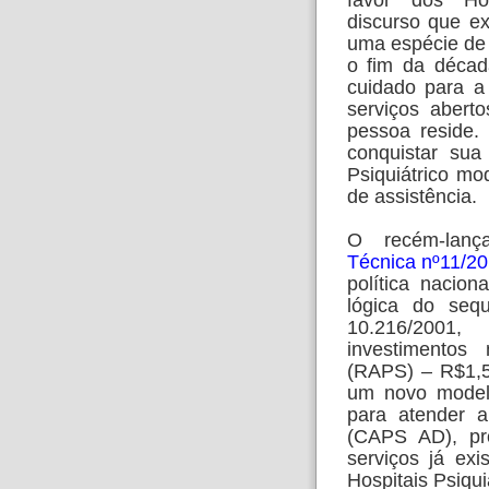
discurso que e
uma espécie de 
o fim da décad
cuidado para a
serviços abert
pessoa reside.
conquistar sua
Psiquiátrico m
de assistência.
O recém-lan
Técnica nº11/2
política nacio
lógica do sequ
10.216/2001
investimentos
(RAPS) – R$1,5 
um novo modelo
para atender a
(CAPS AD), pr
serviços já ex
Hospitais Psiqui