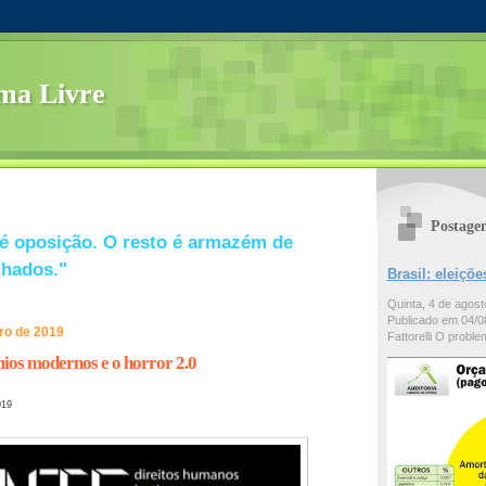
ma Livre
Postage
é oposição. O resto é armazém de
lhados."
Brasil: eleiç
Quinta, 4 de agos
Publicado em 04/08
ro de 2019
Fattorelli O problem
ios modernos e o horror 2.0
019