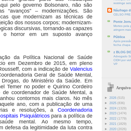
restringe seto
aqui pelo governo Bolsonaro, não são
mas “avanços” – modernizações. São
Náufrago d
CELSO PRE
íticas que modernizam as técnicas de
ujeição dos nossos corpos; modernizam-
Ponte Jorn
Mortes pela 
gicas discursivas, tornando-as capazes
atingem mai
ar o horror em um suposto avanço
Pública
Após pressão
fecha chapa
z BLOG D
ação da Política Nacional de Saúde
Advogado Sir
CIDH por vio
ício em Dezembro de 2015, em pleno
VP
Rousseff, com a indicação de
Valencius
oordenadoria Geral de Saúde Mental,
s Drogas, do Ministério da Saúde. Em
el Temer no poder e Quirino Cordeiro
Arquivo
o de coordenador de Saúde Mental, a
anhou contornos mais claros. No mês
►
2026
(515)
quele ano, com a publicação de uma
►
2025
(836)
►
2024
(1329)
arias e resoluções, a
Coordenadoria
►
2023
(1474)
ospitais Psiquiátricos
para a política de
►
2022
(1779)
saúde mental. Ao mesmo tempo,
►
2021
(1829)
m defesa da legitimidade da luta contra
►
2020
(2026)