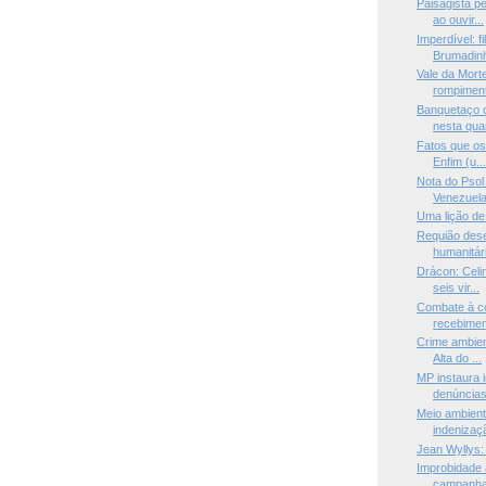
Paisagista p
ao ouvir...
Imperdível: f
Brumadinh
Vale da Mort
rompiment
Banquetaço c
nesta quar
Fatos que os
Enfim (u..
Nota do Psol
Venezuel
Uma lição de
Requião des
humanitári
Drácon: Celi
seis vir...
Combate à c
recebimen
Crime ambien
Alta do ...
MP instaura i
denúncias 
Meio ambient
indenizaçã
Jean Wyllys:
Improbidade 
campanha 