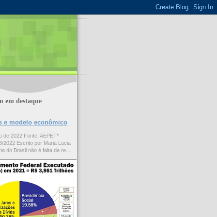
m em destaque
ões e modelo econômico
to de 2022 Fonte: AEPET*
/2022 Escrito por Maria Lucia
a do Brasil não é falta de re...