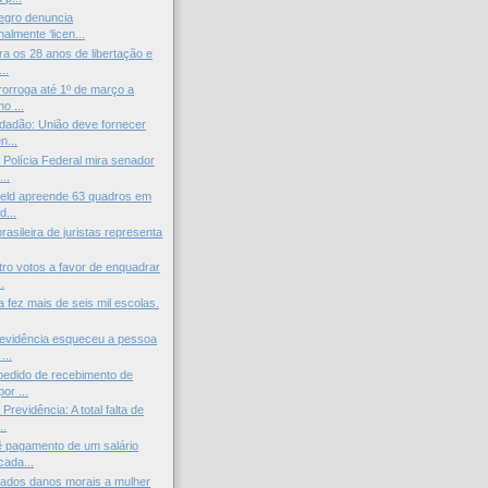
egro denuncia
nalmente ‘licen...
ra os 28 anos de libertação e
..
orroga até 1º de março a
o ...
cidadão: União deve fornecer
...
Polícia Federal mira senador
..
ield apreende 63 quadros em
d...
asileira de juristas representa
ro votos a favor de enquadrar
.
a fez mais de seis mil escolas.
revidência esqueceu a pessoa
...
pedido de recebimento de
or ...
Previdência: A total falta de
..
 pagamento de um salário
cada...
ados danos morais a mulher