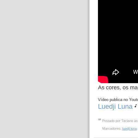
As cores, os ma
Vídeo publica no Yout
Luedji Luna
Postado por
Taciano
à
Marcadores:
luedji luna