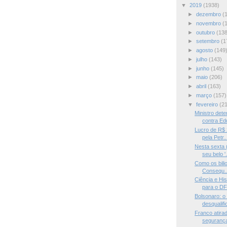
▼
2019
(1938)
►
dezembro
(
►
novembro
(
►
outubro
(138
►
setembro
(1
►
agosto
(149
►
julho
(143)
►
junho
(145)
►
maio
(206)
►
abril
(163)
►
março
(157)
▼
fevereiro
(2
Ministro det
contra Edu
Lucro de R$ 
pela Petr..
Nesta sexta 
seu belo '.
Como os bilio
Consequ..
Ciência e Hi
para o DF
Bolsonaro: o 
desqualific
Franco atira
segurança