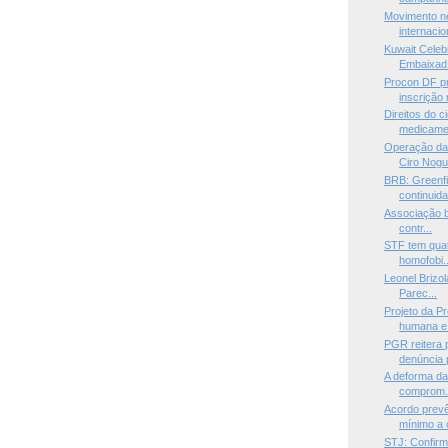
Movimento n
internacio
Kuwait Celeb
Embaixad.
Procon DF pr
inscrição n
Direitos do 
medicamen
Operação da 
Ciro Nogu.
BRB: Greenf
continuida
Associação br
contr...
STF tem quat
homofobi..
Leonel Brizol
Parec...
Projeto da P
humana e 
PGR reitera 
denúncia p
A deforma da 
comprom.
Acordo prevê
mínimo a 
STJ: Confirm