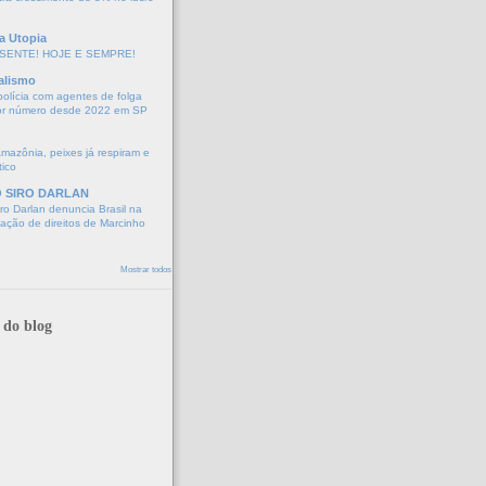
a Utopia
SENTE! HOJE E SEMPRE!
alismo
polícia com agentes de folga
or número desde 2022 em SP
Amazônia, peixes já respiram e
tico
O SIRO DARLAN
o Darlan denuncia Brasil na
lação de direitos de Marcinho
Mostrar todos
 do blog