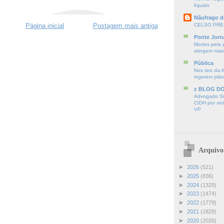
líquido
Náufrago d
CELSO PRE
Página inicial
Postagem mais antiga
Ponte Jorn
Mortes pela 
atingem mai
Pública
Nos rios da 
ingerem plás
z BLOG D
Advogado Sir
CIDH por vio
VP
Arquivo
►
2026
(521)
►
2025
(836)
►
2024
(1329)
►
2023
(1474)
►
2022
(1779)
►
2021
(1829)
►
2020
(2026)