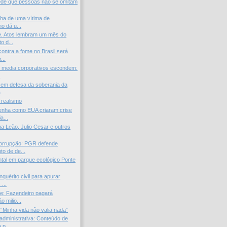
ede que pessoas não se omitam
ilha de uma vítima de
o dá u...
e. Atos lembram um mês do
o d...
ontra a fome no Brasil será
...
 media corporativos escondem:
.
 em defesa da soberania da
a
 realismo
enha como EUA criaram crise
a...
na Leão, Julio Cesar e outros
orrupção: PGR defende
to de de...
tal em parque ecológico Ponte
nquérito civil para apurar
...
e: Fazendeiro pagará
o milio...
 “Minha vida não valia nada”
administrativa: Conteúdo de
p...