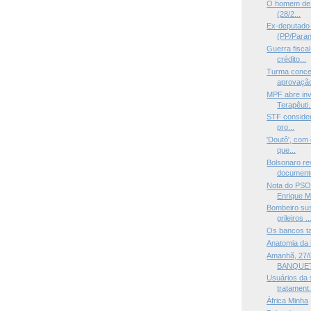
O homem de cu
(28/2...
Ex-deputado 
(PP/Paraná
Guerra fisca
crédito...
Turma conce
aprovaçã
MPF abre in
Terapêuti.
STF considera
pro...
'Doutô', com 
que...
Bolsonaro re
documento
Nota do PSO
Enrique Mo
Bombeiro sus
grileiros ..
Os bancos t
Anatomia da 
Amanhã, 27/0
BANQUET
Usuários da 
tratament.
África Minha