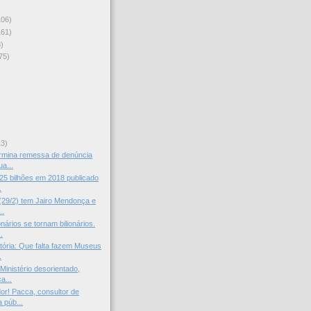
106)
161)
)
75)
)
13)
ermina remessa de denúncia
a...
25 bilhões em 2018 publicado
.
(29/2) tem Jairo Mendonça e
..
nários se tornam bilionários.
.
stória: Que falta fazem Museus
.
Ministério desorientado,
a...
dor! Pacca, consultor de
 púb...