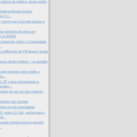
ltura na política; nesta quinta
federal Alfredo Kaefer
) é c...
l: norma que concede anistia a
de remição de pena por
o no ENEM
vestigação sobre a Comunidade
..
 infiltração de PM ilegal e anula
esse tal de instituto —ou apelido
voga decreto sobre sigilo a
s...
L DF sobre homenagem a
rales,...
peito de ser um dos maiores
.
ambém são mortais
intervenção imperialista
2, entre 12-14h, venha para o
A...
saúde mental querem garantir
..