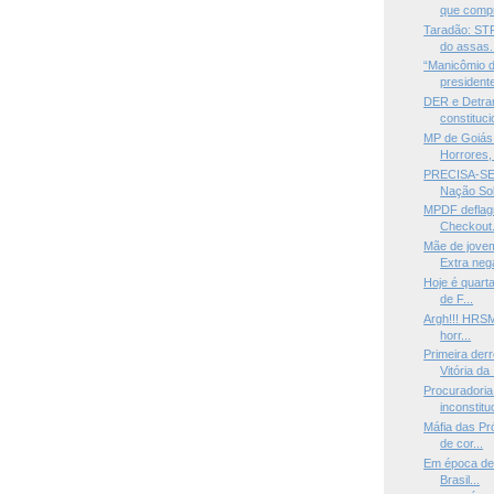
que compr
Taradão: STF
do assas.
“Manicômio d
presidente
DER e Detra
constituci
MP de Goiás
Horrores, 
PRECISA-SE 
Nação Sob
MPDF deflag
Checkout. 
Mãe de jove
Extra nega
Hoje é quarta
de F...
Argh!!! HRSM 
horr...
Primeira der
Vitória da .
Procuradoria
inconstitu
Máfia das Pr
de cor...
Em época de 
Brasil...