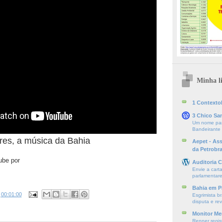
Minha li
1 ContextoE
3 Chico Sa
Um nome par
Bandeirante
res, a música da Bahia
Aepet - As
da Petrobr
ube por
Auditoria C
Envie a cart
parlamentare
Bahia em P
s
00:01:00
Esgrimista br
disputa e re
Monitor Mer
Renner regis