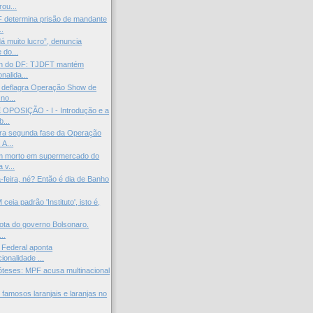
ou...
 determina prisão de mandante
..
á muito lucro”, denuncia
 do...
n do DF: TJDFT mantém
onalida...
 deflagra Operação Show de
no...
OPOSIÇÃO - I - Introdução e a
...
ra segunda fase da Operação
A...
m morto em supermercado do
 v...
-feira, né? Então é dia de Banho
ceia padrão 'Instituto', isto é,
rota do governo Bolsonaro.
..
 Federal aponta
cionalidade ...
óteses: MPF acusa multinacional
famosos laranjais e laranjas no