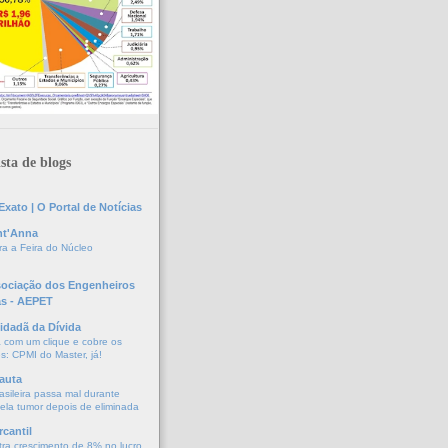
sta de blogs
xato | O Portal de Notícias
nt'Anna
a a Feira do Núcleo
sociação dos Engenheiros
as - AEPET
idadã da Dívida
a com um clique e cobre os
s: CPMI do Master, já!
auta
asileira passa mal durante
vela tumor depois de eliminada
cantil
tra crescimento de 8% no lucro