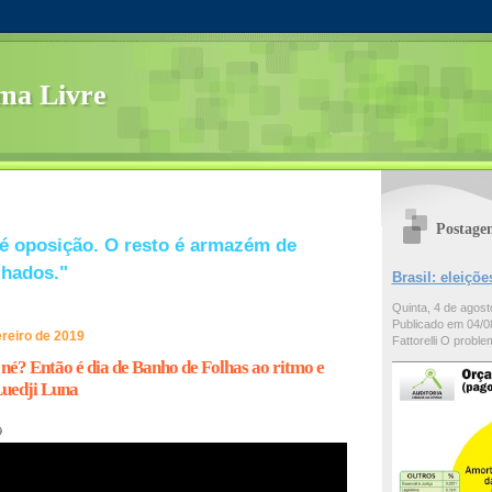
ma Livre
Postage
é oposição. O resto é armazém de
lhados."
Brasil: eleiç
Quinta, 4 de agos
Publicado em 04/08
ereiro de 2019
Fattorelli O problem
 né? Então é dia de Banho de Folhas ao ritmo e
Luedji Luna
9