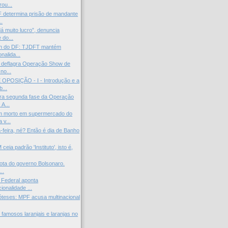
ou...
 determina prisão de mandante
..
á muito lucro”, denuncia
 do...
n do DF: TJDFT mantém
onalida...
 deflagra Operação Show de
no...
OPOSIÇÃO - I - Introdução e a
...
ra segunda fase da Operação
A...
m morto em supermercado do
 v...
-feira, né? Então é dia de Banho
ceia padrão 'Instituto', isto é,
rota do governo Bolsonaro.
..
 Federal aponta
cionalidade ...
óteses: MPF acusa multinacional
famosos laranjais e laranjas no