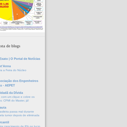
sta de blogs
xato | O Portal de Notícias
nt'Anna
a a Feira do Núcleo
sociação dos Engenheiros
as - AEPET
idadã da Dívida
a com um clique e cobre os
s: CPMI do Master, já!
auta
asileira passa mal durante
vela tumor depois de eliminada
cantil
tra crescimento de 8% no lucro