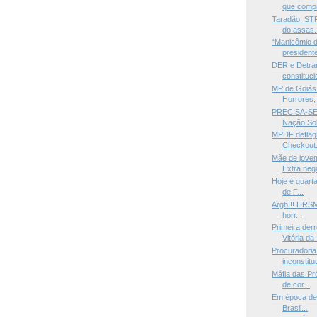
que compr
Taradão: STF
do assas.
“Manicômio d
presidente
DER e Detra
constituci
MP de Goiás
Horrores, 
PRECISA-SE 
Nação Sob
MPDF deflag
Checkout. 
Mãe de jove
Extra nega
Hoje é quarta
de F...
Argh!!! HRSM 
horr...
Primeira der
Vitória da .
Procuradoria
inconstitu
Máfia das Pr
de cor...
Em época de 
Brasil...