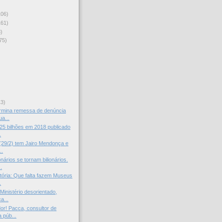
106)
161)
)
75)
)
13)
ermina remessa de denúncia
a...
25 bilhões em 2018 publicado
.
(29/2) tem Jairo Mendonça e
..
nários se tornam bilionários.
.
stória: Que falta fazem Museus
.
Ministério desorientado,
a...
dor! Pacca, consultor de
 púb...