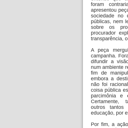
foram contrar
apresentou peç
sociedade no d
públicas, nem 
sobre os pro
procurador exp
transparência, o
A peça mergul
campanha. Fora
difundir a vis
num ambiente re
fim de manipul
embora a desti
não foi raciona
coisa pública e
parcimônia e e
Certamente, t
outros tanto
educação, por 
Por fim, a açã