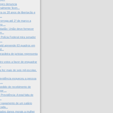
egro denuncia
nalmente ‘licen...
ra os 28 anos de libertação e
..
orroga até 1º de março a
o ...
cidadão: União deve fornecer
...
Polícia Federal mira senador
..
ield apreende 63 quadros em
d...
asileira de juristas representa
ro votos a favor de enquadrar
.
a fez mais de seis mil escolas.
revidência esqueceu a pessoa
...
pedido de recebimento de
or ...
Previdência: A total falta de
..
 pagamento de um salário
cada...
ados danos morais a mulher