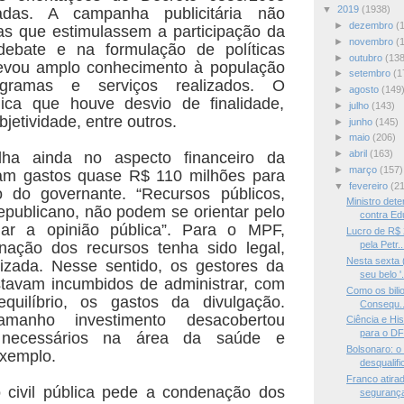
▼
2019
(1938)
iadas. A campanha publicitária não
►
dezembro
(
as que estimulassem a participação da
►
novembro
(
ebate e na formulação de políticas
►
outubro
(138
levou amplo conhecimento à população
►
setembro
(1
gramas e serviços realizados. O
►
agosto
(149
lica que houve desvio de finalidade,
►
julho
(143)
bjetividade, entre outros.
►
junho
(145)
►
maio
(206)
►
abril
(163)
ha ainda no aspecto financeiro da
►
março
(157)
m gastos quase R$ 110 milhões para
▼
fevereiro
(2
ão do governante. “Recursos públicos,
Ministro det
publicano, não podem se orientar pelo
contra Edu
ar a opinião pública”. Para o MPF,
Lucro de R$ 
nação dos recursos tenha sido legal,
pela Petr..
Nesta sexta 
lizada. Nesse sentido, os gestores da
seu belo '.
stavam incumbidos de administrar, com
Como os bilio
quilíbrio, os gastos da divulgação.
Consequ..
amanho investimento desacobertou
Ciência e Hi
para o DF
s necessários na área da saúde e
Bolsonaro: o 
exemplo.
desqualific
Franco atira
o civil pública pede a condenação dos
segurança