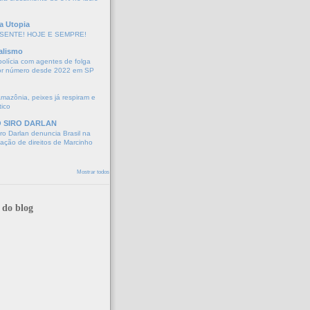
a Utopia
SENTE! HOJE E SEMPRE!
alismo
polícia com agentes de folga
or número desde 2022 em SP
Amazônia, peixes já respiram e
tico
O SIRO DARLAN
o Darlan denuncia Brasil na
lação de direitos de Marcinho
Mostrar todos
 do blog