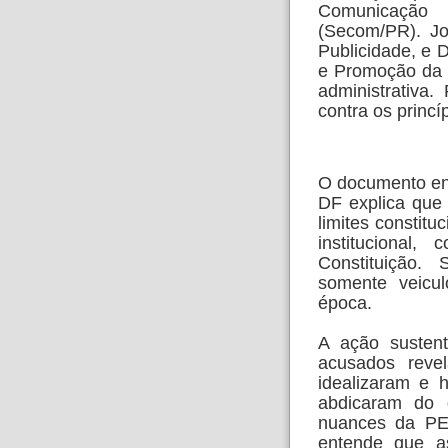
Comunicação
(Secom/PR). Jo
Publicidade, e D
e Promoção da 
administrativa
contra os princí
O documento env
DF explica que 
limites constit
institucional
Constituição
somente veicu
época.
A ação sustent
acusados reve
idealizaram e 
abdicaram do 
nuances da PE
entende que a