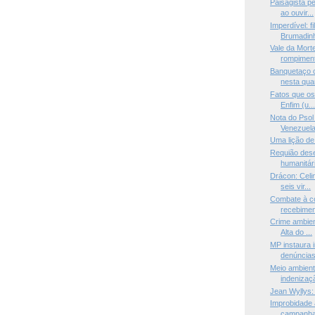
Paisagista p
ao ouvir...
Imperdível: f
Brumadinh
Vale da Mort
rompiment
Banquetaço c
nesta quar
Fatos que os
Enfim (u..
Nota do Psol
Venezuel
Uma lição de
Requião des
humanitári
Drácon: Celi
seis vir...
Combate à c
recebimen
Crime ambien
Alta do ...
MP instaura i
denúncias 
Meio ambient
indenizaçã
Jean Wyllys:
Improbidade 
campanha 