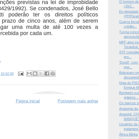
nções previstas na lei de improbidade
O homem de cu
(28/2...
(8429/1992). Se condenados, José Bello
Ex-deputado 
tti poderão ter os direitos políticos
(PP/Paraná
 prazo de cinco anos, além de serem
Guerra fisca
agar uma multa de até 100 vezes a
crédito...
rcebida por cada um.
Turma conce
aprovaçã
MPF abre in
Terapêuti.
STF considera
pro...
o
'Doutô', com 
que...
Bolsonaro re
s
16:42:00
documento
Nota do PSO
Enrique Mo
Bombeiro sus
grileiros ..
Página inicial
Postagem mais antiga
Os bancos t
Anatomia da 
Amanhã, 27/0
BANQUET
Usuários da 
tratament.
África Minha