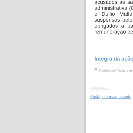
acusados às sa
administrativa 
e Duilio Malfa
suspensos pelo
obrigados a p
remuneração pe
Íntegra da açã
Postado por
Taciano
à
Postagem mais recente