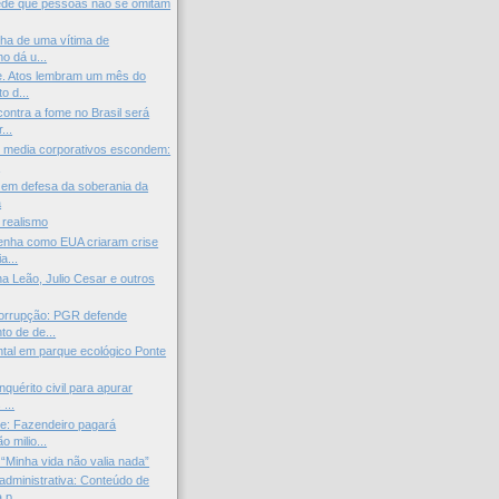
ede que pessoas não se omitam
ilha de uma vítima de
o dá u...
e. Atos lembram um mês do
o d...
ontra a fome no Brasil será
...
 media corporativos escondem:
.
 em defesa da soberania da
a
 realismo
enha como EUA criaram crise
a...
na Leão, Julio Cesar e outros
orrupção: PGR defende
to de de...
tal em parque ecológico Ponte
nquérito civil para apurar
...
e: Fazendeiro pagará
o milio...
 “Minha vida não valia nada”
administrativa: Conteúdo de
p...