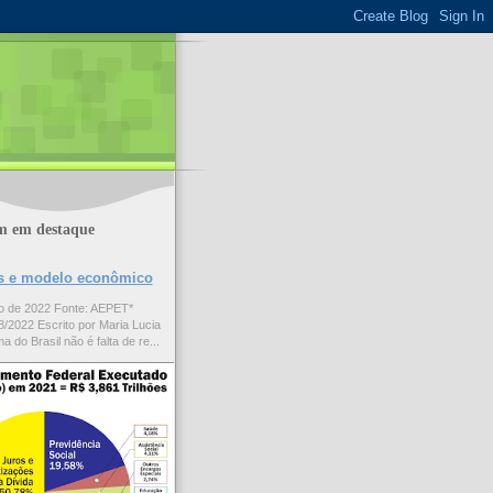
m em destaque
ões e modelo econômico
to de 2022 Fonte: AEPET*
/2022 Escrito por Maria Lucia
a do Brasil não é falta de re...