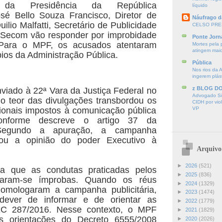
 da Presidência da República
líquido
sé Bello Souza Francisco, Diretor de
Náufrago d
uilio Malfatti, Secretário de Publicidade
CELSO PRE
Secom vão responder por improbidade
Ponte Jorn
. Para o MPF, os acusados atentaram
Mortes pela 
atingem mai
pios da Administração Pública.
Pública
Nos rios da 
ingerem plás
z BLOG D
iado à 22ª Vara da Justiça Federal no
Advogado Sir
o teor das divulgações transbordou os
CIDH por vio
ucionais impostos à comunicação pública
VP
, conforme descreve o artigo 37 da
. Segundo a apuração, a campanha
lou a opinião do poder Executivo à
Arquivo
►
2026
(521)
a que as condutas praticadas pelos
►
2025
(836)
laram-se ímprobas. Quando os réus
►
2024
(1329)
homologaram a campanha publicitária,
►
2023
(1474)
dever de informar e de orientar as
►
2022
(1779)
C 287/2016. Nesse contexto, o MPF
►
2021
(1829)
s orientações do Decreto 6555/2008
►
2020
(2026)