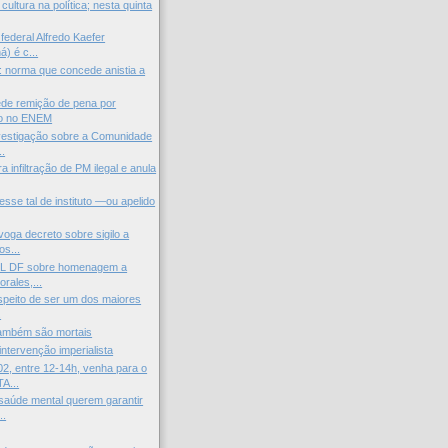
ltura na política; nesta quinta
federal Alfredo Kaefer
) é c...
l: norma que concede anistia a
de remição de pena por
o no ENEM
vestigação sobre a Comunidade
..
 infiltração de PM ilegal e anula
esse tal de instituto —ou apelido
voga decreto sobre sigilo a
s...
L DF sobre homenagem a
rales,...
peito de ser um dos maiores
.
ambém são mortais
intervenção imperialista
2, entre 12-14h, venha para o
A...
saúde mental querem garantir
..