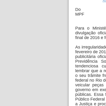
Do
MPF
Para o Ministé
divulgação ofi
final de 2016 e 
As irregularida
fevereiro de 20
publicitária o
Previdência S
tendenciosa c
lembrar que a r
o seu trâmite f
federal no Rio d
veicular peças 
governo em exer
públicas. Essa 
Público Federal
a Justiça e pro