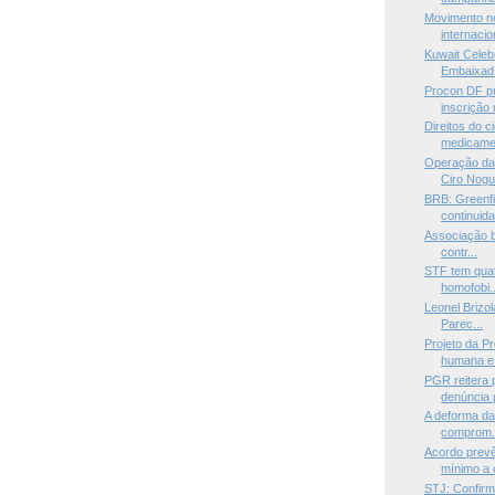
Movimento n
internacio
Kuwait Celeb
Embaixad.
Procon DF pr
inscrição n
Direitos do 
medicamen
Operação da 
Ciro Nogu.
BRB: Greenf
continuida
Associação br
contr...
STF tem quat
homofobi..
Leonel Brizol
Parec...
Projeto da P
humana e 
PGR reitera 
denúncia p
A deforma da 
comprom.
Acordo prevê
mínimo a 
STJ: Confirm