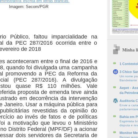
Imagem: Secom/PGR
rio Público, faltou imparcialidade na
cial da PEC 287/2016 ocorrida entre o
fevereiro de 2018
Minha li
des aconteceram entre o final de 2016 e
1 ContextoE
18, quando foi divulgada uma campanha
3 Chico Sa
ficial promovendo a PEC da Reforma da
Um nome par
ocial (PEC 287/2016). A divulgação
Bandeirante
ustou quase R$ 110 milhões. Vale
Aepet - As
eferida proposta de emenda teve ainda
da Petrobr
rustrado em decorrência da intervenção
Auditoria C
e Janeiro.
Usar a máquina pública para
Envie a cart
publicitárias revestidas da opinião do
parlamentare
cício ao invés de fatos e de políticas
Bahia em P
Esgrimista br
foi a motivação que levou o Ministério
disputa e re
 no Distrito Federal (MPF/DF) a acionar
Monitor Mer
cessar dois servidores da Secretaria de
Renner regis