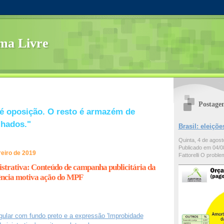
ma Livre
Postage
é oposição. O resto é armazém de
lhados."
Brasil: eleiç
Quinta, 4 de agos
Publicado em 04/08
reiro de 2019
Fattorelli O problem
strativa: Conteúdo de campanha publicitária da
ncia motiva ação do MPF