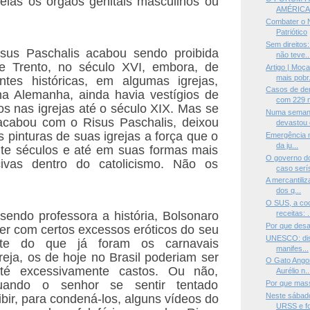
las os órgãos genitais masculinos ou
AMÉRICA
Combater o N
Patriótico
Sem direitos
isus Paschalis acabou sendo proibida
não teve..
de Trento, no século XVI, embora, de
Artigo | Moç
mais pobr.
tes históricas, em algumas igrejas,
Casos de de
na Alemanha, ainda havia vestígios de
com 229 mi
cos nas igrejas até o século XIX. Mas se
Numa semana
l acabou com o Risus Paschalis, deixou
devastou e
s pinturas de suas igrejas a força que o
Emergência m
da ju...
nte séculos e até em suas formas mais
O governo d
civas dentro do catolicismo. Não os
caso serís
A mercantili
dos q...
O SUS, a coc
 sendo professora a história, Bolsonaro
receitas: .
Por que des
rer com certos excessos eróticos do seu
UNESCO: disc
nte do que já foram os carnavais
manifes...
reja, os de hoje no Brasil poderiam ser
O Gato Angor
até excessivamente castos. Ou não,
Aurélio n..
uando o senhor se sentir tentado
Por que mas
Neste sábado
bir, para condená-los, alguns vídeos do
URSS e for