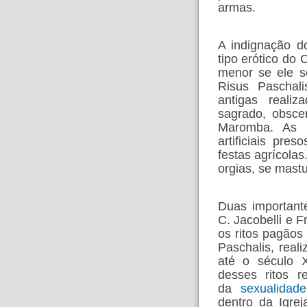
armas.
A indignação d
tipo erótico do 
menor se ele s
Risus Pascha
antigas reali
sagrado, obsc
Maromba. As 
artificiais pre
festas agrícola
orgias, se mastu
Duas importante
C. Jacobelli e 
os ritos pagãos
Paschalis, reali
até o século X
desses ritos r
da
sexualidade
dentro da Igre