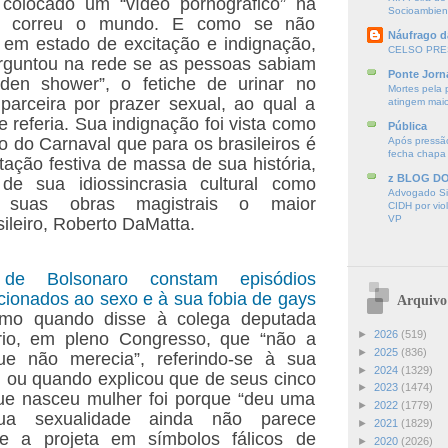
 colocado um “vídeo pornográfico” na
Socioambien
ia correu o mundo. E como se não
Náufrago d
 em estado de excitação e indignação,
CELSO PRE
erguntou na rede se as pessoas sabiam
Ponte Jorn
den shower”, o fetiche de urinar no
Mortes pela 
parceira por prazer sexual, ao qual a
atingem mai
 referia. Sua indignação foi vista como
Pública
do Carnaval que para os brasileiros é
Após pressão
fecha chapa
tação festiva de massa de sua história,
z BLOG D
e sua idiossincrasia cultural como
Advogado Sir
 suas obras magistrais o maior
CIDH por vio
VP
ileiro, Roberto DaMatta.
 de Bolsonaro constam episódios
cionados ao sexo e à sua fobia de gays
Arquivo
omo quando disse à colega deputada
►
2026
(519)
io, em pleno Congresso, que “não a
►
2025
(836)
ue não merecia”, referindo-se à sua
►
2024
(1329)
a, ou quando explicou que de seus cinco
►
2023
(1474)
que nasceu mulher foi porque “deu uma
►
2022
(1779)
Sua sexualidade ainda não parece
►
2021
(1829)
le a projeta em símbolos fálicos de
►
2020
(2026)