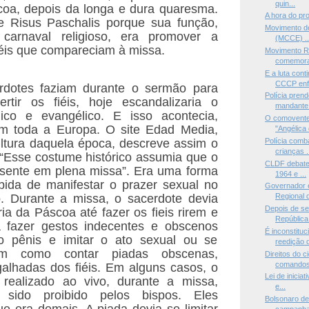
quin...
coa, depois da longa e dura quaresma.
A hora do p
 Risus Paschalis porque sua função,
Movimento de
rnaval religioso, era promover a
(MCCE) ..
fiéis que compareciam à missa.
Movimento R
comemora
E a luta con
CCCP enf.
dotes faziam durante o sermão para
Polícia prend
ertir os fiéis, hoje escandalizaria o
mandante.
lico e evangélico. E isso acontecia,
O comovente t
em toda a Europa. O site Edad Media,
"Angélica 
ltura daquela época, descreve assim o
Polícia comb
crianças .
: “Esse costume histórico assumia que o
CLDF debate 
esente em plena missa”. Era uma forma
1964 e ...
ibida de manifestar o prazer sexual no
Governador e
. Durante a missa, o sacerdote devia
Regional d
Depois de ser
ia da Páscoa até fazer os fieis rirem e
República.
a fazer gestos indecentes e obscenos
É inconstitu
 pênis e imitar o ato sexual ou se
reedição d
em como contar piadas obscenas,
Direitos do 
comandos m
alhadas dos fiéis. Em alguns casos, o
Lei de iniciat
 realizado ao vivo, durante a missa,
e...
sido proibido pelos bispos. Eles
Bolsonaro d
e era demais. A piada devia se limitar