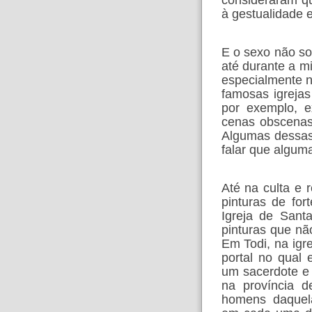
à gestualidade
E o sexo não so
até durante a mi
especialmente 
famosas igreja
por exemplo, e
cenas obscenas
Algumas dessas
falar que algum
Até na culta e r
pinturas de for
Igreja de Sant
pinturas que n
Em Todi, na igr
portal no qual 
um sacerdote e 
na província d
homens daquel