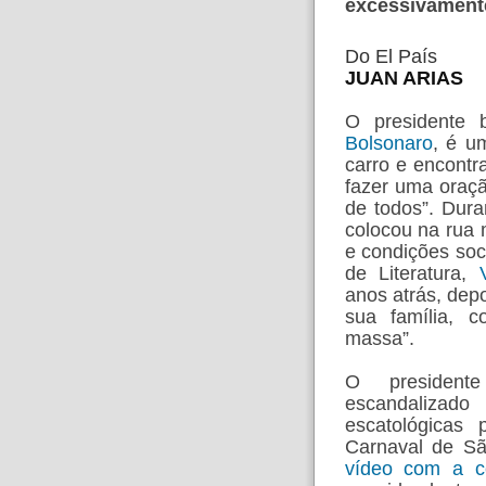
excessivament
Do El País
JUAN ARIAS
O presidente b
Bolsonaro
, é u
carro e encontr
fazer uma oraç
de todos”. Dur
colocou na rua 
e condições soc
de Literatura,
anos atrás, depo
sua família, 
massa”.
O president
escandaliza
escatológicas
Carnaval de S
vídeo com a c