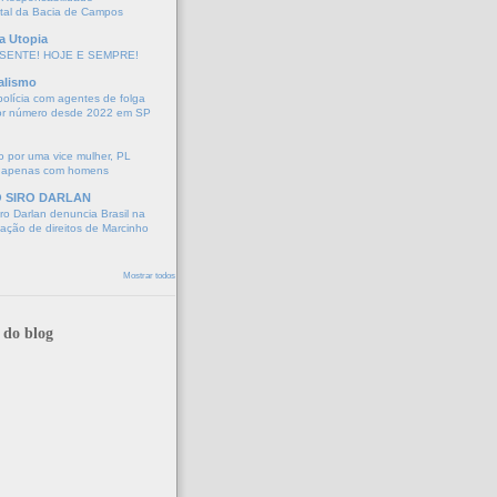
tal da Bacia de Campos
a Utopia
SENTE! HOJE E SEMPRE!
alismo
polícia com agentes de folga
or número desde 2022 em SP
 por uma vice mulher, PL
 apenas com homens
O SIRO DARLAN
o Darlan denuncia Brasil na
lação de direitos de Marcinho
Mostrar todos
 do blog