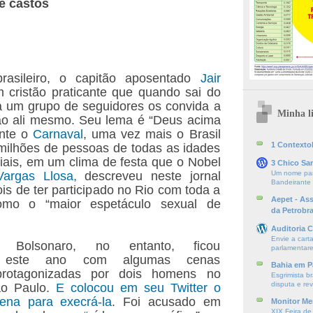
e castos
rasileiro, o capitão aposentado
Jair
m cristão praticante que quando sai do
a um grupo de seguidores os convida a
Minha li
ão ali mesmo. Seu lema é “Deus acima
ante o
Carnaval
, uma vez mais o Brasil
1 ContextoE
milhões de pessoas de todas as idades
iais, em um clima de festa que o Nobel
3 Chico Sa
Vargas Llosa,
descreveu neste jornal
Um nome par
Bandeirante
is de ter participado no Rio com toda a
Aepet - As
como o “maior espetáculo sexual de
da Petrobr
Auditoria C
Envie a cart
e Bolsonaro, no entanto, ficou
parlamentare
do este ano com algumas cenas
Bahia em P
 protagonizadas por dois homens no
Esgrimista br
disputa e re
ão Paulo.
E colocou em seu Twitter o
ena para execrá-la
. Foi acusado em
Monitor Mer
XIX Feira de