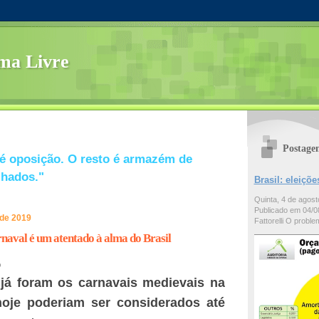
ma Livre
Postage
é oposição. O resto é armazém de
lhados."
Brasil: eleiç
Quinta, 4 de agos
Publicado em 04/08
de 2019
Fattorelli O problem
aval é um atentado à alma do Brasil
9
já foram os carnavais medievais na
hoje poderiam ser considerados até