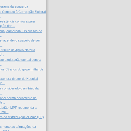
rograma da esquerda
 Combate à Corrupção Eleitoral
.
esistência convoca para
ção dos...
tinua, camarada! Os russos do
..
e fazendeiro suspeito de ser
..
ributo de Apollo Natali à
d...
ate exploração sexual contra
..
os 55 anos do golpe militar de
xonera diretor do Hospital
e...
 considerado o anfitrião da
..
cional norma decorrente de
e...
cidadão: MPF recomenda a
ili...
iva do distrital Agaciel Maia (PR)
esmente as afirmações da