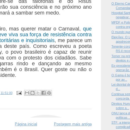
bre-se das falofórias e do Risus
O Eterno Ca
iarão sua consciência e no próximo ano
Comandan
imará a sambar sem medo.
Hospital San
negativar i
MPDF e Políc
contra org
iro, mas querer matar o Carnaval,
que
O mundo que 
ve viva sua força de resistência contra
Eleições: O 
ritárias e inquisitoriais
, me parece um
apodrece
a deste país. Como escreveu a poeta
Tenente-cor
, o povo brasileiro é capaz de reunir
RS é reco
Temer na pri
iva com o protesto dos cidadãos. Sabe
direitos e 
garras rindo e dançando ao mesmo
Ex-president
mbém é o Brasil. Quer goste ou não o
operação 
idente.
O Gama é bon
por av...
Lei distrital 
d...
s
11:51:00
Continua sem
concorda 
Direitos Hum
sobre a...
ONU lança di
políticas..
STF: a inter
Página inicial
Postagem mais antiga
complicad