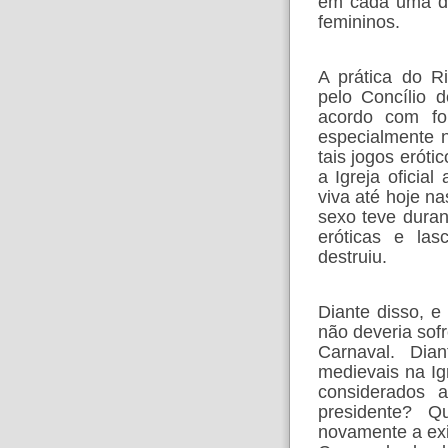
em cada uma de
femininos.
A prática do R
pelo Concílio 
acordo com fon
especialmente 
tais jogos eróti
a Igreja oficia
viva até hoje na
sexo teve dura
eróticas e las
destruiu.
Diante disso, e
não deveria sof
Carnaval. Dia
medievais na Ig
considerados 
presidente? Q
novamente a exi