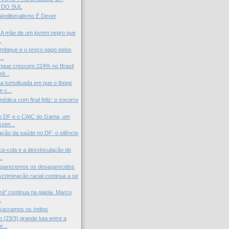
 DO SUL
eoliberalismo É Dever
: A mãe de um jovem negro que
.
ambique e o preço pago pelos
..
ngue crescem 224% no Brasil
l...
 tumultuada em que o Ibope
 c...
édica com final feliz: o socorro
o DF e o CAIC do Gama, um
sim...
zação da saúde no DF: o silêncio
a-cola e a desvinculação de
..
aparecemos os desaparecidos
riminação racial continua a se
á* continua na gaiola. Marco
.
sacramos os índios
 (23/3) grande luta entre a
...