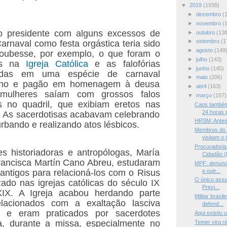
▼
2019
(1938)
►
dezembro
(
►
novembro
(
o presidente com alguns excessos de
►
outubro
(138
►
setembro
(1
Carnaval como festa orgástica teria sido
►
agosto
(149
oubesse, por exemplo, o que foram o
►
julho
(143)
lis na
Igreja Católica
e as falofórias
►
junho
(145)
zadas em uma espécie de carnaval
►
maio
(206)
eno e pagão em homenagem à deusa
►
abril
(163)
mulheres saíam com grossos falos
▼
março
(157)
sos no quadril, que exibiam eretos nas
Caos também
24 horas p
s. As sacerdotisas acabavam celebrando
HRSM: Antes 
rbando e realizando atos lésbicos.
Membros do M
visitam o 
Procuradoria
s historiadoras e antropólogas, María
Cidadão (
Francisca Martín Cano Abreu, estudaram
MPF: denunci
e outr...
 antigos para relacioná-los com o Risus
O único assu
zado nas igrejas católicas do século IX
Previ...
IX. A Igreja acabou herdando parte
Militar brasi
elacionados com a exaltação lasciva
defend...
e eram praticados por sacerdotes
Aqui existiu 
ja, durante a missa, especialmente no
Temer vira ré