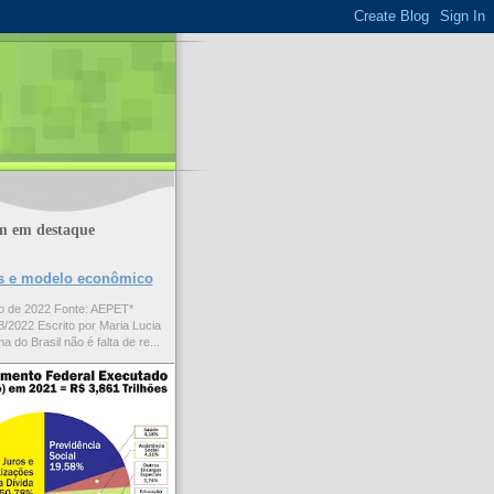
m em destaque
ões e modelo econômico
to de 2022 Fonte: AEPET*
/2022 Escrito por Maria Lucia
a do Brasil não é falta de re...