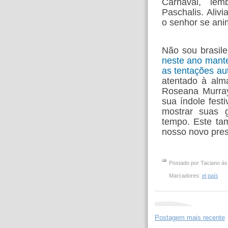
Carnaval, lem
Paschalis. Aliv
o senhor se an
Não sou brasile
neste ano mante
as tentações auto
atentado à alm
Roseana Murray
sua índole fest
mostrar suas 
tempo. Este ta
nosso novo pres
Postado por
Taciano
à
Marcadores:
el país
Postagem mais recente