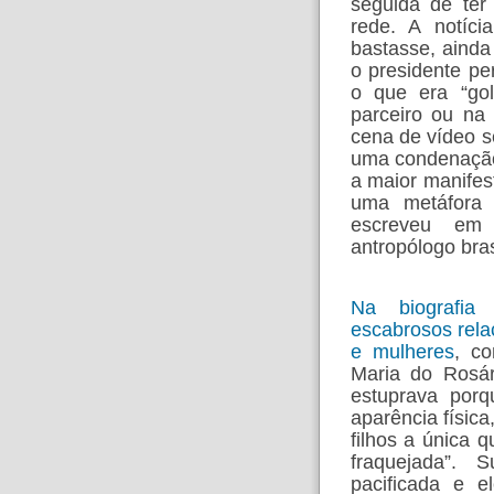
seguida de ter
rede. A notíc
bastasse, ainda
o presidente p
o que era “gol
parceiro ou na 
cena de vídeo se
uma condenação 
a maior manifes
uma metáfora d
escreveu em
antropólogo bras
Na biografia
escabrosos rela
e mulheres
, c
Maria do Rosár
estuprava porq
aparência físic
filhos a única 
fraquejada”. 
pacificada e e