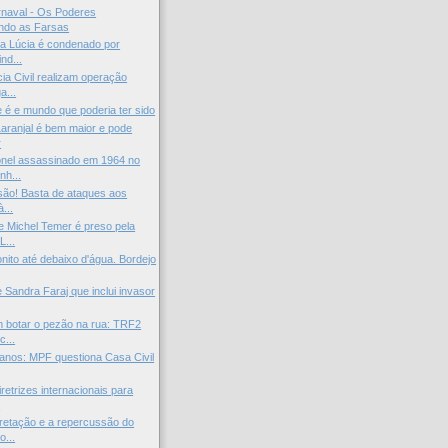
rnaval - Os Poderes
do as Farsas
ta Lúcia é condenado por
nd...
ia Civil realizam operação
a...
é e mundo que poderia ter sido
Laranjal é bem maior e pode
r
onel assassinado em 1964 no
nh...
são! Basta de ataques aos
à...
e Michel Temer é preso pela
L...
ito até debaixo d'água. Bordejo
de Sandra Faraj que inclui invasor
 botar o pezão na rua: TRF2
c...
anos: MPF questiona Casa Civil
retrizes internacionais para
.
pretação e a repercussão do
o...