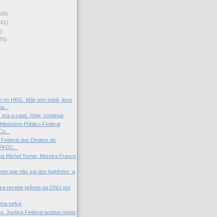
106)
161)
)
75)
)
 no HRG. Mãe tem bebê, leva
a...
era o caos. Hoje, continua
inistério Público Federal
Co...
 Federal dos Direitos do
PFDC...
a Michel Temer, Moreira Franco
nto que não sai dos holofotes: a
leira recebe prêmio da ONU por
uma selva
u. Justiça Federal aceitou nesta