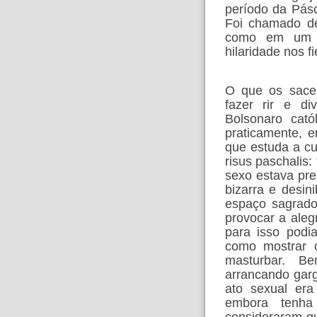
período da Pás
Foi chamado de
como em um ca
hilaridade nos 
O que os sacer
fazer rir e div
Bolsonaro cató
praticamente, 
que estuda a cu
risus paschalis
sexo estava pr
bizarra e desin
espaço sagrado
provocar a alegr
para isso podi
como mostrar o
masturbar. B
arrancando garg
ato sexual era
embora tenha 
consideraram qu