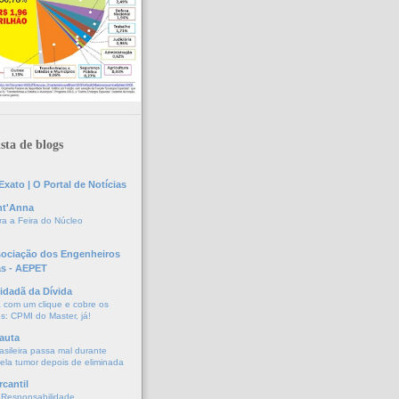
sta de blogs
xato | O Portal de Notícias
nt'Anna
a a Feira do Núcleo
sociação dos Engenheiros
as - AEPET
idadã da Dívida
a com um clique e cobre os
s: CPMI do Master, já!
auta
asileira passa mal durante
vela tumor depois de eliminada
cantil
 Responsabilidade