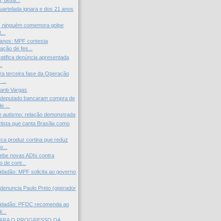
 desa...
uartelada ignara e dos 21 anos
a, ninguém comemora golpe
...
manos: MPF contesta
ção de fes...
atifica denúncia apresentada
..
a terceira fase da Operação
...
 anti-Vargas
deputado bancaram compra de
e ...
e autismo: relação demonstrada
tista que canta Brasília como
a produz cortina que reduz
o...
ebe novas ADIs contra
 de cont...
Cidadão: MPF solicita ao governo
 denuncia Paulo Preto (operador
 Cidadão: PFDC recomenda ao
...
ARA O PROGRESSO DA