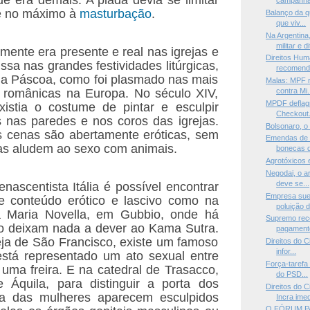
campanha,
 e no máximo à
masturbação
.
Balanço da q
que viv...
Na Argentin
militar e dit
mente era presente e real nas igrejas e
Direitos Hu
ssa nas grandes festividades litúrgicas,
recomenda
na Páscoa, como foi plasmado nas mais
Malas: MPF r
s românicas na Europa. No século XIV,
contra Mi.
MPDF deflagr
xistia o costume de pintar e esculpir
Checkout. 
 nas paredes e nos coros das igrejas.
Bolsonaro, o
 cenas são abertamente eróticas, sem
Emendas de 
as aludem ao sexo com animais.
bonecas d
Agrotóxicos 
Negodai, o ar
deve se...
enascentista Itália é possível encontrar
Empresa suec
te conteúdo erótico e lascivo como na
poluição d
a Maria Novella, em Gubbio, onde há
Supremo rec
ão deixam nada a dever ao Kama Sutra.
pagamento
eja de São Francisco, existe um famoso
Direitos do 
infor...
está representado um ato sexual entre
Força-tarefa
uma freira. E na catedral de Trasacco,
do PSD...
e Áquila, para distinguir a porta dos
Direitos do
a das mulheres aparecem esculpidos
Incra imedi
O FÓRUM P