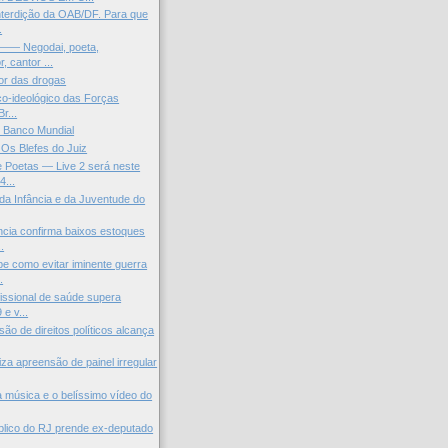
nterdição da OAB/DF. Para que
.
 —— Negodai, poeta,
, cantor ...
or das drogas
tico-ideológico das Forças
r...
 Banco Mundial
Os Blefes do Juiz
 Poetas — Live 2 será neste
4...
 da Infância e da Juventude do
cia confirma baixos estoques
.
 como evitar iminente guerra
.
fissional de saúde supera
e v...
ão de direitos políticos alcança
iza apreensão de painel irregular
inda música e o belíssimo vídeo do
úblico do RJ prende ex-deputado