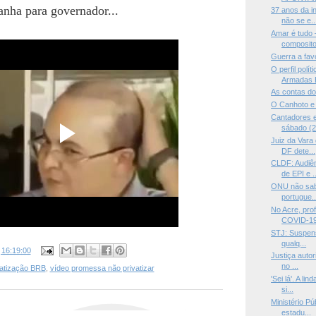
nha para governador...
37 anos da i
não se e..
Amar é tudo
compositor
Guerra a fav
O perfil polí
Armadas B
As contas do
O Canhoto e 
Cantadores e
sábado (2
Juiz da Vara
DF dete...
CLDF: Audiên
de EPI e ..
ONU não sabe
portugue..
No Acre, pro
COVID-19 
STJ: Suspens
qualq...
s
16:19:00
Justiça autor
no ...
vatização BRB
,
vídeo promessa não privatizar
'Sei lá'. A l
si...
Ministério P
estadu...