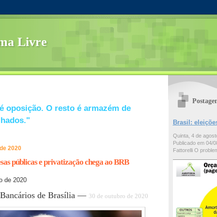
ma Livre
Postage
é oposição. O resto é armazém de
lhados."
Brasil: eleiç
Quinta, 4 de agos
Publicado em 04/08
 de 2020
Fattorelli O problem
sas públicas e privatização chega ao BRB
o de 2020
 Bancários de Brasília —
30 de outubro de 2020