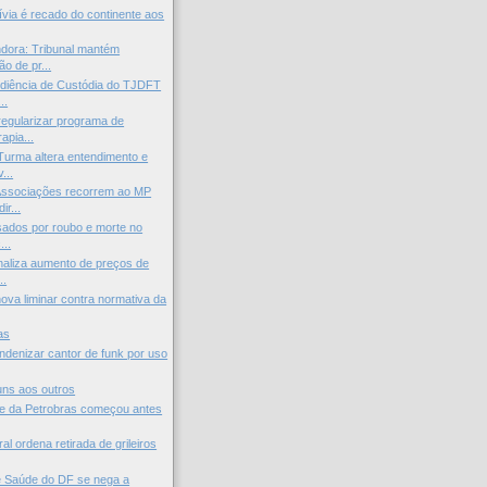
lívia é recado do continente aos
dora: Tribunal mantém
o de pr...
diência de Custódia do TJDFT
..
regularizar programa de
apia...
Turma altera entendimento e
...
Associações recorrem ao MP
ir...
usados por roubo e morte no
...
inaliza aumento de preços de
..
va liminar contra normativa da
as
indenizar cantor de funk por uso
uns aos outros
 da Petrobras começou antes
al ordena retirada de grileiros
e Saúde do DF se nega a