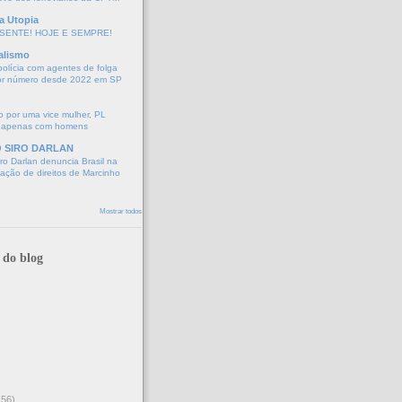
a Utopia
SENTE! HOJE E SEMPRE!
alismo
polícia com agentes de folga
or número desde 2022 em SP
 por uma vice mulher, PL
 apenas com homens
O SIRO DARLAN
o Darlan denuncia Brasil na
lação de direitos de Marcinho
Mostrar todos
 do blog
156)