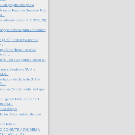
: um projeto lesa-pátria
rea do Posto de Saúde nº 8 do
...
rma administrativa (PEC 32/2020)
agogia colonial para verdadeira
 (31/10) tem briga entre a
rç...
go Sul e Norte: um novo
nto ...
política de transporte coletivo no
ária à Saúde e o SUS, a
da p...
ortadora do Sudeste (NTS):
ão...
je a Lei Complementar 974 que
 aí, gente! MPF, PF e CGU
manda...
a as drogas
Linha Direta: entrevista com
.
arcy Ribeiro
O COMBATE À PANDEMIA
 DESVIOS EM C...