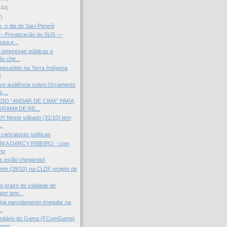
144)
)
, o dia do Saci Pererê
 — Privatização do SUS —
usa e...
a empresas públicas e
ão che...
 pesadelo na Terra Indígena
i
e audiência sobre Orçamento
,...
DO “ANDAR DE CIMA” PARA
RAMA DE RE...
!! Neste sábado (31/10) tem
..
caricaturas políticas
 A DARCY RIBEIRO - com
ho
s estão chegando!
em (28/10) na CLDF projeto de
 prazo de validade de
por tem...
ga parcelamento irregular na
..
nitário do Gama (FComGama)
sem...