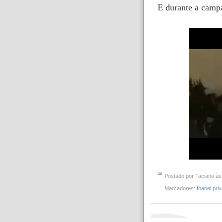
E durante a campa
Postado por
Taciano
à
Marcadores:
Ibanei pri