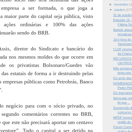
►
novembro
(
a empresa a ser formada, o que joga a
▼
outubro
(177
31 de outubro
a maior parte do capital seja pública, visto
Episódio 18
 ações ordinárias e 100% das ações
Fátima So
Ibaneis atac
tinuarão sendo do BRB.
privatizaç
Já é hora do
Yanomam
ssis, diretor do Sindicato e bancário do
CLDF promov
da Criança
ada nos mesmos moldes do que ocorre em
RECURSOS 
UM PROG
nde os privatistas Bolsonaro/Guedes vão
Não esqueça!
 das estatais de forma a ir destruindo pelas
briga entr.
Os avós das 
as empresas públicas como Petrobrás, Banco
HOMENAGEM
Pedro Pin
”.
Os marciano
Aprovado ont
lei que ...
do negócio para com o sócio privado, no
Suspensão do
concurso 
segundo comentários correntes no BRB,
MPDF investi
 que este não precisará aportar um centavo
região do.
Fórum Comu
 venture”. Todo o capital a ser detido na
realiza As