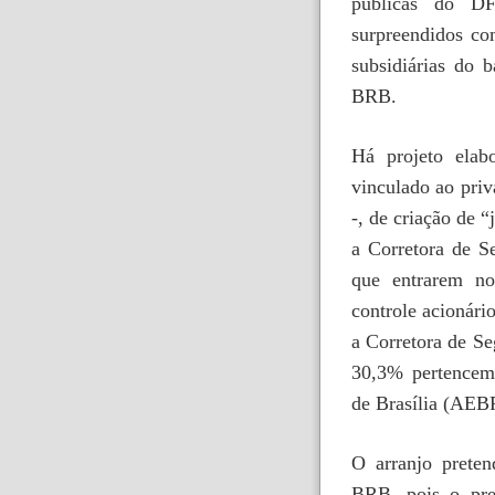
públicas do D
surpreendidos co
subsidiárias do
BRB.
Há projeto ela
vinculado ao pri
-, de criação de
a Corretora de S
que entrarem no
controle acionár
a Corretora de S
30,3% pertencem
de Brasília (AEB
O arranjo preten
BRB, pois o pre