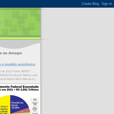
m em destaque
ões e modelo econômico
to de 2022 Fonte: AEPET*
/2022 Escrito por Maria Lucia
a do Brasil não é falta de re...