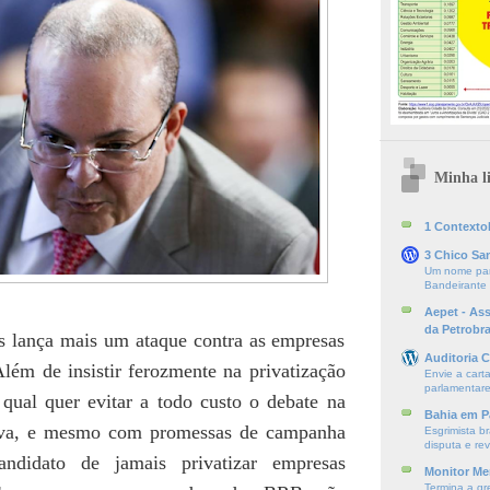
Minha li
1 ContextoE
3 Chico Sa
Um nome par
Bandeirante
Aepet - As
da Petrobr
s lança mais um ataque contra as empresas
Auditoria C
lém de insistir ferozmente na privatização
Envie a cart
parlamentare
qual quer evitar a todo custo o debate na
Bahia em P
iva, e mesmo com promessas de campanha
Esgrimista br
disputa e re
andidato de jamais privatizar empresas
Monitor Mer
Termina a gr