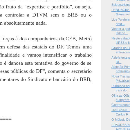
Bolsonarismo
o fruto da “expertise e portfólio”, ou seja,
DENÚNCIA: Á
á a controlar a DTVM sem o BRB ou o
Gama será
Live 'A refo
m absolutamente nada.
dest...
Vencer a ped
indepe...
 forças à dos companheiros da CEB, Metrô
Neste sábado
URSS e fo
em defesa das estatais do DF. Temos uma
Grades do La
enfrentame
finalidade e vamos intensificar o trabalho
A deficiente 
Di...
o é danosa esta tentativa do governo de se
Atenção Prim
esas públicas do DF”, comenta o secretário
cavalaria 
Nova Transp
amentares do Sindicato e bancário do BRB,
Privatizaç
Publicada ho
trata do...
Olha as OSs
cumprem 
Guerra contr
26/10/2020 - 
Carlos F..
====
O Múltiplo D
FRAUDES N
APONTAM