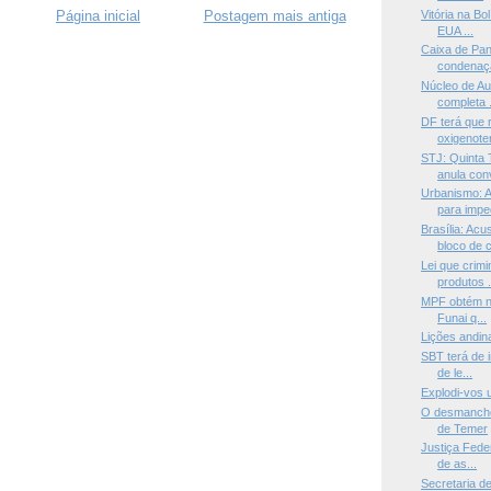
Vitória na Bo
Página inicial
Postagem mais antiga
EUA ...
Caixa de Pan
condenaçã
Núcleo de Au
completa .
DF terá que 
oxigenoter
STJ: Quinta 
anula conv
Urbanismo: 
para imped
Brasília: Ac
bloco de c
Lei que crim
produtos .
MPF obtém no
Funai q...
Lições andin
SBT terá de 
de le...
Explodi-vos 
O desmanche
de Temer
Justiça Feder
de as...
Secretaria d