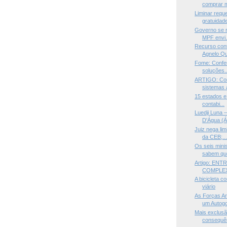
comprar m
Liminar requ
gratuidade
Governo se r
MPF envi.
Recurso cont
Agnelo Qu
Fome: Confe
soluções..
ARTIGO: Com
sistemas a
15 estados e
contabi...
Luedji Luna
D'Água (Ál
Juiz nega li
da CEB;..
Os seis mini
sabem que
Artigo: ENT
COMPLE
A bicicleta c
viário
As Forças Ar
um Autogo
Mais exclusã
consequên