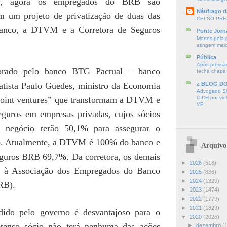
F, agora os empregados do BRB são
Náufrago d
m um projeto de privatização de duas das
CELSO PRE
 banco, a DTVM e a Corretora de Seguros
Ponte Jorn
Mortes pela 
atingem mai
Pública
Após pressão
borado pelo banco BTG Pactual – banco
fecha chapa
vatista Paulo Guedes, ministro da Economia
z BLOG D
Advogado Sir
 “joint ventures” que transformam a DTVM e
CIDH por vio
VP
eguros em empresas privadas, cujos sócios
 negócio terão 50,1% para assegurar o
io. Atualmente, a DTVM é 100% do banco e
Arquivo
eguros BRB 69,7%. Da corretora, os demais
►
2026
(518)
 à Associação dos Empregados do Banco
►
2025
(836)
►
2024
(1329)
RB).
►
2023
(1474)
►
2022
(1779)
►
2021
(1829)
dido pelo governo é desvantajoso para o
▼
2020
(2026)
tenso sócio não terá nenhuma das ações
►
dezembro
(