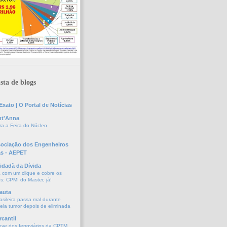
sta de blogs
xato | O Portal de Notícias
nt'Anna
a a Feira do Núcleo
sociação dos Engenheiros
as - AEPET
idadã da Dívida
a com um clique e cobre os
s: CPMI do Master, já!
auta
asileira passa mal durante
vela tumor depois de eliminada
cantil
eve dos ferroviários da CPTM