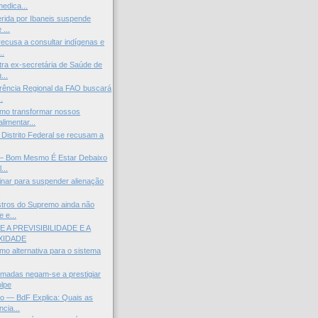
edica...
erida por Ibaneis suspende
 ...
ecusa a consultar indígenas e
..
ra ex-secretária de Saúde de
...
rência Regional da FAO buscará
.
o transformar nossos
limentar...
 Distrito Federal se recusam a
 — Bom Mesmo É Estar Debaixo
...
minar para suspender alienação
.
stros do Supremo ainda não
 e...
RE A PREVISIBILIDADE E A
XIDADE
omo alternativa para o sistema
madas negam-se a prestigiar
lpe
o — BdF Explica: Quais as
cia...