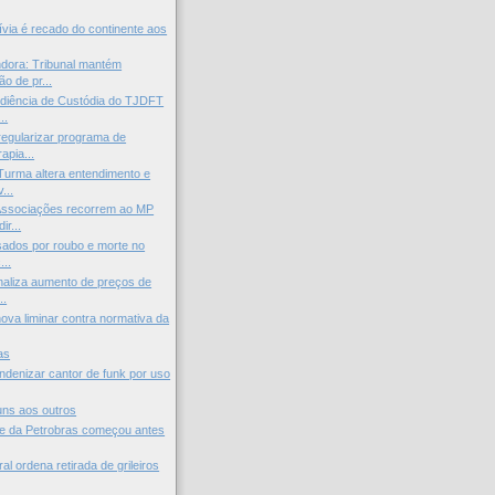
lívia é recado do continente aos
dora: Tribunal mantém
o de pr...
diência de Custódia do TJDFT
..
regularizar programa de
apia...
Turma altera entendimento e
...
Associações recorrem ao MP
ir...
usados por roubo e morte no
...
inaliza aumento de preços de
..
va liminar contra normativa da
as
indenizar cantor de funk por uso
uns aos outros
 da Petrobras começou antes
al ordena retirada de grileiros