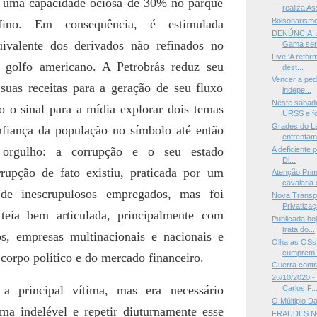
 uma capacidade ociosa de 30% no parque
realiza As
Bolsonarismo
fino. Em consequência, é estimulada
DENÚNCIA: Á
ivalente dos derivados não refinados no
Gama será
Live 'A refo
 golfo americano. A Petrobrás reduz seu
dest...
Vencer a ped
uas receitas para a geração de seu fluxo
indepe...
Neste sábado
o o sinal para a mídia explorar dois temas
URSS e fo
Grades do La
fiança da população no símbolo até então
enfrentame
orgulho: a corrupção e o seu estado
A deficiente 
Di...
rrupção de fato existiu, praticada por um
Atenção Prim
cavalaria 
 de inescrupulosos empregados, mas foi
Nova Transp
Privatizaç
teia bem articulada, principalmente com
Publicada ho
trata do...
ros, empresas multinacionais e nacionais e
Olha as OSs
cumprem 
 corpo político e do mercado financeiro.
Guerra contr
26/10/2020 - 
 a principal vítima, mas era necessário
Carlos F..
O Múltiplo D
ma indelével e repetir diuturnamente esse
FRAUDES N