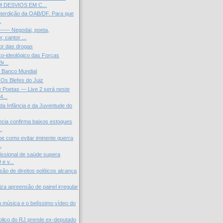
 DESVIOS EM C...
nterdição da OAB/DF. Para que
.
 —— Negodai, poeta,
, cantor ...
or das drogas
tico-ideológico das Forças
r...
 Banco Mundial
Os Blefes do Juiz
 Poetas — Live 2 será neste
4...
 da Infância e da Juventude do
cia confirma baixos estoques
.
 como evitar iminente guerra
.
fissional de saúde supera
e v...
ão de direitos políticos alcança
iza apreensão de painel irregular
inda música e o belíssimo vídeo do
úblico do RJ prende ex-deputado