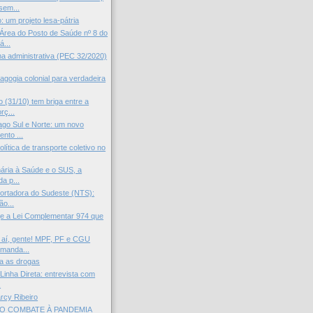
sem...
: um projeto lesa-pátria
rea do Posto de Saúde nº 8 do
...
rma administrativa (PEC 32/2020)
agogia colonial para verdadeira
 (31/10) tem briga entre a
rç...
go Sul e Norte: um novo
nto ...
política de transporte coletivo no
ária à Saúde e o SUS, a
da p...
ortadora do Sudeste (NTS):
ão...
je a Lei Complementar 974 que
 aí, gente! MPF, PF e CGU
manda...
a as drogas
Linha Direta: entrevista com
.
arcy Ribeiro
O COMBATE À PANDEMIA