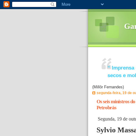
Ga
“
Imprensa 
secos e mo
(Millôr Fernandes)
segunda-feira, 19 de o
Os seis ministros d
Petrobrás
Segunda, 19 de out
Sylvio Mass