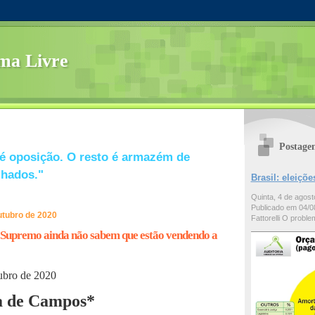
ma Livre
Postage
é oposição. O resto é armazém de
lhados."
Brasil: eleiç
Quinta, 4 de agos
Publicado em 04/08
utubro de 2020
Fattorelli O problem
o Supremo ainda não sabem que estão vendendo a
ubro de 2020
a de Campos*