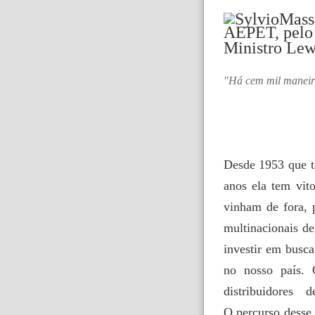
AEPET, pelo 
Ministro Le
"Há cem mil maneira
Desde 1953 que t
anos ela tem vito
vinham de fora, 
multinacionais d
investir em busca
no nosso país. 
distribuidores
O percurso desse 