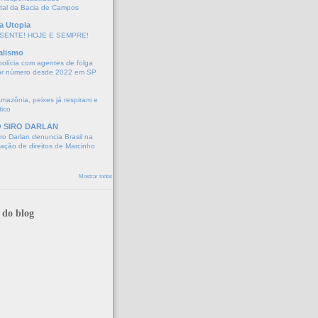
tal da Bacia de Campos
a Utopia
SENTE! HOJE E SEMPRE!
alismo
polícia com agentes de folga
or número desde 2022 em SP
Amazônia, peixes já respiram e
tico
O SIRO DARLAN
o Darlan denuncia Brasil na
lação de direitos de Marcinho
Mostrar todos
 do blog