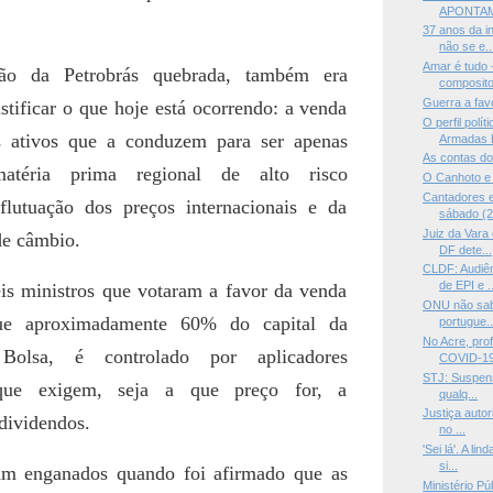
APONTAM
37 anos da i
não se e..
Amar é tudo
ão da Petrobrás quebrada, também era
compositor
Guerra a fav
ustificar o que hoje está ocorrendo: a venda
O perfil polí
s ativos que a conduzem para ser apenas
Armadas B
As contas do
atéria prima regional de alto risco
O Canhoto e 
Cantadores e
 flutuação dos preços internacionais e da
sábado (2
Juiz da Vara
de câmbio.
DF dete...
CLDF: Audiên
de EPI e ..
is ministros que votaram a favor da venda
ONU não sabe
que aproximadamente 60% do capital da
portugue..
No Acre, pro
Bolsa, é controlado por aplicadores
COVID-19 
STJ: Suspens
 que exigem, seja a que preço for, a
qualq...
Justiça autor
dividendos.
no ...
'Sei lá'. A l
si...
am enganados quando foi afirmado que as
Ministério P