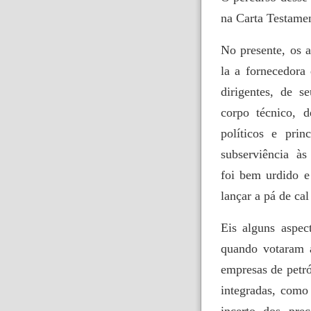
na Carta Testamen
No presente, os 
la a fornecedora
dirigentes, de s
corpo técnico, 
políticos e pri
subserviência à
foi bem urdido e
lançar a pá de cal
Eis alguns aspe
quando votaram a
empresas de petró
integradas, como
incerto dos pre