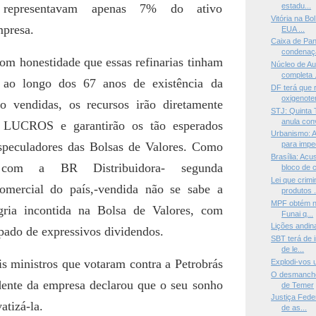
s representavam apenas 7% do ativo
estadu...
Vitória na Bo
mpresa.
EUA ...
Caixa de Pan
condenaçã
com honestidade que essas refinarias tinham
Núcleo de Au
completa .
s ao longo dos 67 anos de existência da
DF terá que 
oxigenoter
o vendidas, os recursos irão diretamente
STJ: Quinta 
anula conv
 LUCROS e garantirão os tão esperados
Urbanismo: 
speculadores das Bolsas de Valores. Como
para imped
Brasília: Ac
 com a BR Distribuidora- segunda
bloco de c
Lei que crim
omercial do país,-vendida não se sabe a
produtos .
MPF obtém no
ria incontida na Bolsa de Valores, com
Funai q...
Lições andin
pado de expressivos dividendos.
SBT terá de 
de le...
s ministros que votaram contra a Petrobrás
Explodi-vos 
O desmanche
idente da empresa declarou que o seu sonho
de Temer
Justiça Feder
atizá-la.
de as...