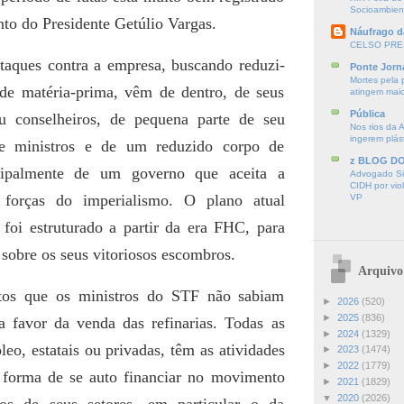
Socioambien
to do Presidente Getúlio Vargas.
Náufrago d
CELSO PRE
ataques contra a empresa, buscando reduzi-
Ponte Jorn
Mortes pela 
 de matéria-prima, vêm de dentro, de seus
atingem mai
Pública
eu conselheiros, de pequena parte de seu
Nos rios da 
ingerem plás
de ministros e de um reduzido corpo de
z BLOG D
ncipalmente de um governo que aceita a
Advogado Sir
CIDH por vio
s forças do imperialismo. O plano atual
VP
 foi estruturado a partir da era FHC, para
 sobre os seus vitoriosos escombros.
Arquivo
ctos que os ministros do STF não sabiam
►
2026
(520)
►
2025
(836)
 favor da venda das refinarias. Todas as
►
2024
(1329)
leo, estatais ou privadas, têm as atividades
►
2023
(1474)
►
2022
(1779)
 forma de se auto financiar no movimento
►
2021
(1829)
▼
2020
(2026)
ços de seus setores, em particular o da