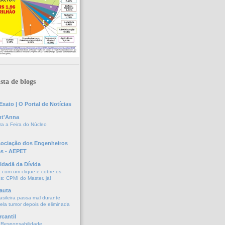
sta de blogs
xato | O Portal de Notícias
nt'Anna
a a Feira do Núcleo
sociação dos Engenheiros
as - AEPET
idadã da Dívida
a com um clique e cobre os
s: CPMI do Master, já!
auta
asileira passa mal durante
vela tumor depois de eliminada
cantil
 Responsabilidade