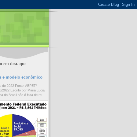
m em destaque
ões e modelo econômico
to de 2022 Fonte: AEPET*
/2022 Escrito por Maria Lucia
a do Brasil não é falta de re...