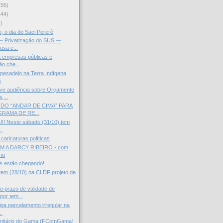
156)
144)
)
, o dia do Saci Pererê
 — Privatização do SUS —
usa e...
a empresas públicas e
ão che...
 pesadelo na Terra Indígena
i
e audiência sobre Orçamento
,...
DO “ANDAR DE CIMA” PARA
RAMA DE RE...
!! Neste sábado (31/10) tem
..
caricaturas políticas
 A DARCY RIBEIRO - com
ho
s estão chegando!
em (28/10) na CLDF projeto de
 prazo de validade de
por tem...
ga parcelamento irregular na
..
nitário do Gama (FComGama)