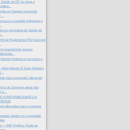
e Saúde do DF se nega a
edica...
erida por Ibaneis suspende
 ...
ecusa a consultar indígenas e
..
ra ex-secretária de Saúde de
...
rência Regional da FAO buscará
.
o transformar nossos
limentar...
 Distrito Federal se recusam a
 — Bom Mesmo É Estar Debaixo
...
minar para suspender alienação
.
stros do Supremo ainda não
 e...
RE A PREVISIBILIDADE E A
XIDADE
omo alternativa para o sistema
madas negam-se a prestigiar
lpe
o — BdF Explica: Quais as
cia...