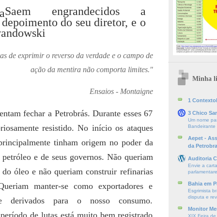
Saem engrandecidos a
depoimento do seu diretor, e o
wandowski
s de exprimir o reverso da verdade e o campo de
ação da mentira não comporta limites."
Minha li
Ensaios - Montaigne
1 ContextoE
entam fechar a Petrobrás. Durante esses 67
3 Chico Sa
Um nome par
riosamente resistido. No início os ataques
Bandeirante
Aepet - As
principalmente tinham origem no poder da
da Petrobr
e petróleo e de seus governos. Não queriam
Auditoria C
Envie a cart
 do óleo e não queriam construir refinarias
parlamentare
Bahia em P
Queriam manter-se como exportadores e
Esgrimista br
disputa e re
 de derivados para o nosso consumo.
Monitor Mer
período de lutas está muito bem registrado
XIX Feira de