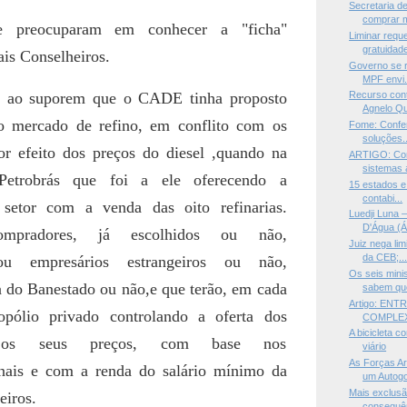
Secretaria d
comprar m
 preocuparam em conhecer a "ficha"
Liminar requ
gratuidade
ais Conselheiros.
Governo se r
MPF envi.
 ao suporem que o CADE tinha proposto
Recurso cont
Agnelo Qu
o mercado de refino, em conflito com os
Fome: Confe
soluções..
or efeito dos preços do diesel ,quando na
ARTIGO: Com
sistemas a
Petrobrás que foi a ele oferecendo a
15 estados e
contabi...
 setor com a venda das oito refinarias.
Luedji Luna
D'Água (Ál
mpradores, já escolhidos ou não,
Juiz nega li
da CEB;..
 ou empresários estrangeiros ou não,
Os seis mini
ta do Banestado ou não,e que terão, em cada
sabem que
Artigo: ENT
pólio privado controlando a oferta dos
COMPLE
A bicicleta c
 os seus preços, com base nos
viário
As Forças Ar
onais e com a renda do salário mínimo da
um Autogo
Mais exclusã
eiros.
consequên