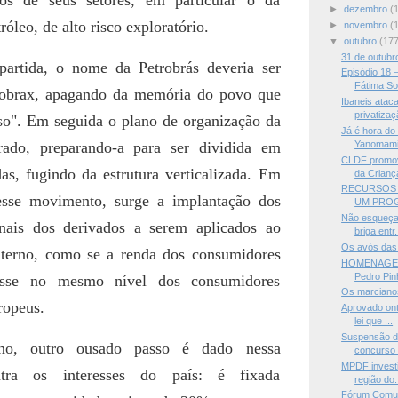
►
dezembro
(
óleo, de alto risco exploratório.
►
novembro
(
▼
outubro
(177
31 de outubro
artida, o nome da Petrobrás deveria ser
Episódio 18
Fátima So
robrax, apagando da memória do povo que
Ibaneis atac
privatizaç
sso". Em seguida o plano de organização da
Já é hora do
rado, preparando-a para ser dividida em
Yanomam
CLDF promov
das, fugindo da estrutura verticalizada. Em
da Criança
RECURSOS 
sse movimento, surge a implantação dos
UM PROG
Não esqueça!
onais dos derivados a serem aplicados ao
briga entr.
Os avós das 
terno, como se a renda dos consumidores
HOMENAGEM
Pedro Pin
ivesse no mesmo nível dos consumidores
Os marciano
ropeus.
Aprovado ont
lei que ...
Suspensão do
no, outro ousado passo é dado nessa
concurso 
MPDF investi
ontra os interesses do país: é fixada
região do.
Fórum Comu