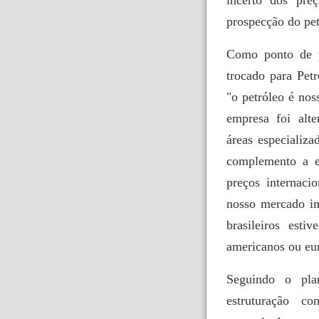
prospecção do petr
Como ponto de p
trocado para Pet
"o petróleo é no
empresa foi alte
áreas especializa
complemento a e
preços internaci
nosso mercado in
brasileiros est
americanos ou eu
Seguindo o pla
estruturação c