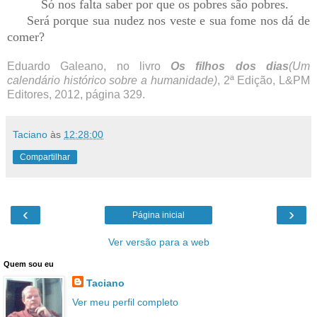
Só nos falta saber por que os pobres são pobres.
Será porque sua nudez nos veste e sua fome nos dá de
comer?
Eduardo Galeano, no livro
Os filhos dos dias
(Um
calendário histórico sobre a humanidade)
, 2ª Edição, L&PM
Editores, 2012, página 329.
Taciano
às
12:28:00
Compartilhar
‹
›
Página inicial
Ver versão para a web
Quem sou eu
Taciano
Ver meu perfil completo