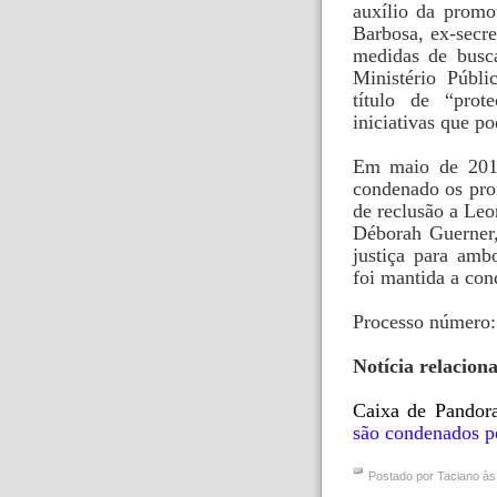
auxílio da promo
Barbosa, ex-secre
medidas de busca
Ministério Públ
título de “pro
iniciativas que po
Em maio de 2019
condenado os pro
de reclusão a Leo
Déborah Guerner
justiça para amb
foi mantida a cond
Processo número
Notícia relacion
Caixa de Pandor
são condenados po
Postado por
Taciano
à