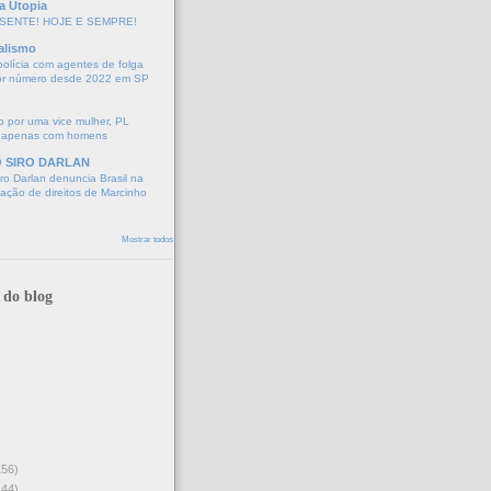
a Utopia
SENTE! HOJE E SEMPRE!
alismo
polícia com agentes de folga
or número desde 2022 em SP
 por uma vice mulher, PL
 apenas com homens
O SIRO DARLAN
o Darlan denuncia Brasil na
lação de direitos de Marcinho
Mostrar todos
 do blog
156)
144)