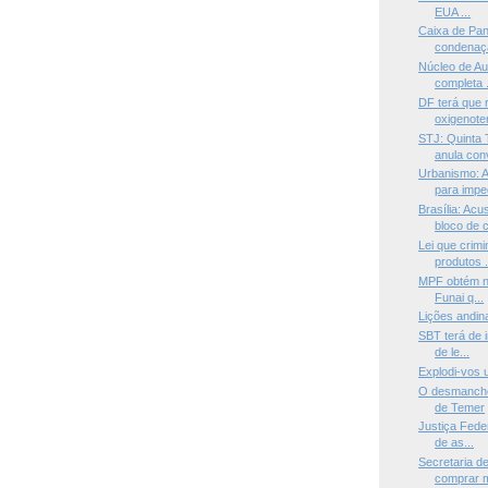
EUA ...
Caixa de Pan
condenaçã
Núcleo de Au
completa .
DF terá que 
oxigenoter
STJ: Quinta 
anula conv
Urbanismo: 
para imped
Brasília: Ac
bloco de c
Lei que crim
produtos .
MPF obtém no
Funai q...
Lições andin
SBT terá de 
de le...
Explodi-vos 
O desmanche
de Temer
Justiça Feder
de as...
Secretaria d
comprar m