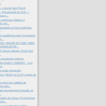
)
, o dia do Saci Pererê
 — Privatização do SUS —
usa e...
a empresas públicas e
ão che...
 pesadelo na Terra Indígena
i
e audiência sobre Orçamento
,...
DO “ANDAR DE CIMA” PARA
RAMA DE RE...
!! Neste sábado (31/10) tem
..
caricaturas políticas
 A DARCY RIBEIRO - com
ho
s estão chegando!
em (28/10) na CLDF projeto de
 prazo de validade de
por tem...
ga parcelamento irregular na
..
nitário do Gama (FComGama)
sem...
: um projeto lesa-pátria