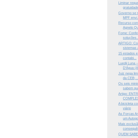
Liminar requ
gratuidade
Governo se r
MPF envi.
Recurso cont
Agnelo Qu
Fome: Confe
soluções..
ARTIGO: Com
sistemas a
15 estados e
contabi...
Luedji Luna
D'Água (Ál
Juiz nega li
da CEB;..
Os seis mini
sabem que
Artigo: ENT
COMPLE
A bicicleta c
viário
As Forças Ar
um Autogo
Mais exclusã
consequên
QUEM SABE 