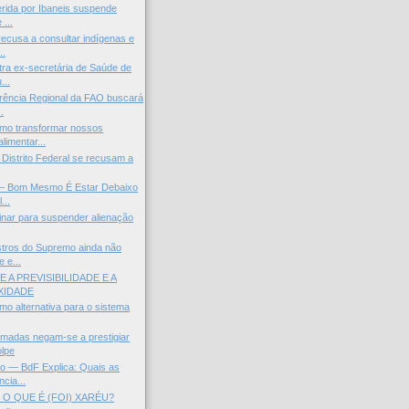
erida por Ibaneis suspende
 ...
ecusa a consultar indígenas e
..
ra ex-secretária de Saúde de
...
rência Regional da FAO buscará
.
o transformar nossos
limentar...
 Distrito Federal se recusam a
 — Bom Mesmo É Estar Debaixo
...
minar para suspender alienação
.
stros do Supremo ainda não
 e...
RE A PREVISIBILIDADE E A
XIDADE
omo alternativa para o sistema
madas negam-se a prestigiar
lpe
o — BdF Explica: Quais as
cia...
O QUE É (FOI) XARÉU?