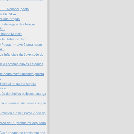
.
 —— Negodai, poeta,
, cantor ...
or das drogas
tico-ideológico das Forças
r...
 Banco Mundial
Os Blefes do Juiz
 Poetas — Live 2 será neste
4...
 da Infância e da Juventude do
cia confirma baixos estoques
.
 como evitar iminente guerra
.
fissional de saúde supera
e v...
ão de direitos políticos alcança
iza apreensão de painel irregular
inda música e o belíssimo vídeo do
úblico do RJ prende ex-deputado
lívia é recado do continente aos