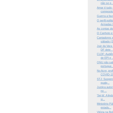
não se e..
Amar é tudo
compositor
Guerra a fav
O perfil polí
Armadas B
As contas do
O Canhoto e 
Cantadores e
sábado (2
Juiz da Vara
DF dete...
CLDF: Audiên
de EPI e ..
ONU não sabe
portugue..
No Acre, pro
COVID-19 
STJ: Suspens
qualq...
Justiça autor
no ...
'Sei lá'. A l
si...
Ministério P
estadu...
Vitória na Bo