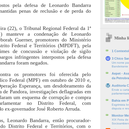
ostos pela defesa de Leonardo Bandarra
antidas penas de reclusão e de perda do
ira (22), o Tribunal Regional Federal da 1ª
1) manteve a condenação de Leonardo
Minha li
borah Guerner, promotores do Ministério
trito Federal e Territórios (MPDFT), pela
rimes de concussão e violação de sigilo
1 ContextoE
argos infringentes interpostos pela defesa
3 Chico Sa
andarra foram negados.
Um nome par
Bandeirante
ontra os promotores foi oferecida pelo
Aepet - As
da Petrobr
lico Federal (MPF) em outubro de 2010 e,
 Operação Esperança, um desdobramento da
Auditoria C
Envie a cart
 de Pandora, investigações deflagradas em
parlamentare
elaram um esquema de corrupção e compra
Bahia em P
rlamentar no Distrito Federal, com
Esgrimista br
o ex-governador José Roberto Arruda.
disputa e re
Monitor Mer
s, Leonardo Bandarra, então procurador-
XIX Feira de
Socioambien
 do Distrito Federal e Territórios, com o