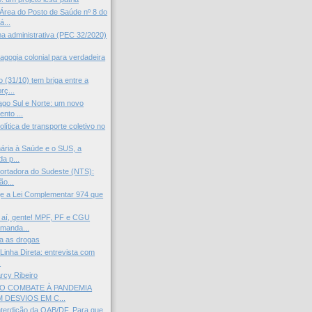
rea do Posto de Saúde nº 8 do
...
rma administrativa (PEC 32/2020)
agogia colonial para verdadeira
 (31/10) tem briga entre a
rç...
go Sul e Norte: um novo
nto ...
política de transporte coletivo no
ária à Saúde e o SUS, a
da p...
ortadora do Sudeste (NTS):
ão...
je a Lei Complementar 974 que
 aí, gente! MPF, PF e CGU
manda...
a as drogas
Linha Direta: entrevista com
.
arcy Ribeiro
O COMBATE À PANDEMIA
 DESVIOS EM C...
nterdição da OAB/DF. Para que