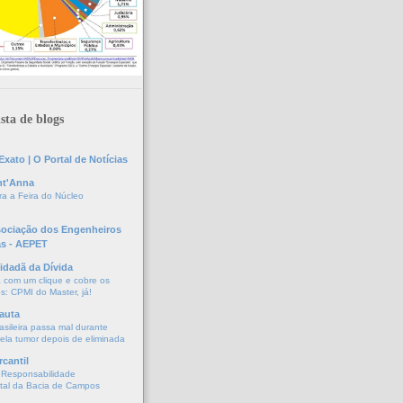
sta de blogs
xato | O Portal de Notícias
nt'Anna
a a Feira do Núcleo
sociação dos Engenheiros
as - AEPET
idadã da Dívida
a com um clique e cobre os
s: CPMI do Master, já!
auta
asileira passa mal durante
vela tumor depois de eliminada
cantil
 Responsabilidade
tal da Bacia de Campos