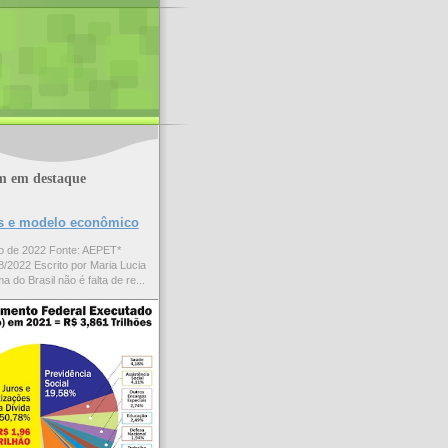
m em destaque
ões e modelo econômico
to de 2022 Fonte: AEPET*
/2022 Escrito por Maria Lucia
a do Brasil não é falta de re...