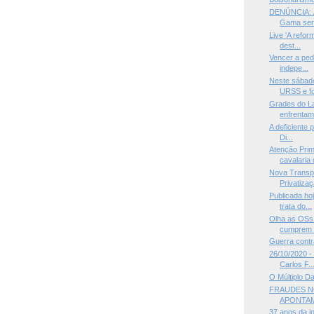
DENÚNCIA: Á
Gama será
Live 'A refo
dest...
Vencer a ped
indepe...
Neste sábado
URSS e fo
Grades do La
enfrentame
A deficiente 
Di...
Atenção Prim
cavalaria 
Nova Transp
Privatizaç
Publicada ho
trata do...
Olha as OSs
cumprem 
Guerra contr
26/10/2020 - 
Carlos F..
O Múltiplo D
FRAUDES N
APONTAM
37 anos da i