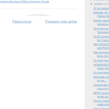
Pandora Bandarra Débora Guerner Arruda
▼
outubro
(177
31 de outubro
Episódio 18
Fátima So
Ibaneis atac
Página inicial
Postagem mais antiga
privatizaç
Já é hora do
Yanomam
CLDF promov
da Criança
RECURSOS 
UM PROG
Não esqueça!
briga entr.
Os avós das 
HOMENAGEM
Pedro Pin
Os marciano
Aprovado ont
lei que ...
Suspensão do
concurso 
MPDF investi
região do.
Fórum Comu
realiza As
Bolsonarismo