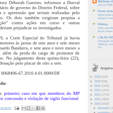
Náufrago d
tora Déborah Guerner, informou a Durval
CELSO PRE
tário de governo do Distrito Federal, sobre
Ponte Jorn
 e apreensão que seriam realizadas pelo
Mortes pela 
ico. Os dois também exigiram propina a
atingem mai
teção” contra ações em curso e outras
Pública
deriam prejudicar os investigados.
Após pressão
fecha chapa
, a Corte Especial do Tribunal já havia
z BLOG D
Advogado Sir
motores às penas de sete anos e sete meses
CIDH por vio
nardo Bandarra, e sete anos e nove meses a
VP
, além da perda do cargo de promotor de
os. No julgamento desta quinta-feira (22),
enação pelo placar de oito a sete.
Arquivo
: 0068496-67.2010.4.01.0000/DF
►
2026
(519)
►
2025
(836)
ada:
►
2024
(1329)
►
2023
(1474)
a:
primeiro caso em que membros do MP
►
2022
(1779)
r concussão e violação de sigilo funcional
►
2021
(1829)
▼
2020
(2026)
►
dezembro
(
s
00:08:00
►
novembro
(