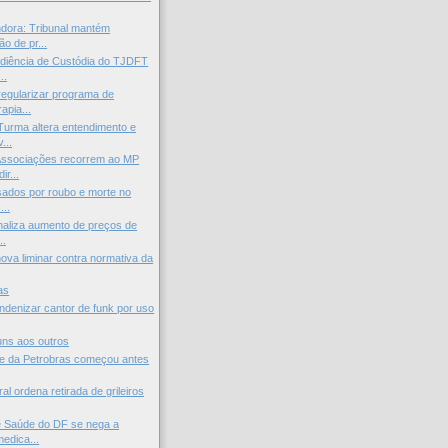
dora: Tribunal mantém
o de pr...
diência de Custódia do TJDFT
..
regularizar programa de
apia...
Turma altera entendimento e
...
Associações recorrem ao MP
ir...
usados por roubo e morte no
...
inaliza aumento de preços de
..
va liminar contra normativa da
as
indenizar cantor de funk por uso
uns aos outros
 da Petrobras começou antes
al ordena retirada de grileiros
e Saúde do DF se nega a
edica...