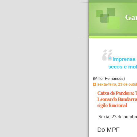
Ga
“
Imprensa 
secos e mo
(Millôr Fernandes)
sexta-feira, 23 de out
Caixa de Pandora: 
Leonardo Bandarra 
sigilo funcional
Sexta, 23 de outubr
Do MPF