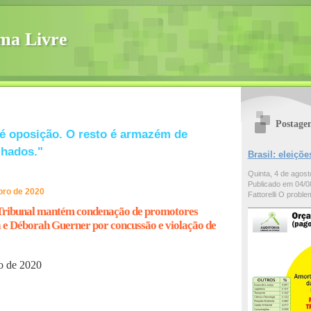
ma Livre
Postage
é oposição. O resto é armazém de
lhados."
Brasil: eleiç
Quinta, 4 de agos
Publicado em 04/08
ubro de 2020
Fattorelli O problem
Tribunal mantém condenação de promotores
e Déborah Guerner por concussão e violação de
o de 2020