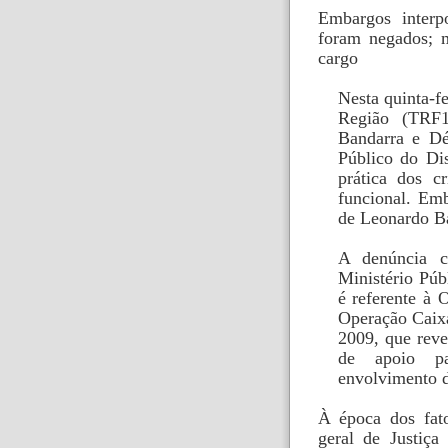
Embargos interp
foram negados; m
cargo
Nesta quinta-fe
Região (TRF
Bandarra e Dé
Público do Dis
prática dos c
funcional. Emb
de Leonardo B
A denúncia c
Ministério Púb
é referente à
Operação Caixa
2009, que rev
de apoio pa
envolvimento d
À época dos fato
geral de Justiça