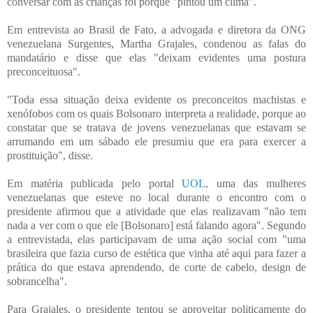
conversar com as crianças foi porque "pintou um clima".
Em entrevista ao Brasil de Fato, a advogada e diretora da ONG
venezuelana Surgentes, Martha Grajales, condenou as falas do
mandatário e disse que elas "deixam evidentes uma postura
preconceituosa".
"Toda essa situação deixa evidente os preconceitos machistas e
xenófobos com os quais Bolsonaro interpreta a realidade, porque ao
constatar que se tratava de jovens venezuelanas que estavam se
arrumando em um sábado ele presumiu que era para exercer a
prostituição", disse.
Em matéria publicada pelo portal
UOL
, uma das mulheres
venezuelanas que esteve no local durante o encontro com o
presidente afirmou que a atividade que elas realizavam "não tem
nada a ver com o que ele [Bolsonaro] está falando agora". Segundo
a entrevistada, elas participavam de uma ação social com "uma
brasileira que fazia curso de estética que vinha até aqui para fazer a
prática do que estava aprendendo, de corte de cabelo, design de
sobrancelha".
Para Grajales, o presidente tentou se aproveitar politicamente do