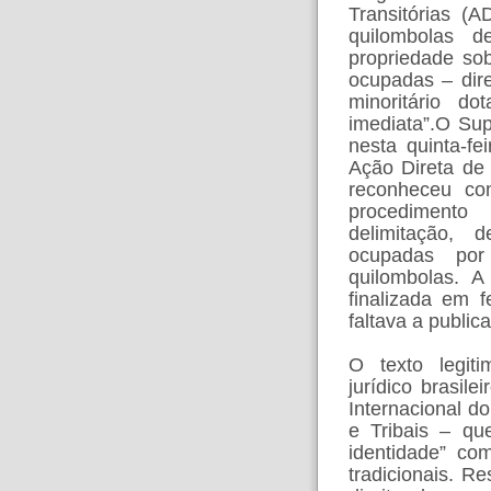
Transitórias (
quilombolas 
propriedade sob
ocupadas – dire
minoritário do
imediata”.
O Sup
nesta quinta-fe
Ação Direta de 
reconheceu com
procedimento p
delimitação, 
ocupadas por
quilombolas. A
finalizada em 
faltava a public
O texto legit
jurídico brasi
Internacional d
e Tribais – qu
identidade” co
tradicionais. R