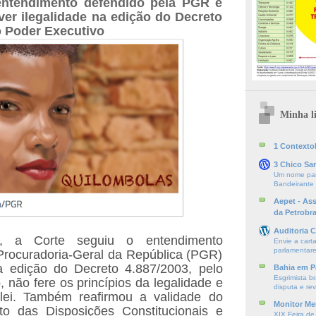
entendimento defendido pela PGR e
ver ilegalidade na edição do Decreto
o Poder Executivo
Minha li
1 ContextoE
3 Chico Sa
Um nome par
Bandeirante
Aepet - As
da Petrobr
Auditoria C
, a Corte seguiu o entendimento
Envie a cart
parlamentare
Procuradoria-Geral da República (PGR)
a edição do Decreto 4.887/2003, pelo
Bahia em P
Esgrimista br
 não fere os princípios da legalidade e
disputa e re
lei. Também reafirmou a validade do
Monitor Mer
to das Disposições Constitucionais e
XIX Feira de