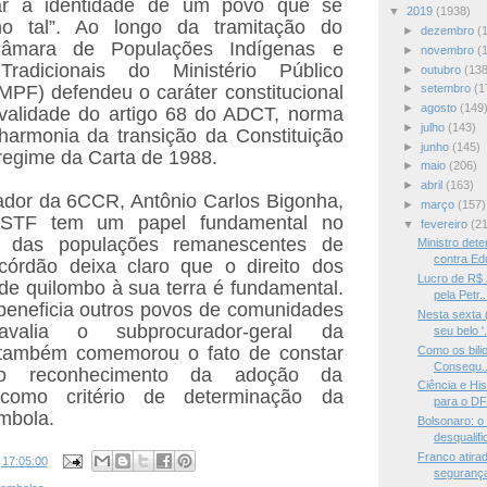
gar a identidade de um povo que se
▼
2019
(1938)
o tal”. Ao longo da tramitação do
►
dezembro
(
Câmara de Populações Indígenas e
►
novembro
(
radicionais do Ministério Público
►
outubro
(138
PF) defendeu o caráter constitucional
►
setembro
(1
►
agosto
(149
 validade do artigo 68 do ADCT, norma
►
julho
(143)
harmonia da transição da Constituição
►
junho
(145)
regime da Carta de 1988.
►
maio
(206)
►
abril
(163)
ador da 6CCR, Antônio Carlos Bigonha,
►
março
(157)
 STF tem um papel fundamental no
▼
fevereiro
(2
o das populações remanescentes de
Ministro det
contra Edu
córdão deixa claro que o direito dos
Lucro de R$ 
e quilombo à sua terra é fundamental.
pela Petr..
beneficia outros povos de comunidades
Nesta sexta 
, avalia o subprocurador-geral da
seu belo '.
 também comemorou o fato de constar
Como os bilio
Consequ..
o reconhecimento da adoção da
Ciência e Hi
o como critério de determinação da
para o DF
ombola.
Bolsonaro: o 
desqualific
Franco atira
s
17:05:00
segurança