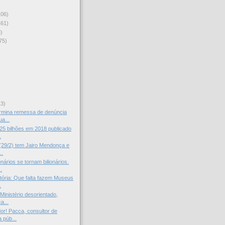
106)
161)
)
75)
)
13)
ermina remessa de denúncia
a...
25 bilhões em 2018 publicado
.
(29/2) tem Jairo Mendonça e
..
nários se tornam bilionários.
.
stória: Que falta fazem Museus
.
Ministério desorientado,
a...
dor! Pacca, consultor de
 púb...