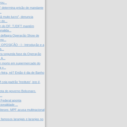
ou...
 determina prisão de mandante
..
á muito lucro”, denuncia
 do...
n do DF: TJDFT mantém
onalida...
 deflagra Operação Show de
no...
OPOSIÇÃO - I - Introdução e a
...
ra segunda fase da Operação
A...
m morto em supermercado do
 v...
-feira, né? Então é dia de Banho
ceia padrão 'Instituto', isto é,
rota do governo Bolsonaro.
..
 Federal aponta
cionalidade ...
óteses: MPF acusa multinacional
famosos laranjais e laranjas no