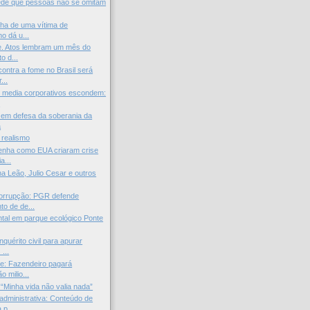
ede que pessoas não se omitam
ilha de uma vítima de
o dá u...
e. Atos lembram um mês do
o d...
ontra a fome no Brasil será
...
 media corporativos escondem:
.
 em defesa da soberania da
a
 realismo
enha como EUA criaram crise
a...
na Leão, Julio Cesar e outros
orrupção: PGR defende
to de de...
tal em parque ecológico Ponte
nquérito civil para apurar
...
e: Fazendeiro pagará
o milio...
 “Minha vida não valia nada”
administrativa: Conteúdo de
p...