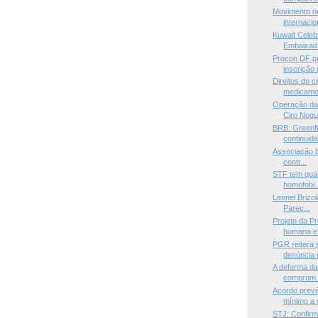
Movimento n
internacio
Kuwait Celeb
Embaixad.
Procon DF pr
inscrição n
Direitos do 
medicamen
Operação da 
Ciro Nogu.
BRB: Greenf
continuida
Associação br
contr...
STF tem quat
homofobi..
Leonel Brizol
Parec...
Projeto da P
humana e 
PGR reitera 
denúncia p
A deforma da 
comprom.
Acordo prevê
mínimo a 
STJ: Confirm