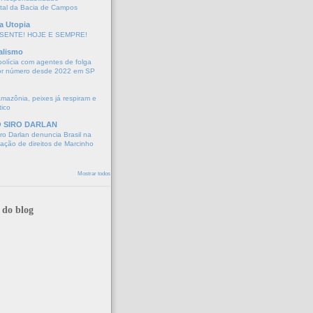
tal da Bacia de Campos
a Utopia
SENTE! HOJE E SEMPRE!
alismo
polícia com agentes de folga
or número desde 2022 em SP
Amazônia, peixes já respiram e
tico
O SIRO DARLAN
o Darlan denuncia Brasil na
lação de direitos de Marcinho
Mostrar todos
 do blog