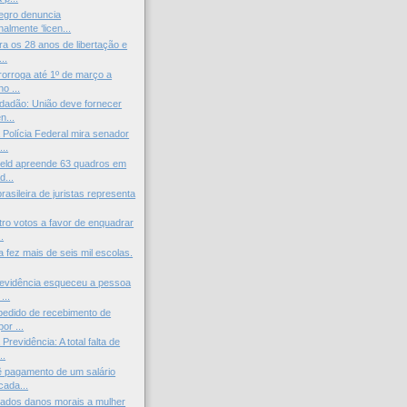
egro denuncia
nalmente ‘licen...
ra os 28 anos de libertação e
..
orroga até 1º de março a
o ...
cidadão: União deve fornecer
...
Polícia Federal mira senador
..
ield apreende 63 quadros em
d...
asileira de juristas representa
ro votos a favor de enquadrar
.
a fez mais de seis mil escolas.
revidência esqueceu a pessoa
...
pedido de recebimento de
or ...
Previdência: A total falta de
..
 pagamento de um salário
cada...
ados danos morais a mulher