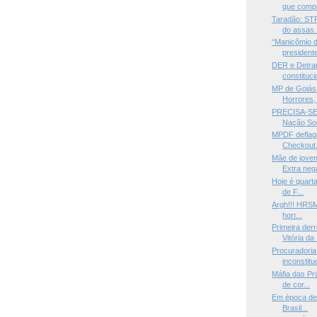
que compr
Taradão: STF
do assas.
“Manicômio d
presidente
DER e Detra
constituci
MP de Goiás
Horrores, 
PRECISA-SE 
Nação Sob
MPDF deflag
Checkout. 
Mãe de jove
Extra nega
Hoje é quarta
de F...
Argh!!! HRSM 
horr...
Primeira der
Vitória da .
Procuradoria
inconstitu
Máfia das Pr
de cor...
Em época de 
Brasil...