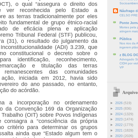
ADCT), o qual “assegura o direito dos
Socioambien
de ver reconhecida pelo Estado a
Náufrago d
re as terras tradicionalmente por eles
CELSO PRE
ito fundamental de grupo étnico-racial
Ponte Jorn
tado de eficácia plena e aplicação
Mortes pela 
atingem mai
remo Tribunal Federal (STF) publicou,
Pública
ira (31), o resultado do julgamento da
Nos rios da 
Inconstitucionalidade (ADI) 3.239, que
ingerem plás
o constitucional o decreto sobre o
z BLOG D
ara identificação, reconhecimento,
Advogado Sir
CIDH por vio
demarcação e titulação das terras
VP
 remanescentes das comunidades
 ação, iniciada em 2012, havia sido
fevereiro do ano passado, no entanto,
ação do acórdão.
Arquivo
ima a incorporação no ordenamento
►
2026
(519)
leiro da Convenção 169 da Organização
►
2025
(836)
o Trabalho (OIT) sobre Povos Indígenas
►
2024
(1329)
►
2023
(1474)
e consagra a “consciência da própria
►
2022
(1779)
mo critério para determinar os grupos
►
2021
(1829)
essalta ainda que “Estado algum tem o
►
2020
(2026)