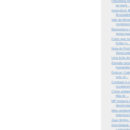
Paisagista p
ao ouvir...
Imperdível: f
Brumadinh
Vale da Mort
rompiment
Banquetaço c
nesta quar
Fatos que os
Enfim (u..
Nota do Psol
Venezuel
Uma lição de
Requião des
humanitári
Drácon: Celi
seis vir...
Combate à c
recebimen
Crime ambien
Alta do ...
MP instaura i
denúncias 
Meio ambient
indenizaçã
Jean Wyllys:
Improbidade 
campanha 