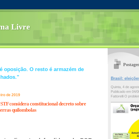
ma Livre
Postage
é oposição. O resto é armazém de
lhados."
Brasil: eleiç
Quinta, 4 de agos
Publicado em 04/08
eiro de 2019
Fattorelli O problem
STF considera constitucional decreto sobre
erras quilombolas