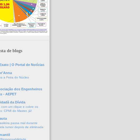
sta de blogs
xato | O Portal de Notícias
nt'Anna
a a Feira do Núcleo
sociação dos Engenheiros
as - AEPET
idadã da Dívida
a com um clique e cobre os
s: CPMI do Master, já!
auta
asileira passa mal durante
vela tumor depois de eliminada
cantil
 Responsabilidade