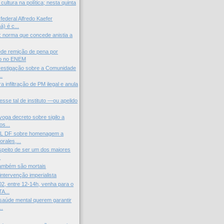
ltura na política; nesta quinta
federal Alfredo Kaefer
) é c...
l: norma que concede anistia a
de remição de pena por
o no ENEM
vestigação sobre a Comunidade
..
 infiltração de PM ilegal e anula
esse tal de instituto —ou apelido
voga decreto sobre sigilo a
s...
L DF sobre homenagem a
rales,...
peito de ser um dos maiores
.
ambém são mortais
intervenção imperialista
2, entre 12-14h, venha para o
A...
saúde mental querem garantir
..