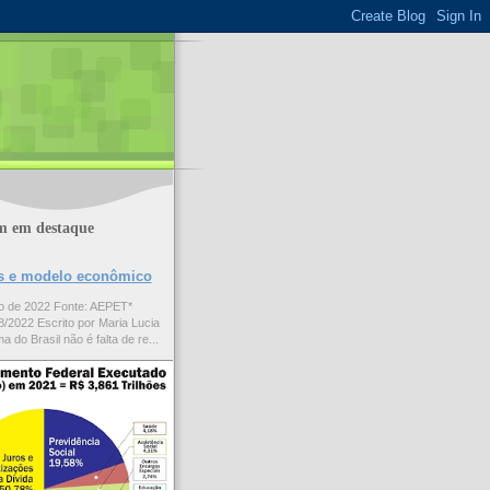
m em destaque
ões e modelo econômico
to de 2022 Fonte: AEPET*
/2022 Escrito por Maria Lucia
a do Brasil não é falta de re...