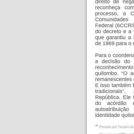
direito de ne
reconheça com
processo, a 
Comunidades T
Federal (6CCR/M
do decreto e a
que garantiu a 
de 1969 para o 
Para o coorden
a decisão do
reconheciment
quilombo. “O a
remanescentes d
E isso também 
tradicionais”
República. Ele
do acórdão 
autoatribuiçã
identidade quil
Postado por
Taciano
à