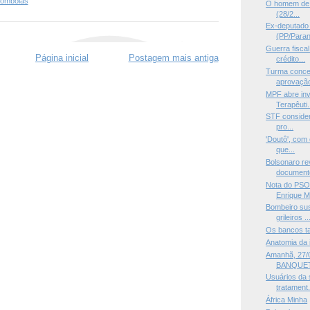
lombolas
O homem de cu
(28/2...
Ex-deputado 
(PP/Paraná
Guerra fisca
Página inicial
Postagem mais antiga
crédito...
Turma conce
aprovaçã
MPF abre in
Terapêuti.
STF considera
pro...
'Doutô', com 
que...
Bolsonaro re
documento
Nota do PSO
Enrique Mo
Bombeiro sus
grileiros ..
Os bancos t
Anatomia da 
Amanhã, 27/0
BANQUET
Usuários da 
tratament.
África Minha