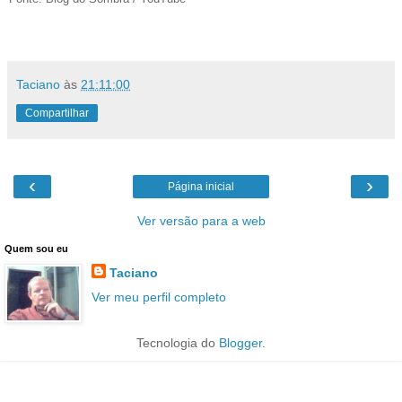
Taciano
às
21:11:00
Compartilhar
‹
›
Página inicial
Ver versão para a web
Quem sou eu
Taciano
Ver meu perfil completo
Tecnologia do
Blogger
.