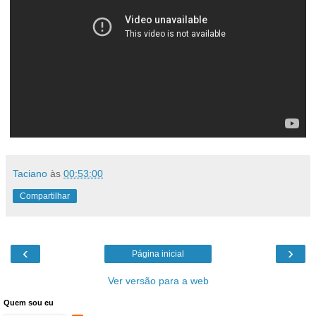
Taciano
às
00:53:00
Compartilhar
‹
›
Página inicial
Ver versão para a web
Quem sou eu