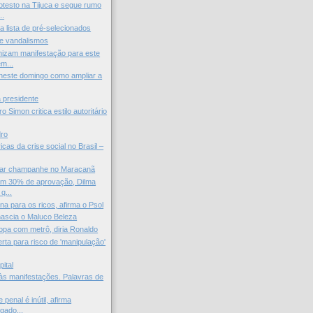
otesto na Tijuca e segue rumo
..
a lista de pré-selecionados
de vandalismos
izam manifestação para este
m...
 neste domingo como ampliar a
a presidente
 Simon critica estilo autoritário
dro
icas da crise social no Brasil –
mar champanhe no Maracanã
om 30% de aprovação, Dilma
q...
na para os ricos, afirma o Psol
ascia o Maluco Beleza
opa com metrô, diria Ronaldo
rta para risco de 'manipulação'
pital
às manifestações. Palavras de
 penal é inútil, afirma
gado...