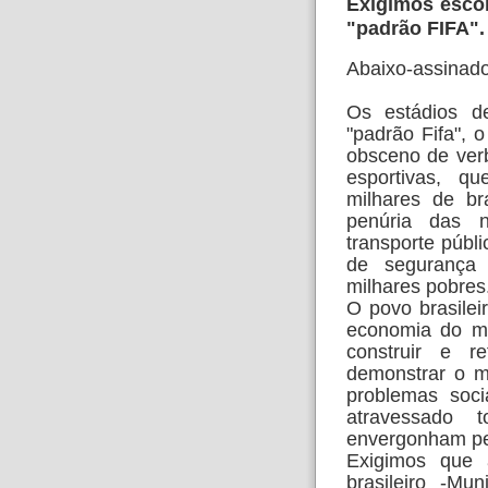
Exigimos escol
"padrão FIFA".
Abaixo-assinad
Os estádios de
"padrão Fifa",
obsceno de ver
esportivas, q
milhares de br
penúria das no
transporte públi
de segurança 
milhares pobres
O povo brasilei
economia do mu
construir e 
demonstrar o 
problemas soci
atravessado
envergonham pe
Exigimos que 
brasileiro -Mu