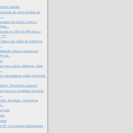
mento popular
icitação de novo modelo de
...
ndado de prisão contra o
Nata...
arante os 10% do PIB para a
 ???
Tatico nas mãos do ministros
..
bilidade urbana receberam
% do...
ho
s para cabos eleitorais. Mais
..
a os mensaleiros estão tremendo.
ileiro": Brasil em cartazes
e posse a candidato excluído
..
olas, hospitais, segurança
...
na rede
rabo
erdem
l do DF recomenda indiciamento