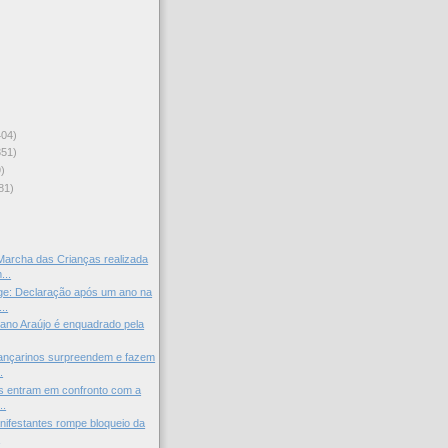
404)
351)
)
81)
)
archa das Crianças realizada
...
ge: Declaração após um ano na
..
stiano Araújo é enquadrado pela
ançarinos surpreendem e fazem
.
s entram em confronto com a
..
ifestantes rompe bloqueio da
.