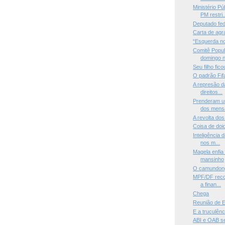
Ministério P
PM restri..
Deputado fed
Carta de ag
“Esquerda n
Comitê Popul
domingo n
Seu filho fic
O padrão Fif
A represão d
direitos...
Prenderam u
dos mensa
A revolta do
Coisa de doi
Inteligência 
nos m...
Magela enfia 
mansinho
O camundongo
MPF/DF recor
a finan...
Chega
Reunião de 
E a truculênc
ABI e OAB se