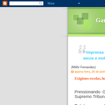
Ga
“
Imprensa 
secos e mo
(Millôr Fernandes)
quarta-feira, 26 de jun
Exigimos escolas, h
Pressionando G
Supremo Tribuna