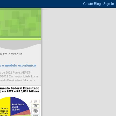
m em destaque
ões e modelo econômico
to de 2022 Fonte: AEPET*
/2022 Escrito por Maria Lucia
a do Brasil não é falta de re...