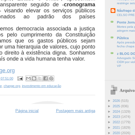
ransparente seguido de -
cronograma
restringe seto
- visando elevar os serviços públicos
Náufrago d
CELSO PRE
onados ao padrão dos países
Ponte Jorn
Mortes pela 
mos democracia associada a justiça
atingem mai
os pelo cumprimento da Constituição
Pública
jamos que os gastos públicos sejam
Após pressão
r uma hierarquia de valores, cujo ponto
fecha chapa
 o direito à existência digna. Sonhamos
z BLOG D
ís onde a vida humana tenha valor.
Advogado Sir
CIDH por vio
VP
ge.org
s
07:51:00
e
,
change.org
,
investimento em educação
Arquivo
►
2026
(515)
►
2025
(836)
Página inicial
Postagem mais antiga
►
2024
(1329)
►
2023
(1474)
►
2022
(1779)
►
2021
(1829)
►
2020
(2026)