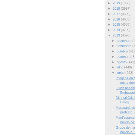
►
2019
(1938)
►
2018
(2997)
►
2017
(4300)
►
2016
(4653)
►
2015
(4588)
►
2014
(4709)
▼
2013
(4590)
►
dezembro
(
►
novembro
(
►
outubro
(419
►
setembro
(3
►
agosto
(443
►
julho
(449)
▼
junho
(292)
Imagens da M
neste dom
Julian Assan
Embaixad.
Distrital Cri
Deleg...
Maracanã: d
protesto ..
Manifestante
polícia na.
Grupo de man
polícia e..