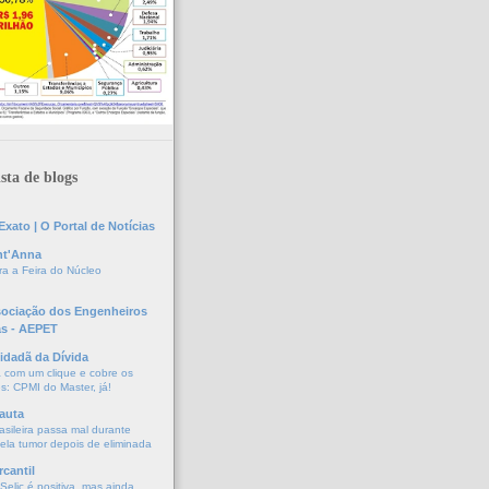
sta de blogs
xato | O Portal de Notícias
nt'Anna
a a Feira do Núcleo
sociação dos Engenheiros
as - AEPET
idadã da Dívida
a com um clique e cobre os
s: CPMI do Master, já!
auta
asileira passa mal durante
vela tumor depois de eliminada
cantil
elic é positiva, mas ainda