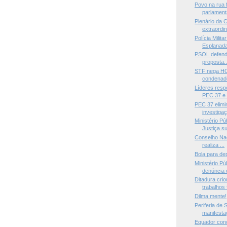
Povo na rua 
parlament
Plenário da 
extraordin
Polícia Milit
Esplanada
PSOL defende
proposta..
STF nega HC
condenado
Líderes res
PEC 37 e .
PEC 37 elimin
investigaç
Ministério P
Justiça su
Conselho Na
realiza ...
Bola para de
Ministério P
denúncia 
Ditadura cri
trabalhos f
Dilma mente!
Periferia de 
manifestaç
Equador conc