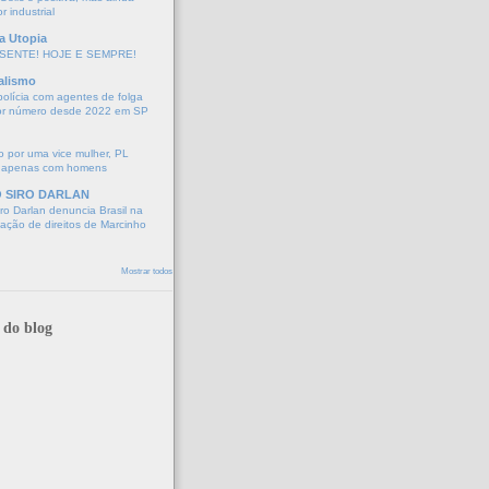
r industrial
a Utopia
SENTE! HOJE E SEMPRE!
alismo
polícia com agentes de folga
or número desde 2022 em SP
 por uma vice mulher, PL
 apenas com homens
O SIRO DARLAN
o Darlan denuncia Brasil na
lação de direitos de Marcinho
Mostrar todos
 do blog