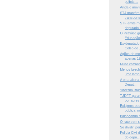
polícia ...
Ainda o movi
STJ mantém l
transporte 
STF emite ma
deputado 
O Petróleo g
Educação
Ex-deputado 
Celso de .
Ações de mo
apenas 19
Muito estran
Menos brecha
uma lamb.
A esta altur
Deput...
"Inverno Bras
TJDFT garant
por apres.
Exigimos esc
pública, no
Balançando 
O rato sem 
Se dividir, p
Polícia Civi
do depu...