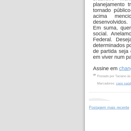
planejamento t
tornado público
acima menci
desenvolvidos.
Em suma, quere
social. Anelam
Federal. Dese
determinados po
de partida seja
em viver num pa
Assine em
chan
Postado por
Taciano
à
Marcadores:
caos saúd
Postagem mais recente