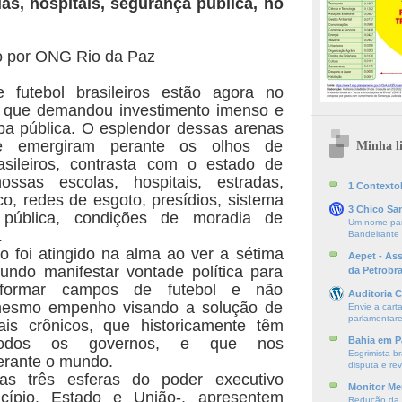
as, hospitais, segurança pública, no
o por
ONG Rio da Paz
 futebol brasileiros estão agora no
 o que demandou investimento imenso e
ba pública. O esplendor dessas arenas
ue emergiram perante os olhos de
Minha li
asileiros, contrasta com o estado de
ssas escolas, hospitais, estradas,
1 ContextoE
co, redes de esgoto, presídios, sistema
3 Chico Sa
pública, condições de moradia de
Um nome par
.
Bandeirante
ro foi atingido na alma ao ver a sétima
Aepet - As
ndo manifestar vontade política para
da Petrobr
reformar campos de futebol e não
Auditoria C
mesmo empenho visando a solução de
Envie a cart
parlamentare
ais crônicos, que historicamente têm
 todos os governos, e que nos
Bahia em P
Esgrimista br
rante o mundo.
disputa e re
as três esferas do poder executivo
Monitor Mer
nicípio, Estado e União-, apresentem
Redução da S