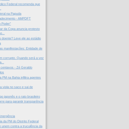
úblico Federal recomenda que
.
eral na Papuda
radecimento - AMPDFT
o Poder”
ar da Copa anuncia protesto
o...
ou doente? Leve ele ao estádio
a
as manifestações: Entidade de
m corrupto. Quando será a vez
...
s centavos - Zé Geraldo
dos
da PM na Bahia infiltra agentes
a viola no saco e sai de
 japonês e o rato brasileiro
re para garantir transparência
Emergência
ia da PM do Distrito Federal
 unem contra a truculência da