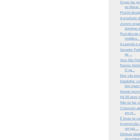
Grupo faz pr
ao Marac.
ProUni divulg
A propósito 
Jovens organ
domingo e
Psol discute
mobiliza...
A caxirola e 
Senador Pedro
de ...
Viva São Pe
Raízes histór
O pa...
Eles vão to
Datafolha: c
tem maior 
Agnelo gover
Há 68 anos n
Não se faz c
Cristovam ale
em pl...
É festa na ca
A repressão 
um juiz ...
Diminuir idade
desembar