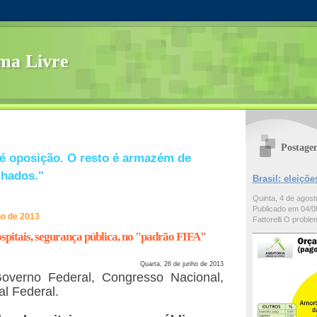
ma Livre
Postage
é oposição. O resto é armazém de
lhados."
Brasil: eleiç
Quinta, 4 de agos
Publicado em 04/08
ho de 2013
Fattorelli O problem
ospitais, segurança pública, no "padrão FIFA"
Quarta, 26 de junho de 2013
overno Federal, Congresso Nacional,
l Federal.