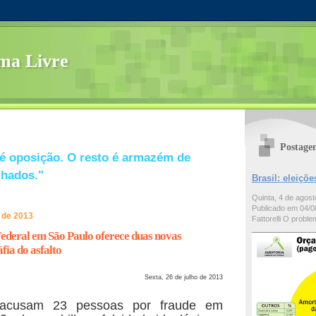
ma Livre
Postage
é oposição. O resto é armazém de
lhados."
Brasil: eleiç
Quinta, 4 de agos
Publicado em 04/08
o de 2013
Fattorelli O problem
Federal em São Paulo oferece duas novas
fia do asfalto
Sexta, 26 de julho de 2013
 acusam 23 pessoas por fraude em