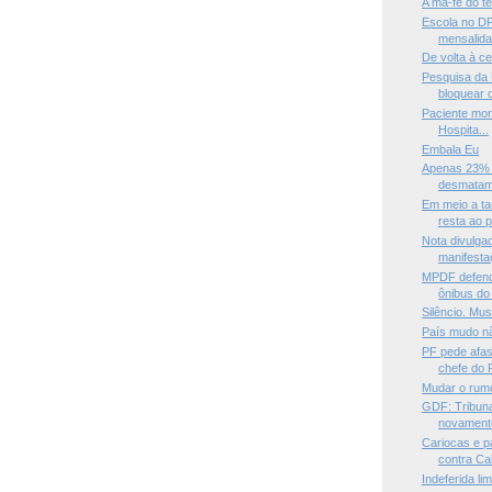
A má-fé do ter
Escola no DF
mensalida
De volta à c
Pesquisa da
bloquear d
Paciente mor
Hospita...
Embala Eu
Apenas 23% d
desmatam
Em meio a ta
resta ao pr
Nota divulga
manifest
MPDF defend
ônibus d
Silêncio. Mus
País mudo n
PF pede afas
chefe do P
Mudar o rum
GDF: Tribun
novamente 
Cariocas e p
contra Ca
Indeferida l