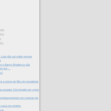
404)
351)
)
81)
)
 Lula não vai voltar porque
u
 e o Banco Bradesco são
s por ...
do?
re a morte de filho do presidente
 senador Gim Argello por crime
uperfaturamenteo em contrato da
a vaca na sombra
ola