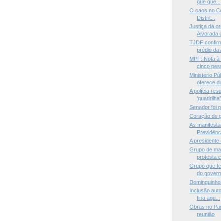
que que...
O caos no Ce
Distrit...
Justiça dá o
Alvorada q
TJDF confir
prédio da 
MPF: Nota à 
cinco pess
Ministério P
oferece du
A polícia re
‘quadrilha
Senador foi 
Coração de p
As manifesta
Previdênc
A presidente
Grupo de man
protesta c
Grupo que fe
do govern.
Dominguinho
Inclusão aut
fina agu...
Obras no Pa
reunião