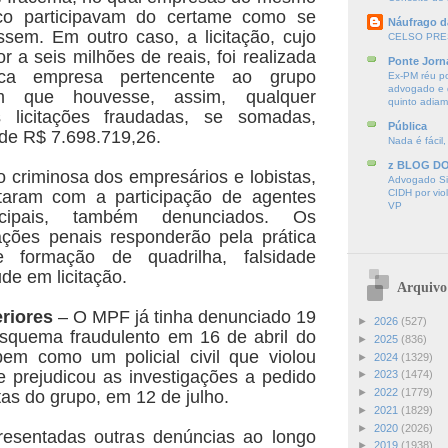
co participavam do certame como se
Náufrago d
ssem. Em outro caso, a licitação, cujo
CELSO PRE
or a seis milhões de reais, foi realizada
Ponte Jorn
a empresa pertencente ao grupo
Ex-PM réu p
advogado e d
em que houvesse, assim, qualquer
quinto adia
 licitações fraudadas, se somadas,
Pública
 de R$ 7.698.719,26.
Nada é fácil,
z BLOG D
 criminosa dos empresários e lobistas,
Advogado Sir
taram com a participação de agentes
CIDH por vio
VP
icipais, também denunciados. Os
ções penais responderão pela prática
 formação de quadrilha, falsidade
ude em licitação.
Arquivo
riores
– O MPF já tinha denunciado 19
►
2026
(527)
esquema fraudulento em 16 de abril do
►
2025
(836)
bem como um policial civil que violou
►
2024
(1329)
 e prejudicou as investigações a pedido
►
2023
(1474)
►
2022
(1779)
tas do grupo, em 12 de julho.
►
2021
(1829)
►
2020
(2026)
resentadas outras denúncias ao longo
►
2019
(1938)