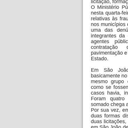
licitação, forma
O Ministério P
nesta quarta-fe
relativas às fr
nos municípios
uma das denún
integrantes da
agentes públi
contratação
pavimentação e 
Estado.
Em São João 
basicamente no
mesmo grupo ec
como se fossem
casos havia, in
Foram quatro l
somado chega a
Por sua vez, em
duas formas dis
duas licitações,
em São João de