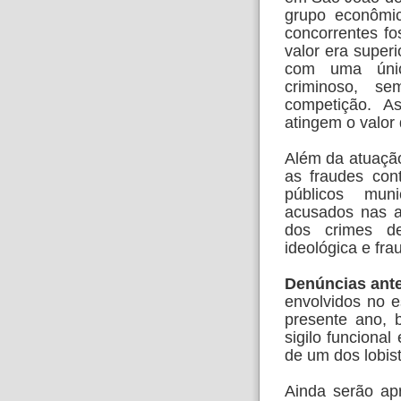
grupo econômi
concorrentes fo
valor era superi
com uma únic
criminoso, s
competição. As
atingem o valor
Além da atuação
as fraudes con
públicos mun
acusados nas a
dos crimes de
ideológica e fra
Denúncias ante
envolvidos no 
presente ano, 
sigilo funcional
de um dos lobis
Ainda serão ap