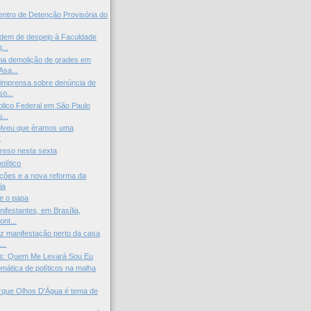
ntro de Detenção Provisória do
rdem de despejo à Faculdade
...
ma demolição de grades em
Asa...
imprensa sobre denúncia de
o...
úblico Federal em São Paulo
...
solveu que éramos uma
”
preso nesta sexta
olítico
ções e a nova reforma da
ia
 e o papa
ifestantes, em Brasília,
ont...
z manifestação perto da casa
..
s: Quem Me Levará Sou Eu
omática de políticos na malha
rque Olhos D'Água é tema de