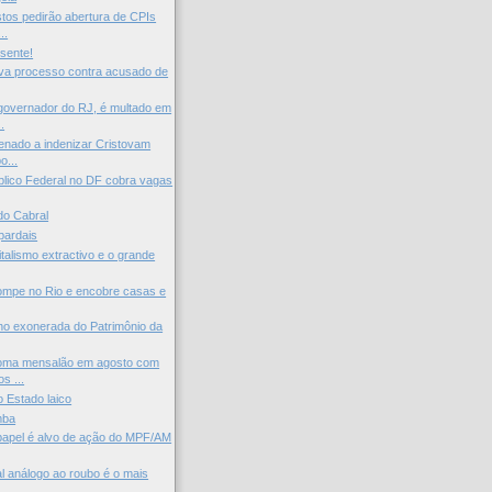
tos pedirão abertura de CPIs
..
esente!
iva processo contra acusado de
governador do RJ, é multado em
.
enado a indenizar Cristovam
o...
úblico Federal no DF cobra vagas
do Cabral
pardais
italismo extractivo e o grande
ompe no Rio e encobre casas e
ho exonerada do Patrimônio da
oma mensalão em agosto com
s ...
o Estado laico
mba
 papel é alvo de ação do MPF/AM
al análogo ao roubo é o mais