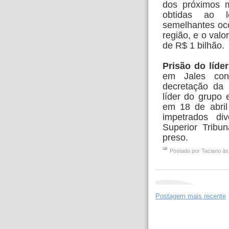
dos próximos m
obtidas ao l
semelhantes oc
região, e o valo
de R$ 1 bilhão.
Prisão do líde
em Jales con
decretação da 
líder do grupo 
em 18 de abril
impetrados di
Superior Tribu
preso.
Postado por
Taciano
à
Postagem mais recente