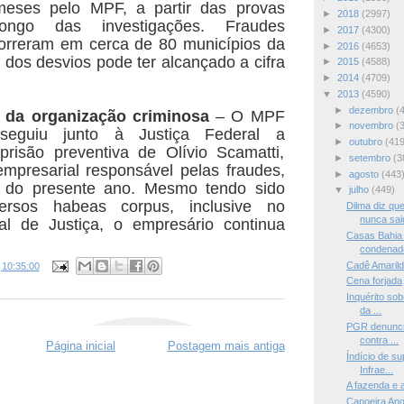
eses pelo MPF, a partir das provas
►
2018
(2997)
ongo das investigações. Fraudes
►
2017
(4300)
orreram em cerca de 80 municípios da
►
2016
(4653)
r dos desvios pode ter alcançado a cifra
►
2015
(4588)
►
2014
(4709)
▼
2013
(4590)
►
dezembro
(
r da organização criminosa
– O MPF
►
novembro
(
seguiu junto à Justiça Federal a
►
outubro
(419
prisão preventiva de Olívio Scamatti,
►
setembro
(3
empresarial responsável pelas fraudes,
►
agosto
(443
 do presente ano. Mesmo tendo sido
▼
julho
(449)
versos habeas corpus, inclusive no
Dilma diz que
nunca sai
nal de Justiça, o empresário continua
Casas Bahia
condenado
Cadê Amaril
s
10:35:00
Cena forjada
Inquérito sob
da ...
PGR denuncia
contra ...
Página inicial
Postagem mais antiga
Índício de s
Infrae...
A fazenda e 
Capoeira Ang