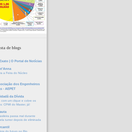
sta de blogs
xato | O Portal de Notícias
nt'Anna
a a Feira do Núcleo
sociação dos Engenheiros
as - AEPET
idadã da Dívida
a com um clique e cobre os
s: CPMI do Master, já!
auta
asileira passa mal durante
vela tumor depois de eliminada
cantil
oja do futuro no Rio