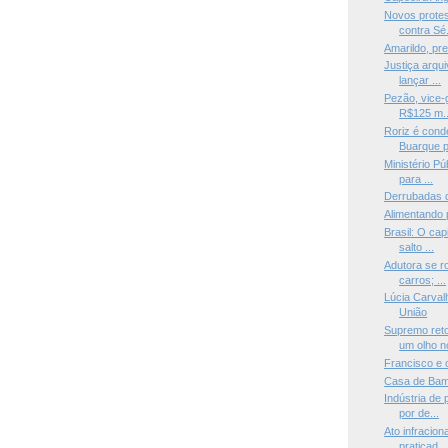
Novos protes
contra Sé.
Amarildo, pr
Justiça arqu
lançar ...
Pezão, vice-
R$125 m..
Roriz é cond
Buarque p
Ministério P
para ...
Derrubadas 
Alimentando 
Brasil: O cap
salto ...
Adutora se r
carros; ...
Lúcia Carval
União
Supremo ret
um olho no
Francisco e 
Casa de Ba
Indústria de
por de...
Ato infracion
praticad...