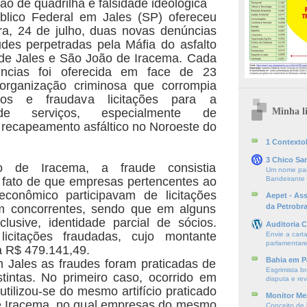
ção de quadrilha e falsidade ideológica
úblico Federal em Jales (SP) ofereceu
ira, 24 de julho, duas novas denúncias
audes perpetradas pela Máfia do asfalto
 de Jales e São João de Iracema. Cada
cias foi oferecida em face de 23
 organização criminosa que corrompia
cos e fraudava licitações para a
Minha li
 de serviços, especialmente de
recapeamento asfáltico no Noroeste do
1 ContextoE
3 Chico Sa
de Iracema, a fraude consistia
Um nome par
 fato de que empresas pertencentes ao
Bandeirante
onômico participavam de licitações
Aepet - As
 concorrentes, sendo que em alguns
da Petrobr
clusive, identidade parcial de sócios.
Auditoria C
icitações fraudadas, cujo montante
Envie a cart
parlamentare
 R$ 479.141,49.
Bahia em P
 Jales as fraudes foram praticadas de
Esgrimista br
tintas. No primeiro caso, ocorrido em
disputa e re
 utilizou-se do mesmo artifício praticado
Monitor Mer
 Iracema, no qual empresas do mesmo
Conceito de l