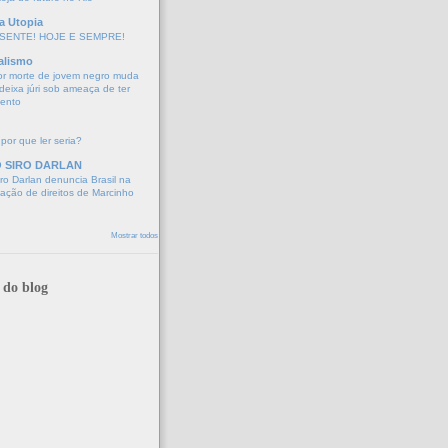
a Utopia
SENTE! HOJE E SEMPRE!
alismo
or morte de jovem negro muda
eixa júri sob ameaça de ter
mento
 por que ler seria?
O SIRO DARLAN
o Darlan denuncia Brasil na
lação de direitos de Marcinho
Mostrar todos
 do blog