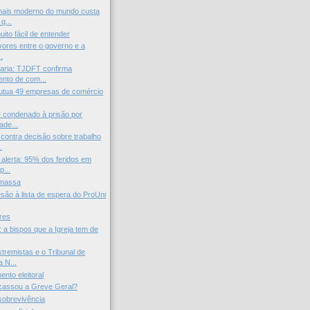
 mais moderno do mundo custa
q...
ito fácil de entender
avores entre o governo e a
..
ria: TJDFT confirma
nto de com...
utua 49 empresas de comércio
 condenado à prisão por
ade...
contra decisão sobre trabalho
.
alerta: 95% dos feridos em
p...
 massa
são à lista de espera do ProUni
res
 a bispos que a Igreja tem de
xtremistas e o Tribunal de
 N...
nto eleitoral
cassou a Greve Geral?
sobrevivência