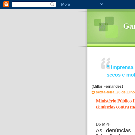
Ga
“
Imprensa 
secos e mo
(Millôr Fernandes)
sexta-feira, 26 de julh
Ministério Público 
denúncias contra má
Do MPF
As denúncias