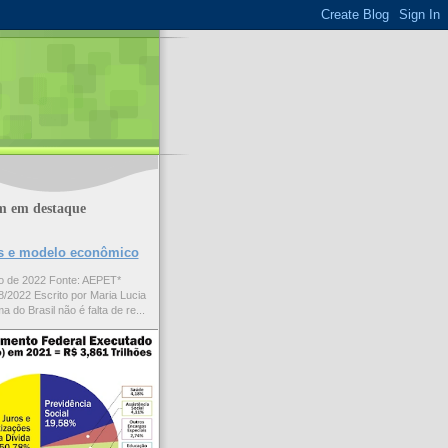
m em destaque
ões e modelo econômico
to de 2022 Fonte: AEPET*
/2022 Escrito por Maria Lucia
a do Brasil não é falta de re...