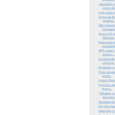
Laboratório
menos do 
Uma conta mu
A troca de f
‘igrejinha’.
MRV Engenha
cancelame
Procon DF a
eletrônico
Empresário é
irregularid
MPF recorre 
escarvo ..
Organização 
confronto 
Enrolando a
Prazo de ade
termin...
Podres Pode
Francisco diz
ficar p...
"Vândalos, e
Segurança
Recadastrame
Por Que Fra
Soberania e 