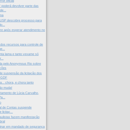
ror oficial
 poderá devolver parte das
de...
ena
 USP descobre processo para
o...
re após esperar atendimento no
os recursos para controle de
e...
nta lama e tanto vexame só
...
da pelo Anonymous Rio sobre
ações
e suspensão da licitação dos
o GDF
a... chora, e chora tanto
ão muda!
tamento de Lúcia Carvalho,
a...
o
al de Contas suspende
licitaç...
aulistas fazem manifestação
bral
iminar em mandado de segurança