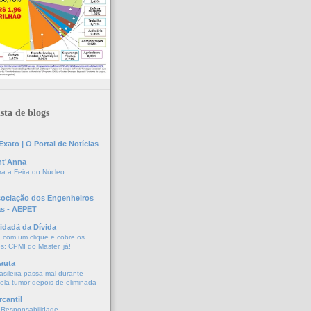
sta de blogs
xato | O Portal de Notícias
nt'Anna
a a Feira do Núcleo
sociação dos Engenheiros
as - AEPET
idadã da Dívida
a com um clique e cobre os
s: CPMI do Master, já!
auta
asileira passa mal durante
vela tumor depois de eliminada
cantil
 Responsabilidade