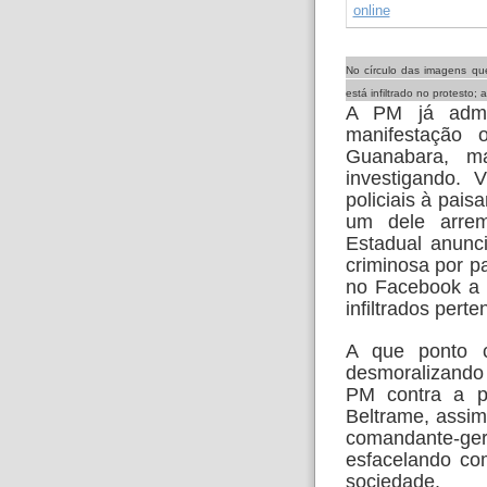
No círculo das imagens qu
está infiltrado no protesto
A PM já admiti
manifestação 
Guanabara, m
investigando. 
policiais à pai
um dele arre
Estadual anunci
criminosa por pa
no Facebook a
infiltrados per
A que ponto c
desmoralizando 
PM contra a p
Beltrame, assi
comandante-ger
esfacelando co
sociedade.