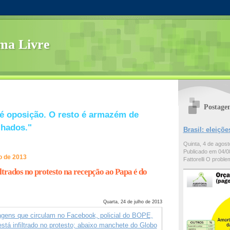
ma Livre
Postage
é oposição. O resto é armazém de
lhados."
Brasil: eleiç
Quinta, 4 de agos
Publicado em 04/08
ho de 2013
Fattorelli O problem
iltrados no protesto na recepção ao Papa é do
Quarta, 24 de julho de 2013