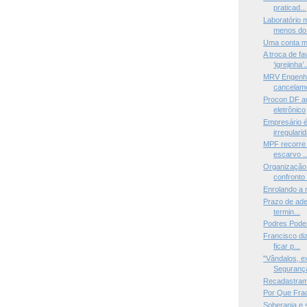
praticad...
Laboratório
menos do 
Uma conta mu
A troca de f
‘igrejinha’.
MRV Engenha
cancelame
Procon DF a
eletrônico
Empresário é
irregularid
MPF recorre 
escarvo ..
Organização 
confronto 
Enrolando a
Prazo de ade
termin...
Podres Pode
Francisco diz
ficar p...
"Vândalos, e
Segurança
Recadastrame
Por Que Fra
Soberania e 