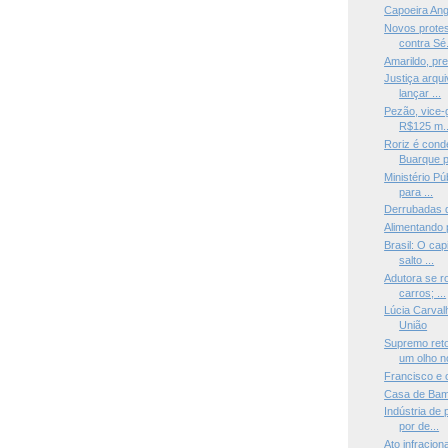
Capoeira Ang
Novos protes
contra Sé.
Amarildo, pr
Justiça arqu
lançar ...
Pezão, vice-
R$125 m..
Roriz é cond
Buarque p
Ministério P
para ...
Derrubadas 
Alimentando 
Brasil: O cap
salto ...
Adutora se r
carros; ...
Lúcia Carval
União
Supremo ret
um olho no
Francisco e 
Casa de Ba
Indústria de
por de...
Ato infracion