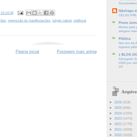
Socioambien
Náufrago d
s
23:24:00
CELSO PRE
ções
,
repressão às manifestações
,
sérgio cabral
,
violência
Ponte Jorn
Mortes pela 
atingem mai
Pública
Nos rios da 
ingerem plás
Página inicial
Postagem mais antiga
z BLOG D
Advogado Sir
CIDH por vio
VP
Arquivo
►
2026
(519)
►
2025
(836)
►
2024
(1329)
►
2023
(1474)
►
2022
(1779)
►
2021
(1829)
►
2020
(2026)