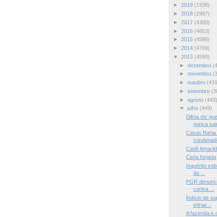
►
2019
(1938)
►
2018
(2997)
►
2017
(4300)
►
2016
(4653)
►
2015
(4588)
►
2014
(4709)
▼
2013
(4590)
►
dezembro
(
►
novembro
(
►
outubro
(419
►
setembro
(3
►
agosto
(443
▼
julho
(449)
Dilma diz que
nunca sai
Casas Bahia
condenado
Cadê Amaril
Cena forjada
Inquérito sob
da ...
PGR denuncia
contra ...
Índício de s
Infrae...
A fazenda e 