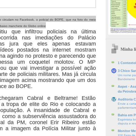
e circulam no Facebook, o policial do BOPE, que na foto do meio
; abaixo manchete do Globo online
u que infiltrou policiais na última
ocorrida nas imediações do Palácio
as jura que eles apenas estavam
Vídeos postados na internet mostram
Minha li
sana agindo no protesto e parecendo que
messa um coquetel molotov. O MP
1 ContextoE
ou que vai investigar a possível ação
3 Chico Sa
rte de policiais militares. Mas já circula
Um nome par
 imagem acima mostrando que um dos
Bandeirante
tence ao BOPE.
Aepet - As
da Petrobr
hegaram Cabral e Beltrame! Estão
Auditoria C
a tropa de elite do Rio e colocando a
Envie a cart
parlamentare
opulação. A insanidade de Cabral e
m como a subserviência assustadora do
Bahia em P
Esgrimista br
al da PM, coronel Erir Ribeiro estão
disputa e re
m a imagem da Polícia Militar junto à
Monitor Mer
XIX Feira de