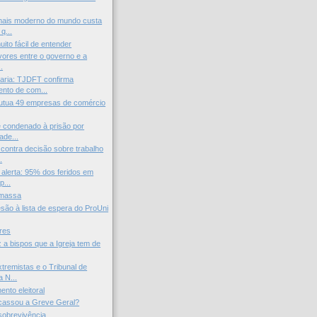
 mais moderno do mundo custa
q...
ito fácil de entender
avores entre o governo e a
..
ria: TJDFT confirma
nto de com...
utua 49 empresas de comércio
 condenado à prisão por
ade...
contra decisão sobre trabalho
.
alerta: 95% dos feridos em
p...
 massa
são à lista de espera do ProUni
res
 a bispos que a Igreja tem de
xtremistas e o Tribunal de
 N...
nto eleitoral
cassou a Greve Geral?
sobrevivência