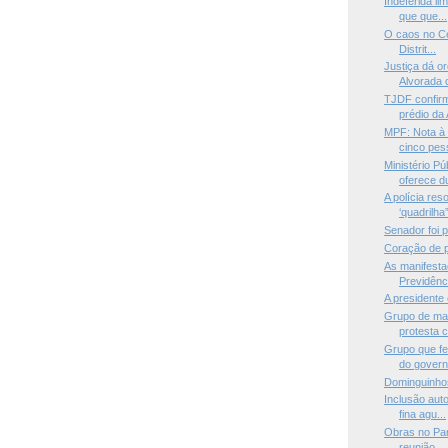
Indeferida l
que que...
O caos no Ce
Distrit...
Justiça dá o
Alvorada q
TJDF confir
prédio da 
MPF: Nota à 
cinco pess
Ministério P
oferece du
A polícia re
‘quadrilha
Senador foi 
Coração de p
As manifesta
Previdênc
A presidente
Grupo de man
protesta c
Grupo que fe
do govern.
Dominguinho
Inclusão aut
fina agu...
Obras no Pa
reunião