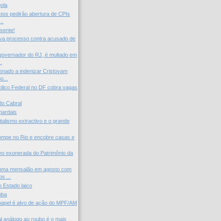
ola
tos pedirão abertura de CPIs
..
esente!
iva processo contra acusado de
governador do RJ, é multado em
.
enado a indenizar Cristovam
o...
úblico Federal no DF cobra vagas
do Cabral
pardais
italismo extractivo e o grande
ompe no Rio e encobre casas e
ho exonerada do Patrimônio da
oma mensalão em agosto com
s ...
o Estado laico
mba
 papel é alvo de ação do MPF/AM
al análogo ao roubo é o mais