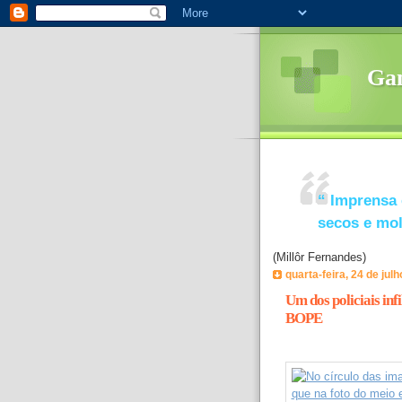
Ga
“
Imprensa 
secos e mo
(Millôr Fernandes)
quarta-feira, 24 de jul
Um dos policiais inf
BOPE