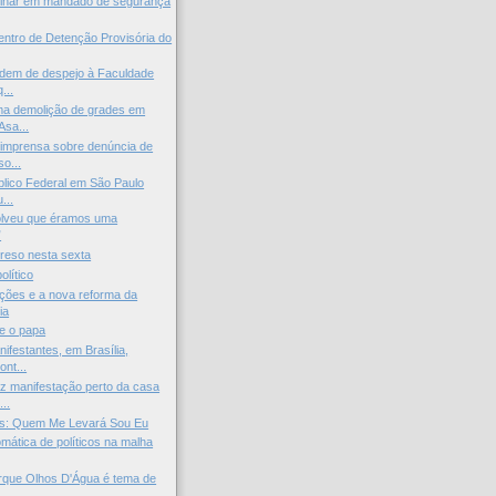
iminar em mandado de segurança
ntro de Detenção Provisória do
rdem de despejo à Faculdade
...
ma demolição de grades em
Asa...
imprensa sobre denúncia de
o...
úblico Federal em São Paulo
...
solveu que éramos uma
”
preso nesta sexta
olítico
ções e a nova reforma da
ia
 e o papa
ifestantes, em Brasília,
ont...
z manifestação perto da casa
..
s: Quem Me Levará Sou Eu
omática de políticos na malha
rque Olhos D'Água é tema de