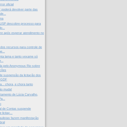
ror oficial
 poderá devolver parte das
de...
ena
 USP descobre processo para
o...
re após esperar atendimento no
os recursos para controle de
e...
nta lama e tanto vexame só
...
da pelo Anonymous Rio sobre
ações
e suspensão da licitação dos
o GDF
a... chora, e chora tanto
ão muda!
tamento de Lúcia Carvalho,
a...
o
al de Contas suspende
licitaç...
aulistas fazem manifestação
bral