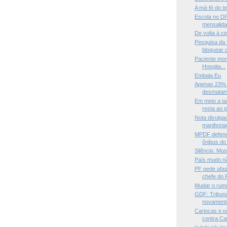
A má-fé do ter
Escola no DF
mensalida
De volta à c
Pesquisa da
bloquear d
Paciente mor
Hospita...
Embala Eu
Apenas 23% d
desmatam
Em meio a ta
resta ao pr
Nota divulga
manifest
MPDF defend
ônibus d
Silêncio. Mus
País mudo n
PF pede afas
chefe do P
Mudar o rum
GDF: Tribun
novamente 
Cariocas e p
contra Ca