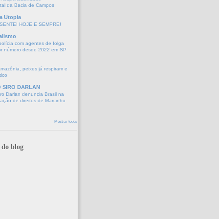
tal da Bacia de Campos
a Utopia
SENTE! HOJE E SEMPRE!
alismo
polícia com agentes de folga
or número desde 2022 em SP
Amazônia, peixes já respiram e
tico
O SIRO DARLAN
o Darlan denuncia Brasil na
lação de direitos de Marcinho
Mostrar todos
 do blog