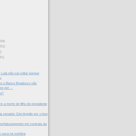
404)
351)
)
81)
)
 Lula não vai voltar porque
u
 e o Banco Bradesco são
s por ...
do?
re a morte de filho do presidente
 senador Gim Argello por crime
uperfaturamenteo em contrato da
a vaca na sombra