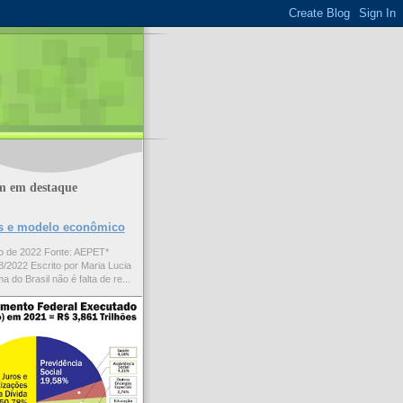
m em destaque
ões e modelo econômico
to de 2022 Fonte: AEPET*
/2022 Escrito por Maria Lucia
a do Brasil não é falta de re...