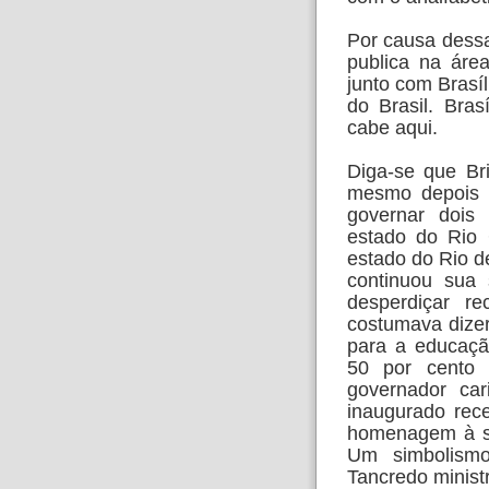
Por causa dessa
publica na áre
junto com Brasíl
do Brasil. Bras
cabe aqui.
Diga-se que Bri
mesmo depois 
governar dois
estado do Rio
estado do Rio d
continuou sua 
desperdiçar re
costumava dizer
para a educaçã
50 por cento
governador cari
inaugurado re
homenagem à su
Um simbolism
Tancredo ministr