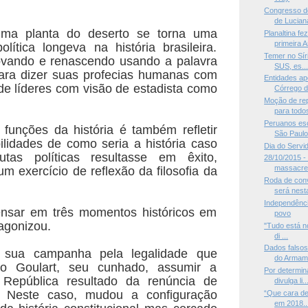
Congresso d
de Lucian
uma planta do deserto se torna uma
Planaltina fe
primeira A
olítica longeva na história brasileira.
Temer no Síri
vando e renascendo usando a palavra
SUS, es..
ara dizer suas profecias humanas com
Entidades ap
 de líderes com visão de estadista como
Córrego d
Moção de rep
para todos
Peruanos es
unções da história é também refletir
São Paul
ilidades de como seria a história caso
Dia do Servi
utas políticas resultasse em êxito,
28/10/2015 -
massacre 
m exercício de reflexão da filosofia da
Roda de conv
será nesta
Independência
nsar em três momentos históricos em
povo
tagonizou.
"Tudo está no
di ...
Dados falso
sua campanha pela legalidade que
do Armam
ão Goulart, seu cunhado, assumir a
Por determina
 República resultado da renúncia de
divulga li..
. Neste caso, mudou a configuração
“Que cara de
em 2018..