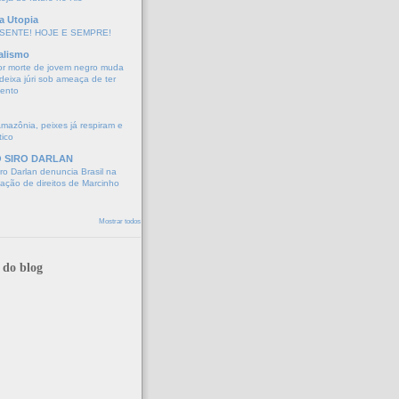
a Utopia
SENTE! HOJE E SEMPRE!
alismo
or morte de jovem negro muda
eixa júri sob ameaça de ter
mento
Amazônia, peixes já respiram e
tico
O SIRO DARLAN
o Darlan denuncia Brasil na
lação de direitos de Marcinho
Mostrar todos
 do blog