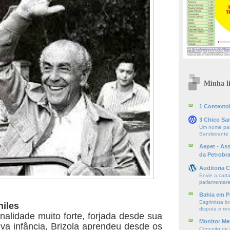
Minha li
1 ContextoE
3 Chico Sa
Um nome par
Bandeirante
Aepet - As
da Petrobr
Auditoria C
Envie a cart
parlamentare
Bahia em P
Esgrimista br
hiles
disputa e re
lidade muito forte, forjada desde sua
Monitor Mer
va infância, Brizola aprendeu desde os
Conceito de l