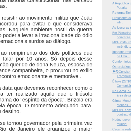
 da história constitucional mas cercado
A República 
cas.
Putaria
Reforma Elei
resistir ao movimento militar que João
Presidente da
inti...
ncordou para evitar o que considerava
As loucuras 
idas. Naquele ambiente hostil da guerra
Em Planaltin
o poderia levar a irracionalidade do ódio
conversa 
ternacionais surdos ao diálogo.
MPF instaura 
incêndio..
 ao rompimento dos dois políticos que
Imagens refo
na Cha...
 falar por 10 anos. Só depois desse
Condomínios: 
rmão querido de dona Neuza, esposa de
Os prejuízos
rande companheira, o procurou no exílio
🌳🌎Convite:
ncontro emocionante e memorável.
Trampolim 
É hoje (27/1
Comunitári
a data que devemos reconhecer como o
No Gama, a 
a ter realizado aquilo que o filósofo
área de pr
ama do "espírito da época". Brizola era
Gilmar Mende
uela época. O momento adequado para
ofensas ..
MPF/PE conse
u destino.
contrato d
Nudez deveri
se tornou governador pela primeira vez
mundo!
io de Janeiro ele organizou o maior
Caos na rede