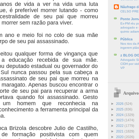
 anos de vida a ver na vida uma luta
Náufrago d
ue, é preferível morrer lutando - como
CELSO PRE
cestralidade de seu pai que morreu
Ponte Jorn
 morrer sem razão para viver.
Ex-PM réu p
advogado e d
quinto adia
 ano e meio foi no colo de sua mãe
Pública
rpo de seu pai assassinado.
Nos rios da 
ingerem plás
jeitou qualquer forma de vingança que
z BLOG D
 a educação recebida de sua mãe.
Advogado Sir
CIDH por vio
ou deputado estadual ou governador do
VP
Sul nunca passou pela sua cabeça a
assassinato de seu pai que morreu na
r maragato. Apenas buscou encontrar o
rte de seu pai para recuperar a arma
Arquivo
rtava quando foi assassinado. Gesto
a um homem que reconhecia na
►
2026
(524)
conhecimento a ferramenta principal da
►
2025
(836)
na.
►
2024
(1329)
►
2023
(1474)
►
2022
(1779)
a Brizola descobre Julio de Castilho,
►
2021
(1829)
l de formação positivista com quem
►
2020
(2026)