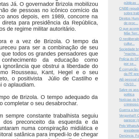
etas Já. O governador Brizola mobilizou
públicas ..
CNBB repudia
hão de pessoas no icônico comício da
sobre trab
nco anos depois, em 1989, concorre na
Direitos Hum
o direta para presidência da República,
de proc...
s de regime militar autoritário.
O que aconte
Mãe Terr..
O neoliberal
ora e a vez de Brizola. O tempo da
cultur...
dureceu para ser a combinação de seu
Sociedade bra
a que todos os grandes pensadores que
"machis...
 conhecimento da educação como
Polícia do D
por se...
ignorância que obstrui a liberdade do
É corrupção
mo Rousseau, Kant, Hegel e o seu
da PF pre.
eto, o positivista Júlio de Castilho e
Alô pessoal d
ni o aplaudiam.
(26/10...
Salve os ass
política
mpo de Brizola. O tempo adequado da
Notícias do 
to completar o seu desabrochar.
criminoso.
Guerra a fav
m sempre constante trabalhista seguiu
Vergonha!!! 
parecer (s
 dos preconceito da esquerda e da
Pelo WhatsAp
juntaram numa conspiração midiática e
presidente
toral satânica para impedi-lo de chegar
Denúncia: Fo