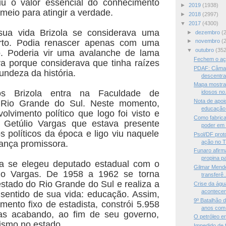
riu o valor essencial do conhecimento
►
2019
(1938)
 meio para atingir a verdade.
►
2018
(2997)
▼
2017
(4300)
ua vida Brizola se considerava uma
►
dezembro
(
rto. Podia renascer apenas com uma
►
novembro
(
▼
outubro
(352
o. Poderia vir uma avalanche de lama
Fechem o aç
a porque considerava que tinha raízes
PDAF: Câmar
undeza da história.
descentral
Mapa mostra 
 Brizola entra na Faculdade de
idosos no.
Nota de apoi
 Rio Grande do Sul. Neste momento,
educação 
lvimento político que logo foi visto e
Como fabrica
or Getúlio Vargas que estava presente
poder em
 políticos da época e ligo viu naquele
Psol/DF prot
ação no T
rança promissora.
Funaro afirm
propina pa
a se elegeu deputado estadual com o
Gilmar Mende
io Vargas. De 1958 a 1962 se torna
transferê..
stado do Rio Grande do Sul e realiza a
Crise da águ
acontecen
sentido de sua vida: educação. Assim,
9º Batalhão
ento fixo de estadista, constrói 5.958
anos com 
ias acabando, ao fim de seu governo,
O petróleo er
ismo no estado.
Impedido de