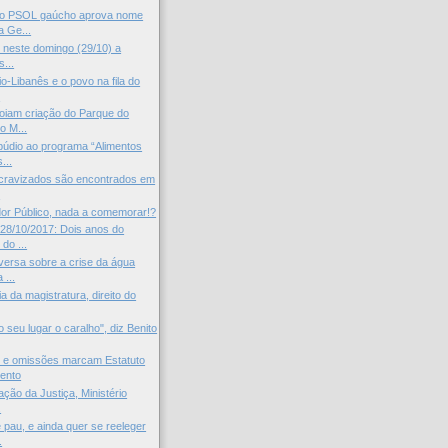
o PSOL gaúcho aprova nome
a Ge...
z neste domingo (29/10) a
s...
o-Libanês e o povo na fila do
.
oiam criação do Parque do
o M...
údio ao programa “Alimentos
...
cravizados são encontrados em
o
dor Público, nada a comemorar!?
 28/10/2017: Dois anos do
do ...
ersa sobre a crise da água
 ...
 da magistratura, direito do
 seu lugar o caralho", diz Benito
s e omissões marcam Estatuto
ento
ção da Justiça, Ministério
.
 pau, e ainda quer se reeleger
.