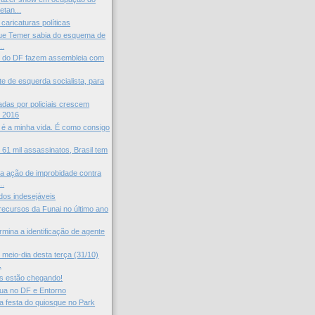
tan...
caricaturas políticas
que Temer sabia do esquema de
..
vis do DF fazem assembleia com
te de esquerda socialista, para
das por policiais crescem
 2016
 é a minha vida. É como consigo
61 mil assassinatos, Brasil tem
a ação de improbidade contra
..
 dos indesejáveis
ecursos da Funai no último ano
rmina a identificação de agente
 meio-dia desta terça (31/10)
.
s estão chegando!
gua no DF e Entorno
 festa do quiosque no Park