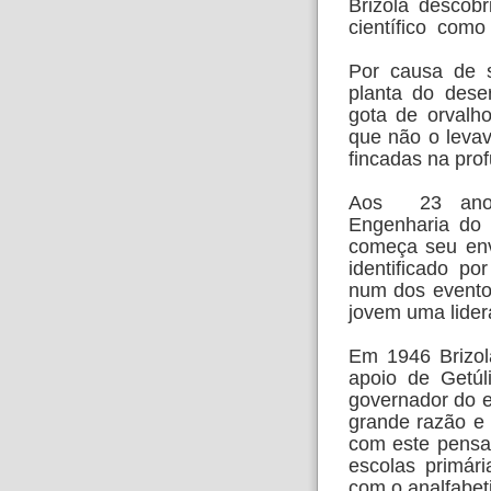
Brizola descob
científico como
Por causa de s
planta do dese
gota de orvalh
que não o levav
fincadas na prof
Aos 23 anos
Engenharia do
começa seu envo
identificado p
num dos eventos
jovem uma lide
Em 1946 Brizol
apoio de Getúl
governador do e
grande razão e 
com este pensam
escolas primár
com o analfabet