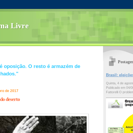
ma Livre
Postage
é oposição. O resto é armazém de
lhados."
Brasil: eleiç
Quinta, 4 de agos
Publicado em 04/08
bro de 2017
Fattorelli O problem
 do deserto