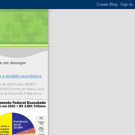
m em destaque
ões e modelo econômico
to de 2022 Fonte: AEPET*
/2022 Escrito por Maria Lucia
a do Brasil não é falta de re...