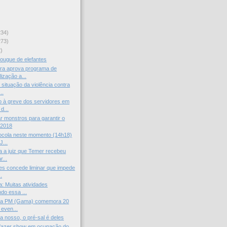
234)
273)
)
ougue de elefantes
a aprova programa de
ização a...
situação da violência contra
..
o à greve dos servidores em
d...
r monstros para garantir o
 2018
ocola neste momento (14h18)
J...
a a juiz que Temer recebeu
r...
s concede liminar que impede
.
a: Muitas atividades
do essa ...
 da PM (Gama) comemora 20
even...
a nosso, o pré-sal é deles
 fazer show em ocupação do