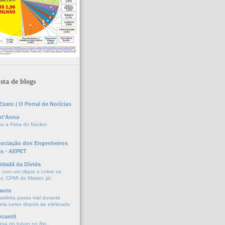
sta de blogs
xato | O Portal de Notícias
nt'Anna
a a Feira do Núcleo
sociação dos Engenheiros
as - AEPET
idadã da Dívida
a com um clique e cobre os
s: CPMI do Master, já!
auta
asileira passa mal durante
vela tumor depois de eliminada
cantil
oja do futuro no Rio