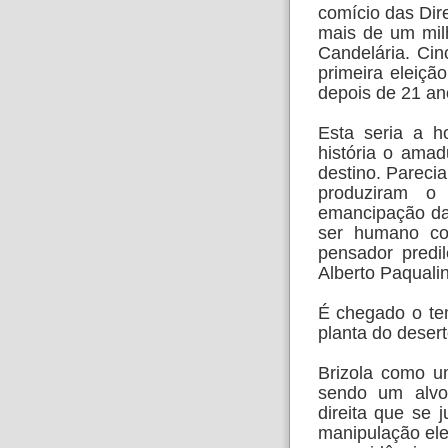
comício das Dir
mais de um mil
Candelária. Ci
primeira eleiçã
depois de 21 ano
Esta seria a h
história o ama
destino. Pareci
produziram o
emancipação da 
ser humano co
pensador predil
Alberto Paquali
É chegado o te
planta do deser
Brizola como u
sendo um alvo
direita que se 
manipulação elei