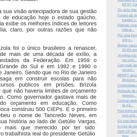
MTST, Cae
Os avós das 
 sua visão antecipadora de sua gestão
Funaro diz 
a de educação hoje o estado gaúcho,
fraudes c.
ia exibe os melhores índices de leitores
Policiais ci
ília, claro, por outras razões que não
indicat...
Por uma fren
unir o...
Mortes causa
zola foi o único brasileiro a renascer,
25,8% em
de mais de uma década de exílio, a
“A minha voz
 estados da Federação. Em 1959 o
me com...
 Grande do Sul e em 1982 e 1990 o
Com mais de 
record...
e Janeiro. Sendo que no Rio de Janeiro
MPDFT ajuíz
saga em construir escolas para não
diretores .
cursos publicos em prisões. Brizola
Criminologia
 que não haveria limites de orçamento
Redução de r
represe...
o. Como governador gastava mais de
Contran dete
 do orçamento em educação. Como
de trâ...
oca construiu 500 CIEPs. E o primeiro
Psol entra ao
cebeu o nome de Tancredo Neves, em
com açã..
a história ao lado de Getúlio Vargas.
Os marciano
A crise da á
o mais que merecido por ter sido
DER-DF faz a
o trabalhista leal do presidente Getúlio
Way