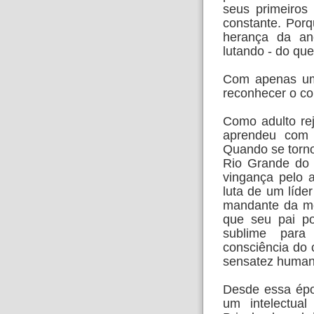
seus primeiros
constante. Porq
herança da an
lutando - do que
Com apenas um
reconhecer o co
Como adulto re
aprendeu com
Quando se torn
Rio Grande do 
vingança pelo 
luta de um líde
mandante da mo
que seu pai po
sublime par
consciência do 
sensatez huma
Desde essa époc
um intelectua