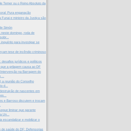
de Temer ou o Reino Absoluto da
toral: Pura enganação
 Funai e ministro da Justiça são
de Simón
a neste domingo, roda de
sobr...
inquérito para investigar se
.
rçam tese de incêndio criminoso
desafios jurídicos e políticos
 que a grilagem causa ao DF
 Intervenção na Barragem do
...
0) a reunião do Conselho
o d...
destruição de nascentes em
es...
s e Barroso discutem e trocam
.
gue liminar que garante
a Un...
a escandalizar e mobilizar o
 de saúde do DF: Defensorias