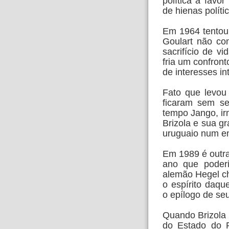
política a favor
de hienas políti
Em 1964 tentou 
Goulart não co
sacrifício de v
fria um confront
de interesses in
Fato que levou
ficaram sem se
tempo Jango, i
Brizola e sua g
uruguaio num e
Em 1989 é outr
ano que poderi
alemão Hegel ch
o espírito daq
o epílogo de se
Quando Brizola 
do Estado do R