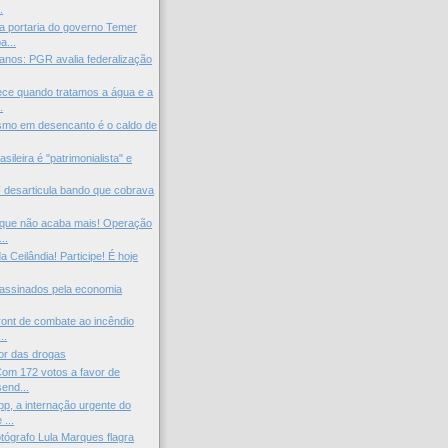
.
 portaria do governo Temer
a...
anos: PGR avalia federalização
ce quando tratamos a água e a
.
ismo em desencanto é o caldo de
sileira é "patrimonialista" e
F desarticula bando que cobrava
 que não acaba mais! Operação
..
a Ceilândia! Participe! É hoje
assinados pela economia
front de combate ao incêndio
..
or das drogas
Com 172 votos a favor de
end...
p, a internação urgente do
 ...
tógrafo Lula Marques flagra