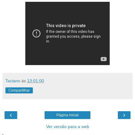
Taciano
às
13:01:00
Compartilhar
‹
›
Página inicial
Ver versão para a web