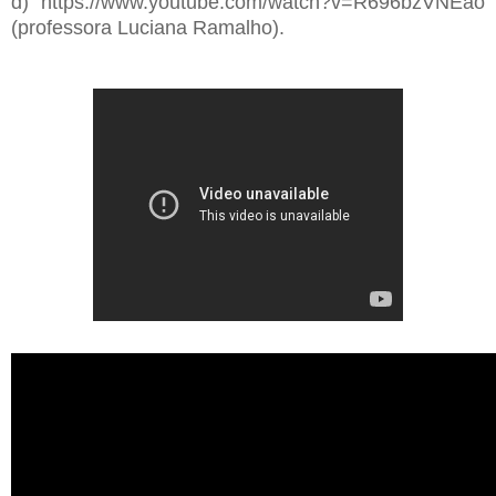
d) https://www.youtube.com/watch?v=R696bzVNEao
(professora Luciana Ramalho).