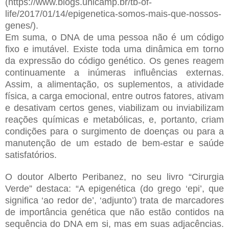
(https://www.blogs.unicamp.br/tb-of-
life/2017/01/14/epigenetica-somos-mais-que-nossos-
genes/).
Em suma, o DNA de uma pessoa não é um código
fixo e imutável. Existe toda uma dinâmica em torno
da expressão do código genético. Os genes reagem
continuamente a inúmeras influências externas.
Assim, a alimentação, os suplementos, a atividade
física, a carga emocional, entre outros fatores, ativam
e desativam certos genes, viabilizam ou inviabilizam
reações químicas e metabólicas, e, portanto, criam
condições para o surgimento de doenças ou para a
manutenção de um estado de bem-estar e saúde
satisfatórios.
O doutor Alberto Peribanez, no seu livro “Cirurgia
Verde” destaca: “A epigenética (do grego ‘epi’, que
significa ‘ao redor de’, ‘adjunto’) trata de marcadores
de importância genética que não estão contidos na
sequência do DNA em si, mas em suas adjacências.