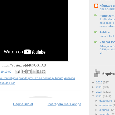
Náufrago d
CELSO PRE
Ponte Jorn
Ex-PM réu p
advogado e d
quinto adia
Pública
Nada é fácil,
z BLOG D
Advogado Sir
CIDH por vio
VP
https://youtu.be/jd-RfFUQmAU
s
19:19:00
Arquivo
 Central gera grande prejuízo às contas públicas'
,
Auditoria
►
2026
(527)
axa de juros
►
2025
(836)
►
2024
(1329)
▼
2023
(1474)
►
dezembro
(
Página inicial
Postagem mais antiga
►
novembro
(
►
outubro
(128
►
setembro
(1