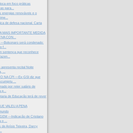
loca em foco práticas
as para...
s energias renováveis e o
ime...
ica de defesa nacional. Carta
 A MAIS IMPORTANTE MEDIDA
VA CON...
—Bolsonaro será condenado:
 f...
 sentença que reconhece
fazen...
o apresenta recital Noite
 ...
 NA CPI —Ex-GSI diz que
umpriu ...
ado por reter salário de
 p...
aria de Educação terá de rever
UE VALEU A PENA
 mundo
EM —Indicação de Cristiano
 o ...
 de Anísio Teixeira, Darcy
..