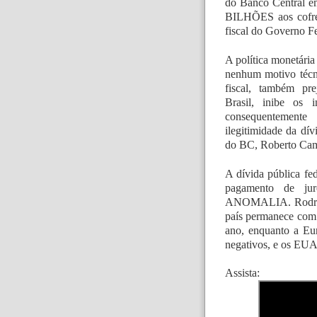
do Banco Central em
BILHÕES aos cofre
fiscal do Governo Fe
A política monetária
nenhum motivo técn
fiscal, também pr
Brasil, inibe os 
consequentemente
ilegitimidade da dív
do BC, Roberto Ca
A dívida pública fed
pagamento de jur
ANOMALIA. Rodrigo 
país permanece com 
ano, enquanto a Eur
negativos, e os EUA
Assista: