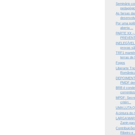
Seminário co
pedagógic
As farsas da
desenvolv
Por uma polít
aberta ...
PARTE XX –
PREVENTI
INELEGÍVEL 
provas são
TRF1 mantém
terras de 
Fogos
Liberarte Tri
Romântica,
DEPOIMENTO
PMDF desc
BRB é conden
correntista
MPDF: Secret
critéri...
UMA LUTA Q
A cintura do
LARGA MARG
Zanin para
Contribuições
Ribeiro e .