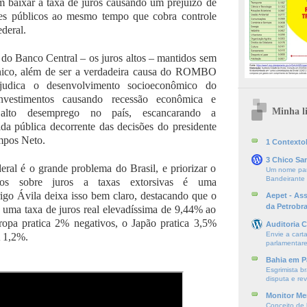
 baixar a taxa de juros causando um prejuízo de
s públicos ao mesmo tempo que cobra controle
deral.
 do Banco Central – os juros altos – mantidos sem
ico, além de ser a verdadeira causa do ROMBO
ejudica o desenvolvimento socioeconômico do
investimentos causando recessão econômica e
Minha li
 alto desemprego no país, escancarando a
ida pública decorrente das decisões do presidente
mpos Neto.
1 ContextoE
3 Chico Sa
eral é o grande problema do Brasil, e priorizar o
Um nome par
Bandeirante
os sobre juros a taxas extorsivas é uma
Ávila deixa isso bem claro, destacando que o
Aepet - As
da Petrobr
uma taxa de juros real elevadíssima de 9,44% ao
opa pratica 2% negativos, o Japão pratica 3,5%
Auditoria C
Envie a cart
 1,2%.
parlamentare
Bahia em P
Esgrimista br
disputa e re
Monitor Mer
Conceito de l