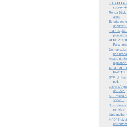
LUTA PELA T
sobrevivên
Renda Básica
alma
Estudantes 
ao visitar..
EDUCAÇÃO —M
pela incon
REPORTAGEM
Paranapan
Democracia g
nas urnas.
A saga da En
dignidade 
ALGO MUIT
PARTE III
STF: Liminar 
polí...
Olhos D´Água
do Povo!
STF rejeita 
sobre ...
STF anula pr
penais c..
Uma mulher 
MPDFT divulg
enfrentam