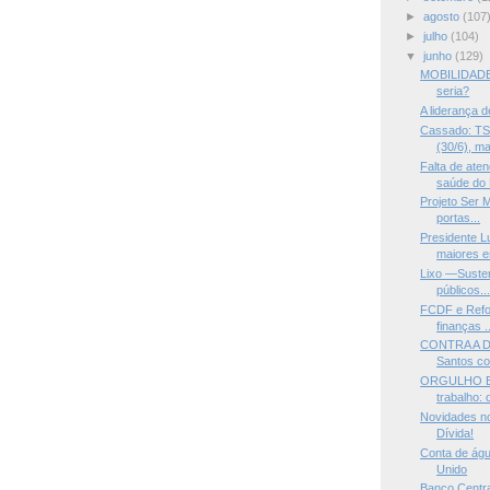
►
agosto
(107
►
julho
(104)
▼
junho
(129)
MOBILIDADE 
seria?
A liderança 
Cassado: TSE
(30/6), ma
Falta de ate
saúde do
Projeto Ser M
portas...
Presidente L
maiores er
Lixo —Susten
públicos..
FCDF e Refor
finanças ..
CONTRA A 
Santos co
ORGULHO E L
trabalho: 
Novidades no
Dívida!
Conta de águ
Unido
Banco Centra