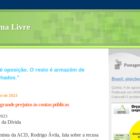
ma Livre
Postage
é oposição. O resto é armazém de
lhados."
Brasil: eleiç
Quinta, 4 de agos
Publicado em 04/08
ho de 2023
Fattorelli O problem
grande prejuízo às contas públicas
 2023
 da Dívida
mista da ACD, Rodrigo Ávila, fala sobre a recusa