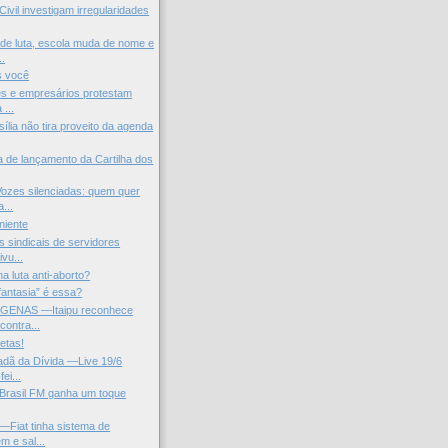
Civil investigam irregularidades
de luta, escola muda de nome e
.
s você
s e empresários protestam
 ...
ília não tira proveito da agenda
a de lançamento da Cartilha dos
zes silenciadas: quem quer
a...
niente
 sindicais de servidores
ivu...
a luta anti-aborto?
fantasia” é essa?
GENAS —Itaipu reconhece
contra...
letas!
dadã da Dívida —Live 19/6
ei...
Brasil FM ganha um toque
Fiat tinha sistema de
m e sal...