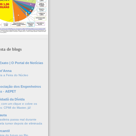
sta de blogs
xato | O Portal de Notícias
nt'Anna
a a Feira do Núcleo
sociação dos Engenheiros
as - AEPET
idadã da Dívida
a com um clique e cobre os
s: CPMI do Master, já!
auta
asileira passa mal durante
vela tumor depois de eliminada
cantil
oja do futuro no Rio