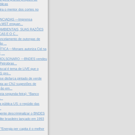
blicas
Lira o mentor dos cortes no
NCIADAS —Imprensa
za MST enquan...
AMBIENTAIS, SUAS RAZÕES
AS E O C...
ncelamento de outorgas de
o ...
ICA —Moraes autoriza Cid na
 ...
OLSONARO —BNDES vendeu
Petrobras...
scal é tema de LIVE que o
 pro...
se disfarça pintado de verde
ta ao CNJ sugestões de
ção em...
esta segunda-feira): “Banco
...
a pública US: o repúdio das
.
gente descriminalizar o BNDES
lite brasileiro lançado em 1993
"Energia per capita é o melhor