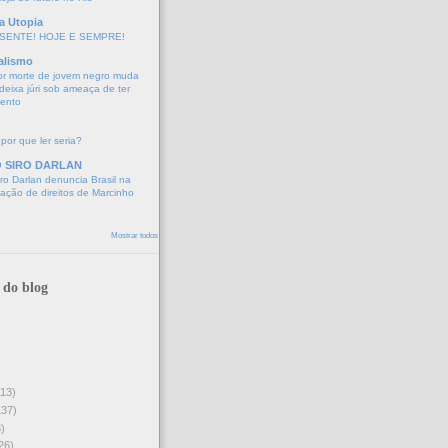
a Utopia
SENTE! HOJE E SEMPRE!
alismo
or morte de jovem negro muda
eixa júri sob ameaça de ter
mento
 por que ler seria?
O SIRO DARLAN
o Darlan denuncia Brasil na
lação de direitos de Marcinho
Mostrar todos
 do blog
113)
137)
)
26)