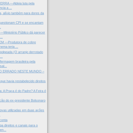
ERRA —Aldeia luta pela
cia a ...
, alívio também para dores da
questionam CPI e se encantam
.
inistério Público dá parecer
...
 —Produtora de cobre
ema teria ...
olpeada (O arranjo derrotado
..
fermagem brasileira pela
sal...
O ERRADO NESTE MUNDO –
que havia restabelecido direitos
: A Praça é do Padre? A Feira é
ação do ex-presidente Bolsonaro
ovas utilizadas em duas ações
.
conta
a direitos e canais para o
en...