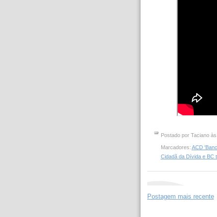
Postado por
Taciano
à
Marcadores:
ACD 'Banco
Cidadã da Dívida e BC t
Postagem mais recente