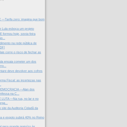
)
—Tarifa zero: imagina que bom
de Lula esboça um projeto
 formou hoje, sexta-feira
io...
ndimento na rede pública de
 DF!
ais corre o risco de fechar as
ula ensaia cometer um dos
ro...
tare deve devolver aos cofres
.
ma Fiscal: as incertezas nas
.
DEMOCRACIA —Alan dos
nfessa na C...
UTA —Na rua, no lar e no
orga...
 site da Auditoria Cidadã da
a e esgoto subirá 40% no Reino
l gera grande prejuízo às