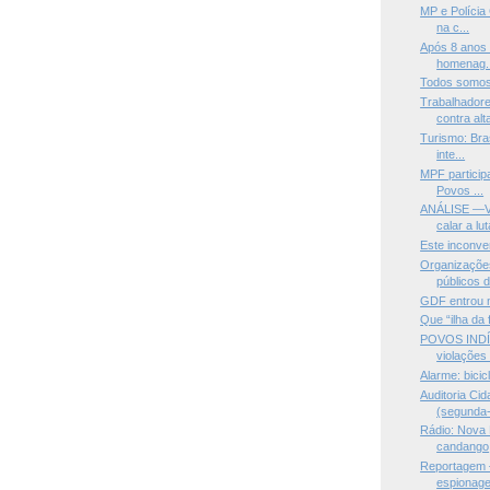
MP e Polícia 
na c...
Após 8 anos 
homenag..
Todos somo
Trabalhadore
contra alta
Turismo: Bras
inte...
MPF particip
Povos ...
ANÁLISE —Vo
calar a lut
Este inconve
Organizações
públicos d
GDF entrou n
Que “ilha da 
POVOS INDÍ
violações 
Alarme: bicic
Auditoria Ci
(segunda-f
Rádio: Nova 
candango
Reportagem —
espionage