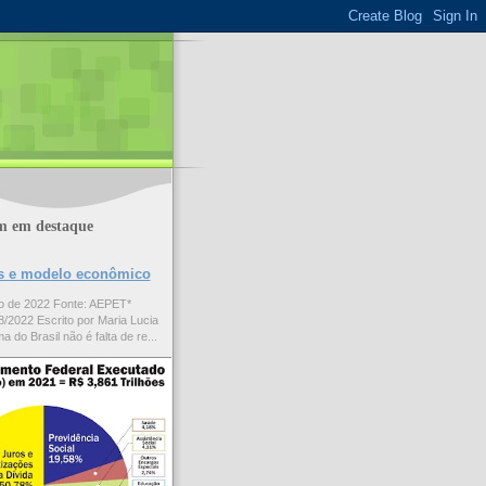
m em destaque
ões e modelo econômico
to de 2022 Fonte: AEPET*
/2022 Escrito por Maria Lucia
a do Brasil não é falta de re...