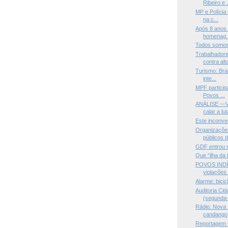
Ribeiro e .
MP e Polícia 
na c...
Após 8 anos 
homenag..
Todos somo
Trabalhadore
contra alta
Turismo: Bras
inte...
MPF particip
Povos ...
ANÁLISE —Vo
calar a lut
Este inconve
Organizações
públicos d
GDF entrou n
Que “ilha da 
POVOS INDÍ
violações 
Alarme: bicic
Auditoria Ci
(segunda-f
Rádio: Nova 
candango
Reportagem —