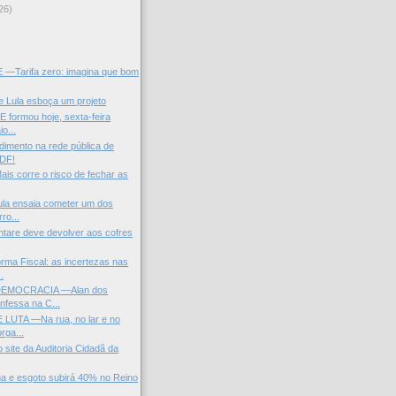
26)
)
—Tarifa zero: imagina que bom
de Lula esboça um projeto
 formou hoje, sexta-feira
io...
ndimento na rede pública de
 DF!
ais corre o risco de fechar as
ula ensaia cometer um dos
ro...
tare deve devolver aos cofres
.
ma Fiscal: as incertezas nas
.
DEMOCRACIA —Alan dos
nfessa na C...
UTA —Na rua, no lar e no
orga...
 site da Auditoria Cidadã da
a e esgoto subirá 40% no Reino