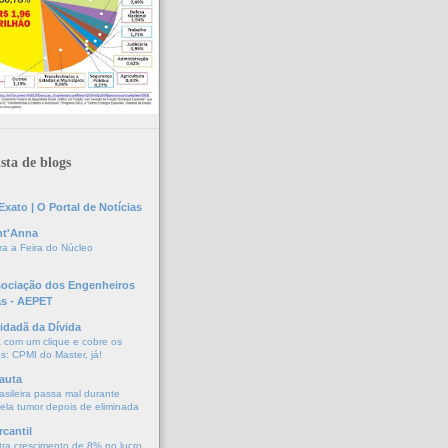
sta de blogs
xato | O Portal de Notícias
nt'Anna
a a Feira do Núcleo
sociação dos Engenheiros
as - AEPET
idadã da Dívida
a com um clique e cobre os
s: CPMI do Master, já!
auta
asileira passa mal durante
vela tumor depois de eliminada
cantil
tra crescimento de 8% no lucro