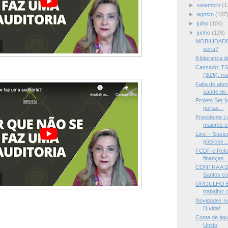
►
setembro
(1
►
agosto
(107
►
julho
(104)
▼
junho
(129)
MOBILIDADE 
seria?
A liderança 
Cassado: TSE
(30/6), ma
Falta de ate
saúde do
Projeto Ser M
portas...
Presidente L
maiores er
Lixo —Susten
públicos..
FCDF e Refor
finanças ..
CONTRA A 
Santos co
ORGULHO E L
trabalho: 
Novidades no
Dívida!
Conta de águ
Unido