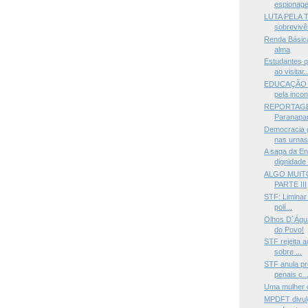
espionage
LUTA PELA T
sobrevivên
Renda Básica
alma
Estudantes 
ao visitar..
EDUCAÇÃO —M
pela incon
REPORTAGEM
Paranapan
Democracia g
nas urnas.
A saga da En
dignidade 
ALGO MUIT
PARTE III
STF: Liminar 
polí...
Olhos D´Água
do Povo!
STF rejeita 
sobre ...
STF anula pr
penais c..
Uma mulher 
MPDFT divulg