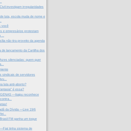
..
Civil investigam irregularidades
de luta, escola muda de nome e
.
s você
s e empresários protestam
 ...
ília não tira proveito da agenda
a de lançamento da Cartilha dos
zes silenciadas: quem quer
a...
niente
 sindicais de servidores
ivu...
a luta anti-aborto?
fantasia” é essa?
GENAS —Itaipu reconhece
contra...
letas!
dadã da Dívida —Live 19/6
ei...
Brasil FM ganha um toque
Fiat tinha sistema de