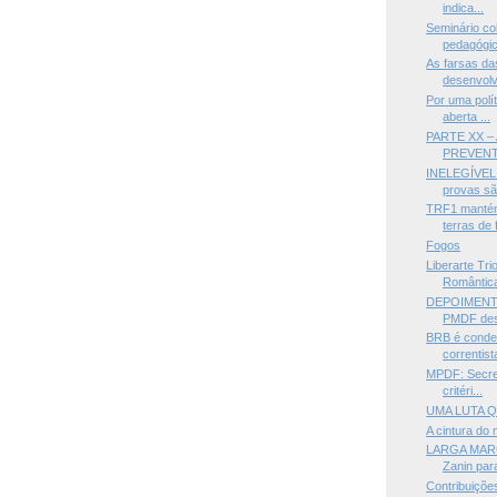
indica...
Seminário co
pedagógic
As farsas da
desenvolv
Por uma polít
aberta ...
PARTE XX –
PREVENTI
INELEGÍVEL 
provas são
TRF1 mantém
terras de 
Fogos
Liberarte Tri
Romântica,
DEPOIMENTO
PMDF desc
BRB é conden
correntista
MPDF: Secret
critéri...
UMA LUTA Q
A cintura do
LARGA MARG
Zanin para
Contribuições