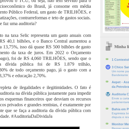
provou o TCU, ou seja, não tem servido para o
ocioeconômico do Brasil, já consome em média
nto Público Federal, um gasto de TRILHÕES, e
vatizações, contrarreformas e teto de gastos sociais.
e faz uma auditoria?
 na taxa Selic representa um gasto anuais com
 RS 40,1 bilhões, e o Banco Central aumentou a
ra 13,75%, isso dá quase RS 500 bilhões de gasto
Minha li
ento da taxa de juros. Em 2022 o Orçamento
pago), foi de RS 4,060 TRILHÕES, sendo que o
1 ContextoE
a dívida pública foi de RS 1.879 trilhão,
3 Chico Sa
30% de todo orçamento pago, já o gasto com a
Um nome par
 3,37% e educação 2,70%.
Bandeirante
Aepet - As
pleta de ilegalidades e ilegitimidades. O fato é
da Petrobr
uditoria na dívida pública justamente para impedir
Auditoria C
ios esquemas financeiros que desviam os recursos
Envie a cart
parlamentare
cos privados e grandes rentistas, é exatamente por
Bahia em P
nte que se faça a auditoria da dívida pública com
Esgrimista br
iedade. #AuditoriaDaDividaJa
disputa e re
Monitor Mer
Renner regis