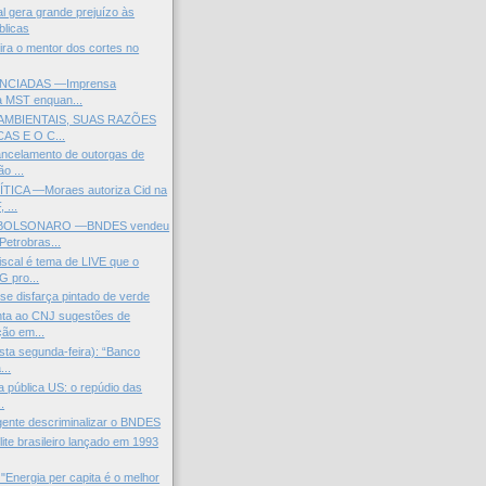
l gera grande prejuízo às
blicas
Lira o mentor dos cortes no
NCIADAS —Imprensa
za MST enquan...
AMBIENTAIS, SUAS RAZÕES
AS E O C...
ncelamento de outorgas de
o ...
ICA —Moraes autoriza Cid na
 ...
OLSONARO —BNDES vendeu
Petrobras...
scal é tema de LIVE que o
 pro...
se disfarça pintado de verde
ta ao CNJ sugestões de
ção em...
esta segunda-feira): “Banco
...
a pública US: o repúdio das
.
gente descriminalizar o BNDES
lite brasileiro lançado em 1993
"Energia per capita é o melhor