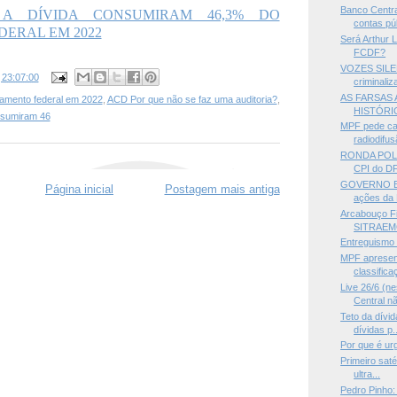
Banco Centra
A DÍVIDA CONSUMIRAM 46,3% DO
contas pú
ERAL EM 2022
Será Arthur 
FCDF?
VOZES SILE
s
23:07:00
criminali
AS FARSAS 
amento federal em 2022
,
ACD Por que não se faz uma auditoria?
,
HISTÓRIC
nsumiram 46
MPF pede ca
radiodifusã
RONDA POLÍT
CPI do DF,
GOVERNO B
Página inicial
Postagem mais antiga
ações da 
Arcabouço Fi
SITRAEMG
Entreguismo 
MPF apresen
classifica
Live 26/6 (n
Central nã
Teto da dívid
dívidas p..
Por que é ur
Primeiro saté
ultra...
Pedro Pinho: 