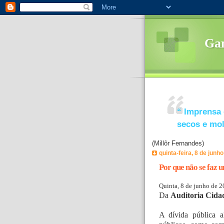
Ga
“
Imprensa 
secos e mo
(Millôr Fernandes)
quinta-feira, 8 de junh
Por que não se faz 
Quinta, 8 de junho de 
Da
Auditoria Cida
A dívida pública a