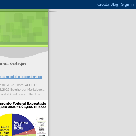
m em destaque
ões e modelo econômico
to de 2022 Fonte: AEPET*
/2022 Escrito por Maria Lucia
a do Brasil não é falta de re...