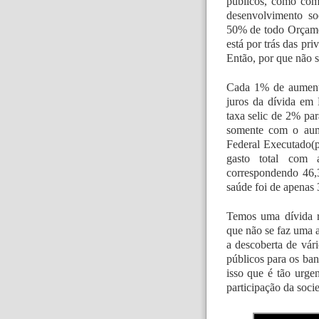
públicos, como com
desenvolvimento s
50% de todo Orçame
está por trás das pri
Então, por que não s
Cada 1% de aumento
juros da dívida em
taxa selic de 2% pa
somente com o aum
Federal Executado(
gasto total com 
correspondendo 46,
saúde foi de apenas
Temos uma dívida re
que não se faz uma a
a descoberta de vár
públicos para os ban
isso que é tão urge
participação da soc