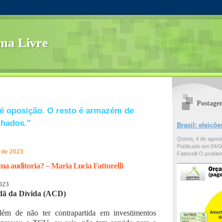
ma Livre
Postage
é oposição. O resto é armazém de
lhados."
Brasil: eleiç
Quinta, 4 de agos
Publicado em 04/08
o de 2023
Fattorelli O problem
uma auditoria? – Maria Lucia Fattorelli
2023
dã da Dívida (ACD)
lém de não ter contrapartida em investimentos