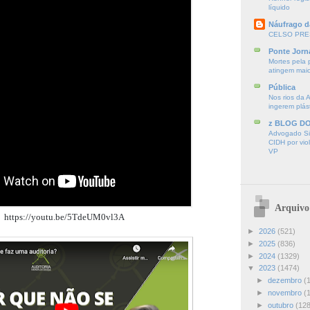
líquido
Náufrago d
CELSO PRE
Ponte Jorn
Mortes pela 
atingem mai
Pública
Nos rios da 
ingerem plás
z BLOG D
Advogado Sir
CIDH por vio
VP
Arquivo
https://youtu.be/5TdeUM0vl3A
►
2026
(521)
►
2025
(836)
►
2024
(1329)
▼
2023
(1474)
►
dezembro
(
►
novembro
(
►
outubro
(128