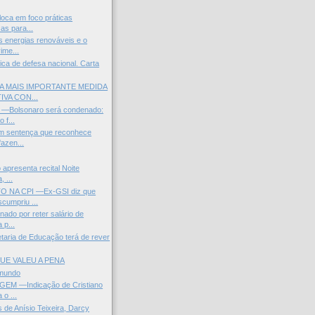
loca em foco práticas
as para...
s energias renováveis e o
ime...
ica de defesa nacional. Carta
 A MAIS IMPORTANTE MEDIDA
VA CON...
—Bolsonaro será condenado:
 f...
 sentença que reconhece
fazen...
o apresenta recital Noite
 ...
 NA CPI —Ex-GSI diz que
umpriu ...
ado por reter salário de
 p...
aria de Educação terá de rever
UE VALEU A PENA
 mundo
EM —Indicação de Cristiano
 o ...
 de Anísio Teixeira, Darcy