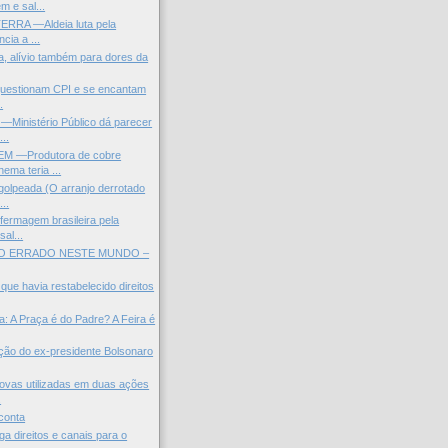
m e sal...
ERRA —Aldeia luta pela
cia a ...
, alívio também para dores da
questionam CPI e se encantam
.
inistério Público dá parecer
...
 —Produtora de cobre
ema teria ...
olpeada (O arranjo derrotado
..
fermagem brasileira pela
sal...
O ERRADO NESTE MUNDO –
que havia restabelecido direitos
: A Praça é do Padre? A Feira é
ação do ex-presidente Bolsonaro
ovas utilizadas em duas ações
.
conta
a direitos e canais para o