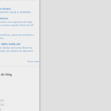
a Utopia
SENTE! HOJE E SEMPRE!
alismo
polícia com agentes de folga
or número desde 2022 em SP
Amazônia, peixes já respiram e
tico
O SIRO DARLAN
o Darlan denuncia Brasil na
lação de direitos de Marcinho
Mostrar todos
 do blog
113)
137)
)