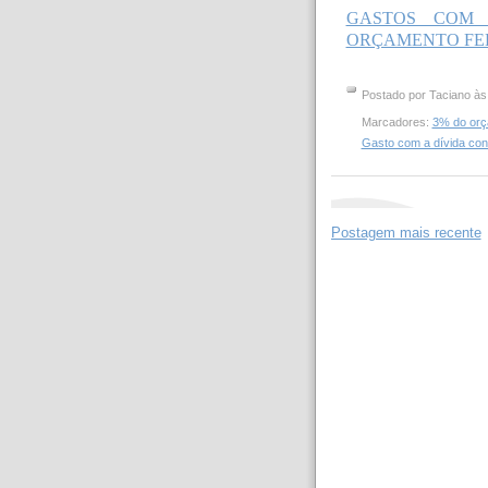
GASTOS COM 
ORÇAMENTO FED
Postado por
Taciano
à
Marcadores:
3% do orç
Gasto com a dívida co
Postagem mais recente