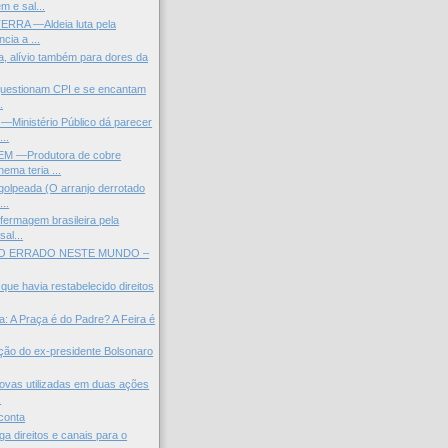
m e sal...
ERRA —Aldeia luta pela
cia a ...
, alívio também para dores da
questionam CPI e se encantam
.
inistério Público dá parecer
...
 —Produtora de cobre
ema teria ...
olpeada (O arranjo derrotado
..
fermagem brasileira pela
sal...
O ERRADO NESTE MUNDO –
que havia restabelecido direitos
: A Praça é do Padre? A Feira é
ação do ex-presidente Bolsonaro
ovas utilizadas em duas ações
.
conta
a direitos e canais para o