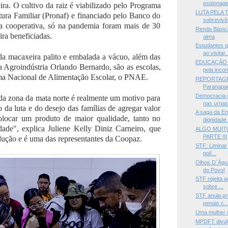
espionage
ra. O cultivo da raiz é viabilizado pelo Programa
LUTA PELA T
tura Familiar (Pronaf) e financiado pelo Banco do
sobrevivên
a cooperativa, só na pandemia foram mais de 30
Renda Básica
ra beneficiadas.
alma
Estudantes 
ao visitar..
 da macaxeira palito e embalada a vácuo, além das
EDUCAÇÃO —M
a Agroindústria Orlando Bernardo, são as escolas,
pela incon
ma Nacional de Alimentação Escolar, o PNAE.
REPORTAGEM
Paranapan
Democracia g
 da zona da mata norte é realmente um motivo para
nas urnas.
o da luta e do desejo das famílias de agregar valor
A saga da En
olocar um produto de maior qualidade, tanto no
dignidade 
de", explica Juliene Kelly Diniz Carneiro, que
ALGO MUIT
PARTE III
dução e é uma das representantes da Coopaz.
STF: Liminar 
polí...
Olhos D´Água
do Povo!
STF rejeita 
sobre ...
STF anula pr
penais c..
Uma mulher 
MPDFT divulg