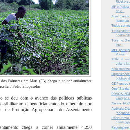
Ribeiro e .
MP e Polícia 
na c...
Após 8 anos 
homenag..
Todos somo
Trabalhadore
contra alta
Turismo: Bras
inte...
MPF particip
Povos ...
ANÁLISE —Vo
calar a lut
Este inconve
Organizações
públicos d
dos Palmares em Mari (PB) chega a colher anualmente
GDF entrou n
xeira. / Pedro Stropasolas
Que “ilha da 
POVOS INDÍ
o se deu com o avanço das políticas públicas
violações 
 possibilitaram o beneficiamento do tubérculo por
Alarme: bicic
Auditoria Ci
va de Produção Agropecuária do Assentamento
(segunda-f
Rádio: Nova 
candango
sentamento chega a colher anualmente 4.250
Reportagem —