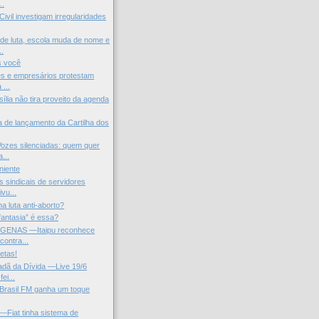
..
Civil investigam irregularidades
de luta, escola muda de nome e
.
s você
s e empresários protestam
 ...
ília não tira proveito da agenda
a de lançamento da Cartilha dos
zes silenciadas: quem quer
a...
niente
 sindicais de servidores
ivu...
a luta anti-aborto?
fantasia” é essa?
GENAS —Itaipu reconhece
contra...
letas!
dadã da Dívida —Live 19/6
ei...
Brasil FM ganha um toque
Fiat tinha sistema de