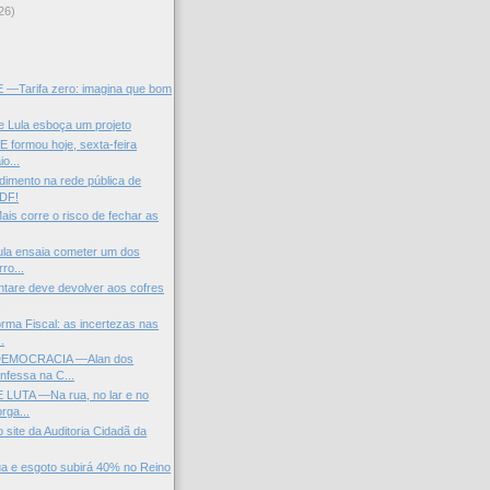
26)
)
—Tarifa zero: imagina que bom
de Lula esboça um projeto
 formou hoje, sexta-feira
io...
ndimento na rede pública de
 DF!
ais corre o risco de fechar as
ula ensaia cometer um dos
ro...
tare deve devolver aos cofres
.
ma Fiscal: as incertezas nas
.
DEMOCRACIA —Alan dos
nfessa na C...
UTA —Na rua, no lar e no
orga...
 site da Auditoria Cidadã da
a e esgoto subirá 40% no Reino