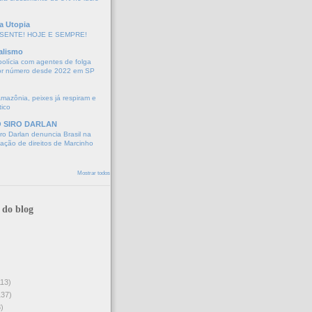
a Utopia
SENTE! HOJE E SEMPRE!
alismo
polícia com agentes de folga
or número desde 2022 em SP
Amazônia, peixes já respiram e
tico
O SIRO DARLAN
o Darlan denuncia Brasil na
lação de direitos de Marcinho
Mostrar todos
 do blog
113)
137)
)