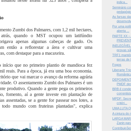
instalou nesse Brasil há 523 anos", completa a
indica...
Seminário co
pedagógic
As farsas da
ão
desenvolv
Por uma polít
tamento Zumbi dos Palmares, com 1,2 mil hectares,
aberta ...
atrás, quando o MST ocupou um latifúndio
PARTE XX –
PREVENTI
brigava apenas algumas cabeças de gado. Os
INELEGÍVEL 
am então a reflorestar a área e cultivar uma
provas são
ras, com destaque para a macaxeira.
TRF1 mantém
terras de 
 início que no primeiro plantio de mandioca fez
Fogos
Liberarte Tri
mil reais. Para a época, já era uma boa economia.
Romântica,
ritório que vai marcar o avanço da reforma agrária
DEPOIMENTO
tividade. O assentamento Zumbi dos Palmares é um
PMDF desc
nte produtivo. Quando a gente pega os primeiros
BRB é conden
correntista
ção, fomento, aí a gente investe em plantação de
MPDF: Secret
ias assentadas, se a gente for passear nos lotes, a
critéri...
r todo mundo com fruteiras plantadas", explica
UMA LUTA Q
A cintura do
LARGA MARG
Zanin para
Contribuições