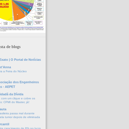
sta de blogs
xato | O Portal de Notícias
nt'Anna
a a Feira do Núcleo
sociação dos Engenheiros
as - AEPET
idadã da Dívida
a com um clique e cobre os
s: CPMI do Master, já!
auta
asileira passa mal durante
vela tumor depois de eliminada
cantil
tra crescimento de 8% no lucro