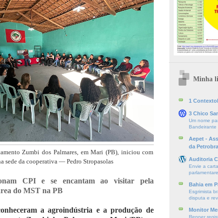
Minha li
1 ContextoE
3 Chico Sa
Um nome par
Bandeirante
Aepet - As
da Petrobr
ntamento Zumbi dos Palmares, em Mari (PB), iniciou com
Auditoria C
a sede da cooperativa — Pedro Stropasolas
Envie a cart
parlamentare
ionam CPI e se encantam ao visitar pela
Bahia em P
área do MST na PB
Esgrimista br
disputa e re
onheceram a agroindústria e a produção de
Monitor Mer
Renner regis