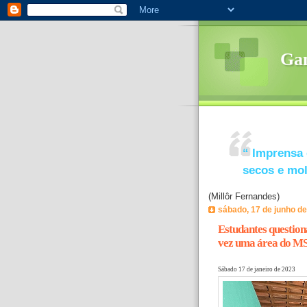
Ga
“
Imprensa 
secos e mo
(Millôr Fernandes)
sábado, 17 de junho d
Estudantes question
vez uma área do M
Sábado 17 de janeiro de 2023