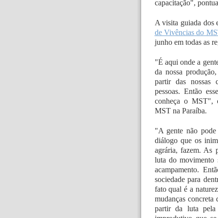
capacitação", pontua
A visita guiada dos
de Vivências do M
junho em todas as re
"É aqui onde a gente
da nossa produção, 
partir das nossas 
pessoas. Então ess
conheça o MST", e
MST na Paraíba.
"A gente não pode
diálogo que os inim
agrária, fazem. As
luta do movimento s
acampamento. Então
sociedade para dent
fato qual é a naturez
mudanças concreta 
partir da luta pela