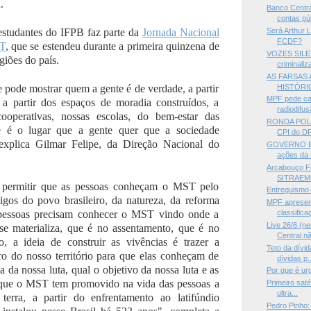
.
Banco Centra
contas pú
 estudantes do IFPB faz parte da
Jornada Nacional
Será Arthur 
FCDF?
ST
, que se estendeu durante a primeira quinzena de
VOZES SILE
giões do país.
criminali
AS FARSAS 
HISTÓRIC
 pode mostrar quem a gente é de verdade, a partir
MPF pede ca
a partir dos espaços de moradia construídos, a
radiodifusã
cooperativas, nossas escolas, do bem-estar das
RONDA POLÍT
e é o lugar que a gente quer que a sociedade
CPI do DF,
xplica Gilmar Felipe, da Direção Nacional do
GOVERNO B
ações da 
Arcabouço Fi
SITRAEMG
 permitir que as pessoas conheçam o MST pelo
Entreguismo 
igos do povo brasileiro, da natureza, da reforma
MPF apresen
 pessoas precisam conhecer o MST vindo onde a
classifica
Live 26/6 (n
e materializa, que é no assentamento, que é no
Central nã
, a ideia de construir as vivências é trazer a
Teto da dívid
ro do nosso território para que elas conheçam de
dívidas p..
a da nossa luta, qual o objetivo da nossa luta e as
Por que é ur
que o MST tem promovido na vida das pessoas a
Primeiro saté
ultra...
 terra, a partir do enfrentamento ao latifúndio
Pedro Pinho: 