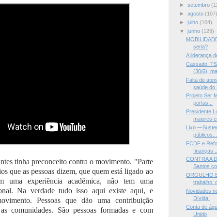
►
setembro
(1
►
agosto
(107
►
julho
(104)
▼
junho
(129)
MOBILIDADE 
seria?
A liderança 
Cassado: TSE
(30/6), ma
Falta de ate
saúde do
Projeto Ser M
portas...
Presidente L
maiores er
Lixo —Susten
públicos..
FCDF e Refor
finanças ..
CONTRA A 
ntes tinha preconceito contra o movimento. "Parte
Santos co
ios que as pessoas dizem, que quem está ligado ao
ORGULHO E L
m uma experiência acadêmica, não tem uma
trabalho: 
ional. Na verdade tudo isso aqui existe aqui, e
Novidades no
Dívida!
movimento. Pessoas que dão uma contribuição
Conta de águ
a as comunidades. São pessoas formadas e com
Unido