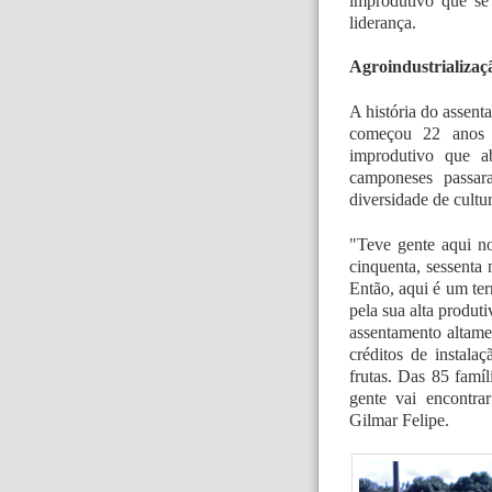
improdutivo que se 
liderança.
Agroindustrializaç
A história do assen
começou 22 anos 
improdutivo que a
camponeses passar
diversidade de cultu
"Teve gente aqui no
cinquenta, sessenta 
Então, aqui é um ter
pela sua alta produ
assentamento altame
créditos de instala
frutas. Das 85 famíl
gente vai encontra
Gilmar Felipe.