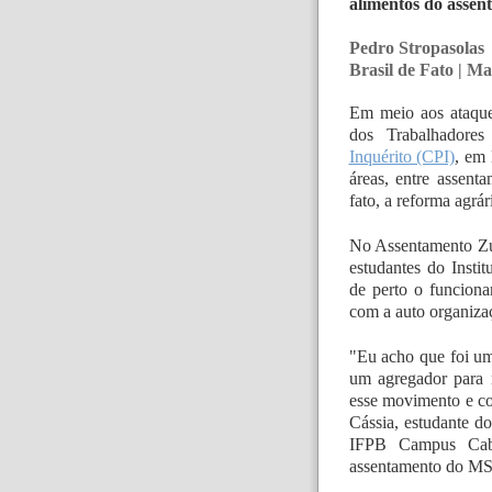
alimentos do asse
Pedro Stropasolas
Brasil de Fato | Ma
Em meio aos ataque
dos Trabalhador
Inquérito (CPI)
, em 
áreas, entre assent
fato, a reforma agrár
No Assentamento Zu
estudantes do Insti
de perto o funciona
com a auto organiz
"Eu acho que foi u
um agregador para 
esse movimento e co
Cássia, estudante d
IFPB Campus Cabe
assentamento do MS