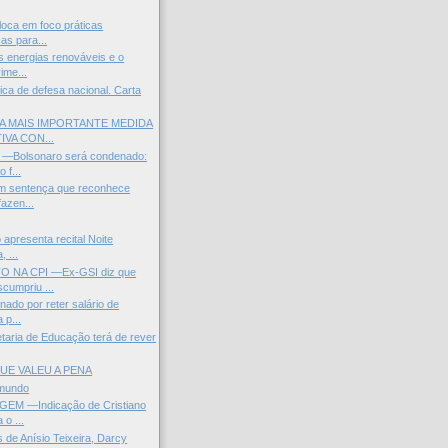
loca em foco práticas
as para...
s energias renováveis e o
ime...
ica de defesa nacional. Carta
 A MAIS IMPORTANTE MEDIDA
VA CON...
—Bolsonaro será condenado:
 f...
 sentença que reconhece
fazen...
o apresenta recital Noite
 ...
 NA CPI —Ex-GSI diz que
umpriu ...
ado por reter salário de
 p...
aria de Educação terá de rever
UE VALEU A PENA
 mundo
EM —Indicação de Cristiano
 o ...
 de Anísio Teixeira, Darcy