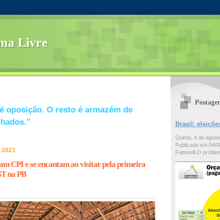
ma Livre
Postage
é oposição. O resto é armazém de
lhados."
Brasil: eleiç
Quinta, 4 de agos
Publicado em 04/08
e 2023
Fattorelli O problem
am CPI e se encantam ao visitar pela primeira
ST na PB