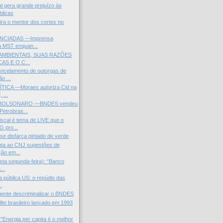
l gera grande prejuízo às
blicas
Lira o mentor dos cortes no
NCIADAS —Imprensa
za MST enquan...
AMBIENTAIS, SUAS RAZÕES
AS E O C...
ncelamento de outorgas de
o ...
ICA —Moraes autoriza Cid na
 ...
OLSONARO —BNDES vendeu
Petrobras...
scal é tema de LIVE que o
 pro...
se disfarça pintado de verde
ta ao CNJ sugestões de
ção em...
esta segunda-feira): “Banco
...
a pública US: o repúdio das
.
gente descriminalizar o BNDES
lite brasileiro lançado em 1993
"Energia per capita é o melhor