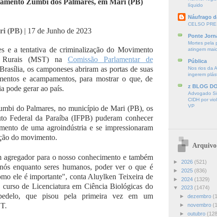
ntamento Zumbi dos Palmares, em Mari (PB)
líquido
Náufrago d
CELSO PRE
ri (PB)
| 17 de Junho de 2023
Ponte Jorn
Mortes pela 
s e a tentativa de criminalização do Movimento
atingem mai
es Rurais (MST) na
Comissão Parlamentar de
Pública
Brasília, os camponeses abriram as portas de suas
Nos rios da 
ingerem plás
amentos e acampamentos, para mostrar o que, de
z BLOG D
ia pode gerar ao país.
Advogado Sir
CIDH por vio
VP
mbi do Palmares, no município de Mari (PB), os
tuto Federal da Paraíba (IFPB) puderam conhecer
mento de uma agroindústria e se impressionaram
ação do movimento.
Arquivo
m agregador para o nosso conhecimento e também
►
2026
(521)
nós enquanto seres humanos, poder ver o que é
►
2025
(836)
mo ele é importante", conta Aluylken Teixeira de
►
2024
(1329)
o curso de Licenciatura em Ciência Biológicas do
▼
2023
(1474)
delo, que pisou pela primeira vez em um
►
dezembro
(
T.
►
novembro
(
►
outubro
(128