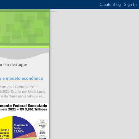
m em destaque
ões e modelo econômico
to de 2022 Fonte: AEPET*
/2022 Escrito por Maria Lucia
a do Brasil não é falta de re...