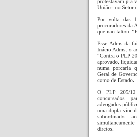
protestavam pra 
União– no Setor d
Por volta das 
procuradores da 
que não faltou. 
Esse Adms da fa
Inácio Adms, o ad
“Contra o PLP 20
aprovado, liquid
numa porcaria 
Geral de Governo
como de Estado.
O PLP 205/12 
concursados pa
advogados públic
uma dupla vincul
subordinado 
simultaneamente 
diretos.