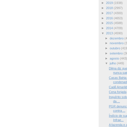
►
2019
(1938)
►
2018
(2997)
►
2017
(4300)
►
2016
(4653)
►
2015
(4588)
►
2014
(4709)
▼
2013
(4590)
►
dezembro
(
►
novembro
(
►
outubro
(419
►
setembro
(3
►
agosto
(443
▼
julho
(449)
Dilma diz que
nunca sai
Casas Bahia
condenado
Cadê Amaril
Cena forjada
Inquérito sob
da ...
PGR denuncia
contra ...
Índício de s
Infrae...
A fazenda e 