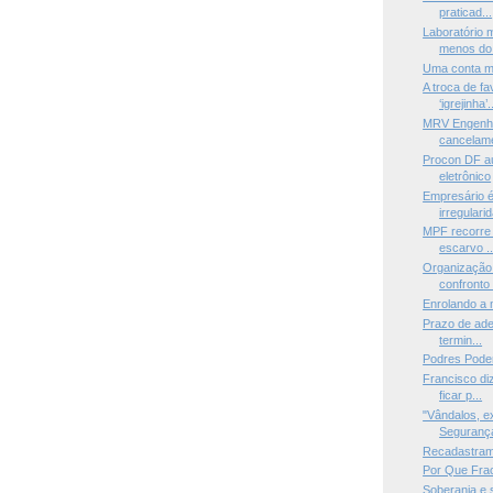
praticad...
Laboratório
menos do 
Uma conta mu
A troca de f
‘igrejinha’.
MRV Engenha
cancelame
Procon DF a
eletrônico
Empresário é
irregularid
MPF recorre 
escarvo ..
Organização 
confronto 
Enrolando a
Prazo de ade
termin...
Podres Pode
Francisco diz
ficar p...
"Vândalos, e
Segurança
Recadastrame
Por Que Fra
Soberania e 