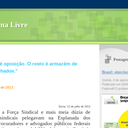
ma Livre
Postage
é oposição. O resto é armazém de
lhados."
Brasil: eleiç
Quinta, 4 de agos
Publicado em 04/08
o de 2013
Fattorelli O problem
Sexta, 12 de julho de 2013
 a Força Sindical e mais meia dúzia de
 sindicais pelegavam na Esplanada dos
procuradores e advogados públicos federais