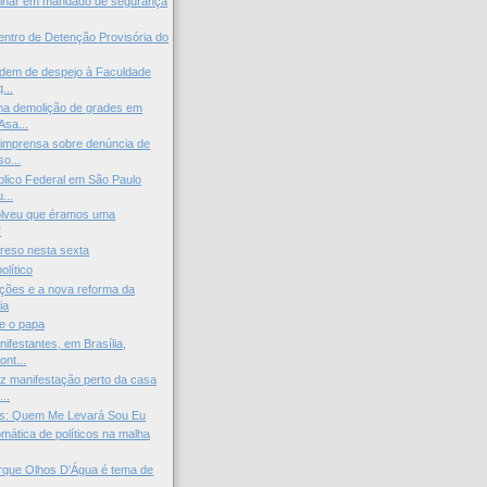
iminar em mandado de segurança
ntro de Detenção Provisória do
rdem de despejo à Faculdade
...
ma demolição de grades em
Asa...
imprensa sobre denúncia de
o...
úblico Federal em São Paulo
...
solveu que éramos uma
”
preso nesta sexta
olítico
ções e a nova reforma da
ia
 e o papa
ifestantes, em Brasília,
ont...
z manifestação perto da casa
..
s: Quem Me Levará Sou Eu
omática de políticos na malha
rque Olhos D'Água é tema de