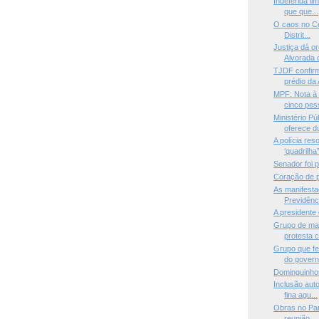
Indeferida l
que que...
O caos no Ce
Distrit...
Justiça dá o
Alvorada q
TJDF confir
prédio da 
MPF: Nota à 
cinco pess
Ministério P
oferece du
A polícia re
‘quadrilha
Senador foi 
Coração de p
As manifesta
Previdênc
A presidente
Grupo de man
protesta c
Grupo que fe
do govern.
Dominguinho
Inclusão aut
fina agu...
Obras no Pa
reunião