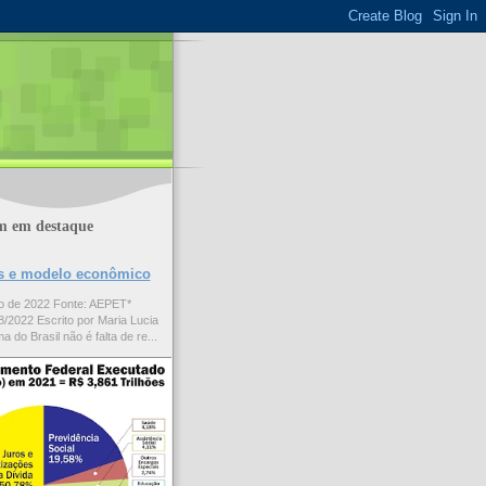
m em destaque
ões e modelo econômico
to de 2022 Fonte: AEPET*
/2022 Escrito por Maria Lucia
a do Brasil não é falta de re...