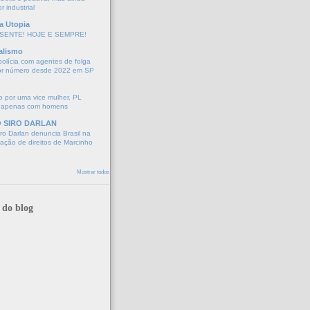
r industrial
a Utopia
SENTE! HOJE E SEMPRE!
alismo
polícia com agentes de folga
or número desde 2022 em SP
 por uma vice mulher, PL
 apenas com homens
O SIRO DARLAN
o Darlan denuncia Brasil na
lação de direitos de Marcinho
Mostrar todos
 do blog