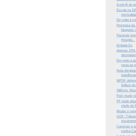
A má-fé do ter
Escola no DF
mensalida
De volta à c
Pesquisa da
bloquear d
Paciente mor
Hospita...
Embala Eu
Apenas 23% d
desmatam
Em meio a ta
resta ao pr
Nota divulga
manifest
MPDF defend
ônibus d
Silêncio. Mus
País mudo n
PF pede afas
chefe do P
Mudar o rum
GDF: Tribun
novamente 
Cariocas e p
contra Ca