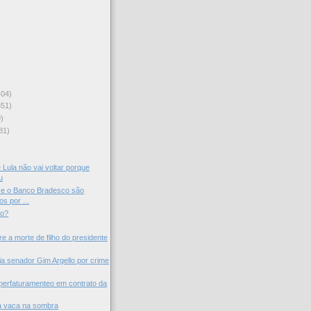
404)
351)
)
81)
)
 Lula não vai voltar porque
u
 e o Banco Bradesco são
s por ...
do?
re a morte de filho do presidente
 senador Gim Argello por crime
uperfaturamenteo em contrato da
a vaca na sombra