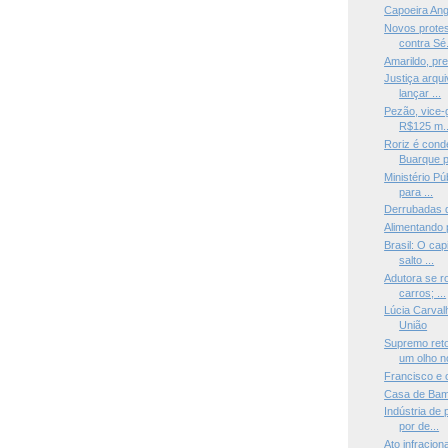
Capoeira Ang
Novos protes
contra Sé.
Amarildo, pr
Justiça arqu
lançar ...
Pezão, vice-
R$125 m..
Roriz é cond
Buarque p
Ministério P
para ...
Derrubadas 
Alimentando 
Brasil: O cap
salto ...
Adutora se r
carros; ...
Lúcia Carval
União
Supremo ret
um olho no
Francisco e 
Casa de Ba
Indústria de
por de...
Ato infracion