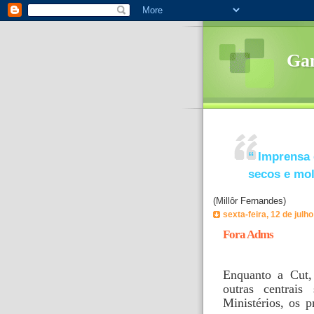
Ga
“
Imprensa 
secos e mo
(Millôr Fernandes)
sexta-feira, 12 de julh
Fora Adms
Enquanto a Cut,
outras centrais
Ministérios, os 