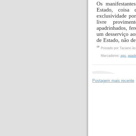
Os manifestant
Estado, coisa
exclusividade po
livre provime
apadrinhados, fer
um desserviço ao
de Estado, não d
Postado por
Taciano
à
Marcadores:
agu
,
apad
Postagem mais recente