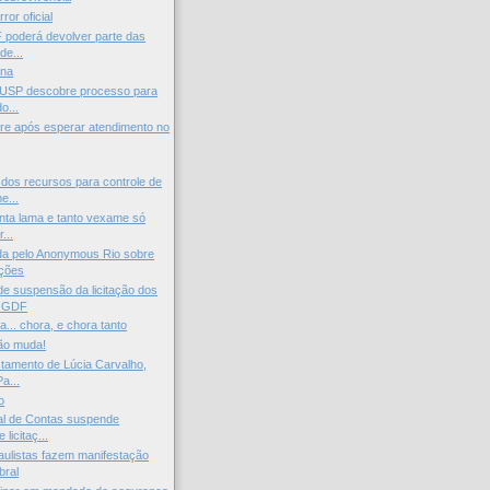
ror oficial
 poderá devolver parte das
de...
ena
 USP descobre processo para
o...
re após esperar atendimento no
os recursos para controle de
e...
nta lama e tanto vexame só
...
da pelo Anonymous Rio sobre
ações
e suspensão da licitação dos
o GDF
a... chora, e chora tanto
ão muda!
tamento de Lúcia Carvalho,
a...
o
al de Contas suspende
licitaç...
aulistas fazem manifestação
bral