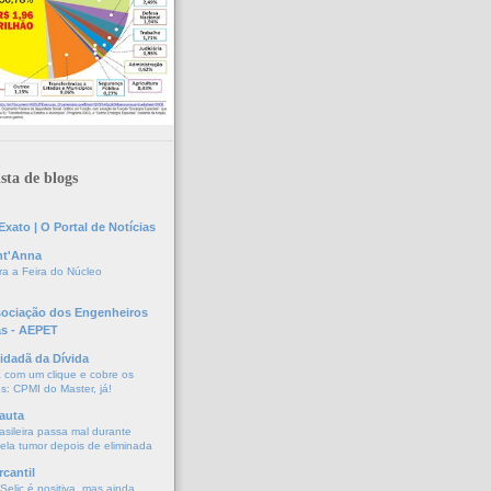
sta de blogs
xato | O Portal de Notícias
nt'Anna
a a Feira do Núcleo
sociação dos Engenheiros
as - AEPET
idadã da Dívida
a com um clique e cobre os
s: CPMI do Master, já!
auta
asileira passa mal durante
vela tumor depois de eliminada
cantil
elic é positiva, mas ainda