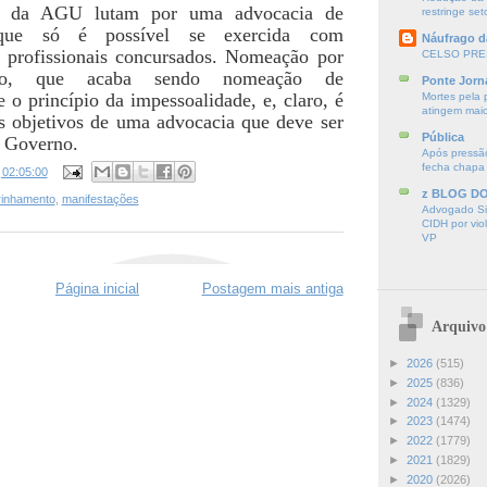
es da AGU lutam por uma advocacia de
restringe seto
 que só é possível se exercida com
Náufrago d
r profissionais concursados. Nomeação por
CELSO PRE
nto, que acaba sendo nomeação de
Ponte Jorn
e o princípio da impessoalidade, e, claro, é
Mortes pela 
atingem mai
s objetivos de uma advocacia que deve ser
Pública
e Governo.
Após pressão
fecha chapa
s
02:05:00
z BLOG D
rinhamento
,
manifestações
Advogado Sir
CIDH por vio
VP
Página inicial
Postagem mais antiga
Arquivo
►
2026
(515)
►
2025
(836)
►
2024
(1329)
►
2023
(1474)
►
2022
(1779)
►
2021
(1829)
►
2020
(2026)