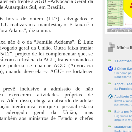
valer em frente à AGU –Advocacia Geral da
e Autarquias Sul, em Brasília.
16 horas de ontem (11/7), advogados e
AGU realizaram a manifestação. E faixa é o
“Fora Adams”, dizia uma.
ixa não é o da “Família Addams”. É Luiz
vogado geral da União. Outra faixa trazia:
Minha li
5/12”, projeto de lei complementar que, se
ará com a eficácia da AGU, transformando-a
1 ContextoE
que poderia se chamar AGG (Advocacia
3 Chico Sa
), quando deve ela –a AGU– se fortalecer
Um nome par
Bandeirante
Aepet - As
prevê inclusive a admissão de não
da Petrobr
ra exercerem atividades próprias de
Auditoria C
os. Além disso, chega ao absurdo de adotar
Envie a cart
parlamentare
ação hierárquica, em que o pessoal estaria
ao advogado geral da União, mas
Bahia em P
Esgrimista br
também aos ministros de Estado e chefes
disputa e re
Monitor Mer
Redução da S