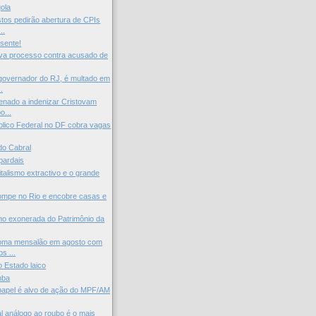
ola
tos pedirão abertura de CPIs
..
esente!
iva processo contra acusado de
governador do RJ, é multado em
.
enado a indenizar Cristovam
o...
úblico Federal no DF cobra vagas
do Cabral
pardais
italismo extractivo e o grande
ompe no Rio e encobre casas e
ho exonerada do Patrimônio da
oma mensalão em agosto com
s ...
o Estado laico
mba
 papel é alvo de ação do MPF/AM
al análogo ao roubo é o mais