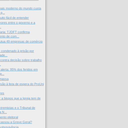
 mais moderno do mundo custa
q...
ito fácil de entender
avores entre o governo e a
..
ria: TJDFT confirma
nto de com...
utua 49 empresas de comércio
 condenado à prisão por
ade...
contra decisão sobre trabalho
.
alerta: 95% dos feridos em
p...
 massa
são à lista de espera do ProUni
res
 a bispos que a Igreja tem de
xtremistas e o Tribunal de
 N...
nto eleitoral
cassou a Greve Geral?
sobrevivência