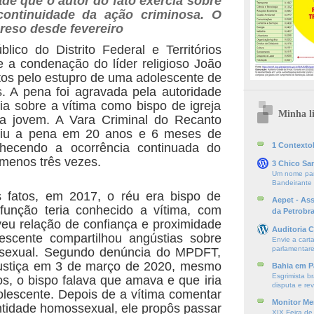
ade que o autor do fato exercia sobre
continuidade da ação criminosa. O
reso desde fevereiro
blico do Distrito Federal e Territórios
 a condenação do líder religioso João
tos pelo estupro de uma adolescente de
. A pena foi agravada pela autoridade
ia sobre a vítima como bispo de igreja
Minha li
la jovem. A Vara Criminal do Recanto
niu a pena em 20 anos e 6 meses de
nhecendo a ocorrência continuada do
1 ContextoE
 menos três vezes.
3 Chico Sa
Um nome par
Bandeirante
 fatos, em 2017, o réu era bispo de
Aepet - As
 função teria conhecido a vítima, com
da Petrobr
eu relação de confiança e proximidade
Auditoria C
escente compartilhou angústias sobre
Envie a cart
parlamentare
 sexual. Segundo denúncia do MPDFT,
Justiça em 3 de março de 2020, mesmo
Bahia em P
Esgrimista br
s, o bispo falava que amava e que iria
disputa e re
lescente. Depois de a vítima comentar
Monitor Mer
ntidade homossexual, ele propôs passar
XIX Feira de