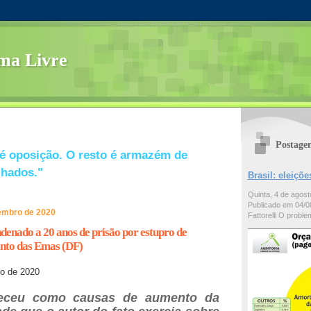
ma Livre
Postage
é oposição. O resto é armazém de
lhados."
Brasil: eleiç
Quinta, 4 de agos
Publicado em 04/08
tembro de 2020
Fattorelli O problem
ndenado a 20 anos de prisão por estupro de
anto das Emas (DF)
ro de 2020
heceu como causas de aumento da