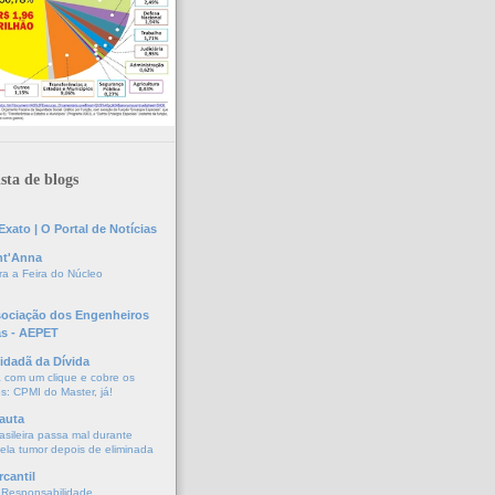
sta de blogs
xato | O Portal de Notícias
nt'Anna
a a Feira do Núcleo
sociação dos Engenheiros
as - AEPET
idadã da Dívida
a com um clique e cobre os
s: CPMI do Master, já!
auta
asileira passa mal durante
vela tumor depois de eliminada
cantil
 Responsabilidade