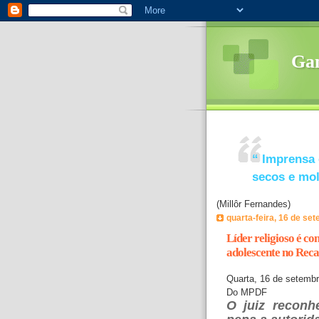
Ga
“
Imprensa 
secos e mo
(Millôr Fernandes)
quarta-feira, 16 de se
Líder religioso é co
adolescente no Rec
Quarta, 16 de setemb
Do MPDF
O juiz recon