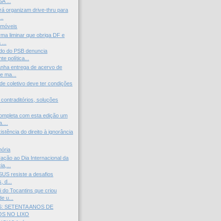
 ...
 organizam drive-thru para
..
omóveis
rma liminar que obriga DF e
...
do do PSB denuncia
e política...
ha entrega de acervo de
de ma...
de coletivo deve ter condições
 contraditórios, soluções
s
ompleta com esta edição um
....
istência do direito à ignorância
mória
ção ao Dia Internacional da
a,...
SUS resiste a desafios
, d...
i do Tocantins que criou
e u...
: SETENTA ANOS DE
S NO LIXO