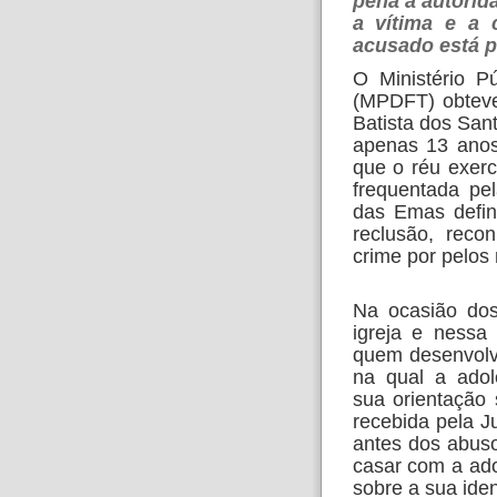
pena a autorid
a vítima e a 
acusado está p
O Ministério Pú
(MPDFT) obteve
Batista dos San
apenas 13 anos
que o réu exerc
frequentada pe
das Emas defi
reclusão, reco
crime por pelos
Na ocasião dos
igreja e nessa
quem desenvolv
na qual a adol
sua orientação
recebida pela 
antes dos abuso
casar com a ado
sobre a sua ide