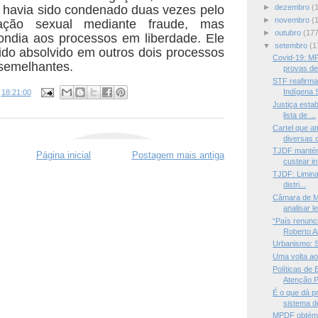
 havia sido condenado duas vezes pelo
►
dezembro
(
►
novembro
(
ação sexual mediante fraude, mas
►
outubro
(177
ondia aos processos em liberdade. Ele
▼
setembro
(1
do absolvido em outros dois processos
Covid-19: MP
semelhantes.
provas de 
STF reafirma
Indígena S
s
18:21:00
Justiça esta
lista de ...
Cartel que a
diversas c
TJDF mantém 
Página inicial
Postagem mais antiga
custear int
TJDF: Liminar
distri...
Câmara de M
analisar le
“País renunci
Roberto A
Urbanismo: S
Uma volta ao
Políticas de
Atenção Pr
É o que dá p
sistema de
MPDF obtém 