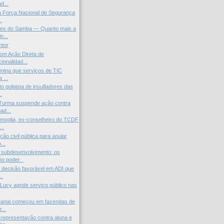
d...
a Força Nacional de Segurança
.
es do Samba — Quanto mais a
n...
ntor
om Ação Direta de
cionalidad...
rmina que serviços de TIC
 ...
 golpista de insufladores das
.
 Turma suspende ação contra
ad...
moglia, ex-conselheiro do TCDF
..
ão civil pública para anular
...
 subdesenvolvimento: os
 no poder
decisão favorável em ADI que
..
ia Lucy agride serviço público nas
tanal começou em fazendas de
...
representação contra aluna e