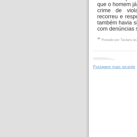
que o homem já
crime de viol
recorreu e resp
também havia si
com denúncias 
Postado por
Taciano
à
Postagem mais recente