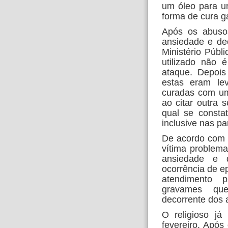
um óleo para u
forma de cura g
Após os abusos
ansiedade e dec
Ministério Públ
utilizado não 
ataque. Depois
estas eram le
curadas com um
ao citar outra 
qual se consta
inclusive nas pa
De acordo com a
vítima problem
ansiedade e
ocorrência de e
atendimento p
gravames que
decorrente dos a
O religioso já
fevereiro. Após 