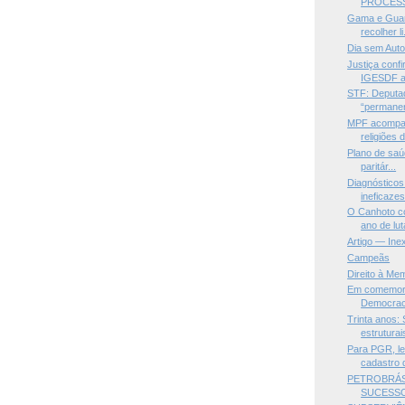
PROCESSA
Gama e Guará
recolher li.
Dia sem Aut
Justiça confi
IGESDF a 
STF: Deputa
“permanent
MPF acompan
religiões 
Plano de saú
paritár...
Diagnósticos
ineficaze
O Canhoto c
ano de luta
Artigo — Inex
Campeãs
Direito à Me
Em comemora
Democraci
Trinta anos: 
estruturais
Para PGR, le
cadastro d
PETROBRÁS
SUCESSO