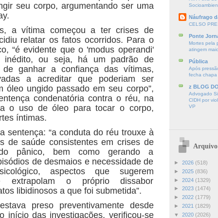
ngir seu corpo, argumentando ser uma
Socioambien
ay.
Náufrago d
CELSO PRE
, a vítima começou a ter crises de
Ponte Jorn
idiu relatar os fatos ocorridos. Para o
Mortes pela 
ico, “é evidente que o 'modus operandi'
atingem mai
é inédito, ou seja, há um padrão de
Pública
 de ganhar a confiança das vítimas,
Após pressão
fecha chapa
vadas a acreditar que poderiam ser
 óleo ungido passado em seu corpo”,
z BLOG D
Advogado Sir
sentença condenatória contra o réu, na
CIDH por vio
ta o uso de óleo para tocar o corpo,
VP
rtes íntimas.
 sentença: “a conduta do réu trouxe à
as de saúde consistentes em crises de
Arquivo
 do pânico, bem como gerando a
pisódios de desmaios e necessidade de
►
2026
(518)
sicológico, aspectos que sugerem
►
2025
(836)
 extrapolam o próprio dissabor
►
2024
(1329)
►
2023
(1474)
tos libidinosos a que foi submetida”.
►
2022
(1779)
 estava preso preventivamente desde
►
2021
(1829)
o início das investigações, verificou-se
▼
2020
(2026)