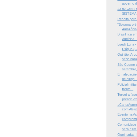
governo d.
A ORGANIZ
SISTEMA
Receita para 
"Bolsonaro é
Amazônia",
Brasil fica e
América..
Luedji Luna
D'água (Cl
Opinião: Arq
sério para 
São Cosme e
setembro, 
Em alegaçõe
de dirige..
Policial mili
frente...
Terceira fas
prende ex.
#CantaAutor
com Aleluz
Evento na A
compromis
Comunidade i
será esm.
Queimadas: M