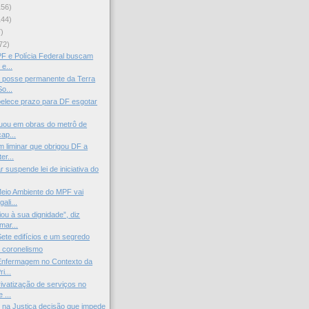
156)
144)
)
72)
F e Polícia Federal buscam
e...
 posse permanente da Terra
o...
belece prazo para DF esgotar
tuou em obras do metrô de
ap...
liminar que obrigou DF a
er...
 suspende lei de iniciativa do
eio Ambiente do MPF vai
gali...
ou à sua dignidade”, diz
mar...
ete edifícios e um segredo
 coronelismo
 Enfermagem no Contexto da
i...
rivatização de serviços no
 ...
na Justiça decisão que impede