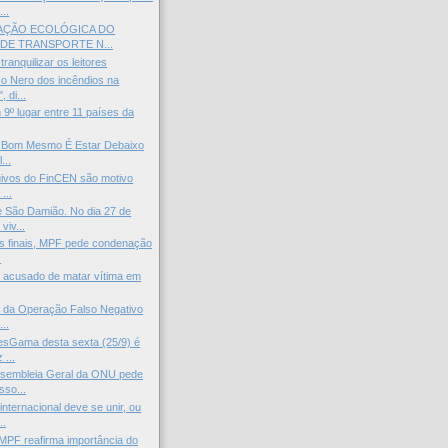
..
AÇÃO ECOLÓGICA DO
 DE TRANSPORTE N...
tranquilizar os leitores
 o Nero dos incêndios na
 di...
m 9º lugar entre 11 países da
.
 - Bom Mesmo É Estar Debaixo
...
uivos do FinCEN são motivo
...
 São Damião. No dia 27 de
viv...
s finais, MPF pede condenação
.
tar acusado de matar vítima em
e da Operação Falso Negativo
..
esGama desta sexta (25/9) é
 ...
ssembleia Geral da ONU pede
so...
nternacional deve se unir, ou
..
PF reafirma importância do