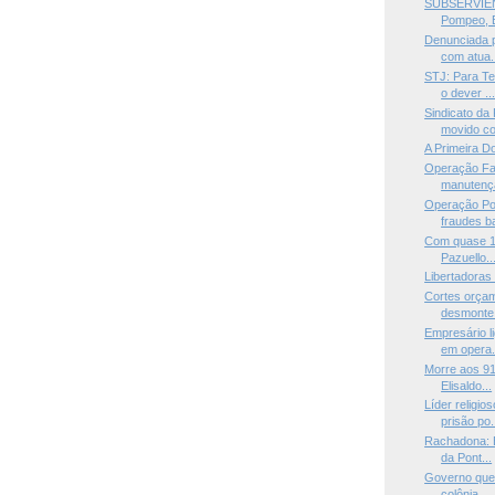
SUBSERVIÊN
Pompeo, Br
Denunciada 
com atua.
STJ: Para Te
o dever ..
Sindicato da
movido co
A Primeira Do
Operação Fa
manutençã
Operação Po
fraudes b
Com quase 1
Pazuello..
Libertadoras
Cortes orçam
desmonte 
Empresário l
em opera.
Morre aos 91
Elisaldo...
Líder religi
prisão po.
Rachadona: E
da Pont...
Governo quer
colônia