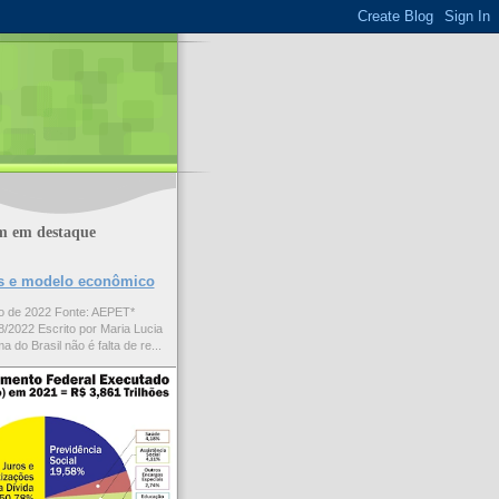
m em destaque
ões e modelo econômico
to de 2022 Fonte: AEPET*
/2022 Escrito por Maria Lucia
a do Brasil não é falta de re...