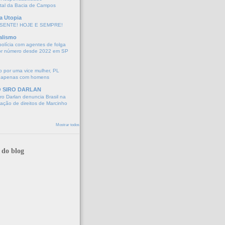
tal da Bacia de Campos
a Utopia
SENTE! HOJE E SEMPRE!
alismo
polícia com agentes de folga
or número desde 2022 em SP
 por uma vice mulher, PL
 apenas com homens
O SIRO DARLAN
o Darlan denuncia Brasil na
lação de direitos de Marcinho
Mostrar todos
 do blog