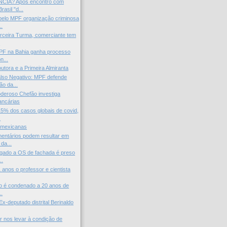
CIA? Após encontro com
asil "d...
pelo MPF organização criminosa
..
rceira Turma, comerciante tem
.
 PF na Bahia ganha processo
n...
utora e a Primeira Almiranta
lso Negativo: MPF defende
o da...
deroso Chefão investiga
ancárias
5% dos casos globais de covid,
.
 mexicanas
entários podem resultar em
da...
igado a OS de fachada é preso
..
 anos o professor e cientista
oso é condenado a 20 anos de
..
x-deputado distrital Berinaldo
 nos levar à condição de