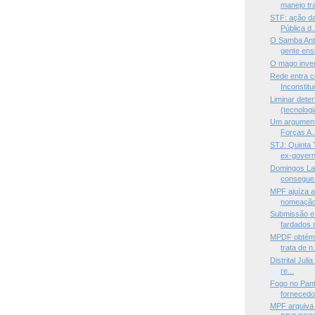
manejo tra
STF: ação d
Pública d..
O Samba Ant
gente ensi
O mago inve
Rede entra c
Inconstitu
Liminar dete
(tecnologia
Um argumento
Forças A..
STJ: Quinta
ex-govern
Domingos La
consegue.
MPF ajuíza aç
nomeação
Submissão e
fardados
MPDF obtém 
trata de n.
Distrital Jul
re...
Fogo no Pan
fornecedor
MPF arquiva 