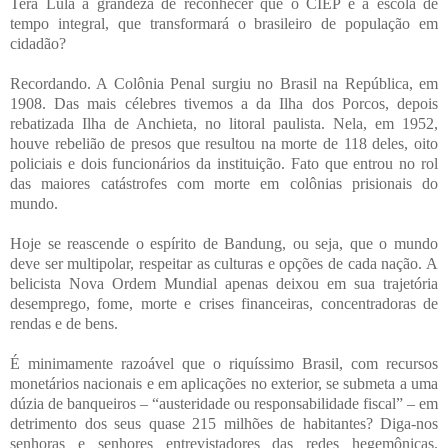
Terá Lula a grandeza de reconhecer que o CIEP é a escola de
tempo integral, que transformará o brasileiro de população em
cidadão?
Recordando. A Colônia Penal surgiu no Brasil na República, em
1908. Das mais célebres tivemos a da Ilha dos Porcos, depois
rebatizada Ilha de Anchieta, no litoral paulista. Nela, em 1952,
houve rebelião de presos que resultou na morte de 118 deles, oito
policiais e dois funcionários da instituição. Fato que entrou no rol
das maiores catástrofes com morte em colônias prisionais do
mundo.
Hoje se reascende o espírito de Bandung, ou seja, que o mundo
deve ser multipolar, respeitar as culturas e opções de cada nação. A
belicista Nova Ordem Mundial apenas deixou em sua trajetória
desemprego, fome, morte e crises financeiras, concentradoras de
rendas e de bens.
É minimamente razoável que o riquíssimo Brasil, com recursos
monetários nacionais e em aplicações no exterior, se submeta a uma
dúzia de banqueiros – “austeridade ou responsabilidade fiscal” – em
detrimento dos seus quase 215 milhões de habitantes? Diga-nos
senhoras e senhores entrevistadores das redes hegemônicas.