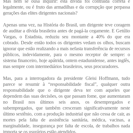
Mas nem se ousa inquirir: esta dívida foi contraída correta e
legalmente, ou é fruto das armadilhas e da corrupção que perpassa
gerações das elites dirigentes nacionais?
Apenas uma vez, na História do Brasil, um dirigente teve coragem
de auditar a dívida brasileira antes de pagá-la cegamente. E Getúlio
Vargas, o Estadista, reduziu seu montante a 40% do que era
cobrado. Desde então todos os dirigentes vedam os olhos, buscam
ignorar que estão realizando a mais nefasta transferência de recursos
públicos, indevidamente, para o mesmo receptor de sempre: o
sistema financeiro, hoje apátrida, ontem estadunidense, antes inglês,
mas sempre com intermediários brasileiros, seus procuradores.
Mas, para a interrogadora da presidente Gleisi Hoffmann, tudo
parece se resumir à “responsabilidade fiscal”, qualquer outra
responsabilidade que o dirigente deva ter com aqueles que
dependem das suas decisões, os que passam fome, que aumentaram
no Brasil nos últimos seis anos, os desempregados e
subempregados, que também cresceram significativamente neste
último sextênio, com a produção industrial que não cessa de cair, as
mortes pela falta de assistência sanitária, médica, vacinas, a
marginalidade, insegurança por falta de escola, de trabalhos nada
importa se os usurários estão atendidos.