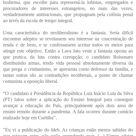
hodierna, que escolhe para representá-la lobistas, empregados e
procuradores de interesses estrangeiros, no mais das vezes,
verdadeiramente antinacionais, que propugnam pela colônia penal
ao invés da escola de tempo integral.
Uma característica do neoliberalismo é a fantasia. Seria difícil
encontrar adeptos se revelassem seu interesse na concentração de
renda e de bens, e se confessassem aceitar todos os meios para
atingir este objetivo. Então a Lava Jato veste a fantasia oposta ao
que pratica, da luta contra corrupção; o candidato Bolsonaro
distribuindo armas, tendo vida pessoal absolutamente diversa da
que prega o cristianismo, se apresenta como defensor da família, e
tantas outras são as contradições neoliberais, a ponto de chamar
comunista a oposição liberal.
“O candidato à Presidência da República Luiz Inácio Lula da Silva
(PT) falou sobre a aplicação do Ensino Integral para conseguir
avançar a educação do País, principalmente após dois anos de
ensino remoto durante a pandemia. A fala ocorreu durante comício
realizado hoje em Curitiba”.
"Eu vi a publicação do Ideb. As crianças estão menos sabidas do
que estavam antes, não estão aprendendo mais. (...) Vamos adotar