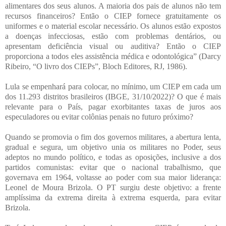
alimentares dos seus alunos. A maioria dos pais de alunos não tem
recursos financeiros? Então o CIEP fornece gratuitamente os
uniformes e o material escolar necessário. Os alunos estão expostos
a doenças infecciosas, estão com problemas dentários, ou
apresentam deficiência visual ou auditiva? Então o CIEP
proporciona a todos eles assistência médica e odontológica” (Darcy
Ribeiro, “O livro dos CIEPs”, Bloch Editores, RJ, 1986).
Lula se empenhará para colocar, no mínimo, um CIEP em cada um
dos 11.293 distritos brasileiros (IBGE, 31/10/2022)? O que é mais
relevante para o País, pagar exorbitantes taxas de juros aos
especuladores ou evitar colônias penais no futuro próximo?
Quando se promovia o fim dos governos militares, a abertura lenta,
gradual e segura, um objetivo unia os militares no Poder, seus
adeptos no mundo político, e todas as oposições, inclusive a dos
partidos comunistas: evitar que o nacional trabalhismo, que
governava em 1964, voltasse ao poder com sua maior liderança:
Leonel de Moura Brizola. O PT surgiu deste objetivo: a frente
amplíssima da extrema direita à extrema esquerda, para evitar
Brizola.