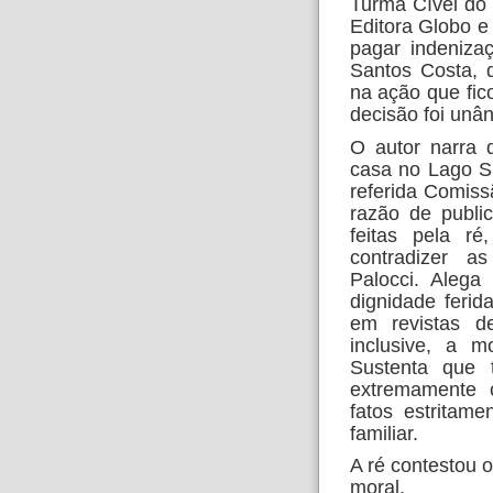
Turma Cível do
Editora Globo 
pagar indeniza
Santos Costa, d
na ação que fic
decisão foi unâ
O autor narra 
casa no Lago Su
referida Comiss
razão de publi
feitas pela ré
contradizer a
Palocci. Alega
dignidade ferid
em revistas de
inclusive, a m
Sustenta que 
extremamente c
fatos estritame
familiar.
A ré contestou o
moral.