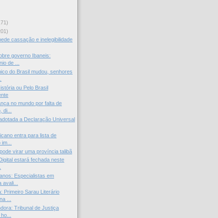
171)
201)
pede cassação e inelegibilidade
sobre governo Ibaneis:
io de ...
nico do Brasil mudou, senhores
.
istória ou Pelo Brasil
ente
ça no mundo por falta de
 di...
adotada a Declaração Universal
cano entra para lista de
 im...
pode virar uma província talibã
igital estará fechada neste
.
anos: Especialistas em
avali...
 Primeiro Sarau Literário
a ...
dora: Tribunal de Justiça
ho...