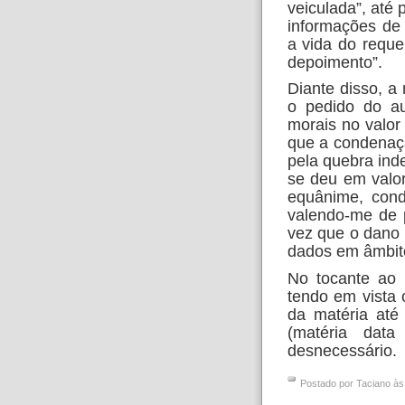
veiculada”, até 
informações de
a vida do requ
depoimento”.
Diante disso, a
o pedido do au
morais no valor
que a condenaçã
pela quebra inde
se deu em valor
equânime, cond
valendo-me de 
vez que o dano 
dados em âmbito
No tocante ao 
tendo em vista 
da matéria até
(matéria dat
desnecessário.
Postado por
Taciano
à