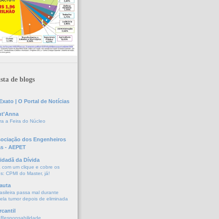
sta de blogs
xato | O Portal de Notícias
nt'Anna
a a Feira do Núcleo
sociação dos Engenheiros
as - AEPET
idadã da Dívida
a com um clique e cobre os
s: CPMI do Master, já!
auta
asileira passa mal durante
vela tumor depois de eliminada
cantil
 Responsabilidade