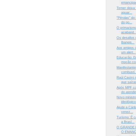
emancipac
Temer deixa f
aguar...
"Pérolas" do 
do go...
O primarismo
acaband..
Os desafios 
Ibaneis...
Aos amigos d
um alert...
Educação: E
moção con
Manifestante
combustí.
Raúl Castro
que saíram
Após MPF con
do atendim
Novo ministr
ideológico
Ajude a Cárit
venez...
Turismo: É c
a Brasí...
O GRANDE 
O EMANCI