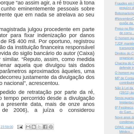
porque “ao assim agir, a ré trouxe à tona
Fraudes em l
 cunho eminentemente pessoais sobre
prejuízo d
Bolsonarismo
erente que em nada se atrelava ao seu
#NovembroQu
expõe da.
 magistrada julgou procedente em parte
Preso no Rio
de corru..
tor para fixar indenização por danos
O homem que
 de R$ 400 mil. Por oportuno, registrou
TJDF mantém 
o da instituição financeira responsável
transporte 
vida do sigilo bancário do autor (Caixa)
Direitos do C
organizaç
 similar. “Reputo, assim, como medida
Chacina do 
enar aquela que divulgou tais dados
defende tr
parâmetros aproximados àqueles, uma
O homem que
decorreu justamente da divulgação dos
MP de Conta
 nacional”, acrescentou.
contribuint
Não à Lei da
pedido de retratação por parte da ré,
(28/11) às 
o tempo percorrido desde a divulgação
Nesta quart
Implantaçã
 a presente data, mais de onze anos
6º Festineco
a de 2006), a juíza o considerou
do Gam...
Nove anos d
condenaçõ
s
23:59:00
OPAS: mais d
Médico...