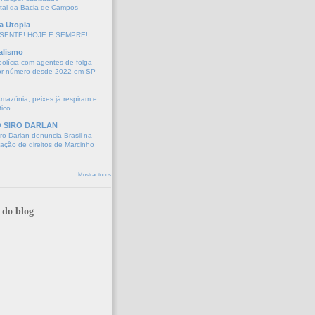
tal da Bacia de Campos
a Utopia
SENTE! HOJE E SEMPRE!
alismo
polícia com agentes de folga
or número desde 2022 em SP
Amazônia, peixes já respiram e
tico
O SIRO DARLAN
o Darlan denuncia Brasil na
lação de direitos de Marcinho
Mostrar todos
 do blog