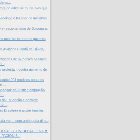
ionis...
ora do edital os municípios que
ideólogo e fazedor de ministros
 e reacionarismo de Bolsonaro,
.
do controle interno no governo
a Auditoria Cidadã da Dívida,
ntidades de 87 países assinam
...
s protestam contra aumento de
..
 recebe 201 médicos cubanos
 ...
seguir na Justiça ampliação
...
o da Educação e controle
 da...
as Brasileira a ajudar famílias
ada vez menor a chegada direta
DESAFIO: UM DEBATE ENTRE
PACIONIS...