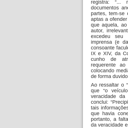
registra: “..
documentos ane
partes, tem-se
aptas a ofender
que aquela, ao 
autor, irreleva
excedeu seu d
imprensa (e da
consoante facul
IX e XIV, da C
cunho de atr
requerente ao
colocando medi
de forma duvido
Ao ressaltar o 
que “o veícul
veracidade da 
conclui: “Preci
tais informaçõe
que havia cone
portanto, a fal
da veracidade e