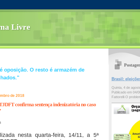
ma Livre
Postage
é oposição. O resto é armazém de
lhados."
Brasil: eleiç
Quinta, 4 de agos
Publicado em 04/08
vembro de 2018
Fattorelli O problem
TJDFT confirma sentença indenizatória no caso
”
8
izada nesta quarta-feira, 14/11, a 5ª