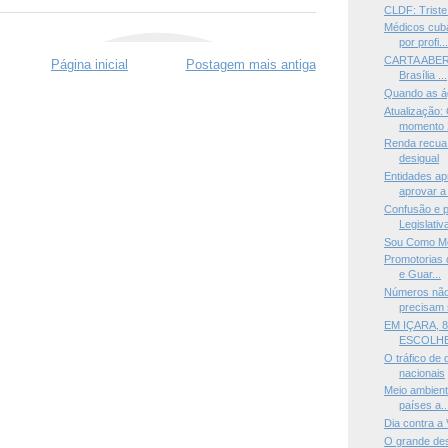
CLDF: Triste 
Médicos cuba
por profi..
CARTA ABERT
Página inicial
Postagem mais antiga
Brasília ...
Quando as á
Atualização:
momento 2
Renda recua 
desigual
Entidades ap
aprovar a 
Confusão e 
Legislativ
Sou Como Me
Promotorias 
e Guar...
Números não
precisam 
EM IÇARA, 
ESCOLHE
O tráfico de 
nacionais
Meio ambient
países a..
Dia contra a
O grande des