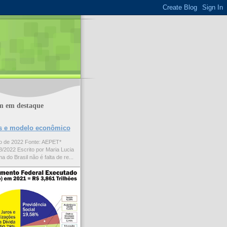
m em destaque
ões e modelo econômico
to de 2022 Fonte: AEPET*
/2022 Escrito por Maria Lucia
a do Brasil não é falta de re...