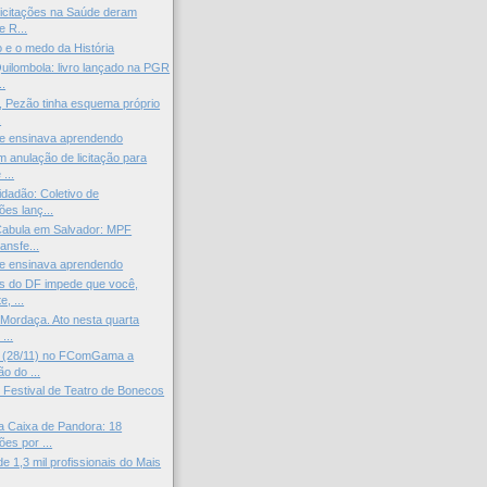
icitações na Saúde deram
e R...
 e o medo da História
ilombola: livro lançado na PGR
..
, Pezão tinha esquema próprio
.
 ensinava aprendendo
anulação de licitação para
...
idadão: Coletivo de
ões lanç...
Cabula em Salvador: MPF
ansfe...
 ensinava aprendendo
s do DF impede que você,
e, ...
 Mordaça. Ato nesta quarta
...
a (28/11) no FComGama a
o do ...
, Festival de Teatro de Bonecos
a Caixa de Pandora: 18
es por ...
e 1,3 mil profissionais do Mais