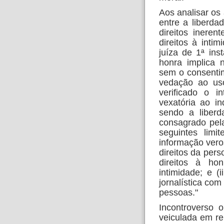
Aos analisar os 
entre a liberd
direitos inere
direitos à inti
juíza de 1ª ins
honra implica 
sem o consentim
vedação ao us
verificado o i
vexatória ao i
sendo a liber
consagrado pela
seguintes limi
informação vero
direitos da pers
direitos à ho
intimidade; e (
jornalística com 
pessoas."
Incontroverso 
veiculada em re