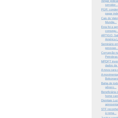
Xingar polici
servidor...
PGR: conden
pagar inde
Cais do Valon
Mundia...
Esta foi a ap
consegu..
ARTIGO: Sal
América L
Seminário em
pessoas..
Corrupção n
Petrobras 
MPDFT inves
dados da F
A nova cara d
A movimenta
Bolsonaro 
Bahia de tod
gênero...
Beneficiária 
home care
Distritais Lu
apresenta
STF reconhec
à rema...
Justiça con