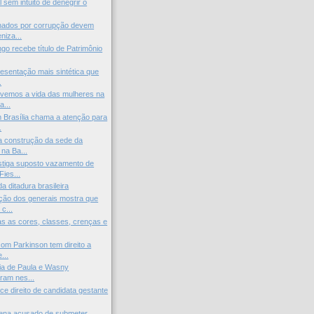
al sem intuito de denegrir o
ados por corrupção devem
niza...
go recebe título de Patrimônio
resentação mais sintética que
.
vemos a vida das mulheres na
a...
 Brasília chama a atenção para
.
a construção da sede da
na Ba...
tiga suposto vazamento de
ies...
a ditadura brasileira
ção dos generais mostra que
c...
as as cores, classes, crenças e
com Parkinson tem direito a
...
zia de Paula e Wasny
ram nes...
e direito de candidata gestante
dena acusado de submeter