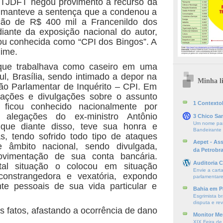
 TJDFT negou provimento a recurso da
e manteve a sentença que a condenou a
ção de R$ 400 mil a Francenildo dos
iante da exposição nacional do autor,
ou conhecida como “CPI dos Bingos”. A
nime.
que trabalhava como caseiro em uma
l, Brasília, sendo intimado a depor na
Minha li
ão Parlamentar de Inquérito – CPI. Em
cações e divulgações sobre o assunto
1 ContextoE
, ficou conhecido nacionalmente por
s alegações do ex-ministro Antônio
3 Chico Sa
Um nome par
 que diante disso, teve sua honra e
Bandeirante
as, tendo sofrido todo tipo de ataques
Aepet - As
 âmbito nacional, sendo divulgada,
da Petrobr
ovimentação de sua conta bancária.
Auditoria C
tal situação o colocou em situação
Envie a cart
onstrangedora e vexatória, expondo
parlamentare
nte pessoais de sua vida particular e
Bahia em P
Esgrimista br
disputa e re
s fatos, afastando a ocorrência de dano
Monitor Mer
XIX Feira de