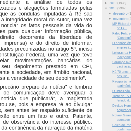
. mediante a análise de todos os
►
2019
(1938)
xados e alegações formuladas pelas
▼
2018
(2997)
 que as condutas imputadas à Ré são
►
dezembro
(
 a integridade moral do Autor, uma vez
▼
novembro
(
MP Eleitoral 
noticiar os fatos pessoais da vida do
de Fr...
ntes para qualquer informação pública,
Fábio Félix 
ireito decorrente da liberdade de
“Condomín
 imprensa) e do direito de informar,
O cenário ét
empresá..
dades preconizadas no artigo 5º, inciso
Leituras da H
onstituição Federal, uma vez que teve
Independ
elar movimentações bancárias do
Sarampo avan
 seu depoimento prestado em CPI,
vacinação,
ante a sociedade, em âmbito nacional,
Há 70 anos: 
dos Dir...
sa a veracidade de seu depoimento”.
Reggae jamai
“precário preparo da notícia” e lembrar
patrimônio
O Brasil não 
o de comunicação deve averiguar a
Torre de TV D
notícia que publicará”, a magistrada
feriado d..
pitou-se, pois a empresa ré ao divulgar
Direitos Hum
s, sem antes ter respaldo suficiente de
segurança 
xão entre um fato e outro. Patente,
Rotary Gama:
acontece n
ta de observância do interesse público,
Caixa de Pan
 da continência da narração da matéria
confirmou 