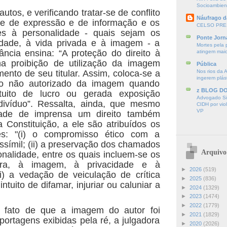
Socioambien
autos, e verificando tratar-se de conflito
Náufrago d
ade de expressão e de informação e os
CELSO PRE
ntes à personalidade - quais sejam os
Ponte Jorn
midade, à vida privada e à imagem - a
Mortes pela 
tância ensina: “A proteção do direito à
atingem mai
na proibição de utilização da imagem
Pública
ento de seu titular. Assim, coloca-se a
Nos rios da 
ingerem plás
o não autorizado da imagem quando
z BLOG D
ntuito de lucro ou gerada exposição
Advogado Sir
ndivíduo”. Ressalta, ainda, que mesmo
CIDH por vio
VP
dade de imprensa um direito também
 Constituição, a ele são atribuídos os
tes: "(i) o compromisso ético com a
ssímil; (ii) a preservação dos chamados
Arquivo
onalidade, entre os quais incluem-se os
nra, à imagem, à privacidade e à
►
2026
(519)
iii) a vedação de veiculação de crítica
►
2025
(836)
intuito de difamar, injuriar ou caluniar a
►
2024
(1329)
►
2023
(1474)
►
2022
(1779)
o fato de que a imagem do autor foi
►
2021
(1829)
portagens exibidas pela ré, a julgadora
►
2020
(2026)