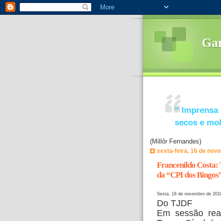
Ga
“
Imprensa 
secos e mo
(Millôr Fernandes)
sexta-feira, 16 de no
Francenildo Costa: 
da “CPI dos Bingos
Sexta, 16 de novembro de 201
Do TJDF
Em sessão real