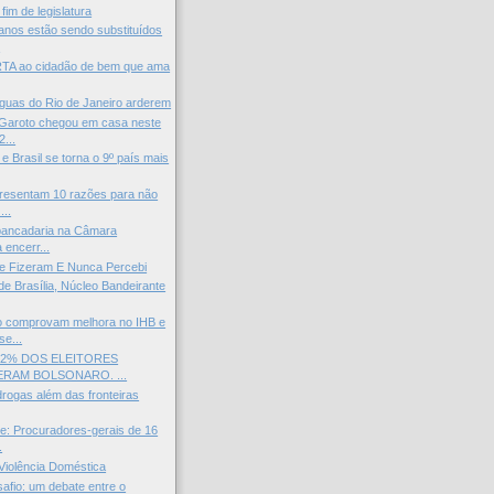
fim de legislatura
nos estão sendo substituídos
.
A ao cidadão de bem que ama
guas do Rio de Janeiro arderem
 Garoto chegou em casa neste
...
e Brasil se torna o 9º país mais
resentam 10 razões para não
...
pancadaria na Câmara
a encerr...
 Fizeram E Nunca Percebi
de Brasília, Núcleo Bandeirante
 comprovam melhora no IHB e
se...
82% DOS ELEITORES
RAM BOLSONARO. ...
drogas além das fronteiras
e: Procuradores-gerais de 16
.
 Violência Doméstica
afio: um debate entre o