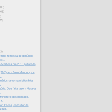
106)
161)
)
75)
)
13)
ermina remessa de denúncia
a...
25 bilhões em 2018 publicado
.
(29/2) tem Jairo Mendonça e
..
nários se tornam bilionários.
.
stória: Que falta fazem Museus
.
Ministério desorientado,
a...
dor! Pacca, consultor de
 púb...