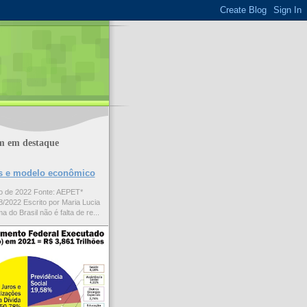
m em destaque
ões e modelo econômico
to de 2022 Fonte: AEPET*
/2022 Escrito por Maria Lucia
a do Brasil não é falta de re...