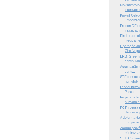
Movimento n
internacio
Kuwait Celeb
Embaixad.
Procon DF pr
inscrição n
Direitos do 
medicamen
Operação da 
Ciro Nogu.
BRB: Greenf
continuida
Associação br
contr...
STF tem quat
homofobi..
Leonel Brizol
Parec...
Projeto da P
humana e 
PGR reitera 
denúncia p
A deforma da 
comprom.
Acordo prevê
mínimo a 
STJ: Confirm