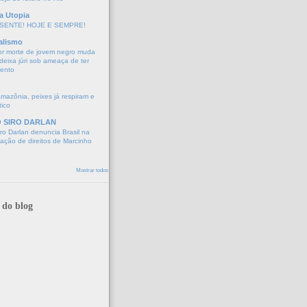
a Utopia
SENTE! HOJE E SEMPRE!
alismo
or morte de jovem negro muda
eixa júri sob ameaça de ter
mento
Amazônia, peixes já respiram e
tico
O SIRO DARLAN
o Darlan denuncia Brasil na
lação de direitos de Marcinho
Mostrar todos
 do blog