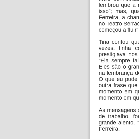
lembrou que a m
isso”; mas, qu
Ferreira, a cha
no Teatro Serrado
começou a fluir”
Tina contou que
vezes, tinha 
prestigiava no
“Ela sempre fa
Eles são o gra
na lembrança del
O que eu pude d
outra frase que
momento em que
momento em que
As mensagens so
de trabalho, f
grande alento. 
Ferreira.