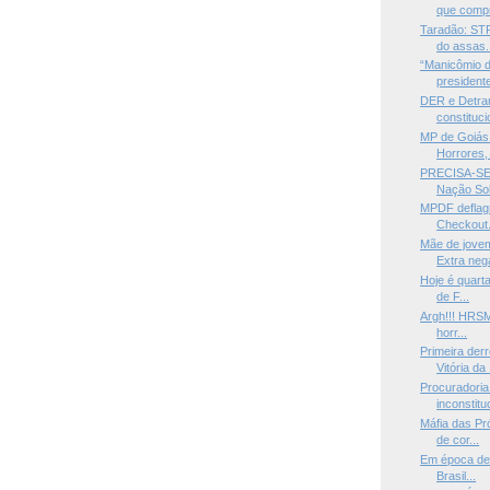
que compr
Taradão: STF
do assas.
“Manicômio d
presidente
DER e Detra
constituci
MP de Goiás
Horrores, 
PRECISA-SE 
Nação Sob
MPDF deflag
Checkout. 
Mãe de jove
Extra nega
Hoje é quarta
de F...
Argh!!! HRSM 
horr...
Primeira der
Vitória da .
Procuradoria
inconstitu
Máfia das Pr
de cor...
Em época de 
Brasil...