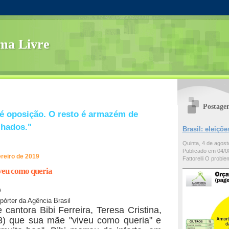
ma Livre
Postage
é oposição. O resto é armazém de
lhados."
Brasil: eleiç
Quinta, 4 de agos
Publicado em 04/08
ereiro de 2019
Fattorelli O problem
iveu como queria
9
pórter da Agência Brasil
 e cantora Bibi Ferreira, Teresa Cristina,
13) que sua mãe "viveu como queria" e