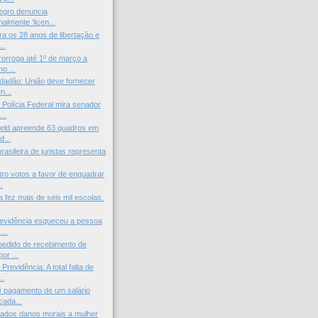
egro denuncia
nalmente ‘licen...
ra os 28 anos de libertação e
..
orroga até 1º de março a
o ...
cidadão: União deve fornecer
...
Polícia Federal mira senador
..
ield apreende 63 quadros em
d...
asileira de juristas representa
ro votos a favor de enquadrar
.
a fez mais de seis mil escolas.
revidência esqueceu a pessoa
...
pedido de recebimento de
or ...
Previdência: A total falta de
..
 pagamento de um salário
cada...
ados danos morais a mulher