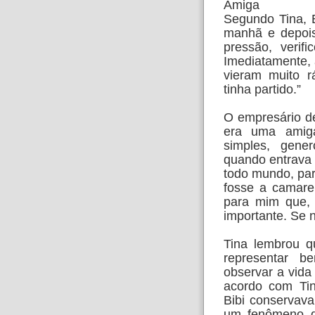
Amiga
Segundo Tina, 
manhã e depois
pressão, verif
Imediatamente, 
vieram muito r
tinha partido.”
O empresário de
era uma amig
simples, gene
quando entrava 
todo mundo, par
fosse a camarei
para mim que, 
importante. Se n
Tina lembrou q
representar b
observar a vida
acordo com Ti
Bibi conservav
um fenômeno da