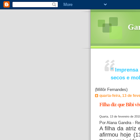
Ga
“
Imprensa 
secos e mo
(Millôr Fernandes)
quarta-feira, 13 de fev
Filha diz que Bibi v
Quarta, 13 de fevereiro de 201
Por Alana Gandra - Re
A filha da atriz
afirmou hoje (