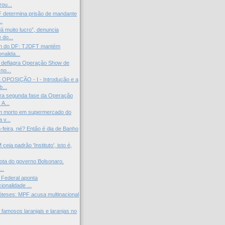
ou...
 determina prisão de mandante
..
á muito lucro”, denuncia
 do...
n do DF: TJDFT mantém
onalida...
 deflagra Operação Show de
no...
OPOSIÇÃO - I - Introdução e a
...
ra segunda fase da Operação
A...
m morto em supermercado do
 v...
-feira, né? Então é dia de Banho
ceia padrão 'Instituto', isto é,
rota do governo Bolsonaro.
..
 Federal aponta
cionalidade ...
óteses: MPF acusa multinacional
famosos laranjais e laranjas no