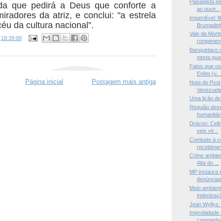
Paisagista p
inda que pedirá a Deus que conforte a
ao ouvir...
iradores da atriz, e conclui: "a estrela
Imperdível: f
céu da cultura nacional”.
Brumadinh
Vale da Mort
s
18:39:00
rompiment
Banquetaço c
nesta quar
Fatos que os
Enfim (u..
Página inicial
Postagem mais antiga
Nota do Psol
Venezuel
Uma lição de
Requião des
humanitári
Drácon: Celi
seis vir...
Combate à c
recebimen
Crime ambien
Alta do ...
MP instaura i
denúncias 
Meio ambient
indenizaçã
Jean Wyllys:
Improbidade 
campanha 