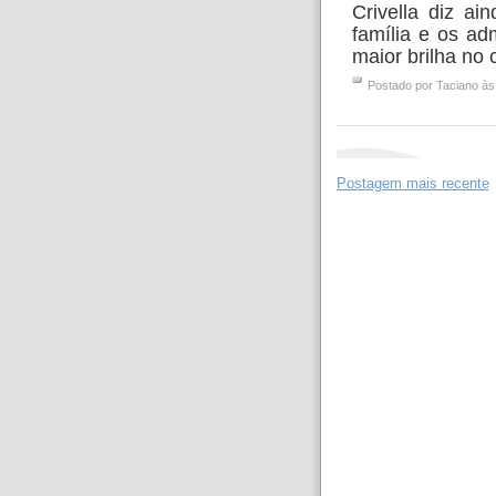
Crivella diz a
família e os adm
maior brilha no 
Postado por
Taciano
à
Postagem mais recente