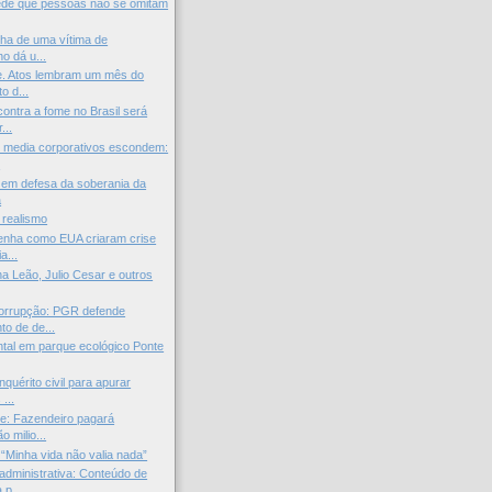
ede que pessoas não se omitam
ilha de uma vítima de
o dá u...
e. Atos lembram um mês do
o d...
ontra a fome no Brasil será
...
 media corporativos escondem:
.
 em defesa da soberania da
a
 realismo
enha como EUA criaram crise
a...
na Leão, Julio Cesar e outros
orrupção: PGR defende
to de de...
tal em parque ecológico Ponte
nquérito civil para apurar
...
e: Fazendeiro pagará
o milio...
 “Minha vida não valia nada”
administrativa: Conteúdo de
p...