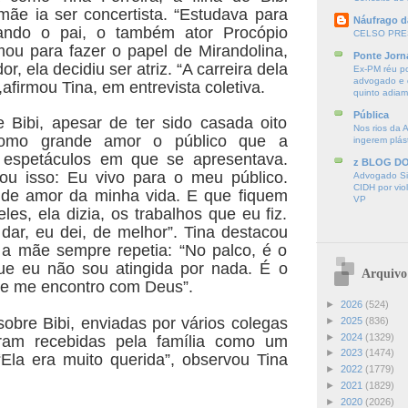
ãe ia ser concertista. “Estudava para
Náufrago d
ando o pai, o também ator Procópio
CELSO PRE
mou para fazer o papel de Mirandolina,
Ponte Jorn
r, ela decidiu ser atriz. “A carreira dela
Ex-PM réu p
advogado e d
,afirmou Tina, em entrevista coletiva.
quinto adia
Pública
 Bibi, apesar de ter sido casada oito
Nos rios da 
como grande amor o público que a
ingerem plás
s espetáculos em que se apresentava.
z BLOG D
lou isso: Eu vivo para o meu público.
Advogado Sir
CIDH por vio
nde amor da minha vida. E que fiquem
VP
es, ela dizia, os trabalhos que eu fiz.
ar, eu dei, de melhor”. Tina destacou
 a mãe sempre repetia: “No palco, é o
 eu não sou atingida por nada. É o
Arquivo
 me encontro com Deus”.
►
2026
(524)
bre Bibi, enviadas por vários colegas
►
2025
(836)
►
2024
(1329)
oram recebidas pela família como um
►
2023
(1474)
“Ela era muito querida”, observou Tina
►
2022
(1779)
►
2021
(1829)
►
2020
(2026)