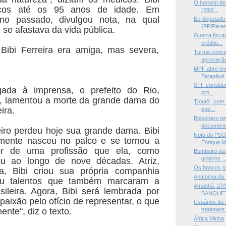
O homem de cu
lcos até os 95 anos de idade. Em
(28/2...
no passado, divulgou nota, na qual
Ex-deputado 
(PP/Paraná
se afastava da vida pública.
Guerra fisca
crédito...
 Bibi Ferreira era amiga, mas severa,
Turma conce
aprovaçã
MPF abre in
Terapêuti.
STF considera
ada à imprensa, o prefeito do Rio,
pro...
a, lamentou a morte da grande dama do
'Doutô', com 
ira.
que...
Bolsonaro re
documento
leiro perdeu hoje sua grande dama. Bibi
Nota do PSO
camente nasceu no palco e se tornou a
Enrique Mo
ior de uma profissão que ela, como
Bombeiro sus
grileiros ..
u ao longo de nove décadas. Atriz,
Os bancos t
ora, Bibi criou sua própria companhia
Anatomia da 
mou talentos que também marcaram a
Amanhã, 27/0
sileira. Agora, Bibi será lembrada por
BANQUET
paixão pelo ofício de representar, o que
Usuários da 
ente", diz o texto.
tratament.
África Minha