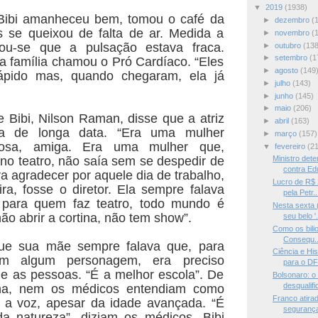
▼
2019
(1938)
Bibi amanheceu bem, tomou o café da
►
dezembro
(
 se queixou de falta de ar. Medida a
►
novembro
(
icou-se que a pulsação estava fraca.
►
outubro
(138
►
setembro
(1
a família chamou o Pró Cardíaco. “Eles
►
agosto
(149
ápido mas, quando chegaram, ela já
►
julho
(143)
►
junho
(145)
►
maio
(206)
 Bibi, Nilson Raman, disse que a atriz
►
abril
(163)
a de longa data. “Era uma mulher
►
março
(157)
rosa, amiga. Era uma mulher que,
▼
fevereiro
(2
no teatro, não saía sem se despedir de
Ministro det
contra Edu
a agradecer por aquele dia de trabalho,
Lucro de R$ 
ra, fosse o diretor. Ela sempre falava
pela Petr..
para quem faz teatro, todo mundo é
Nesta sexta 
ão abrir a cortina, não tem show”.
seu belo '.
Como os bilio
Consequ..
ue sua mãe sempre falava que, para
Ciência e Hi
em algum personagem, era preciso
para o DF
 e as pessoas. “É a melhor escola”. De
Bolsonaro: o 
desqualific
na, nem os médicos entendiam como
Franco atira
a a voz, apesar da idade avançada. “É
segurança
 natureza”, diziam os médicos. Bibi