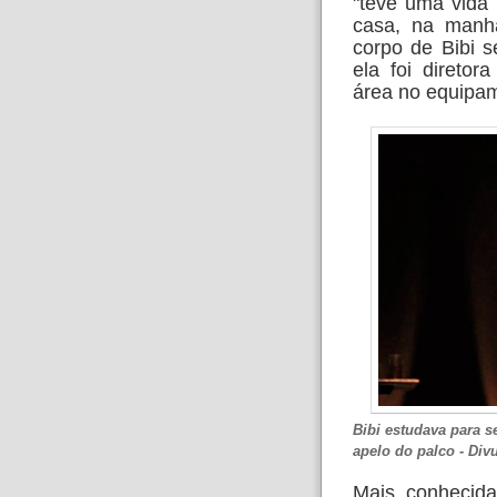
"teve uma vida 
casa, na manhã
corpo de Bibi s
ela foi diretor
área no equipam
Bibi estudava para se
apelo do palco -
Divu
Mais conhecida