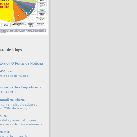
sta de blogs
xato | O Portal de Notícias
nt'Anna
a a Feira do Núcleo
sociação dos Engenheiros
as - AEPET
idadã da Dívida
a com um clique e cobre os
s: CPMI do Master, já!
auta
asileira passa mal durante
vela tumor depois de eliminada
cantil
oja do futuro no Rio