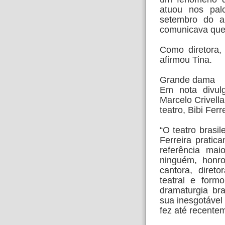
atuou nos pa
setembro do a
comunicava que 
Como diretora,
afirmou Tina.
Grande dama
Em nota divulg
Marcelo Crivell
teatro, Bibi Ferre
“O teatro brasi
Ferreira prati
referência ma
ninguém, honro
cantora, diret
teatral e for
dramaturgia bra
sua inesgotável 
fez até recentem