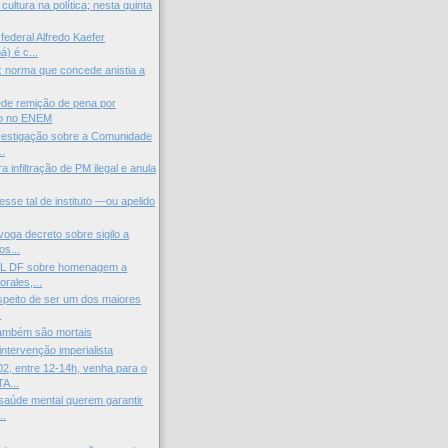
ltura na política; nesta quinta
federal Alfredo Kaefer
) é c...
l: norma que concede anistia a
de remição de pena por
o no ENEM
vestigação sobre a Comunidade
..
 infiltração de PM ilegal e anula
esse tal de instituto —ou apelido
voga decreto sobre sigilo a
s...
L DF sobre homenagem a
rales,...
peito de ser um dos maiores
.
ambém são mortais
intervenção imperialista
2, entre 12-14h, venha para o
A...
saúde mental querem garantir
..