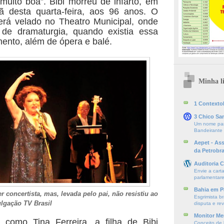
muito boa”. Bibi morreu de infarto, em
 desta quarta-feira, aos 96 anos. O
erá velado no Theatro Municipal, onde
a de dramaturgia, quando existia essa
ento, além de ópera e balé.
Minha li
1 ContextoE
3 Chico Sa
Um nome par
Bandeirante
Aepet - As
da Petrobr
Auditoria C
Envie a cart
parlamentare
Bahia em P
r concertista, mas, levada pelo pai, não resistiu ao
Esgrimista br
lgação TV Brasil
disputa e re
Monitor Mer
 como Tina Ferreira, a filha de Bibi
Conceito de l