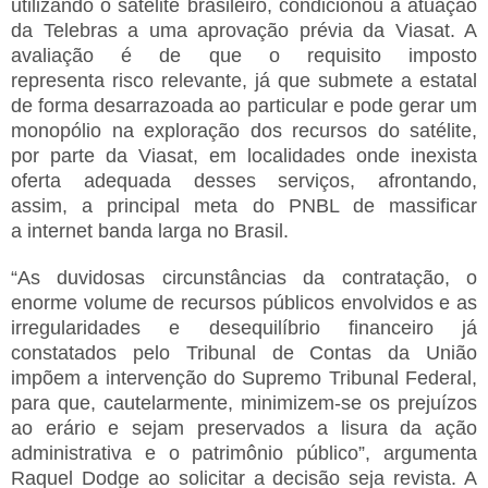
utilizando o satélite brasileiro, condicionou a atuação
da Telebras a uma aprovação prévia da Viasat. A
avaliação é de que o requisito imposto
representa
risco relevante, já que
submete a estatal
de forma desarrazoada ao particular e pode gerar um
monopólio na exploração dos recursos do satélite,
por parte da Viasat, em localidades onde inexista
oferta adequada desses serviços,
afrontando,
assim,
a principal meta do
PNBL de massificar
a
i
nternet banda larga no Brasil
.
“
A
s duvidosas circunstâncias
da contratação, o
enorme volume de recursos públicos envolvidos e as
irregularidades e desequilíbrio financeiro já
constatados pelo Tribunal de Contas da União
impõem a intervençã
o
do Supremo Tribunal Federal,
para que, cautelarmente, minimizem-se os prejuízos
ao erário e sejam preservados a lisura da ação
administrativa e o patrimônio público”,
argumenta
Raquel Dodge ao solicitar a
d
e
c
isão
sej
a
rev
is
ta
. A