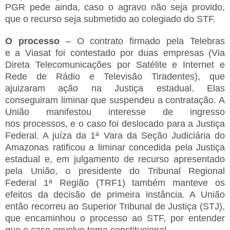
PGR pede ainda, caso o agravo não seja provido,
que o recurso seja submetido ao colegiado do STF.
O processo
– O contrato firmado pela Telebras
e
a
Viasat foi contestado por duas empresas (Via
Direta Telecomunicações por Satélite e Internet e
Rede de Rádio e Televisão Tiradentes), que
ajuizaram ação na Justiça estadual. Elas
conseguiram liminar que suspendeu a contratação. A
União manifestou interesse de ingresso
no
s
processos, e o caso foi deslocado para a Justiça
Federal. A juíza da 1ª Vara da Seção Judiciária do
Amazonas ratificou a liminar concedida pela Justiça
estadual e, em julgamento de recurso apresentado
pela União, o presidente do Tribunal Regional
Federal 1ª Região (TRF1) também manteve os
efeitos da decisão de primeira instância. A União
então recorreu ao Superior Tribunal de Justiça (STJ),
que encaminhou o processo ao STF, por entender
que o caso envolve tema constitucional.