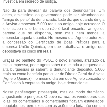
investiga em segredo de justiça.
Não dá para duvidar da palavra dos denunciantes. Um
deles, amicíssimo do governador, pode ser alcunhado de
“amigo do peito” do denunciado. Este diz que quando dirigia
a Anvisa emprestou 5.000 reais ao amigo, hoje acusador. O
leitor sabe muito bem que não é fácil encontrar amigo ou
parente que se disponha, sem mais nem menos, a
emprestar aquela quantia. No mesmo dia, Agnelo autorizou
a concessão do Certificado de Boas Práticas para a
empresa União Química, em que trabalhava o amigo que
depositava os cinco mil reais.
Graças ao panfleto do PSOL, o povo simples, afastado da
mídia impressa, pode agora saber o que toda a pequena e a
alta burguesias já sabem: o denunciante depositou 5.000
reais na conta bancária particular do Diretor Geral da Anvisa
(Agnelo Queiroz), no mesmo dia em que Agnelo concedia o
Certificado à empresa do amigo, hoje denunciante.
Nossa panfletagem prosseguia, mas de modo dramático,
angustiante e perigoso. O povo na rua, os vendedores das
lojas, os comerciários e comerciantes ficavam estatelados,
boquiabertos, perplexos com as ações e a fúria não comum