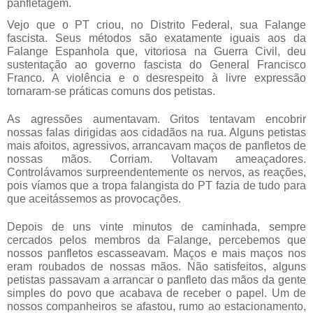
panfletagem.
Vejo que o PT criou, no Distrito Federal, sua Falange
fascista. Seus métodos são exatamente iguais aos da
Falange Espanhola que, vitoriosa na Guerra Civil, deu
sustentação ao governo fascista do General Francisco
Franco. A violência e o desrespeito à livre expressão
tornaram-se práticas comuns dos petistas.
As agressões aumentavam. Gritos tentavam encobrir
nossas falas dirigidas aos cidadãos na rua. Alguns petistas
mais afoitos, agressivos, arrancavam maços de panfletos de
nossas mãos. Corriam. Voltavam ameaçadores.
Controlávamos surpreendentemente os nervos, as reações,
pois víamos que a tropa falangista do PT fazia de tudo para
que aceitássemos as provocações.
Depois de uns vinte minutos de caminhada, sempre
cercados pelos membros da Falange, percebemos que
nossos panfletos escasseavam. Maços e mais maços nos
eram roubados de nossas mãos. Não satisfeitos, alguns
petistas passavam a arrancar o panfleto das mãos da gente
simples do povo que acabava de receber o papel. Um de
nossos companheiros se afastou, rumo ao estacionamento,