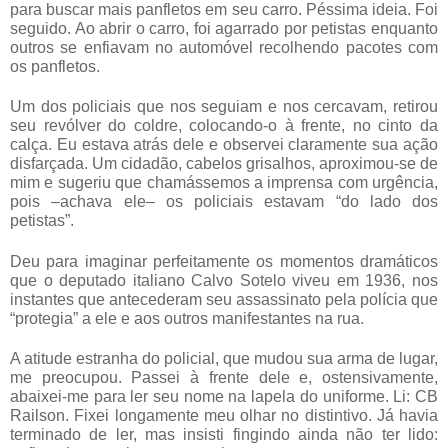
para buscar mais panfletos em seu carro. Péssima ideia. Foi
seguido. Ao abrir o carro, foi agarrado por petistas enquanto
outros se enfiavam no automóvel recolhendo pacotes com
os panfletos.
Um dos policiais que nos seguiam e nos cercavam, retirou
seu revólver do coldre, colocando-o à frente, no cinto da
calça. Eu estava atrás dele e observei claramente sua ação
disfarçada. Um cidadão, cabelos grisalhos, aproximou-se de
mim e sugeriu que chamássemos a imprensa com urgência,
pois –achava ele– os policiais estavam “do lado dos
petistas”.
Deu para imaginar perfeitamente os momentos dramáticos
que o deputado italiano Calvo Sotelo viveu em 1936, nos
instantes que antecederam seu assassinato pela polícia que
“protegia” a ele e aos outros manifestantes na rua.
A atitude estranha do policial, que mudou sua arma de lugar,
me preocupou. Passei à frente dele e, ostensivamente,
abaixei-me para ler seu nome na lapela do uniforme. Li: CB
Railson. Fixei longamente meu olhar no distintivo. Já havia
terminado de ler, mas insisti fingindo ainda não ter lido: