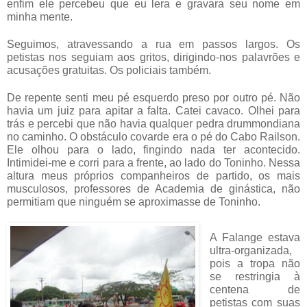
enfim ele percebeu que eu lera e gravara seu nome em
minha mente.
Seguimos, atravessando a rua em passos largos. Os
petistas nos seguiam aos gritos, dirigindo-nos palavrões e
acusações gratuitas. Os policiais também.
De repente senti meu pé esquerdo preso por outro pé. Não
havia um juiz para apitar a falta. Catei cavaco. Olhei para
trás e percebi que não havia qualquer pedra drummondiana
no caminho. O obstáculo covarde era o pé do Cabo Railson.
Ele olhou para o lado, fingindo nada ter acontecido.
Intimidei-me e corri para a frente, ao lado do Toninho. Nessa
altura meus próprios companheiros de partido, os mais
musculosos, professores de Academia de ginástica, não
permitiam que ninguém se aproximasse de Toninho.
A Falange estava
ultra-organizada,
pois a tropa não
se restringia à
centena de
petistas com suas