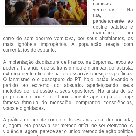
camisas
vermelhas. Na
rua,
paralelamente ao
desfile patético e
dramático, um
carro de som enorme vomitava, por seus altofalantes, os
mais ignóbeis impropérios. A população reagia com
comentários de espanto.
A implantação da ditadura de Franco, na Espanha, levou ao
poder a Falange, que se transformou em um partido fascista,
extremamente eficiente na repressão às oposições políticas.
O fanatismo e o desespero do PT, hoje, estão levando o
partido ao extremo do absurdo, aperfeiçoando seus
métodos de repressão a seus opositores. Na ânsia de se
perpetuar no poder, o PT inicialmente apelou para a hoje
famosa fórmula do mensalão, comprando consciências,
votos e dignidades.
A prática de agente corruptor foi escancarada, denunciada,
e, agora, ela passa a ser método difícil de ser efetivado. A
violência, agora, parece ser o único método de ação política