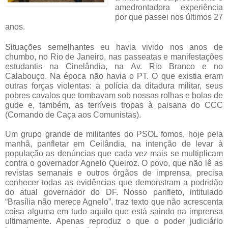
amedrontadora experiência
por que passei nos últimos 27
anos.
Situações semelhantes eu havia vivido nos anos de
chumbo, no Rio de Janeiro, nas passeatas e manifestações
estudantis na Cinelândia, na Av. Rio Branco e no
Calabouço. Na época não havia o PT. O que existia eram
outras forças violentas: a polícia da ditadura militar, seus
pobres cavalos que tombavam sob nossas rolhas e bolas de
gude e, também, as terríveis tropas à paisana do CCC
(Comando de Caça aos Comunistas).
Um grupo grande de militantes do PSOL fomos, hoje pela
manhã, panfletar em Ceilândia, na intenção de levar à
população as denúncias que cada vez mais se multiplicam
contra o governador Agnelo Queiroz. O povo, que não lê as
revistas semanais e outros órgãos de imprensa, precisa
conhecer todas as evidências que demonstram a podridão
do atual governador do DF. Nosso panfleto, intitulado
“Brasília não merece Agnelo”, traz texto que não acrescenta
coisa alguma em tudo aquilo que está saindo na imprensa
ultimamente. Apenas reproduz o que o poder judiciário