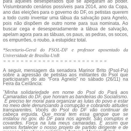
para aqueles desesperados que se apegaram ao poder.
Vislumbrando cenários possíveis para 2014, ano da Copa,
ano das eleições para o governo do DF, os petistas querem
a todo custo inventar uma tábua da salvação para Agnelo,
pois não dispõem de outro nome para sua nominata. Ao
buscar cega e desesperadamente a tábua de salvação,
apelam agora para as tábuas, os paus, as pedras, os socos,
os empurrões, o roubo, a estupidez total.
*Secretario-Geral do PSOL-DF e professor aposentado da
Universidade de Brasília-UnB
= = = = = = = = = = = = = = = = = = = = = = = =
A seguir, mensagem da senadora Marinor Brito (Psol-Pa)
sobre a agressão de petistas aos militantes do Psol que
participaram do ato “Fora Agnelo” no sábado (26/11) na
Feira da Ceilância:
"Minha solidariedade em nome do Psol do Pará aos
Camaradas do DF, que honram as bandeiras do Socialismo.
É preciso ter moral para organizar as lutas do povo e estar
no meio dele denunciando a corrupção e cobrando atitudes
transparentes. Vocês do Psol do DF vão continuar de
cabeça erguida. Que moral tem essa gangue que se
instalou no gov. do DF para nos agredir. São corruptos e
covardes. Força na luta meus camaradas. É assim que
vamos fortalecer o nosso projeto de partido dirigente e de