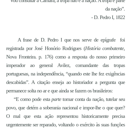
“Vou consultar a Câmara; a tropa não é a nação. A tropa é parte
da nação”.
- D. Pedro I, 1822
A frase de D. Pedro I que nos serve de epígrafe foi
registrada por José Honório Rodrigues (
História combatente
,
Nova Fronteira. p. 176) como a resposta do nosso primeiro
imperador ao general Avilez, comandante das tropas
portuguesas, na independência, “quando este lhe fez exigências
descabidas”. A citação enseja ao historiador a pergunta que
permanece solta no ar e que ainda se fazem os brasileiros:
“E como pode esta
parte
tomar conta da nação, tutelar seu
povo, que detém a soberania nacional e impor-lhe o que quer?
O mal que esta ação representou historicamente precisa
urgentemente ser reparado, voltando o exército às suas funções