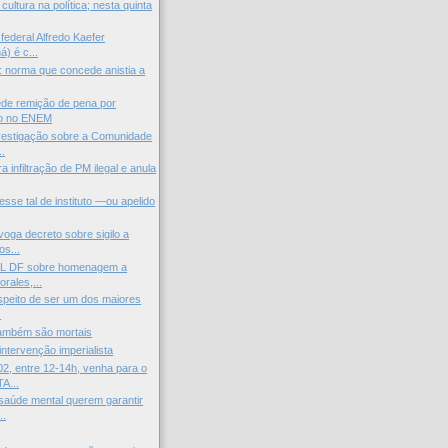
ltura na política; nesta quinta
federal Alfredo Kaefer
) é c...
l: norma que concede anistia a
de remição de pena por
o no ENEM
vestigação sobre a Comunidade
..
 infiltração de PM ilegal e anula
esse tal de instituto —ou apelido
voga decreto sobre sigilo a
s...
L DF sobre homenagem a
rales,...
peito de ser um dos maiores
.
ambém são mortais
intervenção imperialista
2, entre 12-14h, venha para o
A...
saúde mental querem garantir
..