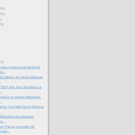
106)
161)
)
75)
)
13)
ermina remessa de denúncia
a...
25 bilhões em 2018 publicado
.
(29/2) tem Jairo Mendonça e
..
nários se tornam bilionários.
.
stória: Que falta fazem Museus
.
Ministério desorientado,
a...
dor! Pacca, consultor de
 púb...