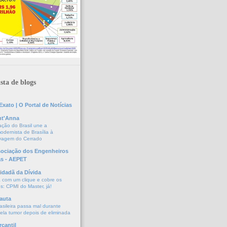
sta de blogs
xato | O Portal de Notícias
nt'Anna
ação do Brasil une a
odernista de Brasília à
lvagem do Cerrado
sociação dos Engenheiros
as - AEPET
idadã da Dívida
a com um clique e cobre os
s: CPMI do Master, já!
auta
asileira passa mal durante
vela tumor depois de eliminada
cantil