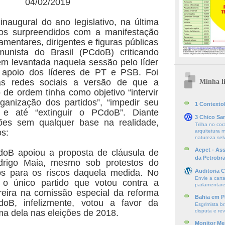
04/02/2019
naugural do ano legislativo, na última
omos surpreendidos com a manifestação
amentares, dirigentes e figuras públicas
unista do Brasil (PCdoB) criticando
m levantada naquela sessão pelo líder
apoio dos líderes de PT e PSB. Foi
as redes sociais a versão de que a
Minha li
 de ordem tinha como objetivo “intervir
rganização dos partidos”, “impedir seu
1 ContextoE
 e até “extinguir o PCdoB”. Diante
3 Chico Sa
ões sem qualquer base na realidade,
Trilha no cor
os:
arquitetura m
natureza se
Aepet - As
B apoiou a proposta de cláusula de
da Petrobr
drigo Maia, mesmo sob protestos do
s para os riscos daquela medida. No
Auditoria C
Envie a cart
 o único partido que votou contra a
parlamentare
reira na comissão especial da reforma
Bahia em P
doB, infelizmente, votou a favor da
Esgrimista br
ma dela nas eleições de 2018.
disputa e re
Monitor Mer