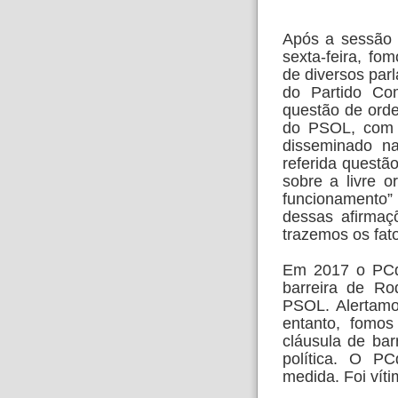
Após a sessão i
sexta-feira, f
de diversos parl
do Partido Com
questão de orde
do PSOL, com 
disseminado n
referida questão
sobre a livre o
funcionamento”
dessas afirmaç
trazemos os fat
Em 2017 o PCdo
barreira de Ro
PSOL. Alertamo
entanto, fomos
cláusula de bar
política. O PC
medida. Foi víti