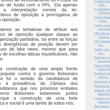
O homem de cu
sso de fusão com o PPL. Ela apenas
(28/2...
ia a interpretação correta da lei,
Ex-deputado 
(PP/Paraná
bloco de oposição a prerrogativa de
Guerra fisca
da oposição.
crédito...
Turma conce
iamos as tentativas de atribuir aos
aprovaçã
MPF abre in
oco de oposição qualquer ataque ao
Terapêuti.
organização partidária. Se entre as forças
STF considera
 divergências de posição devem ser
pro...
o uso de fake news, mesmo que para
'Doutô', com 
s de escolhas táticas injustificáveis, não
que...
Bolsonaro re
o.
documento
Nota do PSO
la construção de uma ampla frente
Enrique Mo
popular contra o governo Bolsonaro
Bombeiro sus
grileiros ..
se foi o sentido da candidatura de
Os bancos t
xo à presidência da Câmara dos
Anatomia da 
reditamos que nos próximos embates
Amanhã, 27/0
erno Bolsonaro estaremos juntos
BANQUET
orque a construção de uma forte
Usuários da 
tratament.
tica e social é uma tarefa de todos nós.
África Minha