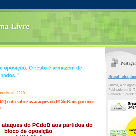
ma Livre
Postage
é oposição. O resto é armazém de
lhados."
Brasil: eleiç
Quinta, 4 de agos
Publicado em 04/08
vereiro de 2019
Fattorelli O problem
4/2) nota sobre os ataques do PCdoB aos partidos
o
s ataques do PCdoB aos partidos do
bloco de oposição