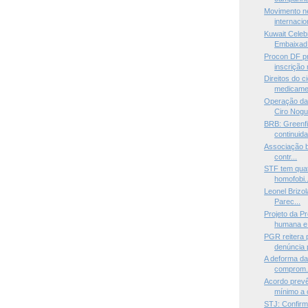
Movimento n
internacio
Kuwait Celeb
Embaixad.
Procon DF pr
inscrição n
Direitos do 
medicamen
Operação da 
Ciro Nogu.
BRB: Greenf
continuida
Associação br
contr...
STF tem quat
homofobi..
Leonel Brizol
Parec...
Projeto da P
humana e 
PGR reitera 
denúncia p
A deforma da 
comprom.
Acordo prevê
mínimo a 
STJ: Confirm