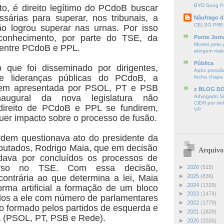
BYD Song Pr
to, é direito legítimo do PCdoB buscar
sárias para superar, nos tribunais, a
Náufrago d
CELSO PRE
ão logrou superar nas urnas. Por isso
conhecimento, por parte do TSE, da
Ponte Jorn
Mortes pela 
 entre PCdoB e PPL.
atingem mai
Pública
o que foi disseminado por dirigentes,
Após pressão
 e lideranças públicas do PCdoB, a
fecha chapa
dem apresentada por PSOL, PT e PSB
z BLOG D
augural da nova legislatura não
Advogado Sir
CIDH por vio
direito de PCdoB e PPL se fundirem,
VP
uer impacto sobre o processo de fusão.
rdem questionava ato do presidente da
utados, Rodrigo Maia, que em decisão
Arquivo
, dava por concluídos os processos de
rso no TSE. Com essa decisão,
►
2026
(515)
contrária ao que determina a lei, Maia
►
2025
(836)
►
2024
(1329)
orma artificial a formação de um bloco
►
2023
(1474)
ados a ele com número de parlamentares
►
2022
(1779)
co formado pelos partidos de esquerda e
►
2021
(1829)
a (PSOL, PT, PSB e Rede).
►
2020
(2026)