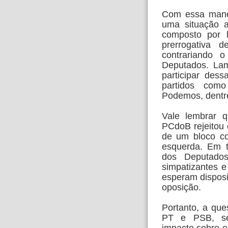
Com essa manob
uma situação a
composto por 
prerrogativa d
contrariando 
Deputados. La
participar de
partidos como
Podemos, dentre
Vale lembrar 
PCdoB rejeitou 
de um bloco co
esquerda. Em 
dos Deputado
simpatizantes e
esperam disposi
oposição.
Portanto, a qu
PT e PSB, se 
impacto sobre o