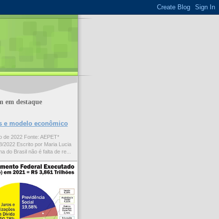
m em destaque
ões e modelo econômico
to de 2022 Fonte: AEPET*
/2022 Escrito por Maria Lucia
a do Brasil não é falta de re...