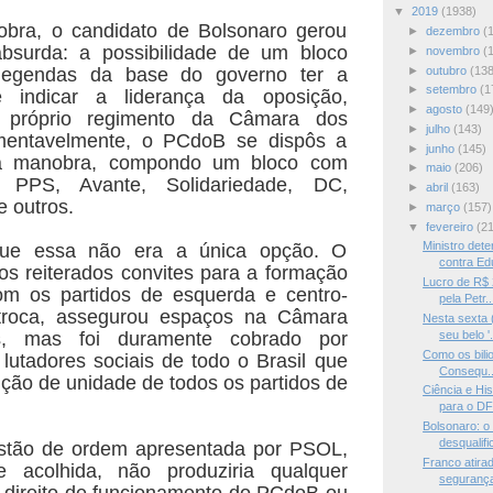
▼
2019
(1938)
ra, o candidato de Bolsonaro gerou
►
dezembro
(
bsurda: a possibilidade de um bloco
►
novembro
(
►
outubro
(138
legendas da base do governo ter a
►
setembro
(1
e indicar a liderança da oposição,
►
agosto
(149
o próprio regimento da Câmara dos
►
julho
(143)
mentavelmente, o PCdoB se dispôs a
►
junho
(145)
ssa manobra, compondo um bloco com
►
maio
(206)
 PPS, Avante, Solidariedade, DC,
►
abril
(163)
 outros.
►
março
(157)
▼
fevereiro
(2
Ministro det
que essa não era a única opção. O
contra Edu
os reiterados convites para a formação
Lucro de R$ 
m os partidos de esquerda e centro-
pela Petr..
troca, assegurou espaços na Câmara
Nesta sexta 
s, mas foi duramente cobrado por
seu belo '.
Como os bilio
 lutadores sociais de todo o Brasil que
Consequ..
ção de unidade de todos os partidos de
Ciência e Hi
para o DF
Bolsonaro: o 
desqualific
estão de ordem apresentada por PSOL,
Franco atira
acolhida, não produziria qualquer
segurança
 direito de funcionamento do PCdoB ou