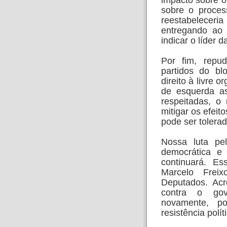
sobre o proce
reestabelecer
entregando ao 
indicar o líder 
Por fim, repud
partidos do bl
direito à livre 
de esquerda as
respeitadas, 
mitigar os efeito
pode ser tolerad
Nossa luta pe
democrática e 
continuará. Es
Marcelo Frei
Deputados. Ac
contra o gov
novamente, p
resistência polí