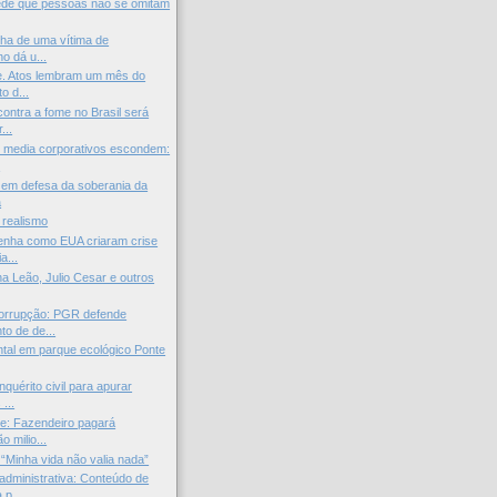
ede que pessoas não se omitam
ilha de uma vítima de
o dá u...
e. Atos lembram um mês do
o d...
ontra a fome no Brasil será
...
 media corporativos escondem:
.
 em defesa da soberania da
a
 realismo
enha como EUA criaram crise
a...
na Leão, Julio Cesar e outros
orrupção: PGR defende
to de de...
tal em parque ecológico Ponte
nquérito civil para apurar
...
e: Fazendeiro pagará
o milio...
 “Minha vida não valia nada”
administrativa: Conteúdo de
p...