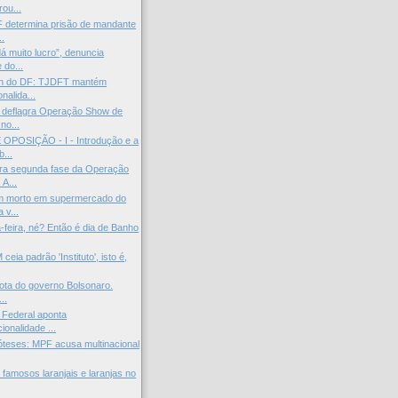
ou...
 determina prisão de mandante
..
á muito lucro”, denuncia
 do...
n do DF: TJDFT mantém
onalida...
 deflagra Operação Show de
no...
OPOSIÇÃO - I - Introdução e a
...
ra segunda fase da Operação
A...
m morto em supermercado do
 v...
-feira, né? Então é dia de Banho
ceia padrão 'Instituto', isto é,
rota do governo Bolsonaro.
..
 Federal aponta
cionalidade ...
óteses: MPF acusa multinacional
famosos laranjais e laranjas no