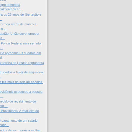
egro denuncia
nalmente ‘licen...
ra os 28 anos de libertação e
..
orroga até 1º de março a
o ...
cidadão: União deve fornecer
...
Polícia Federal mira senador
..
ield apreende 63 quadros em
d...
asileira de juristas representa
ro votos a favor de enquadrar
.
a fez mais de seis mil escolas.
revidência esqueceu a pessoa
...
pedido de recebimento de
or ...
Previdência: A total falta de
..
 pagamento de um salário
cada...
ados danos morais a mulher