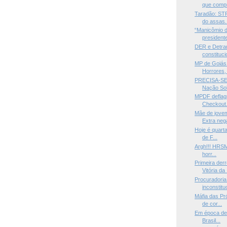
que compr
Taradão: STF
do assas.
“Manicômio d
presidente
DER e Detra
constituci
MP de Goiás
Horrores, 
PRECISA-SE 
Nação Sob
MPDF deflag
Checkout. 
Mãe de jove
Extra nega
Hoje é quarta
de F...
Argh!!! HRSM 
horr...
Primeira der
Vitória da .
Procuradoria
inconstitu
Máfia das Pr
de cor...
Em época de 
Brasil...