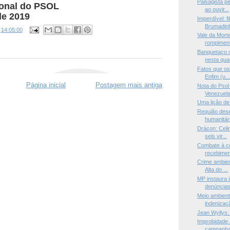
Paisagista p
ional do PSOL
ao ouvir...
de 2019
Imperdível: f
Brumadinh
s
14:05:00
Vale da Mort
rompiment
Banquetaço c
nesta quar
Fatos que os
Enfim (u..
Página inicial
Postagem mais antiga
Nota do Psol
Venezuel
Uma lição de
Requião des
humanitári
Drácon: Celi
seis vir...
Combate à c
recebimen
Crime ambien
Alta do ...
MP instaura i
denúncias 
Meio ambient
indenizaçã
Jean Wyllys:
Improbidade 
campanha 