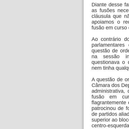
Diante desse fa
as fusões neces
cláusula que n
apoiamos o re
fusão em curso
Ao contrário d
parlamentares
questão de or
na sessão in
questionava o 
nem tinha qualq
A questão de o
Câmara dos Dep
administrativa
fusão em cu
flagrantemente 
patrocinou de f
de partidos ali
superior ao blo
centro-esquerd