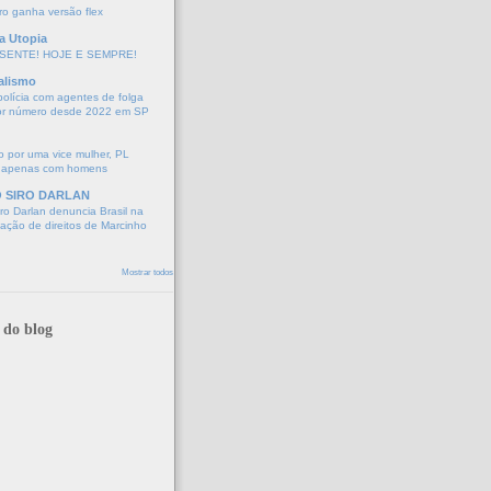
o ganha versão flex
a Utopia
SENTE! HOJE E SEMPRE!
alismo
polícia com agentes de folga
or número desde 2022 em SP
 por uma vice mulher, PL
 apenas com homens
O SIRO DARLAN
o Darlan denuncia Brasil na
lação de direitos de Marcinho
Mostrar todos
 do blog